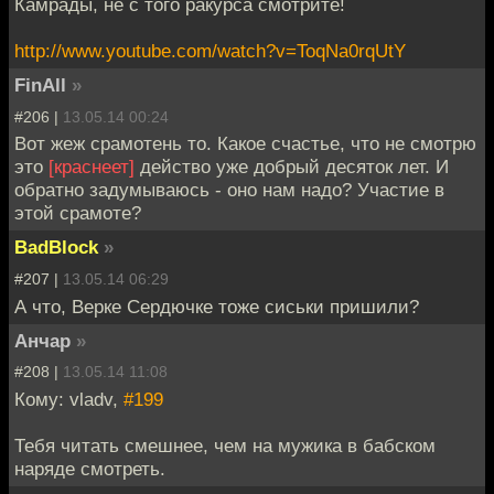
Камрады, не с того ракурса смотрите!
http://www.youtube.com/watch?v=ToqNa0rqUtY
FinAll
»
#206 |
13.05.14 00:24
Вот жеж срамотень то. Какое счастье, что не смотрю
это
[краснеет]
действо уже добрый десяток лет. И
обратно задумываюсь - оно нам надо? Участие в
этой срамоте?
BadBlock
»
#207 |
13.05.14 06:29
А что, Верке Сердючке тоже сиськи пришили?
Анчар
»
#208 |
13.05.14 11:08
Кому: vladv,
#199
Тебя читать смешнее, чем на мужика в бабском
наряде смотреть.