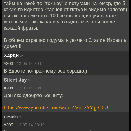
тайм на какой то "токшоу" с потугами на юмор, где 5
каких то идиотов краснея от потуг(и видимо запоров)
пытаются смешить 100 человек сидящих в зале,
которым и так сказали что надо смеяться после
каждой фразы.
В общем страшно подумать до чего Сталин Израиль
довел!!!
Харди
»
#203 |
12.05.14 20:04
В Европе по-прежнему все хорошо.)
Silent Jay
»
#204 |
12.05.14 23:03
Данiлко одобряе Кончиту:
https://www.youtube.com/watch?v=LzYY-jjtG0U
cesdo
»
#205 |
12.05.14 23:19