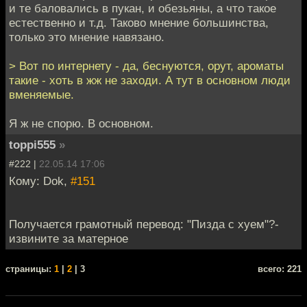
и те баловались в пукан, и обезьяны, а что такое
естественно и т.д. Таково мнение большинства,
только это мнение навязано.
> Вот по интернету - да, беснуются, орут, ароматы
такие - хоть в жж не заходи. А тут в основном люди
вменяемые.
Я ж не спорю. В основном.
toppi555
»
#222 |
22.05.14 17:06
Кому: Dok,
#151
Получается грамотный перевод: "Пизда с хуем"?-
извините за матерное
cтраницы:
1
|
2
| 3
всего: 221