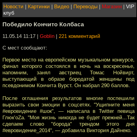
Новости
|
Картинки
|
Видео
|
Переводы
|
Магазин
|
VIP
клуб
Победило Кончито Колбаса
11.05.14 11:17
|
Goblin
|
221 комментарий
С мест сообщают:
Первое место на европейском музыкальном конкурсе,
финал которого состоялся в ночь на воскресенье,
напомним, занял австриец Томас Нойвирт,
выступающий в образе бородатой женщины под
псевдонимом Кончита Вурст. Он набрал 290 баллов.
После оглашения результатов многие поспешили
выразить свои эмоции в соцсетях. "Ущипните меня
#евровидение #шок", — написала в Twitter певица
Глюк’oZa. "Моя жизнь никогда не будет прежней...Так
сделаем слово "борода" трендом этого дня
#евровидение_2014", — добавила Виктория Дайнеко.