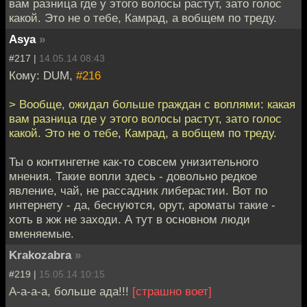
вам разница где у этого волосы растут, зато голос
какой. Это не о тебе, Камрад, а вобщем по треду.
Asya
»
#217 |
14.05.14 08:43
Кому: DUM,
#216
> Вообще, ожидал больше граждан с воплями: какая
вам разница где у этого волосы растут, зато голос
какой. Это не о тебе, Камрад, а вобщем по треду.
Ты о контингетне как-то совсем унизительного
мнения. Такие вопли здесь - довольно редкое
явление, чай, не рассадник либерастии. Вот по
интернету - да, беснуются, орут, ароматы такие -
хоть в жж не заходи. А тут в основном люди
вменяемые.
Krakozabra
»
#219 |
15.05.14 10:15
А-а-а-а, больше ада!!!
[страшно воет]