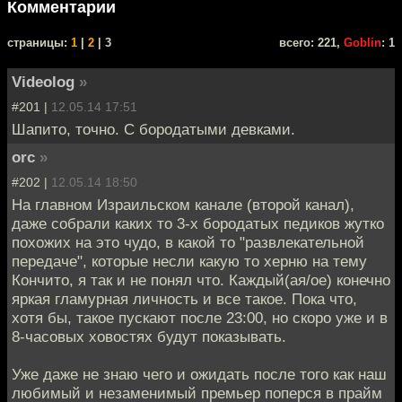
Комментарии
cтраницы:
1
|
2
| 3
всего: 221,
Goblin
: 1
Videolog
»
#201 |
12.05.14 17:51
Шапито, точно. С бородатыми девками.
orc
»
#202 |
12.05.14 18:50
На главном Израильском канале (второй канал),
даже собрали каких то 3-х бородатых педиков жутко
похожих на это чудо, в какой то "развлекательной
передаче", которые несли какую то херню на тему
Кончито, я так и не понял что. Каждый(ая/ое) конечно
яркая гламурная личность и все такое. Пока что,
хотя бы, такое пускают после 23:00, но скоро уже и в
8-часовых ховостях будут показывать.
Уже даже не знаю чего и ожидать после того как наш
любимый и незаменимый премьер поперся в прайм