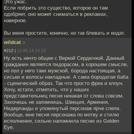
Это ужас.
Если побрить это существо, которое он там
одобряет, оно может сниматься в рекламах,
наверное.
Вы меня простите, конечно, но так блевать и кидат.
wildcat
»
#212 |
13.05.14 13:23
Ну есть нечто общее с Веркой Сердючкой. Данный
гражданин является пидорасом, в хорошем смысле,
но пол у него таки мужской, борода настоящая, а
сиськи и волосы накладные. А сама бородатая баба
- сценический образ. Так что просто фрик и клоун.
Хочу, кстати, отметить, что у наших
представительниц песня никакая от слова совсем.
Захочешь не запомнишь. Швеция, Армения,
Нидерланды и упомянутый персонаж ярче спели.
Вообще, мне песня персонажа по мотву и стилю
исполнения, сильно напомнила песню из Golden
Eye.