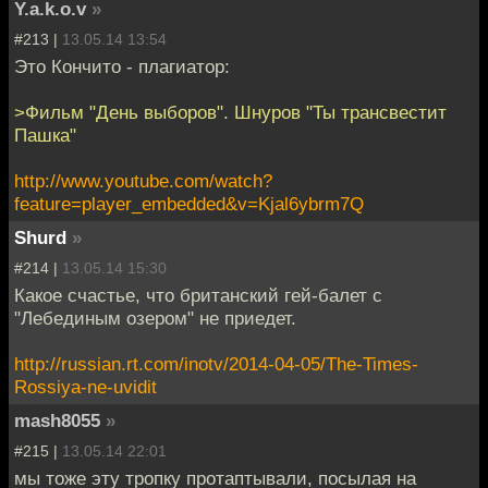
Y.a.k.o.v
»
#213 |
13.05.14 13:54
Это Кончито - плагиатор:
>Фильм "День выборов". Шнуров "Ты трансвестит
Пашка"
http://www.youtube.com/watch?
feature=player_embedded&v=Kjal6ybrm7Q
Shurd
»
#214 |
13.05.14 15:30
Какое счастье, что британский гей-балет с
"Лебединым озером" не приедет.
http://russian.rt.com/inotv/2014-04-05/The-Times-
Rossiya-ne-uvidit
mash8055
»
#215 |
13.05.14 22:01
мы тоже эту тропку протаптывали, посылая на