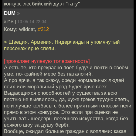
конкурс лесбийский дуэт "тату"
DUM
»
#216 |
13.05.14 22:04
Кому: wildcat,
#212
> Швеция, Армения, Нидерланды и упомянутый
персонаж ярче спели.
[проявляет нулевую толерантность]
А есть те, кто прекрасно поёт будучи почти в своём
уме, по-крайней мере без паталогий.
А про ярче, я так скажу, среди нормальных людей
псих или моральный урод будет ярче всех.
Выдающихся способностей у существа за всю
пестню не выявилось, да, хуже греков трудно спеть,
но и лучше колбасы с более приятным голосом пели
прямо в этом конкурсе. Это если при оценки не
учитывать шедевры песенного искусства, когда без
всякого шоу за душу берёт.
Вообще, ожидал больше граждан с воплями: какая