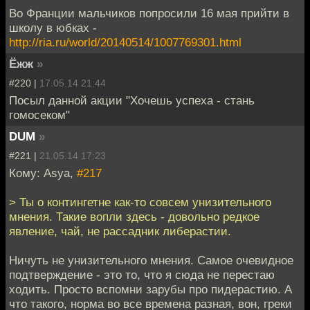
Во Франции мальчиков попросили 16 мая прийти в
школу в юбках -
http://ria.ru/world/20140514/1007769301.html
Ёжж
»
#220 |
17.05.14 21:44
Посыл данной акции "Хочешь успеха - стань
гомосеком"
DUM
»
#221 |
21.05.14 17:23
Кому: Asya,
#217
> Ты о контингетне как-то совсем унизительного
мнения. Такие вопли здесь - довольно редкое
явление, чай, не рассадник либерастии.
Ничуть не унизительного мнения. Самое очевидное
подтверждение - это то, что я сюда не перестаю
ходить. Просто вспомни зарубы про пидерастию. А
что такого, норма во все времена разная, вон, греки