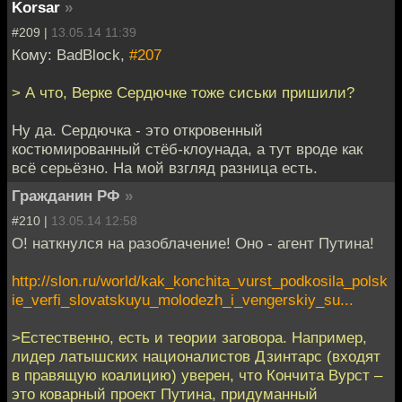
Korsar
»
#209 |
13.05.14 11:39
Кому: BadBlock,
#207
> А что, Верке Сердючке тоже сиськи пришили?
Ну да. Сердючка - это откровенный
костюмированный стёб-клоунада, а тут вроде как
всё серьёзно. На мой взгляд разница есть.
Гражданин РФ
»
#210 |
13.05.14 12:58
О! наткнулся на разоблачение! Оно - агент Путина!
http://slon.ru/world/kak_konchita_vurst_podkosila_polsk
ie_verfi_slovatskuyu_molodezh_i_vengerskiy_su...
>Естественно, есть и теории заговора. Например,
лидер латышских националистов Дзинтарс (входят
в правящую коалицию) уверен, что Кончита Вурст –
это коварный проект Путина, придуманный