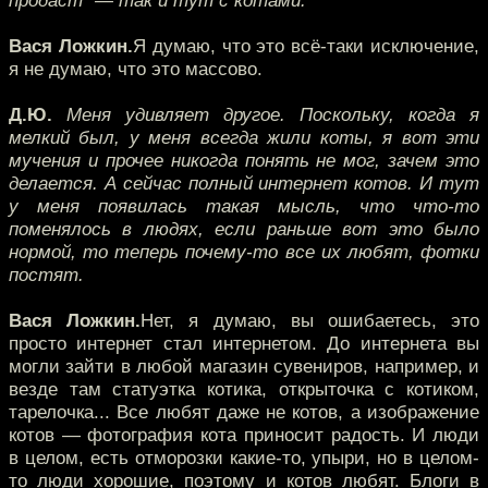
продаст" — так и тут с котами.
Вася Ложкин.
Я думаю, что это всё-таки исключение,
я не думаю, что это массово.
Д.Ю.
Меня удивляет другое. Поскольку, когда я
мелкий был, у меня всегда жили коты, я вот эти
мучения и прочее никогда понять не мог, зачем это
делается. А сейчас полный интернет котов. И тут
у меня появилась такая мысль, что что-то
поменялось в людях, если раньше вот это было
нормой, то теперь почему-то все их любят, фотки
постят.
Вася Ложкин.
Нет, я думаю, вы ошибаетесь, это
просто интернет стал интернетом. До интернета вы
могли зайти в любой магазин сувениров, например, и
везде там статуэтка котика, открыточка с котиком,
тарелочка... Все любят даже не котов, а изображение
котов — фотография кота приносит радость. И люди
в целом, есть отморозки какие-то, упыри, но в целом-
то люди хорошие, поэтому и котов любят. Блоги в