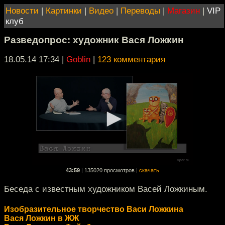
Новости
|
Картинки
|
Видео
|
Переводы
|
Магазин
|
VIP
клуб
Разведопрос: художник Вася Ложкин
18.05.14 17:34
|
Goblin
|
123 комментария
43:59
|
135020 просмотров
|
скачать
Беседа с известным художником Васей Ложкиным.
Изобразительное творчество Васи Ложкина
Вася Ложкин в ЖЖ