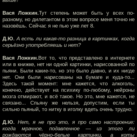
выше?
Вася Ложкин.
Тут степень может быть у всех по-
разному, но дилетантом в этом вопросе меня точно не
назовёшь. Сейчас я не пью уже лет 8.
Д.Ю.
А есть ли какая-то разница в картинках, когда
серьёзно употребляешь и нет?
Вася Ложкин.
Вот то, что представлено в интернете
или в книжке, нет ни одной картинки, нарисованной по
пьяни. Были какие-то, но это было давно, и их нигде
нет. Они были нарисованы на бумаге и куда-то...
Здесь такой момент: мне кажется, что алкоголь,
конечно, действует на психику по-любому, нейроны
мозга отмирают, и всё такое. Но это, мне кажется, не
связано... Спьяну же нельзя, допустим, если ты
сильно пьяный, то нитку в иголку вдеть очень трудно.
Д.Ю.
Нет, я не про это, я про само настроение:
когда мрачное, подавленное — из этого ли
рождаются чёрно-белые картинки, а коты