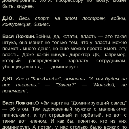
доминировать. Хотя, профессору по мозгу, может
быть, виднее.
Д.Ю.
Весь спорт на этом построен, войны,
конкуренция, бизнес.
Вася Ложкин.
Войны, да, кстати, власть — это такая
штука, она манит не только тем, что у власти можно
поиметь много денег, но ещё можно просто иметь эту
власть. Даже какой-нибудь директор ДК, например,
который распределяет зарплату сотрудникам,
уборщицам и т.д., — доминирует.
Д.Ю.
Как в "Кин-дза-дзе", помнишь: "А мы будем на
них плевать." — "Зачем?" — "Молодой, не
понимает".
Вася Ложкин.
О чём картина "Доминирующий самец"
— об этом. Там здоровенный мужики с маленькими
пиписьками, а тут страшный и горбатый, но вот с
таким вот членом. И как бы, понятно, кто из них
доминирует. А потом, у нас столько было всяких по