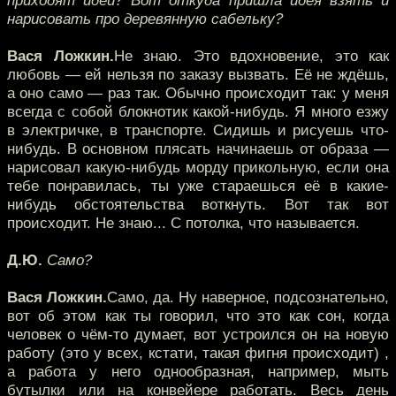
приходят идеи? Вот откуда пришла идея взять и
нарисовать про деревянную сабельку?
Вася Ложкин.
Не знаю. Это вдохновение, это как
любовь — ей нельзя по заказу вызвать. Её не ждёшь,
а оно само — раз так. Обычно происходит так: у меня
всегда с собой блокнотик какой-нибудь. Я много езжу
в электричке, в транспорте. Сидишь и рисуешь что-
нибудь. В основном плясать начинаешь от образа —
нарисовал какую-нибудь морду прикольную, если она
тебе понравилась, ты уже стараешься её в какие-
нибудь обстоятельства воткнуть. Вот так вот
происходит. Не знаю... С потолка, что называется.
Д.Ю.
Само?
Вася Ложкин.
Само, да. Ну наверное, подсознательно,
вот об этом как ты говорил, что это как сон, когда
человек о чём-то думает, вот устроился он на новую
работу (это у всех, кстати, такая фигня происходит) ,
а работа у него однообразная, например, мыть
бутылки или на конвейере работать. Весь день