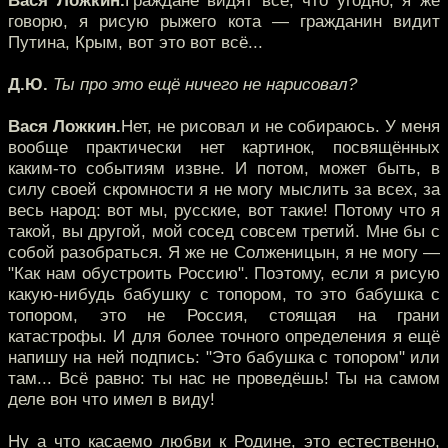
Вася Ложкин.
Граждане видят всё, что угодно, я же
говорю, я рисую рыжего кота — гражданин видит
Путина, Крым, вот это вот всё...
Д.Ю.
Ты про это ещё ничего не нарисовал?
Вася Ложкин.
Нет, не рисовал и не собираюсь. У меня
вообще практически нет картинок, посвящённых
каким-то событиям извне. И потом, может быть, в
силу своей скромности я не могу мыслить за всех, за
весь народ: вот мы, русские, вот такие! Потому что я
такой, вы другой, мой сосед совсем третий. Мне бы с
собой разобраться. Я же не Солженицын, я не могу —
"Как нам обустроить Россию". Поэтому, если я рисую
какую-нибудь бабушку с топором, то это бабушка с
топором, это не Россия, стоящая на грани
катастрофы. И для более точного определения я ещё
напишу на ней подпись: "Это бабушка с топором" или
там... Всё равно: ты нас не проведёшь! Ты на самом
деле вон что имел в виду!
Ну а что касаемо любви к Родине, это естественно,