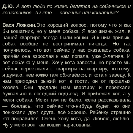
Д.Ю.
А вот люди по жизни делятся на собачников и
кошатников. Ты кто — собачник или кошатник?
Вася Ложкин.
Это хороший вопрос, потому что я как
бы кошатник, но у меня собака. Я всю жизнь жил, в
нашей квартире всегда были кошки. Я к ним привык,
собак вообще не воспринимал никогда. Но так
получилось, что вот сейчас у нас оказалась собака,
причём она взрослая к нам попала, уже 3-летняя. И
вот собачка у меня. Хочу кота завести, но просто мы
сейчас переезжали с квартиры на квартиру, поэтому,
я думаю, немножко там обживёмся, и кота я заведу. К
нам приходил рыжий кот в гости, он от прошлых
хозяев. Они продали нам квартиру и переехали
буквально в соседний подъезд. И прибежал кот, а у
меня собака. Меня там не было, жена рассказывала
— боялась, что сейчас что-нибудь будет, но они
понюхали друг друга, всё хорошо. Ребёнку страшно
кот понравился. Очень хочу кота, да. Люблю, люблю.
Ну у меня вон там кошки нарисованы.