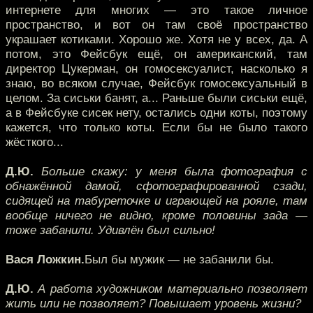
интернете для многих — это такое личное
пространство, и вот он там своё пространство
украшает котиками. Хорошо же. Хотя не у всех, да. А
потом, это Фейсбук ещё, он американский, там
директор Цукерман, он гомосексуалист, насколько я
знаю, во всяком случае, Фейсбук гомосексуальный в
целом. За сиськи банят, а... Раньше были сиськи ещё,
а в Фейсбуке сисек нету, остались одни коты, поэтому
кажется, что только коты. Если бы не было такого
жёсткого...
Д.Ю.
Больше скажу: у меня была фотография с
обнажённой дамой, сфотографированной сзади,
сидящей на табуреточке и играющей на рояле, там
вообще ничего не видно, кроме половины зада —
тоже забанили. Удивлён был сильно!
Вася Ложкин.
Был бы мужик — не забанили бы.
Д.Ю.
А работа художником материально позволяет
жить или не позволяет? Повышает уровень жизни?