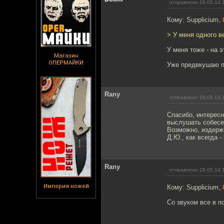
отправлено 29.05.14 
Кому: Supplicium,
> У меня одного в
У меня тоже - на э
Магазин
ОПЕРМАЙКИ
Уже предвкушаю п
Rany
отправлено 29.05.14 
Спасибо, интерес
выслушать собесед
Возможно, издержк
Д.Ю., как всегда -
Rany
отправлено 29.05.14 
Империя ножей
Кому: Supplicium,
Со звуком все в п