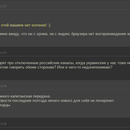
14:27
 этой машине нет колонок! :)
имею ввиду, что ни с хрома, ни с яндекс.браузера нет воспроизведения з
14:27
ворят про отключенные российские каналы, когда украинские у нас тоже 
этом говорить обоим сторонам? Или я чего-то недонепонимаю?
14:29
много капитанская передача.
новости последние полгода ничего нового для себя не почерпнет.
лодцы.
14:29