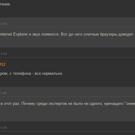
тение.
14:43
nternet Explorer и звук появился. Вот до чего элитные браузеры доводят.
14:54
#12
ром, с телефона - все нормально.
15:00
а в этот раз. Почему среди экспертов не было ни одного, кричащего "они
15:05