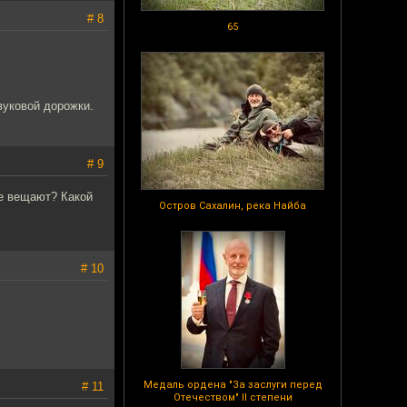
# 8
65
вуковой дорожки.
# 9
не вещают? Какой
Остров Сахалин, река Найба
# 10
Медаль ордена "За заслуги перед
# 11
Отечеством" II степени