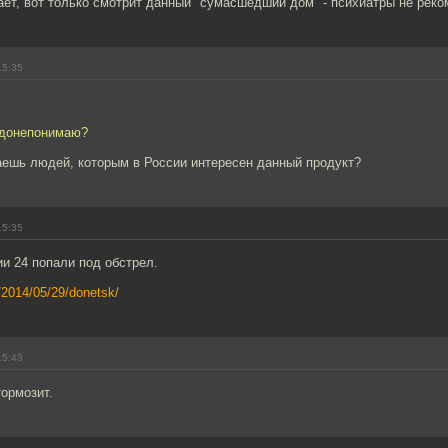
ет, вот только смотрит данный "сумасшедший дом" - психиатры не реко
15:35
недонепонимаю?
аешь людей, которым в России интересен данный продукт?
15:35
и 24 попали под обстрел.
s/2014/05/29/donetsk/
15:43
ормозит.