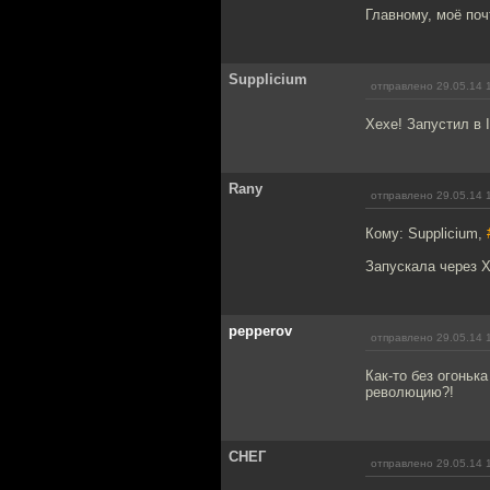
Главному, моё поч
Supplicium
отправлено 29.05.14 
Хехе! Запустил в I
Rany
отправлено 29.05.14 
Кому: Supplicium,
Запускала через Х
pepperov
отправлено 29.05.14 
Как-то без огоньк
революцию?!
СНЕГ
отправлено 29.05.14 