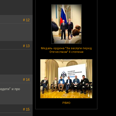
# 12
# 13
Медаль ордена "За заслуги перед
Отечеством" II степени
# 14
жедети" и про
РВИО
# 15