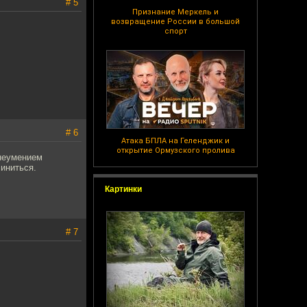
# 5
Признание Меркель и
возвращение России в большой
спорт
# 6
Атака БПЛА на Геленджик и
открытие Ормузского пролива
 неумением
линиться.
Картинки
# 7