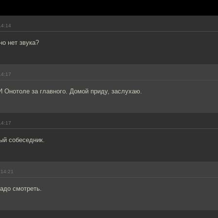
14:14
но нет звука?
14:17
И Онотоле за главного. Домой приду, заслухаю.
14:17
ый собеседник.
 14:21
адо смотреть.