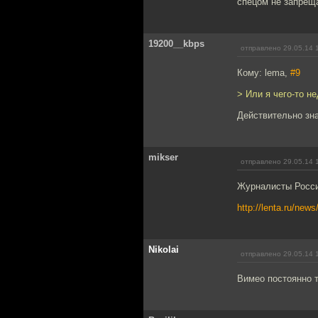
спецом не запреща
19200__kbps
отправлено 29.05.14 
Кому: lema,
#9
> Или я чего-то 
Действительно зн
mikser
отправлено 29.05.14 
Журналисты Росси
http://lenta.ru/new
Nikolai
отправлено 29.05.14 
Вимео постоянно т