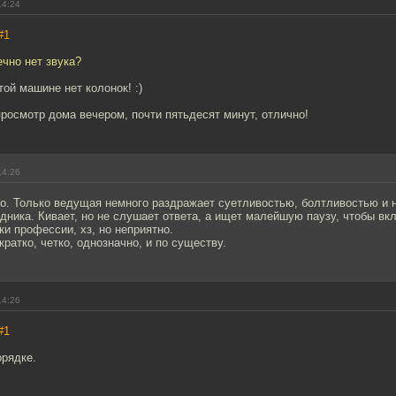
14:24
#1
ечно нет звука?
той машине нет колонок! :)
росмотр дома вечером, почти пятьдесят минут, отлично!
14:26
но. Только ведущая немного раздражает суетливостью, болтливостью и
ника. Кивает, но не слушает ответа, а ищет малейшую паузу, чтобы вк
и профессии, хз, но неприятно.
 кратко, четко, однозначно, и по существу.
14:26
#1
орядке.