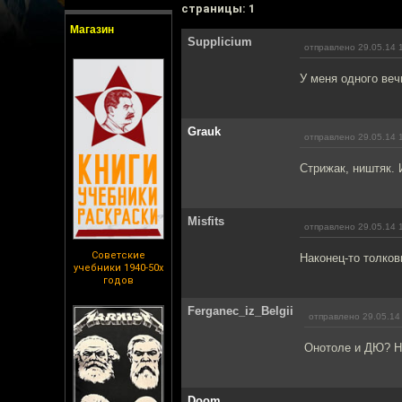
cтраницы: 1
Магазин
Supplicium
отправлено 29.05.14 
У меня одного веч
Grauk
отправлено 29.05.14 
Стрижак, ништяк. 
Misfits
отправлено 29.05.14 
Советские
Наконец-то толков
учебники 1940-50х
годов
Ferganec_iz_Belgii
отправлено 29.05.14
Онотоле и ДЮ? Н
Doom