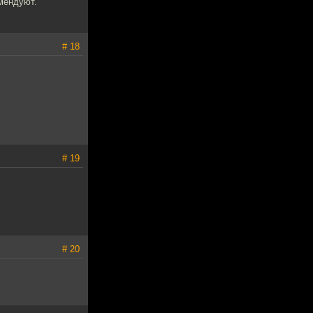
мендуют.
# 18
# 19
# 20