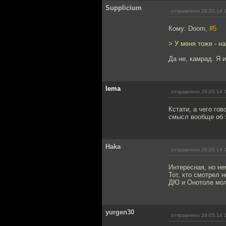
Supplicium
отправлено 29.05.14 
Кому: Doom,
#5
> У меня тоже - на
Да не, камрад. Я 
lema
отправлено 29.05.14 
Кстати, а чего го
смысл вообще об 
Haka
отправлено 29.05.14 
Интересная, но не
Тот, кто смотрел 
ДЮ и Онотоле мо
yurgen30
отправлено 29.05.14 