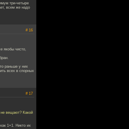
имум три-четыре
ет, всем же надо
# 16
се якобы чисто,
бран.
то раньше у них
ить всех в спорных
# 17
е не вещают? Какой
как 1+1. Никто их