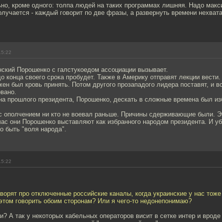
но, кроме одного: толпа людей на таких программах лишняя. Надо макс
олучается - каждый говорит по две фразы, а развернуть времени нехвата
15:22
нский Порошенко с галстукоедом ассоциации вызывает.
до конца своего срока пробудет. Также в Америку отправят лекции вести.
жен был кровь принять. Потом другого прозападого лидера поставят, и в
вано.
ина прошлого президента, Порошенко, дескать в сложные времена был из
 с ополчением ни кто не воевал раньше. Причины сдерживающие были. Э
час они Порошенко выставляют как избранного народом президента. И уб
ло быть "воля народа".
15:22
говорят про отключенные российские каналы, когда украинские у нас тож
этом говорить обоим сторонам? Или я чего-то недонепонимаю?
и? А так у некоторых кабельных операторов висит в сетке интер и вроде 