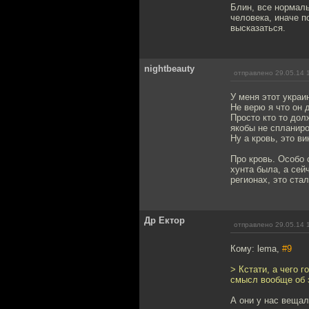
Блин, все нормаль
человека, иначе п
высказаться.
nightbeauty
отправлено 29.05.14 
У меня этот украи
Не верю я что он 
Просто кто то дол
якобы не спланиро
Ну а кровь, это в
Про кровь. Особо
хунта была, а сей
регионах, это ста
Др Ектор
отправлено 29.05.14 
Кому: lema,
#9
> Кстати, а чего 
смысл вообще об 
А они у нас вещал