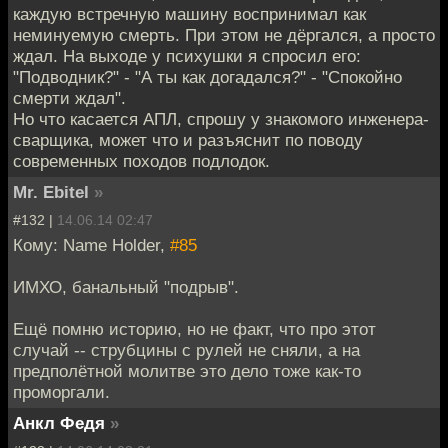
каждую встречную машину воспринимал как
неминуемую смерть. При этом не дёргался, а просто
ждал. На выходе у психушки я спросил его:
"Подводник?" - "А ты как догадался?" - "Спокойно
смерти ждал".
Но что касается АПЛ, спрошу у знакомого инженера-
сварщика, может что и разъяснит по поводу
современных походов подлодок.
Mr. Ebitel
»
#132 |
14.06.14 02:47
Кому: Name Holder,
#85
ИМХО, банальный "подрыв".
Ещё помню историю, но не факт, что про этот
случай -- струбцины с рулей не сняли, а на
предполётной молитве это дело тоже как-то
проморгали.
Анкл Федя
»