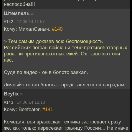
неспособна!!!
Штемпель
»
#142 |
14.06.14 11:57
Кому: МихалСаныч,
#140
> Тем самым доказав всю беспомощность
Российских погран войск: ни тебе противобэтээрных
рвов, ни противопехотных ежей. Ох, завоюют они
нас.
Судя по видео - он в болото заехал.
Личный состав болота - представлен к госнаградам!
Beytix
»
#143 |
14.06.14 12:13
Кому: Beefeater,
#141
Комедия, вся вражеская техника застревает сразу
же, как только пересекает границу России... Не иначе