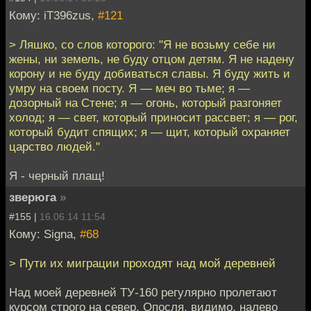
Кому: iT396zus,
#121
> Ляшко, со слов которого: "Я не возьму себе ни
жены, ни земель, не буду отцом детям. Я не надену
корону и не буду добиваться славы. Я буду жить и
умру на своем посту. Я — меч во тьме; я —
дозорный на Стене; я — огонь, который разгоняет
холод; я — свет, который приносит рассвет; я — рог,
который будит спящих; я — щит, который охраняет
царство людей."
Я - черный плащ!
зверюга
»
#155 |
16.06.14 11:54
Кому: Signa,
#68
> Пути их миграции проходят над мой деревней
Над моей деревней ТУ-160 регулярно пролетают
курсом строго на север. Опосля, видимо, налево