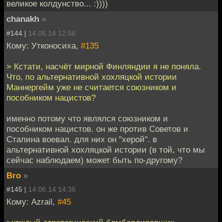
великое колдунство... :))))
chanakh
»
#144 |
14.06.14 12:56
Кому: Утконосиха,
#135
> Кстати, насчёт мирной Финляндии я не поняла.
Что, по альтернативной хохляцкой истории
Маннергейм уже не считается союзником и
пособником нацистов?
именно потому что являлся союзником и
пособником нацистов. он же против Советов и
Сталина воевал. для них он "херой". в
альтернативной хохляцкой истории (в той, что мы
сейчас наблюдаем) может быть по-другому?
Bro
»
#145 |
14.06.14 14:36
Кому: Azrail,
#45