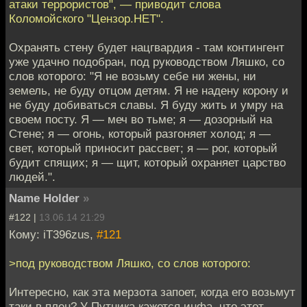
атаки террористов", — приводит слова
Коломойского "Цензор.НЕТ".
Охранять стену будет нацгвардия - там контингент
уже удачно подобран, под руководством Ляшко, со
слов которого: "Я не возьму себе ни жены, ни
земель, не буду отцом детям. Я не надену корону и
не буду добиваться славы. Я буду жить и умру на
своем посту. Я — меч во тьме; я — дозорный на
Стене; я — огонь, который разгоняет холод; я —
свет, который приносит рассвет; я — рог, который
будит спящих; я — щит, который охраняет царство
людей.".
Name Holder
»
#122 |
13.06.14 21:29
Кому: iT396zus,
#121
>под руководством Ляшко, со слов которого:
Интересно, как эта мерзота запоет, когда его возьмут
таки в плен? У Путника кажется инфа, что этот