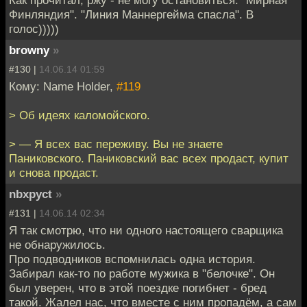
Финляндия". "Линия Маннергейма спасла". В
голос)))))
browny
»
#130 |
14.06.14 01:59
Кому: Name Holder,
#119
> Об идеях каломойского.
> — Я всех вас переживу. Вы не знаете
Паниковского. Паниковский вас всех продаст, купит
и снова продаст.
nbxpyct
»
#131 |
14.06.14 02:34
Я так смотрю, что ни одного настоящего сварщика
не обнаружилось.
Про подводников вспомнилась одна история.
Забирал как-то по работе мужика в "белочке". Он
был уверен, что в этой поездке погибнет - бред
такой. Жалел нас, что вместе с ним пропадём, а сам