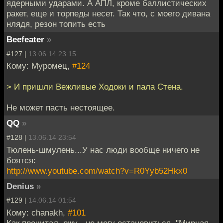
ядерными ударами. А АПЛ, кроме баллистических
ракет, еще и торпеды несет. Так что, с моего дивана
нлядя, резон топить есть
Beefeater
»
#127 |
13.06.14 23:15
Кому: Муромец,
#124
> И пришли Вежливые Ходоки и пала Стена.
Не может пасть нестоящее.
QQ
»
#128 |
13.06.14 23:54
Тюлень-шмулень...У нас люди вообще ничего не
боятся:
http://www.youtube.com/watch?v=R0Yyb52Hkx0
Denius
»
#129 |
14.06.14 01:54
Кому: chanakh,
#101
Как прочитал, ржу - не могу остановиться. "Мирная