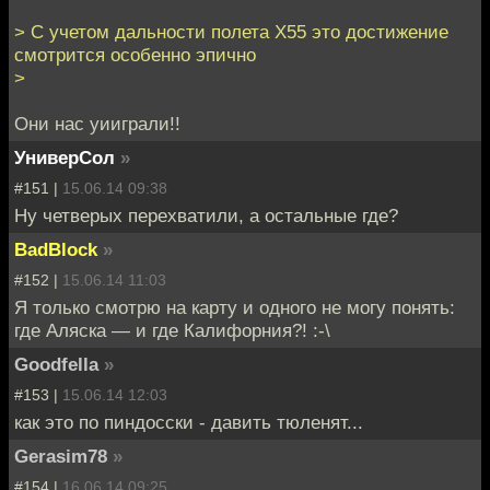
> С учетом дальности полета Х55 это достижение
смотрится особенно эпично
>
Они нас уииграли!!
УниверСол
»
#151 |
15.06.14 09:38
Ну четверых перехватили, а остальные где?
BadBlock
»
#152 |
15.06.14 11:03
Я только смотрю на карту и одного не могу понять:
где Аляска — и где Калифорния?! :-\
Goodfella
»
#153 |
15.06.14 12:03
как это по пиндосски - давить тюленят...
Gerasim78
»
#154 |
16.06.14 09:25