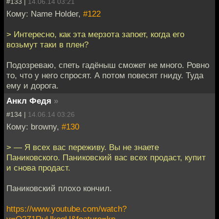
#133 |
14.06.14 03:21
Кому: Name Holder,
#122
> Интересно, как эта мерзота запоет, когда его
возьмут таки в плен?
Подозреваю, спеть гадёныш сможет не много. Ровно
то, что у него спросят. А потом повесят гниду. Туда
ему и дорога.
Анкл Федя
»
#134 |
14.06.14 03:26
Кому: browny,
#130
> — Я всех вас переживу. Вы не знаете
Паниковского. Паниковский вас всех продаст, купит
и снова продаст.
Паниковский плохо кончил.
https://www.youtube.com/watch?
v=O2Z1RuUkoqU&feature=kp