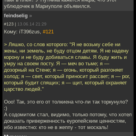
ублюдочек в Мариуполе объявился.
feindselig
»
#123 |
13.06.14 21:29
Кому: iT396zus,
#121
> Ляшко, со слов которого: "Я не возьму себе ни
жены, ни земель, не буду отцом детям. Я не надену
корону и не буду добиваться славы. Я буду жить и
умру на своем посту. Я — меч во тьме; я —
дозорный на Стене; я — огонь, который разгоняет
холод; я — свет, который приносит рассвет; я — рог,
который будит спящих; я — щит, который охраняет
царство людей."
Ооо! Так, это его от толкиена что-ли так торкунуло?
:)
А содомитом стал, видимо, только потому, что хотел
доказать приверженность еуропейским ценностям,
ибо известно: кто не в жеппу - тот москаль!