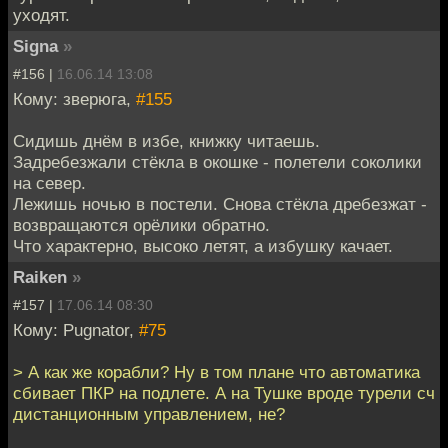
уходят.
Signa
»
#156 |
16.06.14 13:08
Кому: зверюга,
#155
Сидишь днём в избе, книжку читаешь.
Задребезжали стёкла в окошке - полетели соколики
на север.
Лежишь ночью в постели. Снова стёкла дребезжат -
возвращаются орёлики обратно.
Что характерно, высоко летят, а избушку качает.
Raiken
»
#157 |
17.06.14 08:30
Кому: Pugnator,
#75
> А как же корабли? Ну в том плане что автоматика
сбивает ПКР на подлете. А на Тушке вроде турели сч
дистанционным управлением, не?