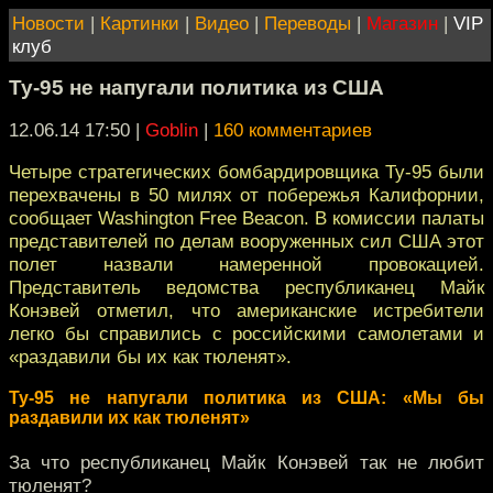
Новости
|
Картинки
|
Видео
|
Переводы
|
Магазин
|
VIP
клуб
Ty-95 не напугали политика из США
12.06.14 17:50
|
Goblin
|
160 комментариев
Четыре стратегических бомбардировщика Ту-95 были
перехвачены в 50 милях от побережья Калифорнии,
сообщает Washington Free Beacon. В комиссии палаты
представителей по делам вооруженных сил США этот
полет назвали намеренной провокацией.
Представитель ведомства республиканец Майк
Конэвей отметил, что американские истребители
легко бы справились с российскими самолетами и
«раздавили бы их как тюленят».
Ty-95 не напугали политика из США: «Мы бы
раздавили их как тюленят»
За что республиканец Майк Конэвей так не любит
тюленят?