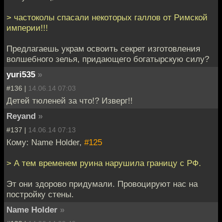
> частоколы спасали некоторых галлов от Римской
империи!!!
Предлагаешь украм освоить секрет изготовления
волшебного зелья, придающего богатырскую силу?
yuri535
»
#136 |
14.06.14 07:03
Детей тюленей за что!? Изверг!!
Reyand
»
#137 |
14.06.14 07:13
Кому: Name Holder,
#125
> А тем временем руина нарушила границу с РФ.
Эт они здорово придумали. Провоцируют нас на
постройку стены.
Name Holder
»