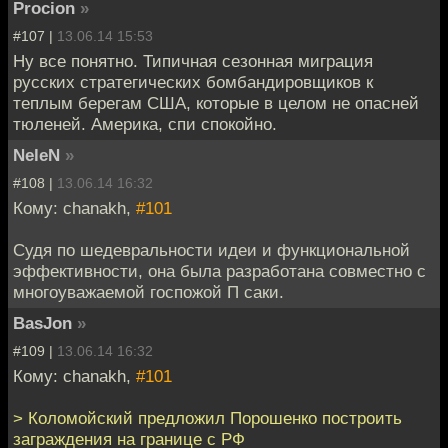
Procion
»
#107 |
13.06.14 15:53
Ну все понятно. Типичная сезонная миграция
русских стратегических бомбандировщиков к
теплым берегам США, которые в целом не опасней
тюленей. Америка, спи спокойно.
NeleN
»
#108 |
13.06.14 16:32
Кому: chanakh,
#101
Судя по шедевральности идеи и функциональной
эффективности, она была разработана совместно с
многоуважаемой госпожой П саки.
BasJon
»
#109 |
13.06.14 16:32
Кому: chanakh,
#101
> Коломойский предложил Порошенко построить
заграждения на границе с РФ