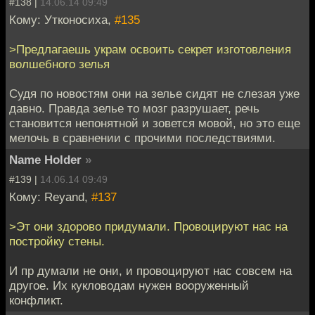
#138 |
14.06.14 09:49
Кому: Утконосиха,
#135
>Предлагаешь украм освоить секрет изготовления
волшебного зелья
Судя по новостям они на зелье сидят не слезая уже
давно. Правда зелье то мозг разрушает, речь
становится непонятной и зовется мовой, но это еще
мелочь в сравнении с прочими последствиями.
Name Holder
»
#139 |
14.06.14 09:49
Кому: Reyand,
#137
>Эт они здорово придумали. Провоцируют нас на
постройку стены.
И пр думали не они, и провоцируют нас совсем на
другое. Их кукловодам нужен вооруженный
конфликт.