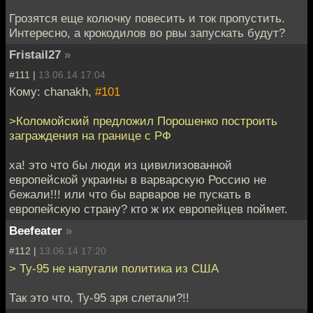
Грозятся еще колючку повесить и ток пропустить.
Интересно, а крокодилов во рвы запускать будут?
Fristail27
»
#111 |
13.06.14 17:04
Кому: chanakh,
#101
>Коломойский предложил Порошенко построить
заграждения на границе с РФ
ха! это что бы люди из цивилизованной
европейской украины в варварскую Россию не
бежали!!! или что бы варваров не пускать в
европейскую страну? кто ж их европейцев поймет.
Beefeater
»
#112 |
13.06.14 17:20
> Ty-95 не напугали политика из США
Так это что, Ту-95 зря слетали?!!