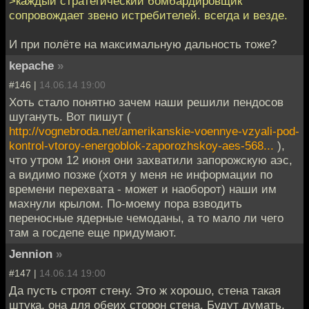
>каждый стратегический бомбардировщик
сопровождает звено истребителей. всегда и везде.
И при полёте на максимальную дальность тоже?
kepache
»
#146 |
14.06.14 19:00
Хоть стало понятно зачем наши решили пендосов
шугануть. Вот пишут (
http://vognebroda.net/amerikanskie-voennye-vzyali-pod-
kontrol-vtoroy-energoblok-zaporozhskoy-aes-568...
),
что утром 12 июня они захватили запорожскую аэс,
а видимо позже (хотя у меня не информации по
времени перехвата - может и наоборот) наши им
махнули крылом. По-моему пора взводить
переносные ядерные чемоданы, а то мало ли чего
там а госдепе еще придумают.
Jennion
»
#147 |
14.06.14 19:00
Да пусть строят стену. Это ж хорошо, стена такая
штука, она для обеих сторон стена. Будут думать,