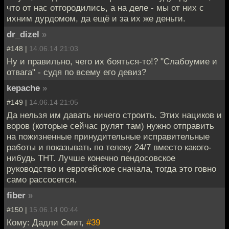
что от нас отгородились, а на деле - мы от них с
ихним дурдомом, да ещё и за их же деньги.
dr_dizel
»
#148 |
14.06.14 21:03
Ну и правильно, чего их бояться-то!? "Слабоумие и
отвага" - судя по всему его девиз?
kepache
»
#149 |
14.06.14 21:05
Да нельзя им давать ничего строить. Этих нациков и
воров (которые сейчас рулят там) нужно отправить
на пожизненные принудительные исправительные
работы и показывать по телеку 24/7 вместо какого-
нибудь ТНТ. Лучше конечно пендосовское
руководство и еврогейское сначала, тогда это говно
само рассосется.
fiber
»
#150 |
15.06.14 00:44
Кому: Дадли Смит,
#39