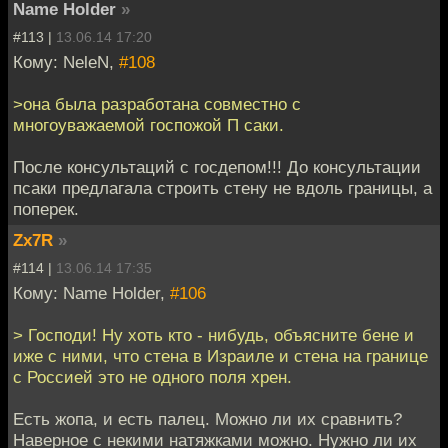
Name Holder
»
#113 |
13.06.14 17:20
Кому: NeleN,
#108
>она была разработана совместно с
многоуважаемой госпожой П саки.
После консультаций с госдепом!!! До консультации
псаки предлагала строить стену не вдоль границы, а
поперек.
Zx7R
»
#114 |
13.06.14 17:35
Кому: Name Holder,
#106
> Господи! Ну хоть кто - нибудь, объясните бене и
иже с ними, что стена в Израиле и стена на границе
с Россией это не одного поля хрен.
Есть жопа, и есть палец. Можно ли их сравнить?
Наверное с некими натяжками можно. Нужно ли их