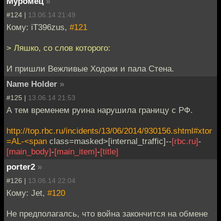
Муромец
»
#124 |
13.06.14 21:49
Кому: iT396zus,
#121
> Ляшко, со слов которого:
И пришли Вежливые Ходоки и пала Стена.
Name Holder
»
#125 |
13.06.14 21:53
А тем временем руина нарушила границу с РФ.
http://top.rbc.ru/incidents/13/06/2014/930156.shtml#xtor
=AL-<span
class=masked>[internal_traffic]--
[rbc.ru]
-
[main_body]
-
[main_item]
-
[title]
porter2
»
#126 |
13.06.14 22:04
Кому: Jet,
#120
Не предполагалсь, что война закончится на обмене