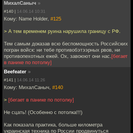
МихалСаныч
»
#140 |
14.06.14 10:31
Кому: Name Holder,
#125
> А тем временем руина нарушила границу с РФ.
Тем самым доказав всю беспомощность Российских
погран войск: ни тебе противобэтээрных рвов, ни
противопехотных ежей. Ох, завоюют они нас.
[бегает
в панике по потолку]
Beefeater
»
#141 |
14.06.14 11:26
Кому: МихалСаныч,
#140
>
[бегает в панике по потолку]
Не сцать! (Особенно с потолка!!!)
Как показала практика, больше километра
украинская техника по России продвинуться