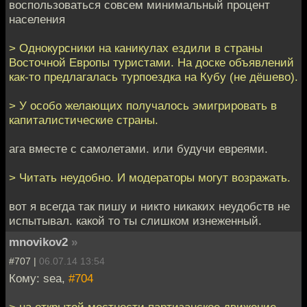
воспользоваться совсем минимальный процент
населения
> Однокурсники на каникулах ездили в страны
Восточной Европы туристами. На доске объявлений
как-то предлагалась турпоездка на Кубу (не дёшево).
> У особо желающих получалось эмигрировать в
капиталистические страны.
ага вместе с самолетами. или будучи евреями.
> Читать неудобно. И модераторы могут возражать.
вот я всегда так пишу и никто никаких неудобств не
испытывал. какой то ты слишком изнеженный.
mnovikov2
»
#707 |
06.07.14 13:54
Кому: sea,
#704
> на открытой местности партизанское движение