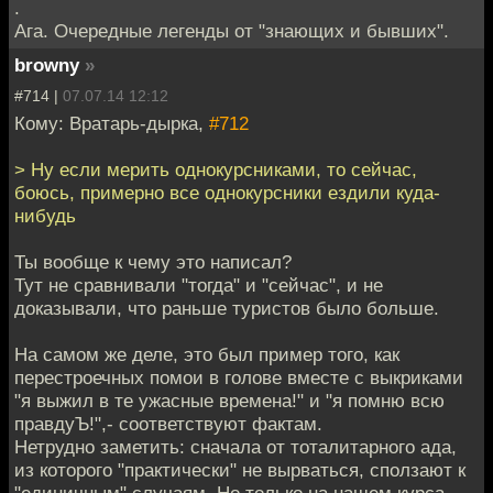
.
Ага. Очередные легенды от "знающих и бывших".
browny
»
#714 |
07.07.14 12:12
Кому: Вратарь-дырка,
#712
> Ну если мерить однокурсниками, то сейчас,
боюсь, примерно все однокурсники ездили куда-
нибудь
Ты вообще к чему это написал?
Тут не сравнивали "тогда" и "сейчас", и не
доказывали, что раньше туристов было больше.
На самом же деле, это был пример того, как
перестроечных помои в голове вместе с выкриками
"я выжил в те ужасные времена!" и "я помню всю
правдуЪ!",- соответствуют фактам.
Нетрудно заметить: сначала от тоталитарного ада,
из которого "практически" не вырваться, сползают к