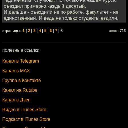
"единичным" случаям. Но только на нашем курса
съездил примерно каждый десятый.
И дальше - съездили не по работе, факультет - не
единственный. И ведь не только студенты ездили.
cтраницы:
1
|
2
|
3
|
4
|
5
|
6
|
7
| 8
всего: 713
полезные ссылки
Канал в Telegram
Канал в MAX
Группа в Контакте
Канал на Rutube
Канал в Дзен
Видео в iTunes Store
Подкаст в iTunes Store