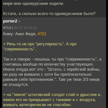
мере мои однокурсники ездили.
Кстати, а сколько всего-то однокурсников было?
porter2
»
#713 |
06.07.14 20:13
Кому: Анкл Федя,
#701
> Речь-то не про "регулярность". А про
"современность".
Так я и говорю - пишешь ты про "современность", а
считаешь вообще по количеству участвующих.
Иначе откуда вот это - "Штаты, с корейской войны,
ни разу не воевали с хотя бы приблизительно
равным себе противником.". Там уж твои 2/3 никак
не отыщутся.
> на "земле" штатовский солдат слаб и дрыслив и,
ежели его не прикрывают с танками и с воздуха,
воевать категорически не способен.