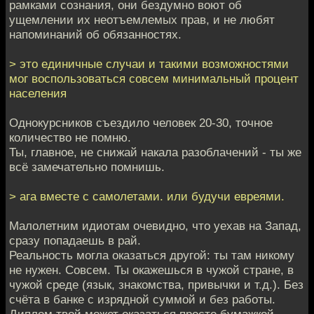
рамками сознания, они бездумно воют об
ущемлении их неотъемлемых прав, и не любят
напоминаний об обязанностях.
> это единичные случаи и такими возможностями
мог воспользоваться совсем минимальный процент
населения
Однокурсников съездило человек 20-30, точное
количество не помню.
Ты, главное, не снижай накала разоблачений - ты же
всё замечательно помнишь.
> ага вместе с самолетами. или будучи евреями.
Малолетним идиотам очевидно, что уехав на Запад,
сразу попадаешь в рай.
Реальность могла оказаться другой: ты там никому
не нужен. Совсем. Ты окажешься в чужой стране, в
чужой среде (язык, знакомства, привычки и т.д.). Без
счёта в банке с изрядной суммой и без работы.
Диплом твой может оказаться просто бумажкой.