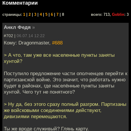
Комментарии
cтраницы:
1
|
2
|
3
|
4
|
5
|
6
|
7
| 8
всего: 713,
Goblin
: 3
Анкл Федя
»
#702 |
06.07.14 12:22
Кому: Dragonmaster,
#688
> А что, там уже все населенные пункты заняты
хунтой?
Поступило предложение части ополченцев перейти к
партизанской войне. Это значит, что работать нужно
будет в районах, где населённые пункты заняты
хунтой. Чего тут не понятного?
> Ну да, без этого сразу полный разгром. Партизаны
же войсковыми соединениями действуют,
дивизиями перемещаются.
Ты же вроде служивый? Глянь карту.