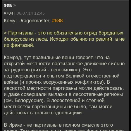
sea
»
#704 |
06.07.14 12:45
Кому: Dragonmaster,
#688
> Партизаны - это не обязательно отряд бородатых
белорусов из леса. Исходят обычно из реалий, а не
из фантазий.
Камрад, тут правильные вещи говорят, что на
открытой местности партизанское движение сильно
затруднено (читай - невозможно). Это
подтверждается и опытом Великой отечественной
войны (и прочих вооруженных конфликтов). В
лесистой местности партизаны могли действовать,
и даже совершали вылазки в лесостепные регионы
(см. Белоруссия). В лесостепной и степной
местностях партизанщины не было, там могли
действовать только подпольщики.
В Ираке - не партизаны в полном смысле этого
слова. Там подпольщики, плюс тот факт, что не вся