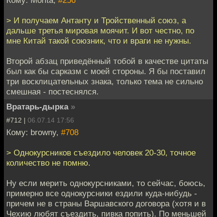
Кому: Morita,
#256
> И получаем Антанту и Тройственный союз, а
дальше третья мировая моячит. И вот честно, по
мне Китай такой союзник, что и враги не нужны.
Второй абзац приведённый тобой в качестве цитаты
был как бы сарказм с моей стороны. Я бы поставил
три восклицательных знака, только тема не сильно
смешная - постеснялся.
Вратарь-дырка
»
#712 |
06.07.14 17:56
Кому: browny,
#708
> Однокурсников съездило человек 20-30, точное
количество не помню.
Ну если мерить однокурсниками, то сейчас, боюсь,
примерно все однокурсники ездили куда-нибудь -
причем не в страны Варшавского договора (хотя и в
Чехию любят съездить, пивка попить). По меньшей