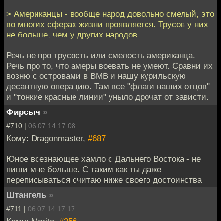
> Американцы - вообще народ довольно смелый, это
во многих сферах жизни проявляется. Трусов у них
не больше, чем у других народов.
Речь не про трусость или смелость американца.
Речь про то, что амеры воевать не умеют. Сравни их
возню с островами в ВМВ и нашу курильскую
десантную операцию. Там все "флаги наших отцов"
и "тонкие красные линии" уныло дрочат от зависти.
Фирсыч
»
#710 |
06.07.14 17:08
Кому: Dragonmaster,
#687
Юное всезнающее хамло с Дальнего Востока - не
пиши мне больше. С таким как ты даже
переписываться считаю ниже своего достоинства
Штангель
»
#711 |
06.07.14 17:17