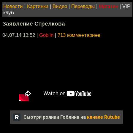
Новости
|
Картинки
|
Видео
|
Переводы
|
Магазин
|
VIP
клуб
Заявление Стрелкова
04.07.14 13:52
|
Goblin
|
713 комментариев
Смотри ролики Гоблина на
канале Rutube