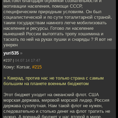
выстоял благодаря огромной сознательности и
мотивации населения, помощи СССР,
специфическим природным условиям. Он был
социалистической и по сути тоталитарной страной,
таким государствам намного легче мобилизовать
население и ресурсы. Готово ли население
нынешней России вытоптать тропу хошимина и
таскать по ней на руках пушки и снаряды ? Я вот не
уверен
yuri535
»
#237 |
04.07.14 17:47
Кому: Korsar,
#215
> Камрад, против нас не только страна с самым
большим на планете военным бюджетом
Этот бюджет уходит на океанский флот. США
морская держава, мировой морской лидер. Россия
держава сухопутная. Нам такой флот не нужен,
следовательно и столько денег на флот тратить не
нужно. А военный бюджет у нас второй в мире,