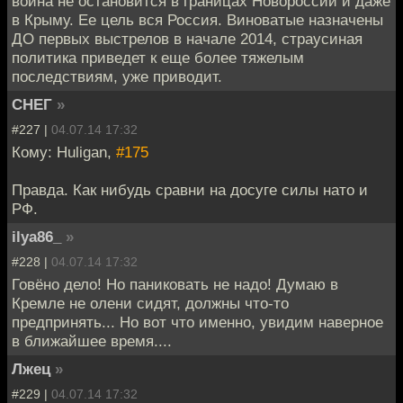
война не остановится в границах Новороссии и даже
в Крыму. Ее цель вся Россия. Виноватые назначены
ДО первых выстрелов в начале 2014, страусиная
политика приведет к еще более тяжелым
последствиям, уже приводит.
СНЕГ
»
#227 |
04.07.14 17:32
Кому: Huligan,
#175
Правда. Как нибудь сравни на досуге силы нато и
РФ.
ilya86_
»
#228 |
04.07.14 17:32
Говёно дело! Но паниковать не надо! Думаю в
Кремле не олени сидят, должны что-то
предпринять... Но вот что именно, увидим наверное
в ближайшее время....
Лжец
»
#229 |
04.07.14 17:32