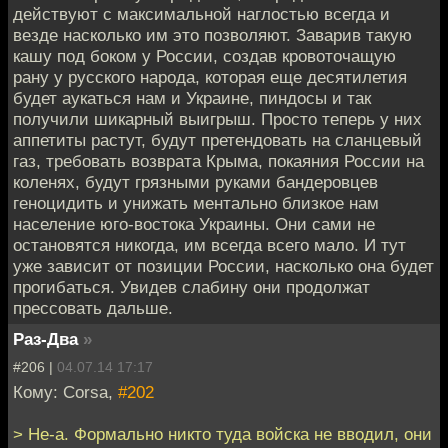
действуют с максимальной наглостью всегда и
везде насколько им это позволяют. Заварив такую
кашу под боком у России, создав кровоточащую
рану у русского народа, которая еще десятилетия
будет аукаться нам и Украине, пиндосы и так
получили шикарный выигрыш. Просто теперь у них
аппетиты растут, будут претендовать на сланцевый
газ, требовать возврата Крыма, покаяния России на
коленях, будут грязными руками бандеровцев
геноцидить и унижать ментально близкое нам
население юго-востока Украины. Они сами не
остановятся никогда, им всегда всего мало. И тут
уже зависит от позиции России, насколько она будет
прогибаться. Увидев слабину они продолжат
прессовать дальше.
Раз-Два
»
#206 |
04.07.14 17:17
Кому: Corsa,
#202
> Не-а. Формально никто туда войска не вводил, они