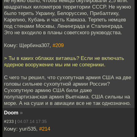
не нужно было, чтобы немцы окулировали 2,5 млн.
квадратных километров территории СССР. Не нужно
было терять Украину, Белоруссию, Прибалтику,
Карелию, Кубань и часть Кавказа. Терпеть немцев
под стенами Москвы, Ленинграда и Сталинграда.
Это не входило в планы советского руководства.
Кому: Щербина307,
#209
> Ты в каких облаках витаешь? Если не включать
ядерное вооружение мы им не соперники.
С чего ты решил, что сухопутная армия США на две
головы сильнее сухопутной армии России?
Сухопутную армию США били даже
полупартизанская армия Вьетнама. США сильны на
море. А на суши и в авиации все не так однозначно.
Doom
»
#233 |
04.07.14 17:35
Кому: yuri535,
#214