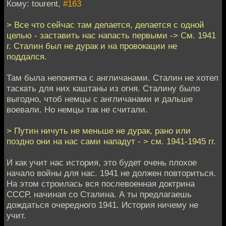
Кому: tourent,
#163
> Все что сейчас там делается, делается с одной
целью - заставить нас напасть первыми -> См. 1941
г. Сталин был не дурак и на провокации не
поддался.
Там была непонятка с англичанами. Сталин не хотел
таскать для них каштаны из огня. Сталину было
выгодно, чтоб немцы с англичанами и дальше
воевали. Но немцы так не считали.
> Путин ничуть не меньше не дурак, рано или
поздно они на нас сами нападут - > см. 1941-1945 гг.
И как учит нас история, это будет очень плохое
начало войны для нас. 1941 не должен повториться.
На этом строилась вся послевоенная доктрина
СССР, начиная со Сталина. А ты предлагаешь
дождаться очередного 1941. История ничему не
учит.