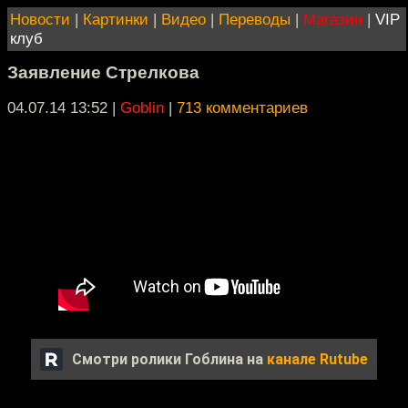
Новости
|
Картинки
|
Видео
|
Переводы
|
Магазин
|
VIP
клуб
Заявление Стрелкова
04.07.14 13:52
|
Goblin
|
713 комментариев
Смотри ролики Гоблина на
канале Rutube