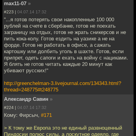
max11-07
»
#223 |
04.07.14 17:32
"...я готов потерять свои накопленные 100 000
рублей на счете в сбербанке, готов не поехать
заграницу на отдых, готов не жрать сникерсов и не
пить кока-колу. Готов ездить на уазике а не на
форде. Готов не работать в офисе, а сажать
картошку или долбить уголь в шахте. Готов, если
припрет, одеть сапоги и ехать на войну с нациками.
Я блять не готов читать каждые 20 минут как
убивают русских!"
http://greenchelman-3.livejournal.com/134343.html?
thread=248775#t248775
Александр Савин
»
#224 |
04.07.14 17:32
Кому: Фирсыч,
#171
> К тому же Европа это не единый развноценный
Пиндосии полюс силы, а лоскутное одеяло, где