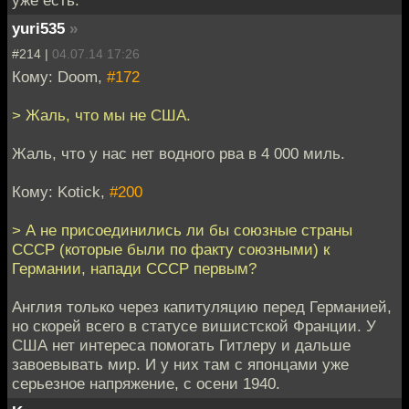
уже есть.
yuri535
»
#214 |
04.07.14 17:26
Кому: Doom,
#172
> Жаль, что мы не США.
Жаль, что у нас нет водного рва в 4 000 миль.
Кому: Kotick,
#200
> А не присоединились ли бы союзные страны
СССР (которые были по факту союзными) к
Германии, напади СССР первым?
Англия только через капитуляцию перед Германией,
но скорей всего в статусе вишистской Франции. У
США нет интереса помогать Гитлеру и дальше
завоевывать мир. И у них там с японцами уже
серьезное напряжение, с осени 1940.