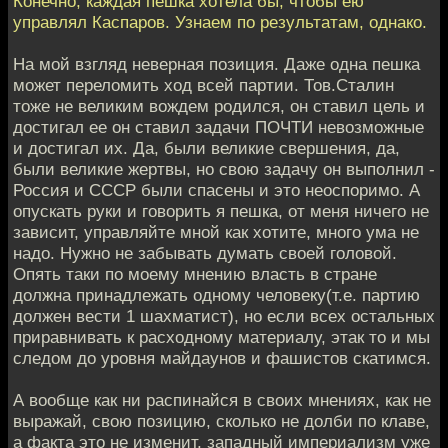
Конечно, каждая пешка хотела бы, чтобы ею
управлял Каспаров. Узнаем по результатам, однако.
На мой взгляд неверная позиция. Даже одна пешка
может переломить ход всей партии. Тов.Сталин
тоже не великим вождем родился, он ставил цель и
достигал ее он ставил задачи ПОЧТИ невозможные
и достигал их. Да, были великие свершения, да,
были великие жертвы, но свою задачу он выполнил -
Россия и СССР были спасены и это неоспоримо. А
опускать руки и говорить я пешка, от меня ничего не
зависит, управляйте мной как хотите, много ума не
надо. Нужно не забывать думать своей головой.
Опять таки по моему мнению власть в стране
должна принадлежать одному человеку(т.е. партию
должен вести 1 шахматист), но если всех остальных
приравнивать к расходному материалу, этак то и мы
следом до уровня майдаунов и фашистов скатимся.
А вообще как ни распинайся в своих мнениях, как не
выражай, свою позицию, сколько не долби по клаве,
а факта это не изменит, западный империализм уже