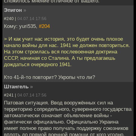
сложилось мнение отличное от вашего.
Эпигон
»
#240 |
04.07.14 17:56
Кому: yuri535,
#204
> И как учит нас история, это будет очень плохое
начало войны для нас. 1941 не должен повториться.
На этом строилась вся послевоенная доктрина
СССР, начиная со Сталина. А ты предлагаешь
дождаться очередного 1941.
Кто 41-й-то повторит? Укропы что ли?
Штангель
»
#241 |
04.07.14 17:56
Патовая ситуация. Ввод вооружённых сил на
территорию сопредельного, суверенного государства
автоматически означает объявление войны -
фактически официально. Официально Украина
имеет полное право получать поддержку союзников
вплоть до прямой военной помощи от кого угодно.