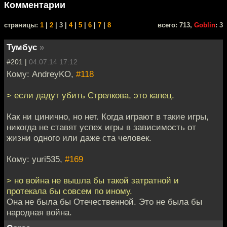
Комментарии
cтраницы:
1
|
2
| 3 |
4
|
5
|
6
|
7
|
8
всего: 713,
Goblin
: 3
Тумбус
»
#201 |
04.07.14 17:12
Кому: AndreyKO,
#118
> если дадут убить Стрелкова, это капец.
Как ни цинично, но нет. Когда играют в такие игры,
никогда не ставят успех игры в зависимость от
жизни одного или даже ста человек.
Кому: yuri535,
#169
> но война не вышла бы такой затратной и
протекала бы совсем по иному.
Она не была бы Отечественной. Это не была бы
народная война.