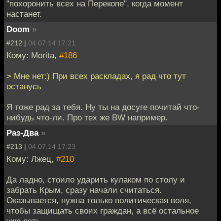
"похоронить всех на Перекопе", когда момент
настанет.
Doom
»
#212 |
04.07.14 17:21
Кому: Morita,
#186
> Мне нет:) При всех раскладах, я рад что тут
останусь
Я тоже рад за тебя. Ну ты на досуге почитай что-
нибудь что-ли. Про тех же BW например.
Раз-Два
»
#213 |
04.07.14 17:23
Кому: Лжец,
#210
Да ладно, стоило ударить кулаком по столу и
забрать Крым, сразу начали считаться.
Оказывается, нужна только политическая воля,
чтобы защищать своих граждан, а всё остальное