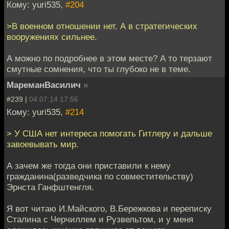
Кому: yuri535,
#204
>В военном отношении нет. А в стратегических
вооружениях сильнее.
А можно по подробнее в этом месте? А то терзают
смутные сомнения, что ты глубоко не в теме.
МареманВасилич
»
#239 |
04.07.14 17:56
Кому: yuri535,
#214
> У США нет интереса помогать Гитлеру и дальше
завоевывать мир.
А зачем же тогда они приставили к нему
гражданина(разведчика по совместительству)
Эрнста Ганфштенгля.
Я вот читаю И.Майского, В.Бережкова и переписку
Сталина с Черчиллем и Рузвельтом, и у меня