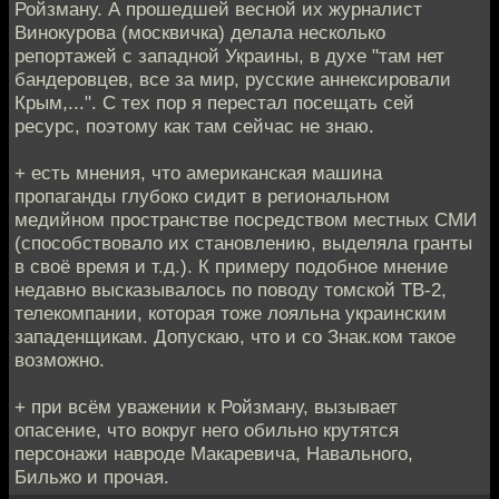
Ройзману. А прошедшей весной их журналист
Винокурова (москвичка) делала несколько
репортажей с западной Украины, в духе "там нет
бандеровцев, все за мир, русские аннексировали
Крым,...". С тех пор я перестал посещать сей
ресурс, поэтому как там сейчас не знаю.
+ есть мнения, что американская машина
пропаганды глубоко сидит в региональном
медийном пространстве посредством местных СМИ
(способствовало их становлению, выделяла гранты
в своё время и т.д.). К примеру подобное мнение
недавно высказывалось по поводу томской ТВ-2,
телекомпании, которая тоже лояльна украинским
западенщикам. Допускаю, что и со Знак.ком такое
возможно.
+ при всём уважении к Ройзману, вызывает
опасение, что вокруг него обильно крутятся
персонажи навроде Макаревича, Навального,
Бильжо и прочая.