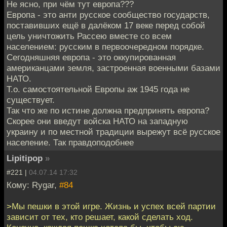
Не ясно, при чём тут европа???
Европа - это анти русское сообщество государств,
поставивших ещё в далёком 17 веке перед собой
цель уничтожить Рассею вместе со всем
населением: русским в первоочередном порядке.
Сегодняшняя европа - это оккупированная
американцами земля, застроенная военными базами
НАТО.
Т.о. самостоятельной Европы аж 1945 года не
существует.
Так что же по истине должна предпринять европа?
Скорее они введут войска НАТО на западную
украину и по местной традиции вырежут всё русское
население. Так правдоподобнее
Lipitipop
»
#221 |
04.07.14 17:32
Кому: Rygar,
#84
>Мы пешки в этой игре. Жизнь и успех всей партии
зависит от тех, кто решает, какой сделать ход.