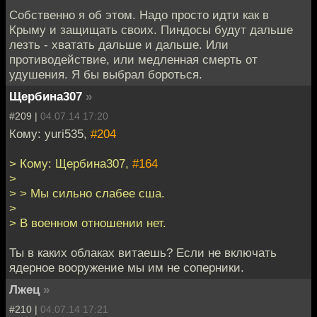
Собственно я об этом. Надо просто идти как в
Крыму и защищать своих. Пиндосы будут дальше
лезть - хватать дальше и дальше. Или
противодействие, или медленная смерть от
удушения. Я бы выбрал бороться.
Щербина307
»
#209 |
04.07.14 17:20
Кому: yuri535,
#204
> Кому: Щербина307,
#164
>
> > Мы сильно слабее сша.
>
> В военном отношении нет.
Ты в каких облаках витаешь? Если не включать
ядерное вооружение мы им не соперники.
Лжец
»
#210 |
04.07.14 17:21