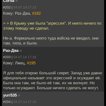
Corsa
»
#202 |
04.07.14 17:13
Кому: Раз-Два,
#182
> > В Крыму уже была "агрессия". И никто ничего по
этому поводу не сделал.
Не-а. Формально никто туда войска не вводил, они
там, типа, и были.
Раз-Два
»
#203 |
04.07.14 17:16
Кому: Лжец,
#195
Я для тебя открою большой секрет, Запад уже давно
официально называет это агрессией и осуждает её.
Была она там, не было её там, их не волнует. Но
только осуждают. Больше ничего сделать не могут.
yuri535
»
#204 |
04.07.14 17:16