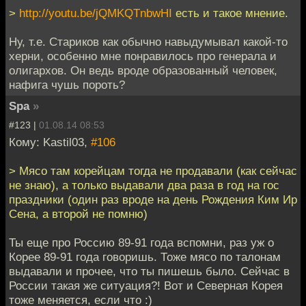
>
http://youtu.be/jQMKQTnbwHI
есть и такое мнение.
Ну, т.е. Стариков как обычно навыдумывал какой-то
херни, особенно мне понравилось про генерала и
олигархов. Он ведь вроде образованный человек,
нафига чушь пороть?
Spa
»
#123 |
01.08.14 08:53
Кому: Kastil03,
#106
> Мясо там корейцам тогда не продавали (как сейчас
не знаю), а только выдавали два раза в год на гос
праздники (один раз вроде на день Рождения Ким Ир
Сена, а второй не помню)
Ты еще про Россию 89-91 года вспомни, раз уж о
Корее 89-91 года говоришь. Тоже мясо по талонам
выдавали и прочее, что ты пишешь было. Сейчас в
России такая же ситуация?! Вот и Северная Корея
тоже меняется, если что :)