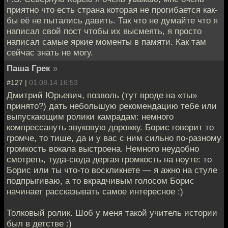
приятно что есть страна которая не прогибается как-
бы её не пытались давить. Так что не думайте что я
написал свой пост чтобы их высмеять, я просто
написал самые яркие моменты в памяти. Как там
сейчас знать не могу.
Паша Грек
»
#127 |
01.08.14 16:53
Дмитрий Юрьевич, позволь (тут вроде на «ты»
принято?) дать небольшую рекомендацию тебе или
выпускающим ролики камрадам: немного
компрессануть звуковую дорожку. Борис говорит то
громче, то тише, да и у вас с ним сильно по-разному
громкость вокала выстроена. Немного неудобно
смотреть, туда-сюда дергая громкость на ноуте: то
Борис или ты что-то воскликнете — я ажно на стуле
подпрыгиваю, а то вкрадчивым голосом Борис
начинает рассказывать самое интересное :)
Толковый ролик. Шоб у меня такой учитель истории
был в детстве :)