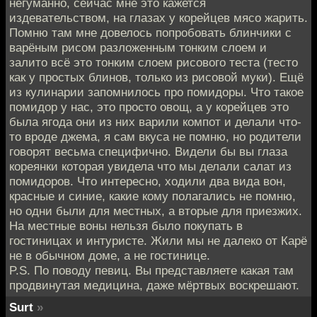
негуманно, сейчас мне это кажется
издевательством, на глазах у корейцев мясо жарить.
Помню там мне довелось попробовать блинчики с
варёным рисом разложенным тонким слоем и
залито всё это тонким слоем рисового теста (тесто
как у простых блинов, только из рисовой муки). Ещё
из кулинарии запомнилось про помидоры. Что такое
помидор у нас, это просто овощ, а у корейцев это
была ягода они из них варили компот и делали что-
то вроде джема, я сам вкуса не помню, но родители
говорят весьма специфично. Видели бы вы глаза
кореянки которая увидела что мы делали салат из
помидоров. Что интересно, ходили два вида вон,
красные и синие, какие кому полагались не помню,
но одни были для местных, а вторые для приезжих.
На местные воны нельзя было покупать в
гостиницах и интуристе. Жили мы не далеко от Карё
не в обычном доме, а не гостинице.
P.S. По поводу певиц. Вы представляете какая там
продвинутая медицина, даже мёртвых воскрешают.
Surt
»