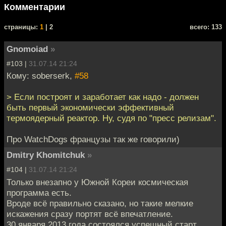
Комментарии
cтраницы:
1
| 2
всего: 133
Gnomoiad
»
#103 |
31.07.14 21:24
Кому: soberserk,
#58
> Если построят и заработает как надо - должен
быть первый экономически эффективный
термоядерный реактор. Ну, судя по "пресс релизам".
Про WatchDogs французы так же говорили)
Dmitry Khomitchuk
»
#104 |
31.07.14 21:24
Только внезапно у Южной Кореи космическая
программа есть.
Вроде всё правильно сказано, но такие мелкие
искажения сразу портят всё впечатление.
30 января 2013 года состоялся успешный старт