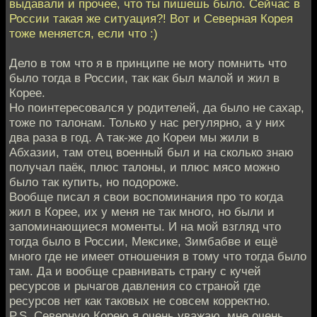
выдавали и прочее, что ты пишешь было. Сейчас в
России такая же ситуация?! Вот и Северная Корея
тоже меняется, если что :)
Дело в том что я в принципе не могу помнить что
было тогда в России, так как был малой и жил в
Корее.
Но поинтересовался у родителей, да было не сахар,
тоже по талонам. Только у нас регулярно, а у них
два раза в год. А так-же до Кореи мы жили в
Абхазии, там отец военный был и на сколько знаю
получал паёк, плюс талоны, и плюс мясо можно
было так купить, но подороже.
Вообще писал я свои воспоминания про то когда
жил в Корее, их у меня не так много, но были и
запоминающиеся моменты. И на мой взгляд что
тогда было в России, Мексике, Зимбабве и ещё
много где не имеет отношения в тому что тогда было
там. Да и вообще сравнивать страну с кучей
ресурсов и рычагов давления со страной где
ресурсов нет как таковых не совсем корректно.
P.S. Северную Корею я очень уважаю, мне очень