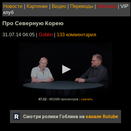
Новости
|
Картинки
|
Видео
|
Переводы
|
Магазин
|
VIP
клуб
Про Северную Корею
31.07.14 04:05
|
Goblin
|
133 комментария
47:22
|
881588 просмотров
|
скачать
Смотри ролики Гоблина на
канале Rutube