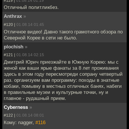
#119 |
01.08.14 01:19
Отличный политликбез.
Anthrax
»
#120 |
01.08.14 01:45
Отличное видео! Давно такого грамотного обзора по
Северной Корее в сети не было.
plochish
»
#121 |
01.08.14 02:15
Дмитрий Юрич приезжайте в Южную Корею: мы с
женой как ваши ярые фанаты за 8 лет проживания
здесь в этом году пересмотреди сопрану четвертый
раз. организуем вам программу: походы в знатные
кобаки, помывку в местныз отличных банях, набеги
в правильные музеи и культурные точки, ну и
главное - рудашный прием.
Cyberness
»
#122 |
01.08.14 08:01
Кому: nagger,
#116