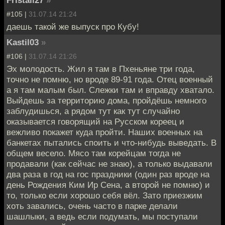
#105 |
31.07.14 21:24
даешь такой же выпуск про Кубу!
Kastil03
»
#106 |
31.07.14 21:26
Эх молодость. Жил я там в Пхеньяне три года,
точно не помню, но вроде 89-91 года. Отец военный
а я там малым был. Слежки там и вправду хватало.
Выйдешь за территорию дома, пройдёшь немного
заблудишься, а рядом тут как тут случайно
оказывается говорящий на Русском кореец и
вежливо покажет куда пройти. Наших военных на
банкетах пытались споить и что-нибудь выведать. В
общем весело. Мясо там корейцам тогда не
продавали (как сейчас не знаю), а только выдавали
два раза в год на гос праздники (один раз вроде на
день Рождения Ким Ир Сена, а второй не помню) и
то, только если хорошо себя вёл. Зато приезжим
хоть завались, очень часто в парке делали
шашлыки, а ведь если подумать, мы поступали