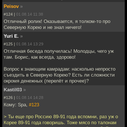
Peisov
»
#124 |
01.08.14 11:38
Отличный ролик! Оказывается, я толком-то про
Северную Корею и не знал ничего!
Yuri E.
»
#125 |
01.08.14 13:29
Отличная беседа получилась! Молодцы, чего уж
там. Борис, как всегда, здорово!
Вопрос к знающим камрадам: насколько непросто
съездить в Северную Корею? Есть ли сложности
окромя денежных (перелёт и прочее)?
Kastil03
»
#126 |
01.08.14 14:28
Кому: Spa,
#123
> Ты еще про Россию 89-91 года вспомни, раз уж о
Корее 89-91 года говоришь. Тоже мясо по талонам