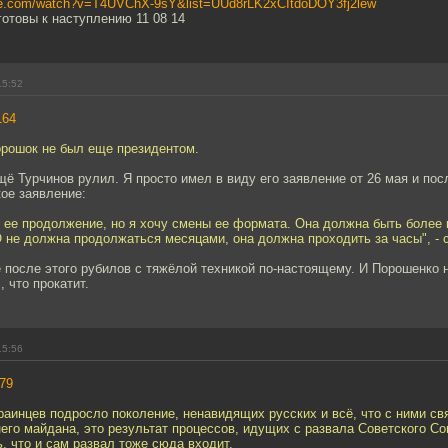
ube.com/watch?v=T4UVChX-9sY&list=UUd8rLK2xCItdoDOY3fj2lew
отовы к наступлению 11 08 14
15:52
164
орошок не был еще президентом.
ещё Турчинов рулил. Я просто имел в виду его заявление от 26 мая и по
кое заявление:
 ее продолжение, но я хочу смены ее формата. Она должна быть более 
 не должна продолжаться месяцами, она должна проходить за часы", - 
 после этого рубилов с тяжёлой техникой по-настоящему. И Порошенко 
 что прокатит.
15:56
79
краинцев подросло поколение, ненавидящих русских и всё, что с ними свя
его майдана, это результат процессов, идущих с развала Советского С
ь, что и сам развал тоже сюда входит.