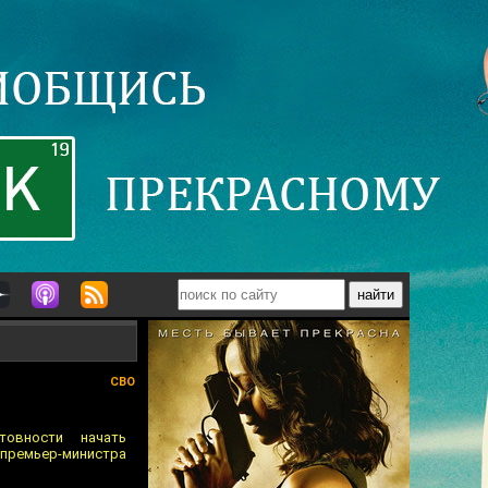
СВО
товности начать
 премьер-министра