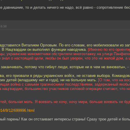
е давнишние, то и делать ничего не надо, всё равно - сопротивление бе
16:38
едставился Виталием Орловым. По его словам, его мобилизовали из зап
. В Нацгвардии он выполнял функции наводчика.
[Именно по его ориенти
цы, украинские минометчики обстреляли многоэтажку на улице Панфило
е знал о настоящей цели, якобы он был уверен, что это не жилой дом, а 
 заканчивать, потому что гибнут люди, которые ни в чем не виноваты», - 
а, его призвали в ряды украинских войск, не оставив выбора. Командов
оих детей (младшему нет и года), ни на больную мать.
[О том, что на во
оящая война с самыми трагическими последствиями, задержанный якобы 
 нацгвардии, большинство участников силовой операции считают, что н
етей, больная мать. Я воевать не хочу, хочу мира, больше воевать не бу
014/8/12/699996.html
ый парень! Как он отстаивает интересы страны! Сразу трое детей и бол