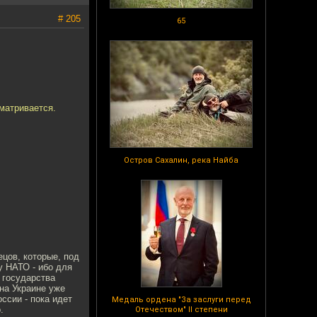
# 205
65
сматривается.
Остров Сахалин, река Найба
ецов, которые, под
у НАТО - ибо для
 государства
 на Украине уже
ссии - пока идет
Медаль ордена "За заслуги перед
.
Отечеством" II степени