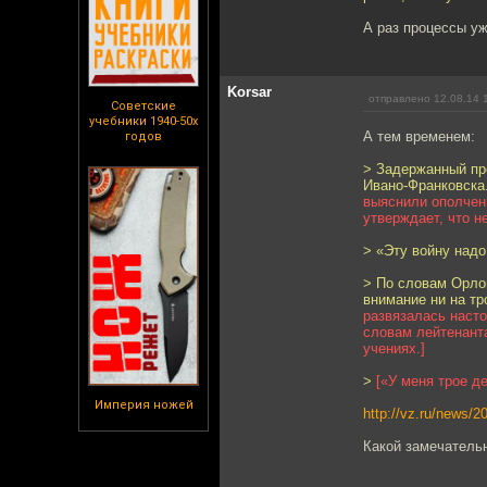
А раз процессы уж
Korsar
отправлено 12.08.14 
Советские
учебники 1940-50х
А тем временем:
годов
> Задержанный пр
Ивано-Франковска
выяснили ополчен
утверждает, что н
> «Эту войну надо
> По словам Орлов
внимание ни на тр
развязалась наст
словам лейтенанта
учениях.]
>
[«У меня трое д
Империя ножей
http://vz.ru/news/2
Какой замечательн