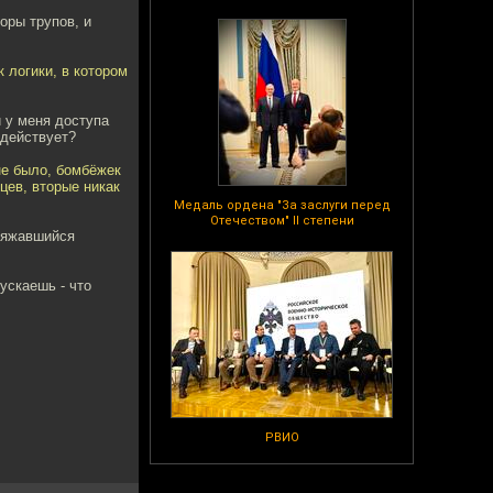
оры трупов, и
к логики, в котором
и у меня доступа
 действует?
не было, бомбёжек
цев, вторые никак
Медаль ордена "За заслуги перед
Отечеством" II степени
оряжавшийся
ускаешь - что
РВИО