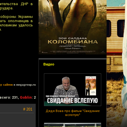
вительства ДНР в
рудара.
и обороны Украины
ать ополченцев в
силовикам удалось
.
Видео
ку сайтов
в megagroup.ru
всего: 231,
Goblin
: 2
# 201
Дядя Вова про фильм "Свидание
вслепую"