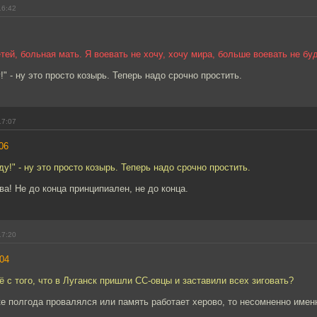
16:42
етей, больная мать. Я воевать не хочу, хочу мира, больше воевать не бу
" - ну это просто козырь. Теперь надо срочно простить.
17:07
06
у!" - ну это просто козырь. Теперь надо срочно простить.
а! Не до конца принципиален, не до конца.
17:20
04
сё с того, что в Луганск пришли СС-овцы и заставили всех зиговать?
е полгода провалялся или память работает херово, то несомненно именн