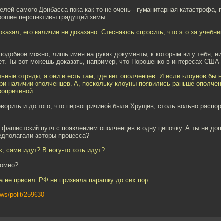
елей самого Донбасса пока как-то не очень - гуманитарная катастрофа, г
орошие перспективы грядущей зимы.
показал, его наличие не доказано. Стесняюсь спросить, что это за учебни
подобное можно, лишь имея на руках документы, к которым ни у тебя, н
ет. Ты вот можешь доказать, например, что Порошенко в интересах США
ьные отряды, а они и есть там, где нет ополченцев. И если клоунов бы 
ри наличии ополченцев. А, поскольку клоуны появились раньше ополчен
вопричиной.
оворить и до того, что первопричиной была Хрущев, столь вольно расп
 фашистский путч с появлением ополченцев в одну цепочку. А ты не доп
едполагали авторы процесса?
к, сами идут? В ногу-то хоть идут?
томно?
ка не присел. РФ не признала парашку до сих пор.
ews/polit/259630