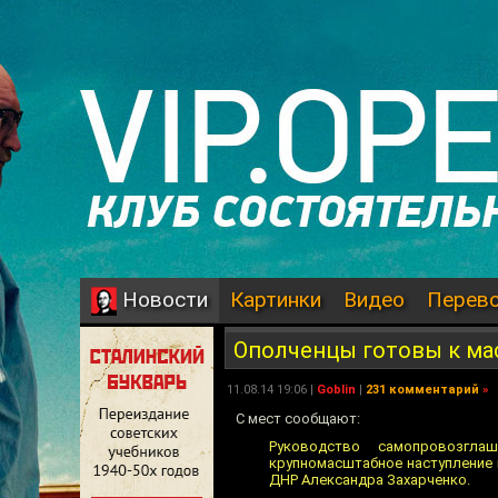
Картинки
Видео
Перев
Новости
Ополченцы готовы к ма
11.08.14 19:06 |
Goblin
|
231 комментарий
»
С мест сообщают:
Руководство самопровозгла
крупномасштабное наступление 
ДНР Александра Захарченко.