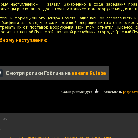
ому наступлению», — заявил Захарченко в ходе заседания пра
ополченцы располагают достаточным количеством вооружения для конт
итель информационного центра Совета национальной безопасности 
 брифинга заявлял, что силы военной операции пытаются изолиров
отрезать их от поставок вооружения. При этом, отметил Лысенко, 
ровозглашенной Луганской народной республики в городе Красный Луч
бному наступлению
Смотри ролики Гоблина на
канале Rutube
Goblin рекомендует
заказывать
разработ
15:45
о: