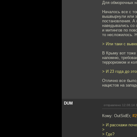
Для обморочных 
Началось все с то
вышвырнули или за
постановления. А
наведывались со 
и митингов по по
то несложилось. 
> Или таки с выв
В Крыму вот тоже 
напомню, требова
терроризмом и ко
> И 23 года до эт
Отлично все было
нацистов на запад
DUM
отправлено 12.08.14 
Кому: OutSidEr,
#2
> И расскажи поч
>
> Где?