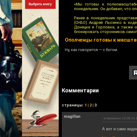
«Мы готовы к полномасштабн
понедельник. Он добавил, что 
Ранее в понедельник представ
(СНБО) Андрей Лысенко в ходе
Донецке и Горловке, а также 
блокировать сторонников самоп
Ополченцы готовы к масшта
Ну, как говорится — с богом.
Комментарии
cтраницы:
1
|
2
| 3
magillan
отправлено 12.08.14 
А вот и само виде