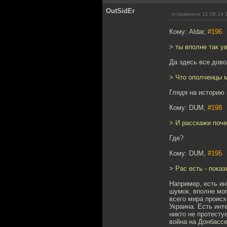
OutSidEr
отправлено 12.08.14 
Кому: Aldar,
#196
> ты вполне так у
Да здесь все дово
> Что ополченцы м
Глядя на историю 
Кому: DUM,
#198
> И расскажи поч
Где?
Кому: DUM,
#195
> Рас есть - показ
Например, есть ин
шумок, вполне мог
всего мира происх
Украина. Есть инт
никто не протесту
война на Донбассе,