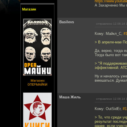
https://www.yout
А Захарченко Мы г
Магазин
Basilevs
отправлено 12.08.14 
Кому: Майкл_С,
#
> В апреле-мае П
Да, верно, тогда 
Тогда было вот та
> "Я поддерживаю
эффективной. АТО
Ну и началось уже
вмешаться. Думал,
Магазин
ОПЕРМАЙКИ
Маша Жиль
отправлено 12.08.14 
Кому: OutSidEr,
#1
> То, что среди у
результат последн
ранее, если учест