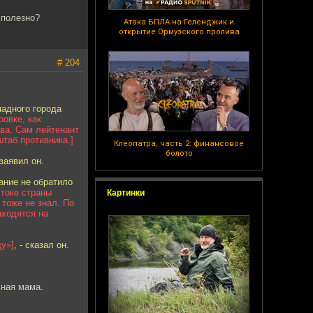
сполезно?
Атака БПЛА на Геленджик и
открытие Ормузского пролива
# 204
адного города
ровке, как
ва. Сам лейтенант
штаб противника.]
Клеопатра, часть 2: финансовое
болото
заявил он.
ание не обратило
стоке страны
Картинки
тоже не знал. По
аходятся на
ду»]
, - сказал он.
ьная мама.