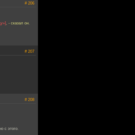
# 206
ду»]
, - сказал он.
# 207
# 208
о с этого.