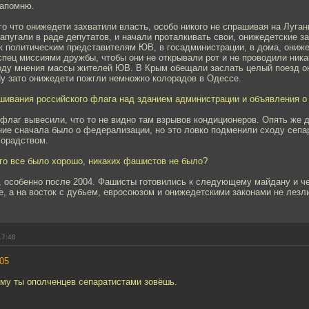
напомню.
го что онижедети захватили власть, особо никого не спрашивая на Луга
пугали в раде депутатов, и начали проталкивать свои, онижедетские з
 к политическим представителям ЮВ, в госадминистрации, в дома, ониж
спец миссиями дружбы, чтобы они не открывали рот и не проводили ник
воду мнения массы жителей ЮВ. В Крым обещали заслать целый поезд он
Ну зато онижедети пожгли немножко колорадов в Одессе.
ешивания российского флага над зданием администрации и объявления о
флаг вывесили, что то не видно там взрывов кондиционеров. Опять же
ние сначала было о федерализации, но это ловко подменили сходу сепа
лорадством.
ого все было хорошо, никаких фашистов не было?
, особенно после 2004. Фашисты готовились к следующему майдану и че
е, а на восток с дубьем, евросоюзом и онижедетскими законами не лезл
17:48
05
ему ты ополченцев сепаратистами зовёшь.