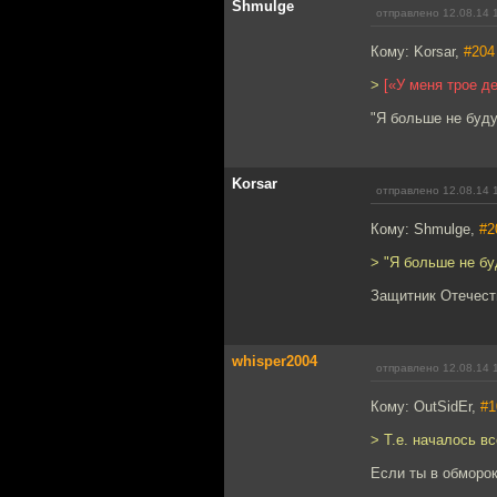
Shmulge
отправлено 12.08.14 
Кому: Korsar,
#204
>
[«У меня трое д
"Я больше не буду!
Korsar
отправлено 12.08.14 
Кому: Shmulge,
#2
> "Я больше не буд
Защитник Отечеств
whisper2004
отправлено 12.08.14 
Кому: OutSidEr,
#1
> Т.е. началось в
Если ты в обморок