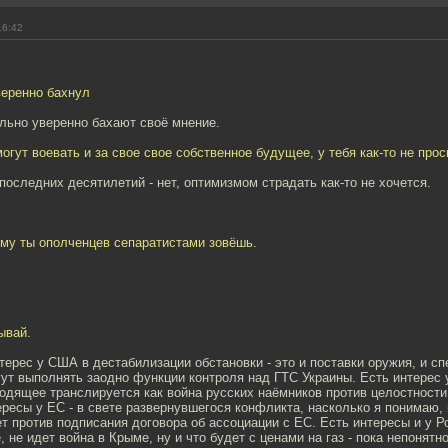
16:42
веренно бахнул
льно уверенно бахают своё мнение.
огут воевать и за свое свое собственное будущее, у тебя как-то не про
последних десятилетий - нет, оптимизмом страдать как-то не хочется.
ему ты ополченцев сепаратистами зовёшь.
ывай.
терес у США в дестабилизации обстановки - это и поставки оружия, и сп
ут выполнять заодно функции контроля над ГТС Украины. Есть интерес 
одящее транслируется как война русских наёмников против целостности
ересы у ЕС - в свете развернувшегося конфликта, насколько я понимаю,
ет против подписания договора об ассоциации с ЕС. Есть интересы и у Ро
 не идет война в Крыме, ну и что будет с ценами на газ - пока непонятно