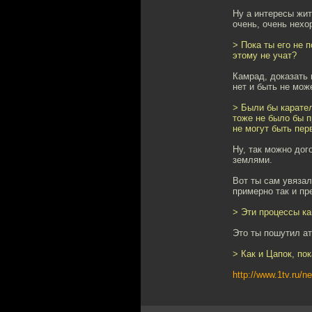
Ну а интересы жит
очень, очень нех
> Пока ты его не 
этому не учат?
Камрад, доказать 
нет и быть не мож
> Были бы карател
тоже не было бы п
не могут быть пер
Ну, так можно дог
землями.
Вот ты сам увязал
примерно так и пр
> Эти процессы ка
Это ты пошутил а
> Как и Цапок, по
http://www.1tv.ru/n