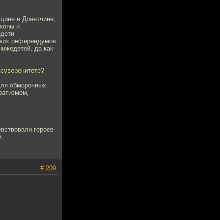
нщине и Донетчине,
аконы и
едети
аких референдумов
ижедетей, да как-
 суверенитете?
 для обморочных
ратизмом,
вствовали героев-
и.
# 209