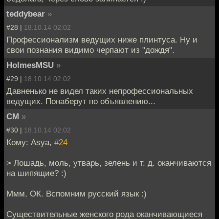
teddybear
»
#28 |
18.10.14 02:02
Профессионализм ведущих ниже плинтуса. Ну и
свои познания видимо черпают из "дождя".
HolmesMSU
»
#29 |
18.10.14 02:02
Давненько не видел таких непрофессиональных
ведущих. Понаберут по объявлению...
СМ
»
#30 |
18.10.14 02:02
Кому: Asya,
#24
> Лошадь, моль, утварь, зелень и т. д. оканчиваются
на шипящие? :)
Ммм, ОК. Вспомним русский язык :)
Существительные женского рода оканчивающиеся