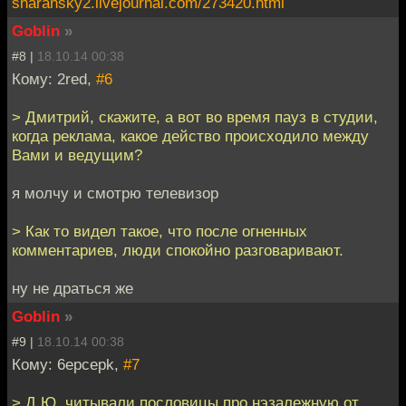
sharansky2.livejournal.com/273420.html
Goblin
»
#8 |
18.10.14 00:38
Кому: 2red,
#6
> Дмитрий, скажите, а вот во время пауз в студии,
когда реклама, какое действо происходило между
Вами и ведущим?
я молчу и смотрю телевизор
> Как то видел такое, что после огненных
комментариев, люди спокойно разговаривают.
ну не драться же
Goblin
»
#9 |
18.10.14 00:38
Кому: 6epcepk,
#7
> Д.Ю. читывали пословицы про нэзалежную от