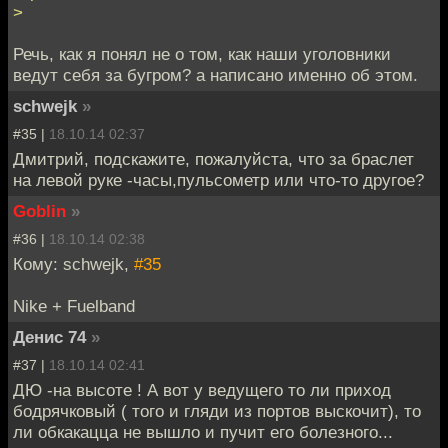
>
Речь, как я понял не о том, как наши уголовники
ведут себя за бугром? а написано именно об этом.
schwejk
»
#35 |
18.10.14 02:37
Дмитрий, подскажите, пожалуйста, что за браслет
на левой руке -часы,пульсометр или что-то другое?
Goblin
»
#36 |
18.10.14 02:38
Кому: schwejk,
#35
Nike + Fuelband
Денис 74
»
#37 |
18.10.14 02:41
ДЮ -на высоте ! А вот у ведущего то ли приход
бодрячковый ( того и гляди из портов выскочит), то
ли обкакацца не вышло и пучит его болезного...