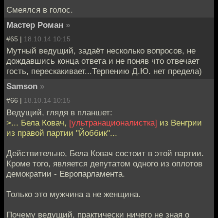
Смеялся в голос.
Мастер Роман
»
#65 |
18.10.14 10:15
Мутный ведущий, задаёт несколько вопросов, не
дождавшись конца ответа и не поняв что отвечает
гость, перескакивает...Терпению Д.Ю. нет предела)
Samson
»
#66 |
18.10.14 10:15
Ведущий, глядя в планшет:
>... Бела Ковач,
[ультранационалистка]
из Венгрии
из правой партии "Йоббик"...
Действительно, Бела Ковач состоит в этой партии.
Кроме того, является депутатом одного из оплотов
демократии - Европарламента.
Только это мужчина а не женщина.
Почему ведущий, практически ничего не зная о