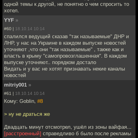
одной темы к другой, не понятно о чем спросить то
хотел.
YYF
»
#60 |
18.10.14 10:14
спалился ведущий сказав "так называемые" ДНР и
ЛНР, у нас на Украине в каждом выпуске новостей
уточняют ,что они "так называемые" , также как и
власть в крыму "самопровозглашенная". В каждом
выпуске уточняют.. порядком достало
Видать и у вас не хотят признавать некие каналы
новостей
mitriy001
»
#61 |
18.10.14 10:14
Кому: Goblin,
#8
> ну не драться же
Двадцать минут отсмотрел, ушёл из зоны вайфая...
[расстроенный]
справедливо б было после рекламы