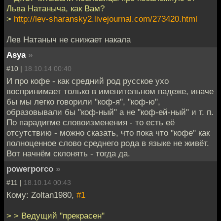
Льва Натаныча, как Вам?
>
http://lev-sharansky2.livejournal.com/273420.html
Лев Натаныч не снижает накала
Asya
»
#10 |
18.10.14 00:40
И про кофе - как средний род русское ухо
воспринимает только в именительном падеже, иначе
бы мы легко говорили "коф-я", "коф-ю",
образовывали бы "коф-ный" а не "коф-ей-ный" и т. п.
По парадигме словоизменения - то есть её
отсутствию - можно сказать, что пока что "кофе" как
полноценное слово среднего рода в языке не живёт.
Вот начнём склонять - тогда да.
powerporco
»
#11 |
18.10.14 00:43
Кому: Zoltan1980,
#1
> > Ведущий "прекрасен"