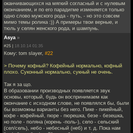
оканчивающихся на мягкий согласный и с нулевым
окончанием, и по его парадигме изменяется только
одно слово мужского рода - путь, - но это совсем
мимо темы ролика :)) А примеры твои верные, и
тюль у селян женского рода, и шампунь.
Asya
»
#25 |
18.10.14 01:35
Кому: tom slayer,
#22
> Почему кофный? Кофейный нормально, кофный
плохо. Суконный нормально, сукный не очень.
Так я за що.
В образовании производных появляется звук
основы, который, будь он воспринимаем как
окончание с исходном слове, не появлялся бы, были
бы возможны варианты без него. Пике - пикейный,
кофе - кофейный, пюре - пюрешка, безе - безешка,
но поле - поляна (корень -поль-), село - сельский
(сел/сель), небо - небесный (неб) и т. д. Пока нам