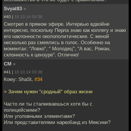
Svyat83
»
#40 |
18.10.14 03:38
Смотрел в прямом эфире. Интервью вдвойне
интересно, поскольку Перла знаю как коллегу и знаю
его наклонности околополитические. С женой
несколько раз смеялись в голос. Особенно на
моментах: "Ловко", " Молодец", "А вас, Роман,
склонность к цензуре". Отлично!
СМ
»
#41 |
18.10.14 03:38
Кому: ShaSt,
#34
> Зачем нужен "сродный" образ жизни
Часто ли ты сталкиваешься хотя бы с
полицейскими?
Или уголовными элементами?
Или представителями наркобанд из Мексики?