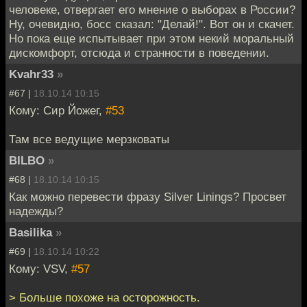
человеке, отвергает его мнение о выборах в России?
Ну, очевидно, босс сказал: "Делай!". Вот он и скачет.
Но пока еще испытывает при этом некий моральный
дискомфорт, отсюда и странности в поведении.
Kvahr33
»
#67 |
18.10.14 10:15
Кому: Сир Йожег,
#53
Там все ведущие мерзковаты
BILBO
»
#68 |
18.10.14 10:15
Как можно перевести фразу Silver Linings? Просвет
надежды?
Basilika
»
#69 |
18.10.14 10:22
Кому: VSV,
#57
> Больше похоже на осторожность.