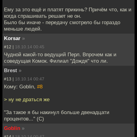
Ему за это ещё и платят прикинь? Причём что, как и
когда спрашивать решает не он.
Было бы иначе - передачу смотрело бы гораздо
меньше людей.
Korsar
»
#12 |
18.10.14 00:45
Чудной какой-то ведущий Перл. Впрочем как и
соведущая Комок. Филиал "Дождя" что ли.
Brest
»
#13 |
18.10.14 00:47
Кому: Goblin,
#8
> ну не драться же
"За такое я бы накинул больше двенадцати
процентов..." (С)
Goblin
»
#14 |
18.10.14 00:47