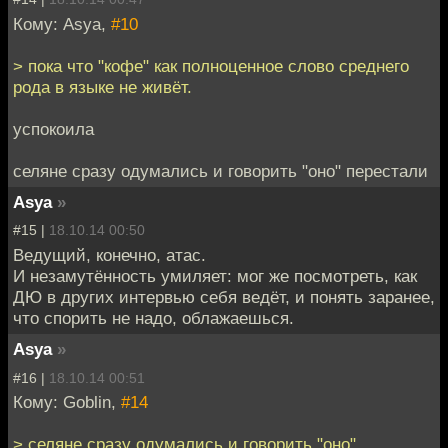
Кому: Asya,
#10
> пока что "кофе" как полноценное слово среднего
рода в языке не живёт.
успокоила
селяне сразу одумались и говорить "оно" перестали
Asya
»
#15 |
18.10.14 00:50
Ведущий, конечно, атас.
И незамутённость умиляет: мог же посмотреть, как
ДЮ в других интервью себя ведёт, и понять заранее,
что спорить не надо, облажаешься.
Asya
»
#16 |
18.10.14 00:51
Кому: Goblin,
#14
> селяне сразу одумались и говорить "оно"