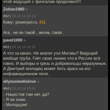
чтоб ведущий с фингалом продолжил!!!
Zoltan1980
»
#62 |
18.10.14 10:15
Кому: powerporco,
#11
Ага , не он такой , жизнь такая .
pavel1000
»
#63 |
18.10.14 10:15
А что за канал. Не аналог уха Москвы? Ведущий
вообще труба. Гнёт свою линию что в России всё
говно. И выборы и грязь и добровольцы неразумные.
А Дмитрий молодец может бить врага на его
информационном поле.
allyouneedislove
»
#64 |
18.10.14 10:15
- Нацистов там нет, да?
- Я не знаю.
- Молодцом!