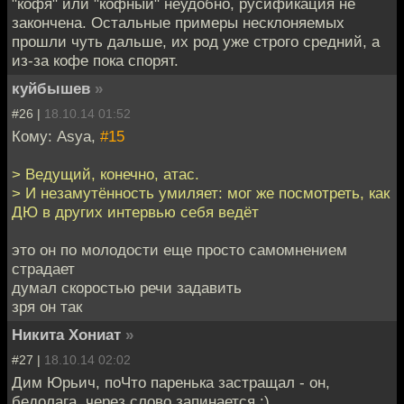
"кофя" или "кофный" неудобно, русификация не
закончена. Остальные примеры несклоняемых
прошли чуть дальше, их род уже строго средний, а
из-за кофе пока спорят.
куйбышев
»
#26 |
18.10.14 01:52
Кому: Asya,
#15
> Ведущий, конечно, атас.
> И незамутённость умиляет: мог же посмотреть, как
ДЮ в других интервью себя ведёт
это он по молодости еще просто самомнением
страдает
думал скоростью речи задавить
зря он так
Никита Хониат
»
#27 |
18.10.14 02:02
Дим Юрьич, поЧто паренька застращал - он,
бедолага, через слово запинается :)