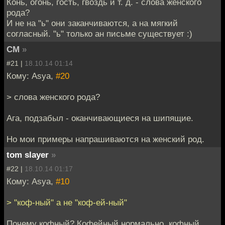
Конь, огонь, гость, гвоздь и т. д. - слова женского
рода?
И не на "ь" они заканчиваются, а на мягкий
согласный. "ь" только ан письме существует :)
СМ
»
#21 |
18.10.14 01:14
Кому: Asya,
#20
> слова женского рода?
Ага, подзабыл - оканчивающиеся на шипящие.
Но мои примеры напрашиваются на женский род.
tom slayer
»
#22 |
18.10.14 01:17
Кому: Asya,
#10
> "коф-ный" а не "коф-ей-ный"
Почему кофный? Кофейный нормально, кофный