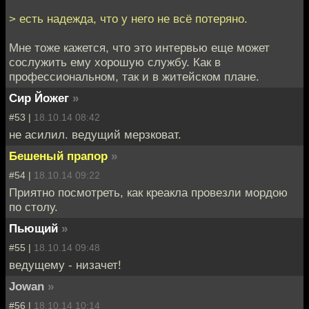
> есть надежда, что у него не всё потеряно.
Мне тоже кажется, что это интервью еще может
сослужить ему хорошую службу. Как в
профессиональном, так и в житейском плане.
Сир Йожег
»
#53 |
18.10.14 08:42
не асилил. ведущий мерзковат.
Бешеный прапор
»
#54 |
18.10.14 09:22
Приятно посмотреть, как креакла провезли мордою
по столу.
Пьющий
»
#55 |
18.10.14 09:48
ведущему - низачет!
Jowan
»
#56 |
18.10.14 10:14