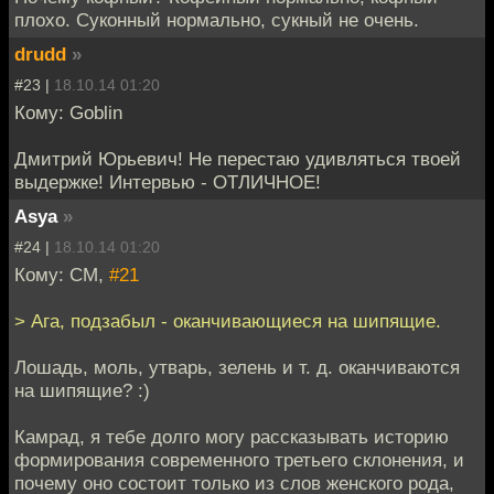
плохо. Суконный нормально, сукный не очень.
drudd
»
#23 |
18.10.14 01:20
Кому: Goblin
Дмитрий Юрьевич! Не перестаю удивляться твоей
выдержке! Интервью - ОТЛИЧНОЕ!
Asya
»
#24 |
18.10.14 01:20
Кому: СМ,
#21
> Ага, подзабыл - оканчивающиеся на шипящие.
Лошадь, моль, утварь, зелень и т. д. оканчиваются
на шипящие? :)
Камрад, я тебе долго могу рассказывать историю
формирования современного третьего склонения, и
почему оно состоит только из слов женского рода,