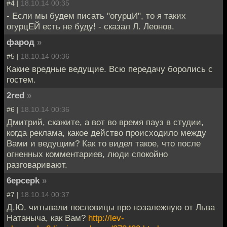
#4 |
18.10.14 00:35
- Если мы будем писать "огурцИ", то я таких
огурцЕЙ есть не буду! - сказал Л. Леонов.
фарод
»
#5 |
18.10.14 00:36
Какие вредные ведущие. Всю передачу боролись с
гостем.
2red
»
#6 |
18.10.14 00:36
Дмитрий, скажите, а вот во время пауз в студии,
когда реклама, какое действо происходило между
Вами и ведущим? Как то видел такое, что после
огненных комментариев, люди спокойно
разговаривают.
6epcepk
»
#7 |
18.10.14 00:37
Д.Ю. читывали пословицы про нэзалежную от Льва
Натаныча, как Вам?
http://lev-