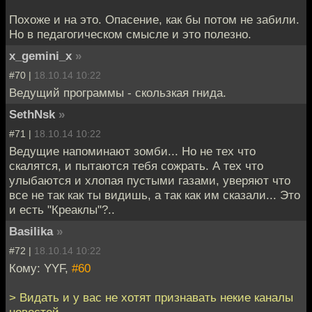
Похоже и на это. Опасение, как бы потом не забили.
Но в педагогическом смысле и это полезно.
x_gemini_x
»
#70 |
18.10.14 10:22
Ведущий программы - скользкая гнида.
SethNsk
»
#71 |
18.10.14 10:22
Ведущие напоминают зомби... Но не тех что
скалятся, и пытаются тебя сожрать. А тех что
улыбаются и хлопая пустыми газами, уверяют что
все не так как ты видишь, а так как им сказали... Это
и есть "Креаклы"?..
Basilika
»
#72 |
18.10.14 10:22
Кому: YYF,
#60
> Видать и у вас не хотят признавать некие каналы
новостей