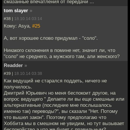
смазанные впечатления от передачи ...
tom slayer
»
#38 |
18.10.14 03:14
Кому: Asya,
#25
А, вот хорошее слово придумал - "соло".
Никакого склонения в помине нет, значит ли, что
"соло" не среднего, а мужского там, али женского?
Readder
»
#39 |
18.10.14 03:38
Как ведущий не старался поддеть, ничего не
получилось.
Дмитрий Юрьевич но меня беспокоит другое, на
вопрос ведущего " Делаете ли вы еще смешные или
альтернативные (последние мне послышалось
именно так) переводы?", вы сказали "Нет. Потому
что вышел закон". Поэтому предполагаю что
Хоббита мы в смешном не увидим, но тут вызывает
беспокойство а что же будет с правильным?