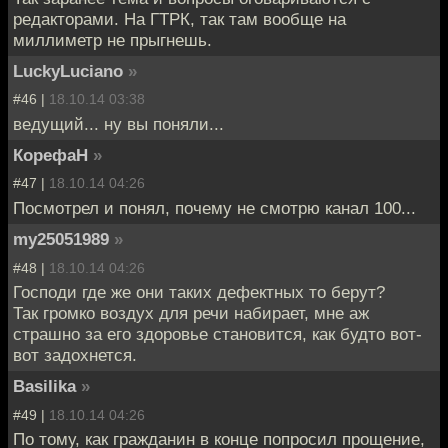
редакторами. На ГТРК, так там вообще на
миллиметр не прыгнешь.
LuckyLuciano
»
#46 |
18.10.14 03:38
ведущий... ну вы поняли...
КорефаН
»
#47 |
18.10.14 04:26
Посмотрел и понял, почему не смотрю канал 100...
my25051989
»
#48 |
18.10.14 04:26
Господи где же они таких дефектных то берут?
Так громко воздух для речи набирает, мне аж
страшно за его здоровье становится, как будто вот-
вот задохнется.
Basilika
»
#49 |
18.10.14 04:26
По тому, как гражданин в конце попросил прощение,