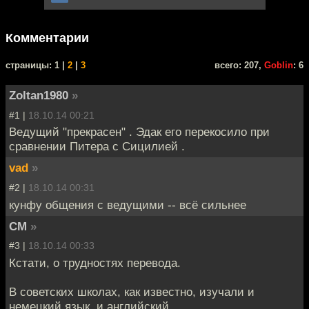
Комментарии
cтраницы: 1 |
2
|
3
всего: 207,
Goblin
: 6
Zoltan1980
»
#1 |
18.10.14 00:21
Ведущий "прекрасен" . Эдак его перекосило при
сравнении Питера с Сицилией .
vad
»
#2 |
18.10.14 00:31
кунфу общения с ведущими -- всё сильнее
СМ
»
#3 |
18.10.14 00:33
Кстати, о трудностях перевода.
В советских школах, как известно, изучали и
немецкий язык, и английский.