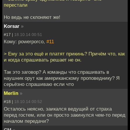
перестали
Но ведь не склоняют же!
Korsar
»
#17 |
18.10.14 00:51
Кому: powerporco,
#11
> Ему за это ещё и платят прикинь? Причём что, как
и когда спрашивать решает не он.
Так это заговор? А команды что спрашивать в
наушник орут как американскому проповеднику? Я
серьёзно спрашиваю если что
Merlin
»
#18 |
18.10.14 00:52
Осталось неясно, заикался ведущий от страха
перед гостем, или он просто закинулся чем-то перед
началом передачи?
СМ
»