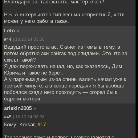
Благодарю за, так сказать, мастер класс!
P.S. А интервьютер тип весьма неприятный, хотя
может у него работа такая.
Leto
»
#44 |
18.10.14 03:38
Ведущий просто атас. Скачет из темы в тему, а
потом обратно аки сайгак под спидами. Это что за
скилл такой?
Я даж переживать начал, но, как оказалось, Дим
Юрича и такое не берёт.
А у паренька дым из-за спины валить начал уже к
третьей минуте, а в конце передачи я бы вообще
побоялся сзади него проходить — сгорел бы к
едрени матери.
arlekin2005
»
#45 |
18.10.14 03:38
Кому: Korsar,
#17
Так заранее тема и вопросы оговариваются с