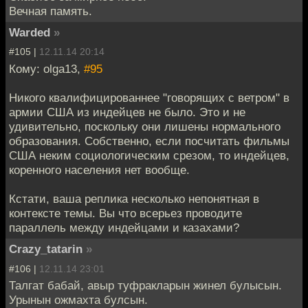
Вечная память.
Warded
»
#105 |
12.11.14 20:14
Кому: olga13,
#95
Никого квалифицированнее "говорящих с ветром" в
армии США из индейцев не было. Это и не
удивительно, поскольку они лишены нормального
образования. Собственно, если посчитать фильмы
США неким социологическим срезом, то индейцев,
коренного населения нет вообще.
Кстати, ваша реплика несколько непонятная в
контексте темы. Вы что всерьез проводите
параллель между индейцами и казахами?
Crazy_tatarin
»
#106 |
12.11.14 23:01
Талгат бабай, авыр туфракларын жинел булысын.
Урынын ожмахта булсын.