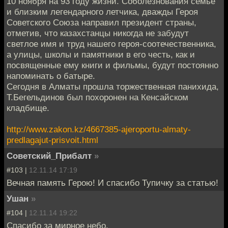
10 ноября на 93 году жизни. Соболезнования семье
и близким легендарного летчика, дважды Героя
Советского Союза направил президент страны,
отметив, что казахстанцы никогда не забудут
светлое имя и труд нашего героя-соотечественника,
а улицы, школы и памятники в его честь, как и
посвященные ему книги и фильмы, будут постоянно
напоминать о батыре.
Сегодня в Алматы прошла торжественная панихида,
Т.Бегельдинов был похоронен на Кенсайском
кладбище.
http://www.zakon.kz/4667385-ajeroportu-almaty-
predlagajut-prisvoit.html
Советский_Прибалт
»
#103 |
12.11.14 17:19
Вечная память Герою! И спасибо Тупичку за статью!
Ушан
»
#104 |
12.11.14 19:22
Спасибо за мирное небо.