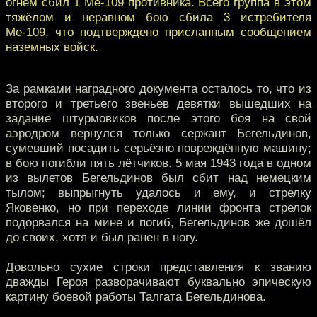
огнём сбил 1 Ме-109 противника. Всего группа в этом
тяжёлом и неравном бою сбила 3 истребителя
Ме-109, что подтверждено присланным сообщением
наземных войск.
За рамками наградного документа осталось то, что из
второго и третьего звеньев девятки вышедших на
задание штурмовиков после этого боя на свой
аэродром вернулся только сержант Бегельдинов,
сумевший посадить серьёзно повреждённую машину;
в бою погибли пять лётчиков.
5 мая 1943 года в одном
из вылетов Бегельдинов был сбит над немецким
тылом; выпрыгнуть удалось и ему, и стрелку
Яковенко, но при переходе линии фронта стрелок
подорвался на мине и погиб, Бегельдинов же дошёл
до своих, хотя и был ранен в ногу.
Довольно сухие строки представления к званию
дважды Героя разворачивают буквально эпическую
картину боевой работы Талгата Бегельдинова.