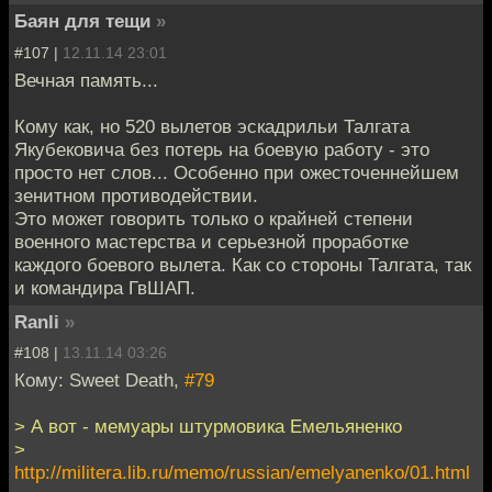
Баян для тещи
»
#107 |
12.11.14 23:01
Вечная память...
Кому как, но 520 вылетов эскадрильи Талгата
Якубековича без потерь на боевую работу - это
просто нет слов... Особенно при ожесточеннейшем
зенитном противодействии.
Это может говорить только о крайней степени
военного мастерства и серьезной проработке
каждого боевого вылета. Как со стороны Талгата, так
и командира ГвШАП.
Ranli
»
#108 |
13.11.14 03:26
Кому: Sweet Death,
#79
> А вот - мемуары штурмовика Емельяненко
>
http://militera.lib.ru/memo/russian/emelyanenko/01.html