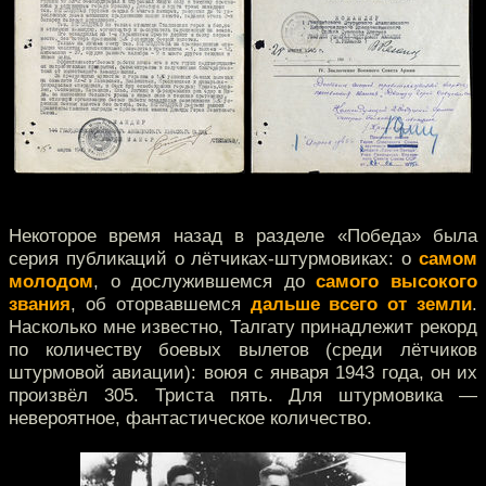
Некоторое время назад в разделе «Победа» была
серия публикаций о лётчиках-штурмовиках: о
самом
молодом
, о дослужившемся до
самого высокого
звания
, об оторвавшемся
дальше всего от земли
.
Насколько мне известно, Талгату принадлежит рекорд
по количеству боевых вылетов (среди лётчиков
штурмовой авиации): воюя с января 1943 года, он их
произвёл 305. Триста пять. Для штурмовика —
невероятное, фантастическое количество.