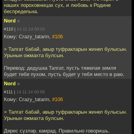
наших пороховницах сух, и любовь к Родине
беспредельна.
Nord
»
#110 |
14.11.14 00:01
Кому: Crazy_tatarin,
#106
> Талгат бабай, авыр туфракларын жинел булысын.
Урынын ожмахта булсын.
Перевод: дедушка Талгат, пусть тяжелая земля
будет тебе пухом, пусть будет у тебя место в раю.
Nord
»
#111 |
14.11.14 00:06
Кому: Crazy_tatarin,
#106
> Талгат бабай, авыр туфракларын жинел булысын.
Урынын ожмахта булсын.
Дөрес сүзләр, камрад. Правильно говоришь.