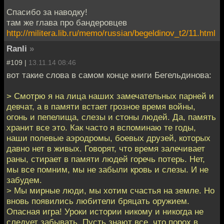
Спасибо за наводку!
там же глава про бандеровцев
http://militera.lib.ru/memo/russian/begeldinov_t2/11.html
Ranli
»
#109 |
13.11.14 08:46
вот такие слова в самом конце книги Бегельдинова:
> Смотрю я на лица наших замечательных парней и
девчат, а в памяти встает грозное время войны,
огонь и пепелища, слезы и стоны людей. Да, память
хранит все это. Как часто я вспоминаю те годы,
наши полевые аэродромы, боевых друзей, которых
давно нет в живых. Говорят, что время залечивает
раны, стирает в памяти людей горечь потерь. Нет,
мы все помним, мы не забыли кровь и слезы. И не
забудем.
> Мы мирные люди, мы хотим счастья на земле. Но
вновь появились любители бряцать оружием.
Опасная игра! Уроки истории никому и никогда не
следует забывать. Пусть знают все, что порох в