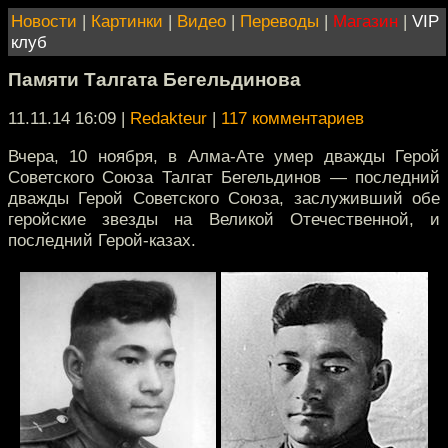
Новости
|
Картинки
|
Видео
|
Переводы
|
Магазин
|
VIP
клуб
Памяти Талгата Бегельдинова
11.11.14 16:09
|
Redakteur
|
117 комментариев
Вчера, 10 ноября, в Алма-Ате умер дважды Герой
Советского Союза Талгат Бегельдинов — последний
дважды Герой Советского Союза, заслуживший обе
геройские звезды на Великой Отечественной, и
последний Герой-казах.