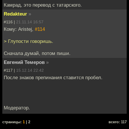
Камрад, это перевод с татарского.
Redakteur
»
#116 |
21.11.14 16:57
Кому: Aristej,
#114
> Глупости говоришь.
Сначала думай, потом пиши.
Евгений Темеров
»
#117 |
15.12.14 22:42
После знаков препинания ставится пробел.
Модератор.
cтраницы:
1
| 2
всего: 117