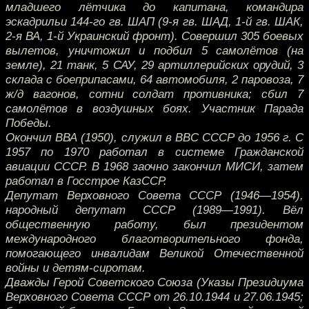
младшего лётчика до капитана, командира
эскадрильи 144-го гв. ШАП (9-я гв. ШАД, 1-й гв. ШАК,
2-я ВА, 1-й Украинский фронт). Совершил 305 боевых
вылетов, уничтожил и подбил 5 самолётов (на
земле), 21 танк, 5 САУ, 29 артиллерийских орудий, 3
склада с боеприпасами, 64 автомобиля, 2 паровоза, 7
ж/д вагонов, сотни солдат противника; сбил 7
самолётов в воздушных боях. Участник Парада
Победы.
Окончил ВВА (1950), служил в ВВС СССР до 1956 г. С
1957 по 1970 работал в системе Гражданской
авиации СССР. В 1968 заочно закончил МИСИ, затем
работал в Госстрое КазССР.
Депутат Верховного Совета СССР (1946—1954),
народный депутат СССР (1989—1991). Вёл
общественную работу, был президентом
международного благотворительного фонда,
помогающего инвалидам Великой Отечественной
войны и детям-сиротам.
Дважды Герой Советского Союза (Указы Президиума
Верховного Совета СССР от 26.10.1944 и 27.06.1945;