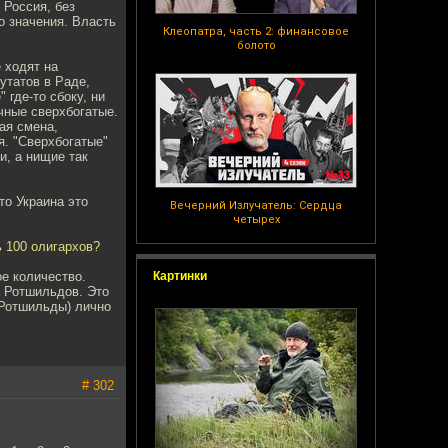
 Россия, без
о значения. Власть
Клеопатра, часть 2: финансовое
болото
 ходят на
утатов в Раде,
 где-то сбоку, ни
чные сверхбогатые.
ая смена,
я. "Сверхбогатые"
, а нищие так
то Украина это
Вечерний Излучатель: Сердца
четырех
ь 100 олигархов?
ое количество.
Картинки
а Ротшильдов. Это
(Ротшильды) лично
# 302