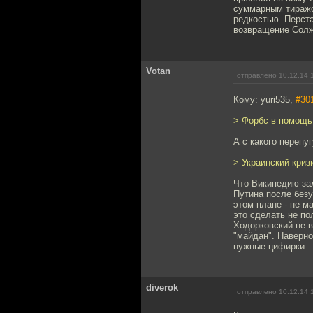
суммарным тиражом
редкостью. Перста
возвращение Солж
Votan
отправлено 10.12.14 
Кому: yuri535,
#30
> Форбс в помощь
А с какого перепу
> Украинский криз
Что Википедию зал
Путина после безу
этом плане - не м
это сделать не по
Ходорковский не в
"майдан". Наверное
нужные цифирки.
diverok
отправлено 10.12.14 