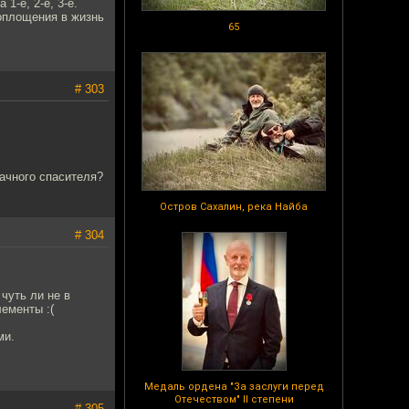
1-е, 2-е, 3-е.
воплощения в жизнь
65
# 303
начного спасителя?
Остров Сахалин, река Найба
# 304
чуть ли не в
ементы :(
ми.
Медаль ордена "За заслуги перед
Отечеством" II степени
# 305