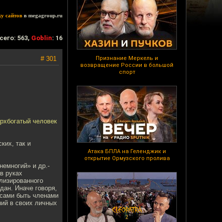
ку сайтов
в megagroup.ru
сего: 563,
Goblin
: 16
# 301
Признание Меркель и
возвращение России в большой
спорт
ерхбогатый человек
ких, так и
Атака БПЛА на Геленджик и
открытие Ормузского пролива
«немногий» и др.-
в руках
лизированного
дан. Иначе говоря,
 сами быть членами
ий в своих личных