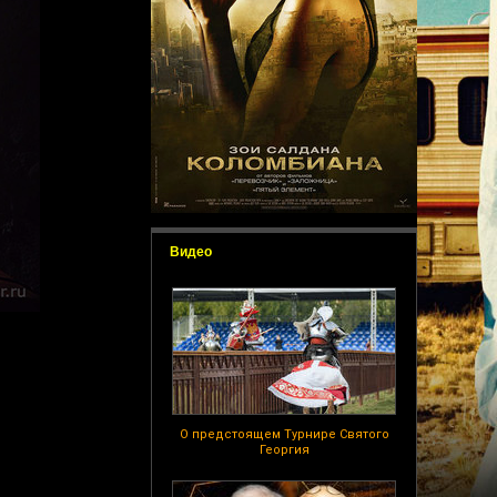
Видео
О предстоящем Турнире Святого
Георгия