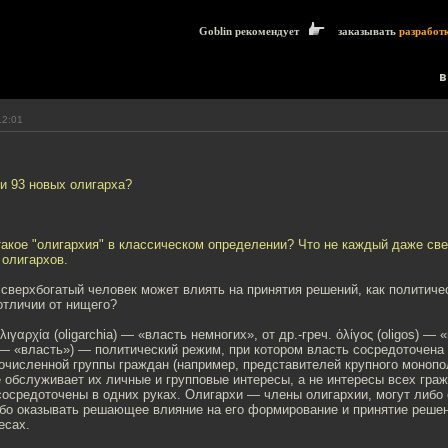
Goblin рекомендует
заказывать
разработ
в
12:01
ти 93 новых олигарха?
 такое "олигархия" в классическом определении? Что не каждый даже св
 олигархов.
о сверхбогатый человек может влиять на принятия решений, как политичес
отличии от нищего?
ὀλιγαρχία (oligarchia) — «власть немногих», от др.-греч. ὀλίγος (oligos) — 
) — «власть») — политический режим, при котором власть сосредоточена 
очисленной группы граждан (например, представителей крупного монопо
е обслуживает их личные и групповые интересы, а не интересы всех граж
сосредоточены в одних руках. Олигархи — члены олигархии, могут либо
ибо оказывать решающее влияние на его формирование и принятие решен
есах.