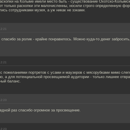
раскопки на Колыме имели место быть - существование Охотско-Колымск
от только раскопки эти малочисленны, носили строго определенную фор
елись сотрудниками музея, а уж никак не зэками.
12:21
спасибо за ролик - крайне понравилось. Можно куда-то денег забросить
12:21
 с пожеланиями портретов с усами и маузеров с мясорубками мимо слег
шо, а для потенциальной просвещаемой аудитории - только лишнее отвр
ный баланс.
12:23
едной раз спасибо огромное за просвещение.
12:23