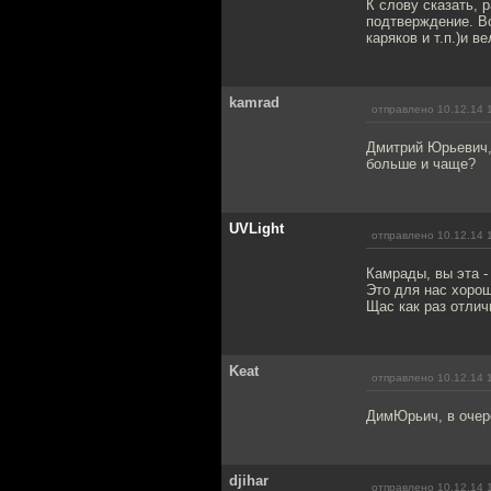
К слову сказать, 
подтверждение. В
каряков и т.п.)и в
kamrad
отправлено 10.12.14 
Дмитрий Юрьевич, 
больше и чаще?
UVLight
отправлено 10.12.14 
Камрады, вы эта -
Это для нас хоро
Щас как раз отлич
Keat
отправлено 10.12.14 
ДимЮрьич, в очер
djihar
отправлено 10.12.14 