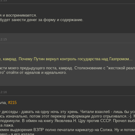
12:13
я и воспринимается.
будет занести денег за форму и содержание.
12:15
е, камрад. Почему Путин вернул контроль государства над Газпромом...
асти моего предыдущего поста, камрад. Столконовение с "жестокой реа
го" отойти от идеалов и идеального.
12:16
ovna,
#215
 дисседы - давать на одну ночь эту хрень. Читали взахлеб - лишь бы ус
ь изначально, потом этот пережор информации долго отрыгивался.:-). 
 подкинули. В обмен на книгу Яковлева Н. Цру против СССР. Прочел выб
ла лажа.
ремен выдворения ВЗПР полно печатали карикатур на Солжа. Ну и потом
ихо - а его издали