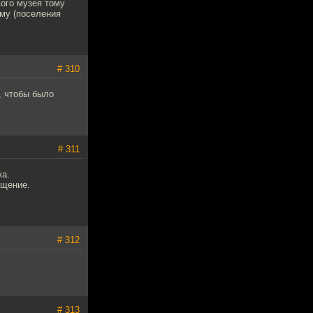
ого музея тому
му (поселения
# 310
, чтобы было
# 311
ка.
ащение.
# 312
# 313