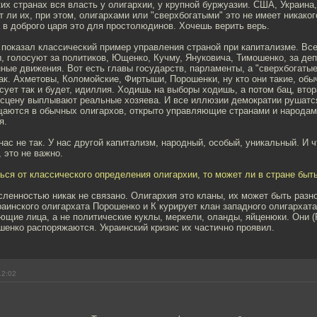
их странах вся власть у олигархии, у крупной буржуазии. США, Украина,
 ли их, при этом, олигархами или "сверхбогатыми" это не имеет никаког
а в доброго царя это для простолюдинов. Хочешь верить верь.
 показал классический пример управления страной при капитализме. Все
 голосуют за политиков, Ющенко, Кучму, Януковича, Тимошенко, за деп
ные движения. Вот есть главы государств, парламенты, а "сверхбогатые"
ак. Ахметовы, Коломойские, Фиртыши, Порошенки, ну кто они такие, обы
сует так и будет, идиллия. Ходишь на выборы ходишь, а потом бац, втор
 сцену выплывают реальные хозяева. И все иллюзии демократии рушатс
щаются в обычных олигархов, открыто управляющие странами и народами
я.
 нас не так. У нас другой капитализм, народный, особый, уникальный. И ч
 это не важно.
ься от классического определения олигархии, то может ли в стране быт
ленностью никак не связано. Олигархия это кланы, их может быть разн
аинского олигархата Порошенко и К курирует клан западного олигархат
ющие лица, а не политические куклы, меркели, оланды, яйценюки. Они 
енко распоряжаются. Украинский кризис их частично проявил.
12:02