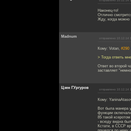
отправлено 10.12.14 
Наконец-то!
Отлично смотритс
Жду, когда можно 
Madnum
отправлено 10.12.14 
Кому: Votan,
#290
> Тогда ответь мн
Ответ во второй ч
заставляет "немно
Цзен ГУргуров
отправлено 10.12.14 
Кому: YaninaAtas
Вот была манера у
функции оключалис
85 такой ксеротом
- всюду видна бы
Кстати, в СССР в
пршелся по нему л