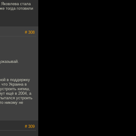
а Яковлева стала
же тогда готовили
# 308
доказывай.
ной в поддержку
 что Украина в
устроить кипиш,
нут ещё в 2004, а
 пытался устроить
сто никому не
# 309