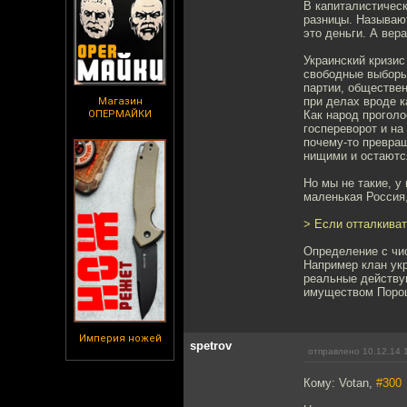
В капиталистическ
разницы. Называют
это деньги. А вер
Украинский кризис
свободные выборы,
партии, обществен
при делах вроде к
Магазин
ОПЕРМАЙКИ
Как народ проголо
госпереворот и на
почему-то превра
нищими и остаютс
Но мы не такие, у
маленькая Россия,
> Если отталкиват
Определение с чис
Например клан укр
реальные действу
имуществом Порош
Империя ножей
spetrov
отправлено 10.12.14 
Кому: Votan,
#300