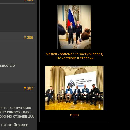
# 306
Медаль ордена "За заслуги перед
Отечеством" II степени
льностью"
# 307
петь, критические
Мне самому году в
РВИО
орочно страниц 100
 тот же Яковлев