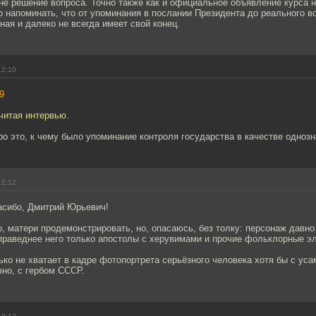
не решение вопроса. Точно также как и официальное объявление курса на 
 напоминать, что от упоминания в послании Президента до реального 
ная и далеко не всегда имеет свой конец.
12:10
9
 читая интервью.
ро это, к чему было упоминание контроля государства в качестве одноз
12:12
пасибо, Дмитрий Юрьевич!
, матери продемонстрировать, но, опасаюсь, без толку: персонаж давно 
праведнее него только апостолы с херувимами и прочие фольклорные эл
ько не хватает в кадре фотопортрета серьёзного человека хотя бы с уса
чно, с гербом СССР.