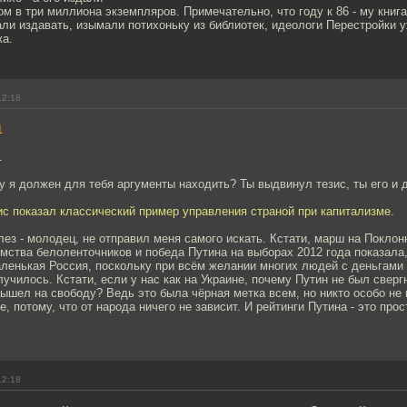
 в три миллиона экземпляров. Примечательно, что году к 86 - му книг
ли издавать, изымали потихоньку из библиотек, идеологи Перестройки у
а.
12:18
1
.
гу я должен для тебя аргументы находить? Ты выдвинул тезис, ты его и 
ис показал классический пример управления страной при капитализме.
ез - молодец, не отправил меня самого искать. Кстати, марш на Поклон
мства белоленточников и победа Путина на выборах 2012 года показала,
аленькая Россия, поскольку при всём желании многих людей с деньгами 
лучилось. Кстати, если у нас как на Украине, почему Путин не был сверг
ышел на свободу? Ведь это была чёрная метка всем, но никто особо не
, потому, что от народа ничего не зависит. И рейтинги Путина - это про
12:18