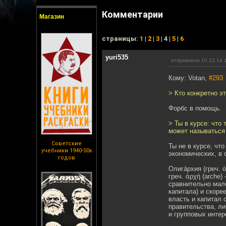
Комментарии
Магазин
cтраницы:
1
|
2
|
3
| 4 |
5
|
6
yuri535
отправлено 10.12.14 
Кому: Votan,
#293
> Кто конкретно э
Форбс в помощь.
> Ты в курсе: что
может называться
Советские
Ты не в курсе, чт
учебники 1940-50х
экономических, в 
годов
Олига́рхия (греч. 
греч. ἀρχή (arche
сравнительно мал
капитала) и скоре
власть и капитал 
правительства, л
и групповых интер