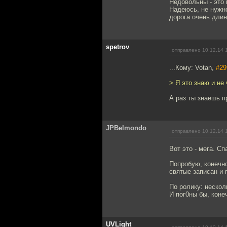
Недовольны - это 
Надеюсь, не нужно
дорога очень длин
spetrov
отправлено 10.12.14 
...Кому: Votan,
#29
> Я это знаю и не
А раз ты знаешь п
JPBelmondo
отправлено 10.12.14 
Вот это - мега. С
Попробую, конечно
святые записан и 
По ролику: нескол
И пог0ны бы, коне
UVLight