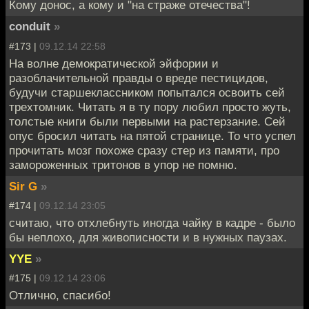
Кому донос, а кому и "на страже отечества"!
conduit
»
#173 |
09.12.14 22:58
На волне демократической эйфории и
разоблачительной правды о вреде пестицидов,
будучи старшеклассником попытался освоить сей
трехтомник. Читать я в ту пору любил просто жуть,
толстые книги были первыми на растерзание. Сей
опус бросил читать на пятой странице. То что успел
прочитать мозг похоже сразу стер из памяти, про
замороженных тритонов в упор не помню.
Sir G
»
#174 |
09.12.14 23:05
считаю, что отхлебнуть иногда чайку в кадре - было
бы неплохо, для живописности и в нужных паузах.
YYE
»
#175 |
09.12.14 23:06
Отлично, спасибо!