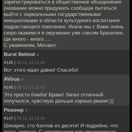
зарегистрироваться в общественное объединение
(название можно придумать сообща)и пытаться
выйти с нормальными государственными
инициативами в области культурного воспитания
подрастающего поколения. Иначе мы с Вами очень
скоро окажемся в окружении уже совсем Бразилии,
где много - много ....
С уважением, Михаил.
Burst Behind
»
#145 |
09.12.14 21:40
Вот этого ждал давно! Спасибо!
AVirus
»
#146 |
09.12.14 21:42
Это просто бомба! Браво! Запал отличный
получился, чувствую дальше хорошо рванет;))
Резонер
»
#147 |
09.12.14 21:42
Шикарно, сто баллов из десяти! И подробно, что
очень хорошо. С нетерпением жду продолжения