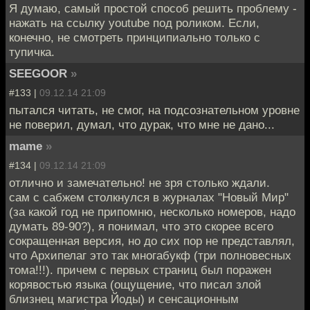
Я думаю, самый простой способ решить проблему -
нажать на ссылку youtube под роликом. Если,
конечно, не смотреть принципиально только с
тупичка.
SEEGOOR
»
#133 |
09.12.14 21:09
пытался читать, не смог, на подсознательном уровне
не поверил, думал, что дурак, что мне не дано...
mame
»
#134 |
09.12.14 21:09
отлично и замечательно! не зря столько ждали.
сам с сабжем столкнулся в журналах "Новый Мир"
(за какой год не припомню, несколько номеров, надо
думать 89-90?), я понимал, что это скорее всего
сокращенная версия, но до сих пор не представлял,
что Архипелаг это так многабукф (три полновесных
тома!!!). причем с первых страниц был поражен
корявостью языка (ощущение, что писал злой
близнец магистра Йоды) и сенсационным