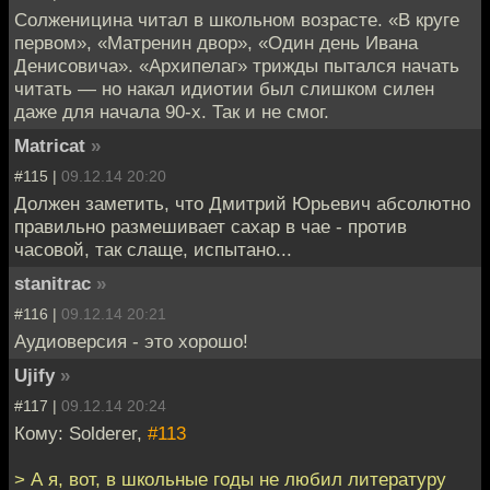
Солженицина читал в школьном возрасте. «В круге
первом», «Матренин двор», «Один день Ивана
Денисовича». «Архипелаг» трижды пытался начать
читать — но накал идиотии был слишком силен
даже для начала 90-х. Так и не смог.
Matricat
»
#115 |
09.12.14 20:20
Должен заметить, что Дмитрий Юрьевич абсолютно
правильно размешивает сахар в чае - против
часовой, так слаще, испытано...
stanitrac
»
#116 |
09.12.14 20:21
Аудиоверсия - это хорошо!
Ujify
»
#117 |
09.12.14 20:24
Кому: Solderer,
#113
> А я, вот, в школьные годы не любил литературу