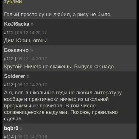
зубами
Голый просто суши любил, а рису не было.
KoJI6acka
»
#111 |
09.12.14 20:17
Дим Юрич, огонь!
Боккаччо
»
#112 |
09.12.14 20:17
Крутой! Ничего не скажешь. Выпуск как надо.
Solderer
»
#113 |
09.12.14 20:17
А я, вот, в школьные годы не любил литературу
вообще и практически ничего из школьной
программы не прочитал. В том числе
солжениценские выдумки. Похоже, правильно
сделал.
bqbr0
»
#114 |
09.12.14 20:18