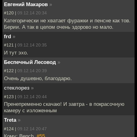
Евгений Макаров
»
#120 |
09.12.14 20:34
Категорически не хватает фуражки и пенсне как тов.
Берии. А так в целом очень здорово но мало.
frd
»
#121 |
09.12.14 20:35
И тут эхо.
Беспечный Лесовод
»
#122 |
09.12.14 20:39
Очень душевно, благодарю.
стеклорез
»
#123 |
09.12.14 20:44
Пренепременно скачаю! И завтра - в покрасочную
камеру с изложенным
Treta
»
#124 |
09.12.14 20:47
Кому: Bench,
#55