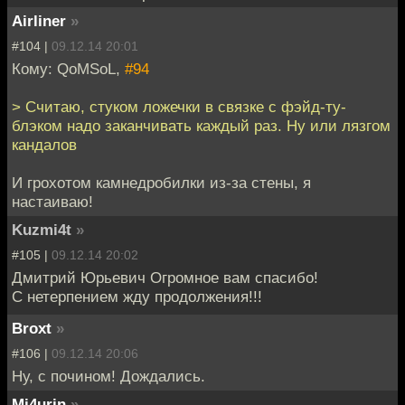
Airliner
»
#104 |
09.12.14 20:01
Кому: QoMSoL,
#94
> Считаю, стуком ложечки в связке с фэйд-ту-
блэком надо заканчивать каждый раз. Ну или лязгом
кандалов
И грохотом камнедробилки из-за стены, я
настаиваю!
Kuzmi4t
»
#105 |
09.12.14 20:02
Дмитрий Юрьевич Огромное вам спасибо!
С нетерпением жду продолжения!!!
Broxt
»
#106 |
09.12.14 20:06
Ну, с почином! Дождались.
Mi4urin
»