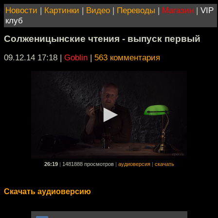
Новости
|
Картинки
|
Видео
|
Переводы
|
Магазин
|
VIP
клуб
Солженицынские чтения - выпуск первый
09.12.14 17:18
|
Goblin
|
563 комментария
26:19
|
1481888 просмотров
|
аудиоверсия
|
скачать
Скачать аудиоверсию