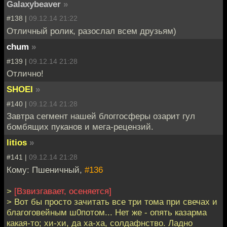
Galaxybeaver
»
#138 |
09.12.14 21:22
Отличный ролик, разослал всем друзьям)
chum
»
#139 |
09.12.14 21:28
Отлично!
SHOEI
»
#140 |
09.12.14 21:28
Завтра сегмент нашей блоггосферы озарит гул
бомбящих пуканов и мега-рецензий.
litios
»
#141 |
09.12.14 21:28
Кому: Пшеничный,
#136
>
[Взвизгавает, осеняется]
> Вот бы просто зачитать все три тома при свечах и
благоговейным ш0потом... Нет же - опять казарма
какая-то; хи-хи, да ха-ха, солдафнство. Ладно