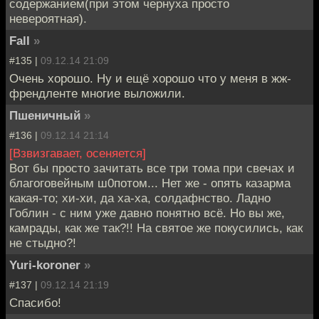
содержанием(при этом чернуха просто
невероятная).
Fall
»
#135 |
09.12.14 21:09
Очень хорошо. Ну и ещё хорошо что у меня в жж-
френдленте многие выложили.
Пшеничный
»
#136 |
09.12.14 21:14
[Взвизгавает, осеняется]
Вот бы просто зачитать все три тома при свечах и
благоговейным ш0потом... Нет же - опять казарма
какая-то; хи-хи, да ха-ха, солдафнство. Ладно
Гоблин - с ним уже давно понятно всё. Но вы же,
камрады, как же так?!! На святое же покусились, как
не стыдно?!
Yuri-koroner
»
#137 |
09.12.14 21:19
Спасибо!