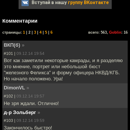
Вступай в нашу
группу ВКонтакте
Комментарии
cтраницы:
1
| 2 |
3
|
4
|
5
|
6
всего: 563,
Goblin
: 16
ВКП(б)
»
#101 |
09.12.14 19:54
Вот как заметили некоторые камрады, и я разделяю
это мнение, портрет или небольшой бюст
"железного Феликса" и форму офицера НКВД/КГБ.
Но начало положено. Ура!
DimonVL
»
#102 |
09.12.14 19:57
Не зря ждали. Отлично!
д-р Зольберг
»
#103 |
09.12.14 19:59
Закончилось быстро!