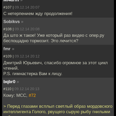
#107 |
09.12.14 20:07
С нетерпением жду продолжения!
Sobikvs
»
#108 |
09.12.14 20:08
Да што ж такое! Уже который раз видео с опер.ру
беспощадно тормозит. Это лечится?
fmr
»
#109 |
09.12.14 20:12
Дмитрий Юрьевич, спасибо огромное за этот цикл
чтений.
P.S. гимнастерка Вам к лицу.
bqbr0
»
#110 |
09.12.14 20:13
Кому: MCC,
#72
> Перед глазами всплыл светлый образ мордовского
интеллигента Голого, рвущего сырую рыбу гнилыми