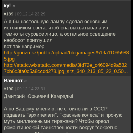
ку!
»
#189 |
09.12.14 23:29
А я бы настольную лампу сделал основным
источником света, чтоб она выхватывала из
темноты суровое лицо, а остальное освещение
наоборот приглушил
вот так например
http://gonzo.kz/public/upload/blog/images/519a11065988
5.jpg
http://static.wixstatic.com/media/3fd72e_c46094d9a532
7bb6c3fa0c5a8ccdd278.jpg_srz_340_213_85_22_0.50...
Ваншот
»
#190 |
09.12.14 23:31
Дмитрий Юрьевич! Камрады!
А по Вашему мнению, не стоило ли в СССР
издавать "архипелаги", "красные колеса" и прочую
муть миллионными тиражами? Чтобы ореол
романтической таинственности вокруг "секретно