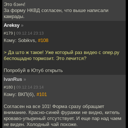
Это бэнч!
За форму НКВД согласен, что выше написали
камрады.
Areksy
»
#179 |
09.12.14 23:13
Кому: Sobikvs,
#108
> Да што ж такое! Уже который раз видео с опер.ру
беспощадно тормозит. Это лечится?
Попробуй в Ютуб открыть
IvanRus
»
#180 |
09.12.14 23:14
Кому: ВКП(б),
#101
Согласен на все 101! Форма сразу обращает
внимание. Красно-синей фуражки не видно, китель
кроваво-упыриный отсутствует. И еще пар над чаем
не виден. Холодный чай похоже.