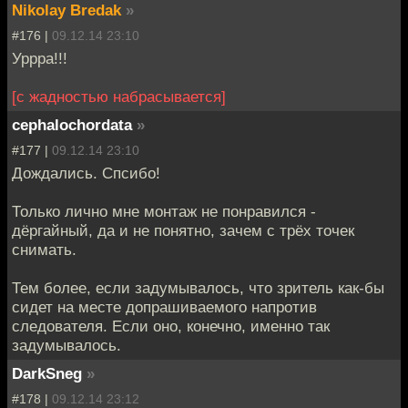
Nikolay Bredak
»
#176 |
09.12.14 23:10
Уррра!!!
[с жадностью набрасывается]
cephalochordata
»
#177 |
09.12.14 23:10
Дождались. Спсибо!
Только лично мне монтаж не понравился -
дёргайный, да и не понятно, зачем с трёх точек
снимать.
Тем более, если задумывалось, что зритель как-бы
сидет на месте допрашиваемого напротив
следователя. Если оно, конечно, именно так
задумывалось.
DarkSneg
»
#178 |
09.12.14 23:12