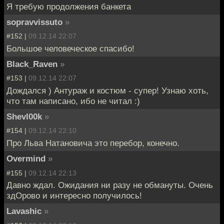
Я требую продолжения банкета
sopravvissuto
»
#152 |
09.12.14 22:07
Большое человеческое спасибо!
Black_Raven
»
#153 |
09.12.14 22:07
Дождался ) Антураж и костюм - супер! Узнаю хоть,
что там написано, ибо не читал :)
Shevl00k
»
#154 |
09.12.14 22:10
Про Льва Натановича это перебор, конечно.
Overmind
»
#155 |
09.12.14 22:13
Давно ждал. Ожидания ни разу не обмануты. Очень
здОрово и интересно получилось!
Lavashic
»