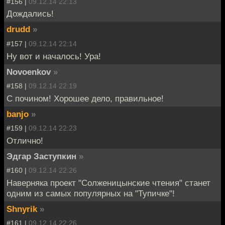
#156 |
09.12.14 22:13
Дождались!
drudd
»
#157 |
09.12.14 22:14
Ну вот и началось! Ура!
Novoenkov
»
#158 |
09.12.14 22:19
С почином! Хорошее дело, правильное!
banjo
»
#159 |
09.12.14 22:23
Отлично!
Эдгар Заступкин
»
#160 |
09.12.14 22:26
Наверняка проект "Солженицынские чтения" станет
одним из самых популярных на "Тупичке"!
Shnyrik
»
#161 |
09.12.14 22:26