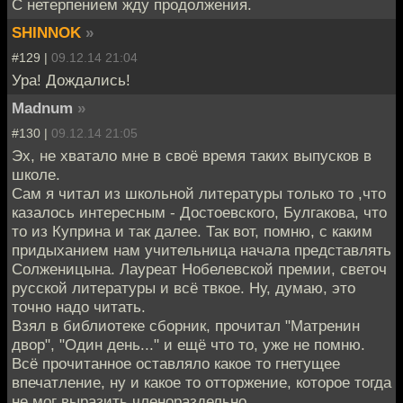
С нетерпением жду продолжения.
SHINNOK
»
#129 |
09.12.14 21:04
Ура! Дождались!
Madnum
»
#130 |
09.12.14 21:05
Эх, не хватало мне в своё время таких выпусков в
школе.
Сам я читал из школьной литературы только то ,что
казалось интересным - Достоевского, Булгакова, что
то из Куприна и так далее. Так вот, помню, с каким
придыханием нам учительница начала представлять
Солженицына. Лауреат Нобелевской премии, светоч
русской литературы и всё твкое. Ну, думаю, это
точно надо читать.
Взял в библиотеке сборник, прочитал "Матренин
двор", "Один день..." и ещё что то, уже не помню.
Всё прочитанное оставляло какое то гнетущее
впечатление, ну и какое то отторжение, которое тогда
не мог выразить членораздельно.