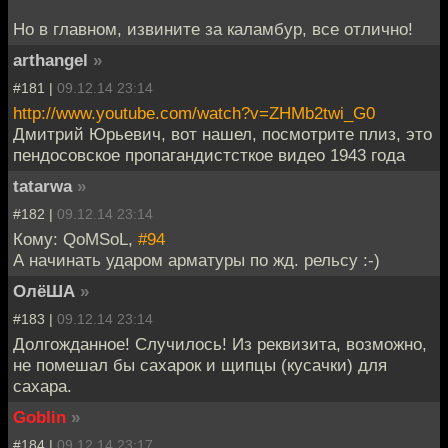
Но в главном, извините за каламбур, все отлично!
arthangel
»
#181 |
09.12.14 23:14
http://www.youtube.com/watch?v=ZHMb2twi_G0
Дмитрий Юрьевич, вот нашел, посмотрите плиз, это
пендосовское пропагандистсткое видео 1943 года
tatarwa
»
#182 |
09.12.14 23:14
Кому: QoMSoL,
#94
А начинать ударом арматуры по жд. рельсу :-)
ОлёША
»
#183 |
09.12.14 23:14
Долгожданное! Случилось! Из реквизита, возможно,
не помешал бы сахарок и щипцы (кусачки) для
сахара.
Goblin
»
#184 |
09.12.14 23:17