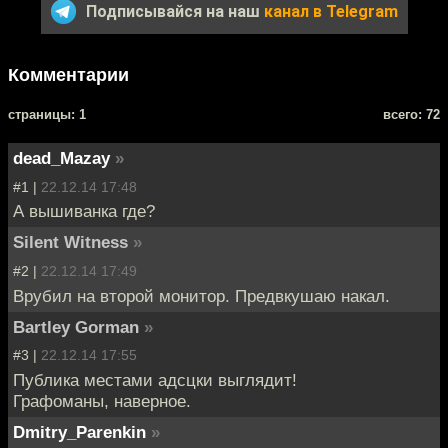
Подписывайся на наш
канал в Telegram
Комментарии
cтраницы: 1
всего: 72
dead_Mazay
»
#1 |
22.12.14 17:48
А вышиванка где?
Silent Witness
»
#2 |
22.12.14 17:49
Врубил на второй монитор. Предвкушаю накал.
Bartley Gorman
»
#3 |
22.12.14 17:55
Публика местами адсцки выглядит!
Графоманы, наверное.
Dmitry_Parenkin
»