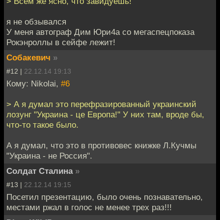
> Всем же ясно, что завидуешь!
я не обзывался
У меня автограф Дим Юри4а со мегаспецпоказа
Рокэнроллы в сейфе лежит!
Собакевич
»
#12 |
22.12.14 19:13
Кому: Nikolai,
#6
> А я думал это перефразированный украинский
лозунг "Украина - це Европа!" У них там, вроде бы,
что-то такое было.
А я думал, что это в противовес книжке Л.Кучмы
"Украина - не Россия".
Солдат Сталина
»
#13 |
22.12.14 19:15
Посетил презентацию, было очень познавательно,
местами ржал в голос не менее трех раз!!!