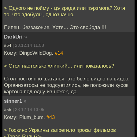
> Одного не пойму - цэ зрада или пэрэмога? Хотя
то, что здобулы, однозначно.
Пипец, беззаконие. Хотя... Это свобода !!!
DarkUri
»
#54 |
23.12.14 11:58
Кому: DingoWildDog,
#14
> Стол настолько хлипкий... или показалось?
Стол постоянно шатался, это было видно на видео.
Организаторы не подсуетились, не положили кусок
картона под одну из ножек, да.
sinner1
»
#55 |
23.12.14 13:05
Кому: Plum_bum,
#43
> Госкино Украины запретило прокат фильмов
«Тарас Бульба»