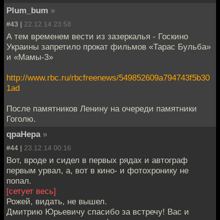
Plum_bum
»
#43 |
22.12.14 23:58
А тем временем вести из зазеркалья - Госкино
Украины запретило прокат фильмов «Тарас Бульба»
и «Мамы-3»
http://www.rbc.ru/rbcfreenews/549852609a794743f5b30
1ad
После памятников Ленину на очереди памятники
Гоголю.
qpaHepa
»
#44 |
23.12.14 00:16
Вот, вроде и сидел в первых рядах и автограф
первым урвал, а, вот в кино- и фотохронику не
попал.
[сетует весь]
Рожей, видать, не вышел.
Дмитрию Юрьевичу спасибо за встречу! Вас и