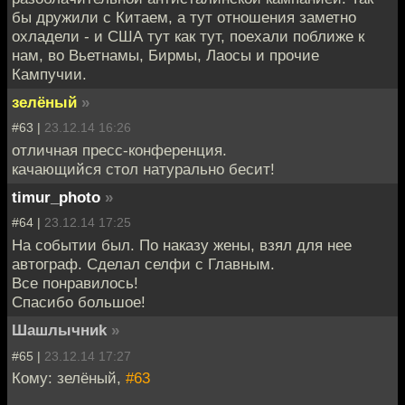
бы дружили с Китаем, а тут отношения заметно
охладели - и США тут как тут, поехали поближе к
нам, во Вьетнамы, Бирмы, Лаосы и прочие
Кампучии.
зелёный
»
#63 |
23.12.14 16:26
отличная пресс-конференция.
качающийся стол натурально бесит!
timur_photo
»
#64 |
23.12.14 17:25
На событии был. По наказу жены, взял для нее
автограф. Сделал селфи с Главным.
Все понравилось!
Спасибо большое!
Шашлычниk
»
#65 |
23.12.14 17:27
Кому: зелёный,
#63