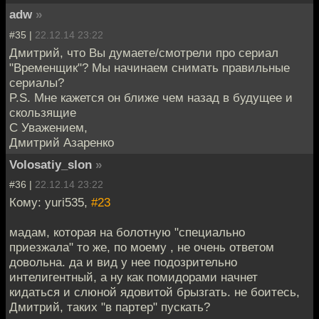
adw
»
#35 |
22.12.14 23:22
Дмитрий, что Вы думаете/смотрели про сериал
"Временщик"? Мы начинаем снимать правильные
сериалы?
P.S. Мне кажется он ближе чем назад в будущее и
скользящие
С Уважением,
Дмитрий Азаренко
Volosatiy_slon
»
#36 |
22.12.14 23:22
Кому: yuri535,
#23
мадам, которая на болотную "специально
приезжала" то же, по моему , не очень ответом
довольна. да и вид у нее подозрительно
интелигентный, а ну как помидорами начнет
кидаться и слюной ядовитой брызгать. не боитесь,
Дмитрий, таких "в партер" пускать?