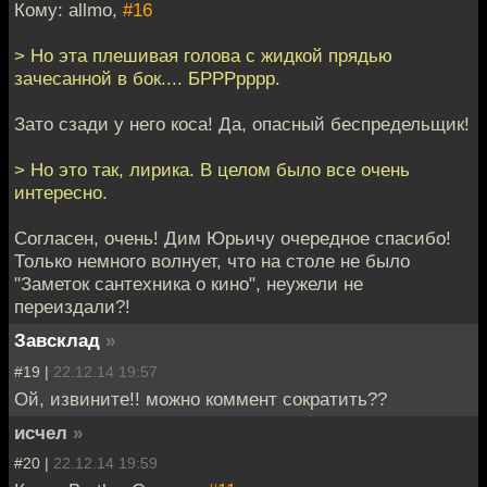
Кому: allmo,
#16
> Но эта плешивая голова с жидкой прядью
зачесанной в бок.... БРРРрррр.
Зато сзади у него коса! Да, опасный беспредельщик!
> Но это так, лирика. В целом было все очень
интересно.
Согласен, очень! Дим Юрьичу очередное спасибо!
Только немного волнует, что на столе не было
"Заметок сантехника о кино", неужели не
переиздали?!
Завсклад
»
#19 |
22.12.14 19:57
Ой, извините!! можно коммент сократить??
исчел
»
#20 |
22.12.14 19:59