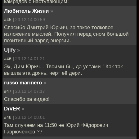
камрадов с наступающим!
Любитель Жизни
»
#45 |
23.12.14 00:59
Спасибо Дмитрий Юрьич, за такое толковое
изложение мыслей. Получил перед сном большой
позитивный заряд энергии.
Ujify
»
#46 |
23.12.14 01:21
Эх, Дим Юрич... Твоими бы, да устами ! Как так
вышла эта дрянь, чёрт её дери.
russo marinero
»
#47 |
23.12.14 07:17
Спасибо за видео!
DiVER
»
#48 |
23.12.14 08:01
Там случаем на 11:50 не Юрий Фёдорович
Гаврюченков ??