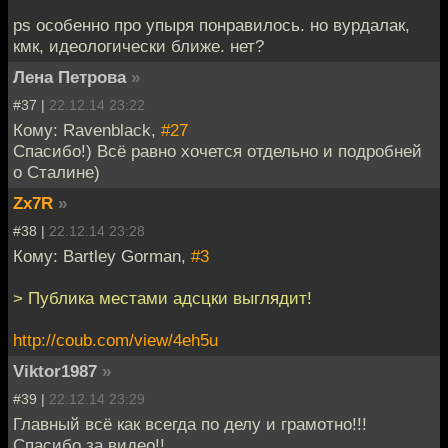
ps особенно про упыря понравилось. но вурдалак,
кмк, идеологически ближе. нет?
Лена Петрова
»
#37 |
22.12.14 23:22
Кому: Ravenblack,
#27
Спасибо!) Всё равно хочется отдельно и подробней
о Сталине)
Zx7R
»
#38 |
22.12.14 23:28
Кому: Bartley Gorman,
#3
> Публика местами адсцки выглядит!
http://coub.com/view/4eh5u
Viktor1987
»
#39 |
22.12.14 23:29
Главный всё как всегда по делу и грамотно!!!
Спасибо за видео!!