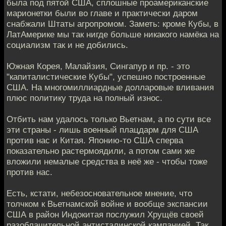
была под пятой США, сплошные проамериканские
марионетки были во главе и практически даром
снабжали Штаты агропромом. Заметь: кроме Кубы, в
ЛатАмерике мы так нигде больше никакого намёка на
социализм так и не добились.
Южная Корея, Малайзия, Сингапур и пр. - это
"капиталистические Кубы", успешно построенные
США. На многомиллиардные долларовые вливания
плюс политику труда на полный износ.
Отбить нам удалось только Вьетнам, а по сути все
эти страны - лишь военный плацдарм для США
против нас и Китая. Японию-то США сперва
показательно растермоядили, а потом сами же
вложили немалые средства в неё же - чтобы тоже
против нас.
Есть, кстати, небезосновательное мнение, что
толчком к Вьетнамской войне и вообще экспансии
США в район Индокитая послужил Хрущёв своей
разоблачительной антисталинской кампанией. Так