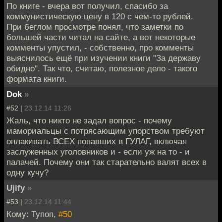
По книге - вчера вот получил, спасибо за
коммунистическую цену в 120 с чем-то рублей.
При беглом просмотре понял, что заметки по
большей части читал на сайте, а вот некоторые
комменты упустил, - собственно, про комменты
выяснилось ещё при изучении книги "За державу
обидно". Так что, считаю, полезное дело - такого
формата книги.
Dok
»
#52 |
23.12.14 11:26
Жаль, что никто не задал вопрос - почему
мамориальцы с потрясающим упорством требуют
оплакивать ВСЕХ попавших в ГУЛАГ, включая
заслуженных уголовников и - если уж на то - и
палачей. Почему они так старательно валят всех в
одну кучу?
Ujify
»
#53 |
23.12.14 11:44
Кому: Тупоп,
#50