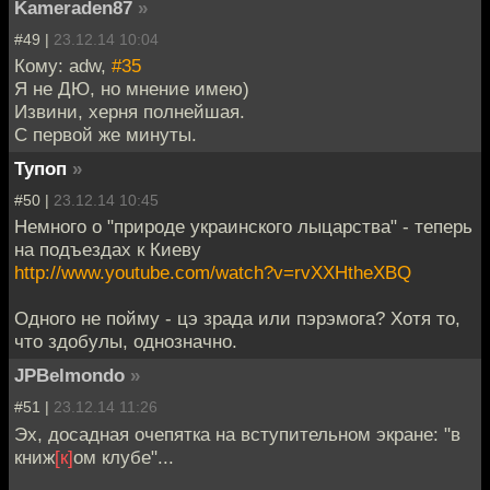
Kameraden87
»
#49 |
23.12.14 10:04
Кому: adw,
#35
Я не ДЮ, но мнение имею)
Извини, херня полнейшая.
С первой же минуты.
Тупоп
»
#50 |
23.12.14 10:45
Немного о "природе украинского лыцарства" - теперь
на подъездах к Киеву
http://www.youtube.com/watch?v=rvXXHtheXBQ
Одного не пойму - цэ зрада или пэрэмога? Хотя то,
что здобулы, однозначно.
JPBelmondo
»
#51 |
23.12.14 11:26
Эх, досадная очепятка на вступительном экране: "в
книж
[к]
ом клубе"...