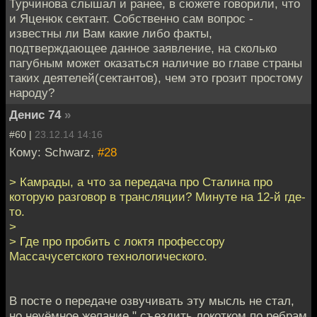
Турчинова слышал и ранее, в сюжете говорили, что
и Яценюк сектант. Собственно сам вопрос -
известны ли Вам какие либо факты,
подтверждающее данное заявление, на сколько
пагубным может оказаться наличие во главе страны
таких деятелей(сектантов), чем это грозит простому
народу?
Денис 74
»
#60 |
23.12.14 14:16
Кому: Schwarz,
#28
> Камрады, а что за передача про Сталина про
которую разговор в трансляции? Минуте на 12-й где-
то.
>
> Где про пробить с локтя профессору
Массачусетского технологического.
В посте о передаче озвучивать эту мысль не стал,
но неуёмное желание " съездить локотком по ребрам