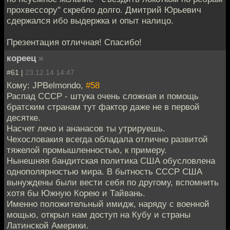
прохвессору" скребло долго. Дмитрий Юрьевич
сдержался ибо выдержка и опыт налицо.
Презентация отличная! Спасибо!
кореец
»
#61 |
23.12.14 14:47
Кому: JPBelmondo,
#58
Распад СССР - штука очень сложная и помощь
братским странам тут фактор даже не в первой
десятке.
Насчет лечо и ананасов ты утрируешь.
Чехословакия всегда обладала отлично развитой
тяжелой промышленностью, к примеру.
Нынешняя бандитская политика США обусловлена
однополярностью мира. В бытность СССР США
вынуждены были вести себя по другому, вспомнить
хотя бы Южную Корею и Тайвань.
Именно положительный имидж, наряду с военной
мощью, открыл нам доступ на Кубу и страны
Латинской Америки.