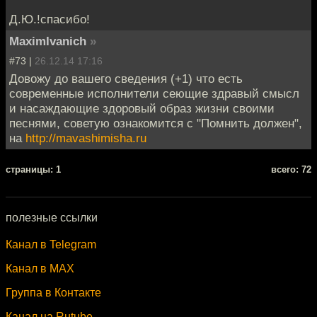
Д.Ю.!спасибо!
MaximIvanich
»
#73 |
26.12.14 17:16
Довожу до вашего сведения (+1) что есть
современные исполнители сеющие здравый смысл
и насаждающие здоровый образ жизни своими
песнями, советую ознакомится с "Помнить должен",
на
http://mavashimisha.ru
cтраницы: 1
всего: 72
полезные ссылки
Канал в Telegram
Канал в MAX
Группа в Контакте
Канал на Rutube