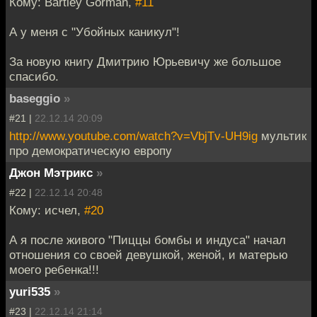
Кому: Bartley Gorman,
#11
А у меня с "Убойных каникул"!
За новую книгу Дмитрию Юрьевичу же большое
спасибо.
baseggio
»
#21 |
22.12.14 20:09
http://www.youtube.com/watch?v=VbjTv-UH9ig
мультик
про демократическую европу
Джон Мэтрикс
»
#22 |
22.12.14 20:48
Кому: исчел,
#20
А я после живого "Пиццы бомбы и индуса" начал
отношения со своей девушкой, женой, и матерью
моего ребенка!!!
yuri535
»
#23 |
22.12.14 21:14