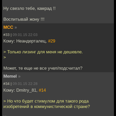
Ну свезло тебе, камрад !!
Воспитывай жону !!!
MCC
»
#33 |
09.01.15 22:03
Кому: Неандерталец,
#29
> Только лизинг для меня не дешевле.
>
Может, те еще не все учел/подсчитал?
Memel
»
#34 |
09.01.15 22:28
Кому: Dmitry_81,
#14
> Но что будет стимулом для такого рода
изобретений в коммунистической стране?