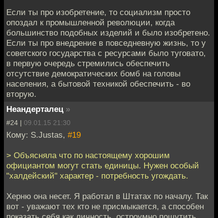
Если ты про изобретение, то социализм просто
опоздал к промышленной революции, когда
большинство подобных изделий и было изобретено.
Если ты про внедрение в повседневную жизнь, то у
советского государства с ресурсами было туговато,
в первую очередь стремились обеспечить
отсутствие демократических бомб на головы
населения, а бытовой техникой обеспечить - во
вторую.
Неандерталец
»
#24 |
09.01.15 21:30
Кому: S.Justas,
#19
> Объясняла что по настоящему хорошим
официантом могут стать единицы. Нужен особый
"халдейский" характер - потребность угождать.
Херню она несет. Я работал в Штатах по началу. Так
вот - уважают тех кто не присмыкается, а способен
показать себя как личность, остроумно пошутить,