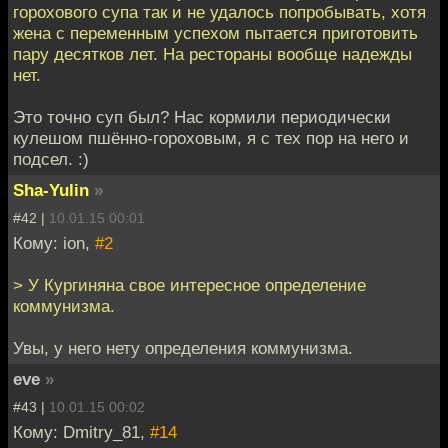
горохового супа так и не удалось попробывать, хотя
жена с переменным успехом пытается приготовить
пару десятков лет. На рестораны вообще надежды
нет.
Это точно суп был? Нас кормили периодически
кулешом пшённо-гороховым, я с тех пор на него и
подсел. :)
Sha-Yulin
»
#42 |
10.01.15 00:01
Кому: ion,
#2
> У Кургиняна свое интересное определение
коммунизма.
Увы, у него нету определения коммунизма.
eve
»
#43 |
10.01.15 00:02
Кому: Dmitry_81,
#14