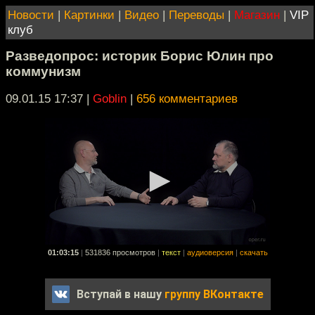
Новости
|
Картинки
|
Видео
|
Переводы
|
Магазин
|
VIP
клуб
Разведопрос: историк Борис Юлин про
коммунизм
09.01.15 17:37
|
Goblin
|
656 комментариев
01:03:15
|
531836 просмотров
|
текст
|
аудиоверсия
|
скачать
Вступай в нашу
группу ВКонтакте