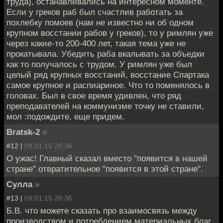
труда), останавливались на интересном моменте.
Если у греков раб был счастлив работать за
похлебку помоев (нам не известно ни об одном
крупном восстании рабов у греков), то у римлян уже
через какие-то 200-400 лет, такая тема уже не
прокатывала. Убедить раба вкалывать за объедки
как то получалось с трудом. У римлян уже был
целый ряд крупных восстаний, восстание Спартака
самое крупное и распиариное. Что то поменялось в
головах. Был в свое время удивлен, что ряд
преподавателей на коммунизме точку не ставили,
мол :подождите, еще придем.
Bratsk-2
»
#12 |
09.01.15 20:36
О ужас! Главный сказал вместо "появится в нашей
стране" отвратительное "появится в этой стране".
Сулла
»
#13 |
09.01.15 20:36
Б.В. что можете сказать про взаимосвязь между
производством и потреблением материальных благ