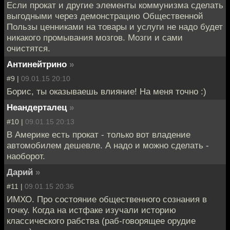
Если прокат и другие элементы коммунизма сделать
выгодными через демонстрацию Общественной
Пользы ценниками на товары и услуги не надо будет
никакого промывания мозгов. Мозги и сами
очистятся.
Антинейтрино
»
#9 |
09.01.15 20:10
Борис, ты оказываешь влияние! На меня точно :)
Неандерталец
»
#10 |
09.01.15 20:13
В Америке есть прокат - только вот владение
автомобилем дешевле. А надо и можно сделать -
наоборот.
Дарий
»
#11 |
09.01.15 20:36
ИМХО. Про состояние общественного сознания в
точку. Когда на истфаке изучали историю
классического рабства (раб-говорящее орудие