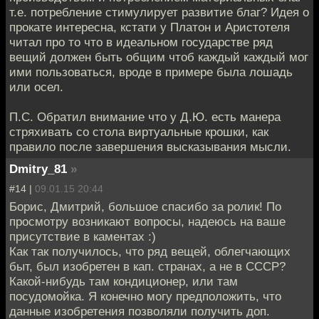
т.е. потребление стимулирует развитие благ? Идея о
прокате интересна, кстати у Платон и Аристотеля
читал про то что в идеальном государстве ряд
вещий должен быть общим чтоб каждый каждый мог
ими пользоваться, вроде в примере была лошадь
или осел.
П.С. Обратил внимание что у Д.Ю. есть манера
стряхивать со стола виртуальные крошки, как
правило после завершения высказывания мысли.
Dmitry_81
»
#14 |
09.01.15 20:44
Борис, Дмитрий, большое спасибо за ролик! По
просмотру возникают вопросы, надеюсь на ваше
присутствие в каментах :)
Как так получилось, что ряд вещей, облегчающих
быт, был изобретен в кап. странах, а не в СССР?
Какой-нибудь там кондиционер, или там
посудомойка. Я конечно могу предположить, что
данные изобретения позволяли получить доп.