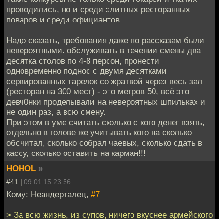
проводились, но и среди элитных ресторанных
поваров и среди официантов.
Надо сказать, требования даже по рассказам были
невероятными. обслуживать в течении смены два
десятка столов по 4-8 персон, пронести
одновременно поднос с двумя десятками
сервированных тарелок со жратвой через весь зал
(ресторан на 300 мест) - это метров 50, всё это
девч0нки проделывали на невероятных шпильках и
не один раз, а всю смену.
При этом в уме считать сколько с кого денег взять,
отдельно в голове же учитывать кого на сколько
обсчитал, сколько собрал чаевых, сколько сдать в
кассу, сколько оставить на карман!!!
HOHOL
»
#41 |
09.01.15 23:56
Кому: Неандерталец,
#7
> За всю жизнь, из супов, ничего вкуснее армейского