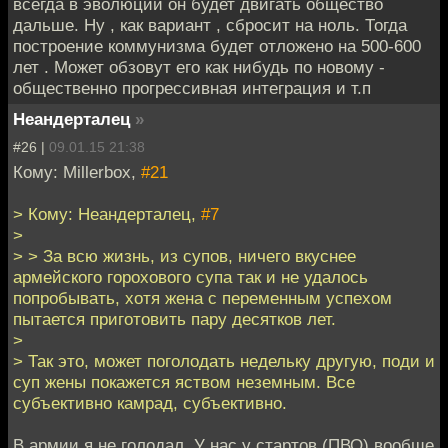
всегда в эволюции он будет двигать общество
дальше. Ну , как вариант , сбросит на ноль. Тогда
построение коммунизма будет отложено на 500-600
лет . Может обзовут его как нибудь по новому -
общественно прогрессивная интеграция и т.п
Неандерталец
»
#26 |
09.01.15 21:38
Кому: Millerbox,
#21
> Кому: Неандерталец,
#7
>
> > За всю жизнь, из супов, ничего вкуснее
армейского горохового супа так и не удалось
попробывать, хотя жена с переменным успехом
пытается приготовить пару десятков лет.
>
> Так это, может поголодать недельку другую, поди и
суп жены покажется яством неземным. Все
субъективно камрад, субъективно.
В армии я не голодал. У нас у стартов (ПВО) вообще