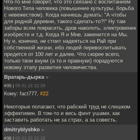
Что-то мне говорит, что это связано с воспитанием
Нового Типа человека (повышение культуры, борьба
с невежеством). Когда начнешь думать: "А чтобы
для родной деревни, такого сделать-то?!" Ну там
заборы всем покрасить, дров наколоть, электровеник
изобрести и т.д. Когда Я и Мне, заменится на Мы.
Ну и, конечно, не стоит надеяться на Рай при
собственной жизни, ибо людей перевоспитывать
придется от 100 лет и далее. Что скорее всего,
только твои внуки (а то и правнуки) порадуются
новому этапу развития человечества.
Вратарь-дырка
»
#35 |
09.01.15 22:28
Кому: fact777,
#22
Некоторые полагают, что рабский труд не слишком
эффективен. В том-то и весь финт ушами, как
заставить работать не за страх, а за совесть.
dmitryblyshko
»
#36 |
09.01.15 22:28