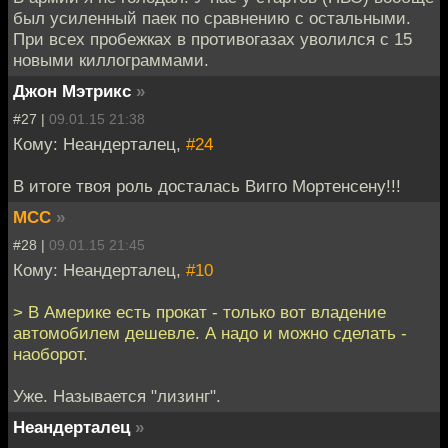
был усиленный паек по сравнению с остальными.
При всех пробежках в противогазах уволился с 15
новыми киллограммами.
Джон Мэтрикс
»
#27 |
09.01.15 21:38
Кому: Неандерталец,
#24
В итоге твоя роль досталась Вигго Мортенсену!!!
MCC
»
#28 |
09.01.15 21:45
Кому: Неандерталец,
#10
> В Америке есть прокат - только вот владение
автомобилем дешевле. А надо и можно сделать -
наоборот.
Уже. Называется "лизинг".
Неандерталец
»