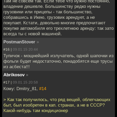
Там не совсем так. Если тебе что нужно постоянно,
владение дешевле. Большинству редко нужны
грузовики или прицепы - так большинство,
собравшись в Икею, грузовик арендует, а не
покупает. Кстати, довольно многие предпочитают
покупке автомобиля его трехлетнюю аренду: так зато
всегда ты с новой машиной.
PostmanStover
»
#16 |
09.01.15 20:44
Тупичок - мощнейший излучатель, одной шапочки из
фольги будет недостаточно, понадобятся еще трусы
из асбеста!!!
Abrikosov
»
#17 |
09.01.15 20:58
Кому: Dmitry_81,
#14
> Как так получилось, что ряд вещей, облегчающих
быт, был изобретен в кап. странах, а не в СССР?
Какой-нибудь там кондиционер