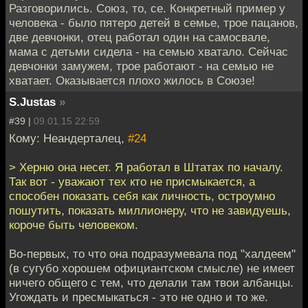
Разговорились. Союз, то, се. Конкретный пример у
человека - было пятеро детей в семье, трое пацанов,
две девчонки, отец работал один на самосвале,
мама с детьми сидела - на семью хватало. Сейчас
девчонки замужем, трое работают - на семью не
хватает. Оказывается плохо жилось в Союзе!
S.Justas
»
#39 |
09.01.15 22:59
Кому: Неандерталец,
#24
> Херню она несет. Я работал в Штатах по началу.
Так вот - уважают тех кто не присмыкается, а
способен показать себя как личность, остроумно
пошутить, показать миллионеру, что не завидуешь,
короче быть человеком.
Во-первых, то что она подразумевала под "халдеем"
(в сугубо хорошем официантском смысле) не имеет
ничего общего с тем, что делали там твои албанцы.
Угождать и пресмыкаться - это не одно и то же.