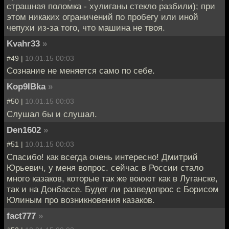
страшная поломка - хулиганы стекло разбили); при
этом никаких ограничений по пробегу или иной
чепухи из-за того, что машина не твоя.
Kvahr33
»
#49 |
10.01.15 00:03
Сознание не меняется само по себе.
Kop9IBka
»
#50 |
10.01.15 00:03
Слушал бы и слушал.
Den1602
»
#51 |
10.01.15 00:03
Спасибо! как всегда очень интересно! Дмитрий
Юрьевич, у меня вопрос. сейчас в России стало
много казаков, которые так же воюют как в Луганске,
так и на Донбассе. Будет ли разведопрос с Борисом
Юлиным про возникновения казаков.
fact777
»