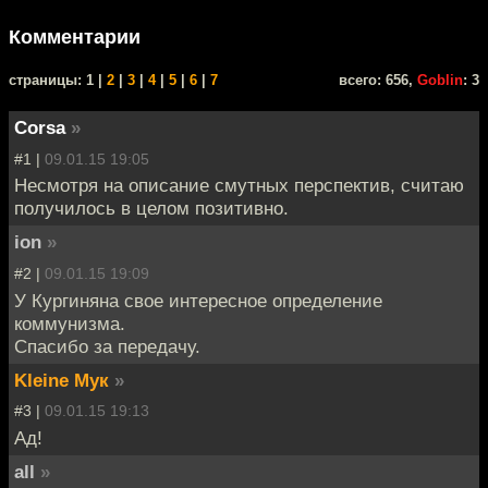
Комментарии
cтраницы: 1 |
2
|
3
|
4
|
5
|
6
|
7
всего: 656,
Goblin
: 3
Corsa
»
#1 |
09.01.15 19:05
Несмотря на описание смутных перспектив, считаю
получилось в целом позитивно.
ion
»
#2 |
09.01.15 19:09
У Кургиняна свое интересное определение
коммунизма.
Спасибо за передачу.
Kleine Мук
»
#3 |
09.01.15 19:13
Ад!
all
»