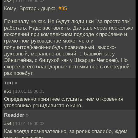
#52 |
10.01.15 00:03
Кому: Вратарь-дырка,
#35
По началу не как. Не будут людишки "за просто так"
работать. Надо заставлять. Дальше через несколько
поколений при комплексном подходе к проблеме и
грамотном руководстве может чего и
получится(какой-нибудь правильный, высоко-
духовный, морально-высокий, с башкой как у
Эйнштейна, с бицухой как у Шварца- Человек). Но
скорее всего благодарные потомки все в очередной
раз проебут.
тол
»
#53 |
10.01.15 00:03
Определенно приятнее слушать, чем откровения
уголовника-рецидивиста о кино.
Readder
»
#54 |
10.01.15 00:03
Как всегда познавательно, за ролик спасибо, ждем
новых выпусков.