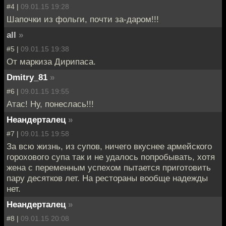
#4 |
09.01.15 19:28
Шапочки из фольги, почти за-даром!!!
all
»
#5 |
09.01.15 19:38
От маркиза Дирипаса.
Dmitry_81
»
#6 |
09.01.15 19:55
Атас! Ну, понеслась!!!
Неандерталец
»
#7 |
09.01.15 19:58
За всю жизнь, из супов, ничего вкуснее армейского
горохового супа так и не удалось попробывать, хотя
жена с переменным успехом пытается приготовить
пару десятков лет. На рестораны вообще надежды
нет.
Неандерталец
»
#8 |
09.01.15 20:08