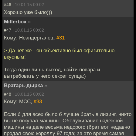
#46 |
10.01.15 00:02
Хорошо уже было)))
Millerbox
»
#47 |
10.01.15 00:02
Кому: Неандерталец,
#31
> Да нет же - он объективно был офигительно
вкусным!
Тогда один лишь выход, найти повара и
вытребовать у него секрет супца:)
Вратарь-дырка
»
#48 |
10.01.15 00:02
Кому: MCC,
#33
Если б для всех было б лучше брать в лизинг, никто
бы не покупал машины. Обслуживание надежной
машины на деле весьма недорого (брат вот недавно
продал свою короллу 97 года; за это время самая