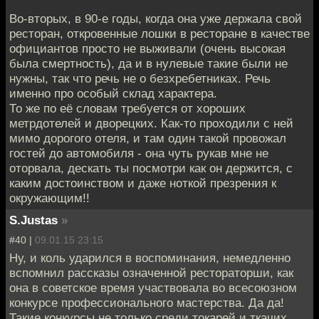
Во-вторых, в 90-е годы, когда она уже держала свой
ресторан, откровенные лошки в ресторане в качестве
официантов просто не выживали (очень высокая
была смертность), да и в нулевые такие были не
нужны, так что речь не о безхребетниках. Речь
именно про особый склад характера.
То же по её словам требуется от хороших
метрдотелей и дворецких. Как-то проходили с ней
мимо дорогого отеля, и там один такой провожал
гостей до автомобиля - она чуть рукав мне не
оторвала, дескать ты посмотри как он держится, с
каким достоинством и даже ноткой презрения к
окружающим!!
S.Justas
»
#40 |
09.01.15 23:15
Ну, и коль ударился в воспоминания, немедленно
вспомнил рассказы означенной рестораторши, как
она в советское время участвовала во всесоюзном
конкурсе профессионального мастерства. Да да!
Такие конкурсы не только среди токарей и ткачих