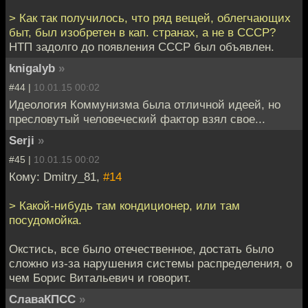
> Как так получилось, что ряд вещей, облегчающих
быт, был изобретен в кап. странах, а не в СССР?
НТП задолго до появления СССР был объявлен.
knigalyb
»
#44 |
10.01.15 00:02
Идеология Коммунизма была отличной идеей, но
пресловутый человеческий фактор взял свое...
Serji
»
#45 |
10.01.15 00:02
Кому: Dmitry_81,
#14
> Какой-нибудь там кондиционер, или там
посудомойка.
Окстись, все было отечественное, достать было
сложно из-за нарушения системы распределения, о
чем Борис Витальевич и говорит.
СлаваКПСС
»