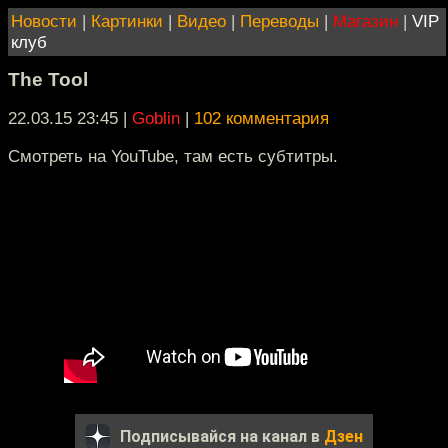
Новости
|
Картинки
|
Видео
|
Переводы
|
Магазин
|
VIP
клуб
The Tool
22.03.15 23:45
|
Goblin
|
102 комментария
Смотреть на YouTube, там есть субтитры.
Подписывайся на канал в
Дзен