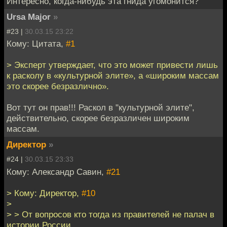
Интересно, когда-нибудь эта гнида угомонится?
Ursa Major
»
#23 |
30.03.15 23:22
Кому: Цитата,
#1
> Эксперт утверждает, что это может привести лишь
к расколу в «культурной элите», а «широким массам
это скорее безразлично».
Вот тут он прав!!! Раскол в "культурной элите",
действительно, скорее безразличен широким
массам.
Директор
»
#24 |
30.03.15 23:33
Кому: Александр Савин,
#21
> Кому: Директор,
#10
>
> > От вопросов кто тогда из правителей не палач в
истории России,