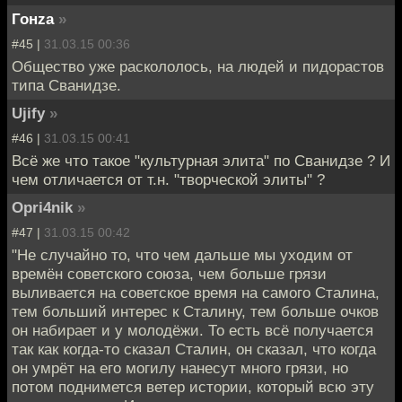
Гонzа
»
#45 |
31.03.15 00:36
Общество уже раскололось, на людей и пидорастов
типа Сванидзе.
Ujify
»
#46 |
31.03.15 00:41
Всё же что такое "культурная элита" по Сванидзе ? И
чем отличается от т.н. "творческой элиты" ?
Opri4nik
»
#47 |
31.03.15 00:42
"Не случайно то, что чем дальше мы уходим от
времён советского союза, чем больше грязи
выливается на советское время на самого Сталина,
тем больший интерес к Сталину, тем больше очков
он набирает и у молодёжи. То есть всё получается
так как когда-то сказал Сталин, он сказал, что когда
он умрёт на его могилу нанесут много грязи, но
потом поднимется ветер истории, который всю эту