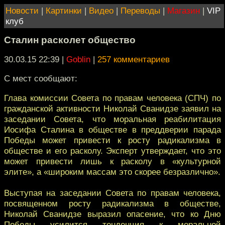
Новости
|
Картинки
|
Видео
|
Переводы
|
Магазин
|
VIP
клуб
Сталин расколет общество
30.03.15 22:39
|
Goblin
|
257 комментариев
С мест сообщают:
Глава комиссии Совета по правам человека (СПЧ) по
гражданской активности Николай Сванидзе заявил на
заседании Совета, что моральная реабилитация
Иосифа Сталина в обществе в преддверии парада
Победы может привести к росту радикализма в
обществе и его расколу. Эксперт утверждает, что это
может привести лишь к расколу в «культурной
элите», а «широким массам это скорее безразлично».
Выступая на заседании Совета по правам человека,
посвященном росту радикализма в обществе,
Николай Сванидзе выразил опасение, что ко Дню
Победы усилится тенденция к моральной