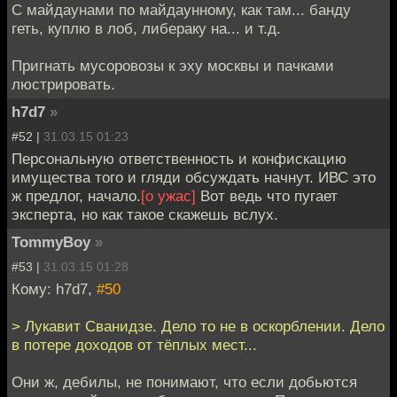
С майдаунами по майдаунному, как там... банду
геть, куплю в лоб, либераку на... и т.д.
Пригнать мусоровозы к эху москвы и пачками
люстрировать.
h7d7
»
#52 |
31.03.15 01:23
Персональную ответственность и конфискацию
имущества того и гляди обсуждать начнут. ИВС это
ж предлог, начало.
[о ужас]
Вот ведь что пугает
эксперта, но как такое скажешь вслух.
TommyBoy
»
#53 |
31.03.15 01:28
Кому: h7d7,
#50
> Лукавит Сванидзе. Дело то не в оскорблении. Дело
в потере доходов от тёплых мест...
Они ж, дебилы, не понимают, что если добьются