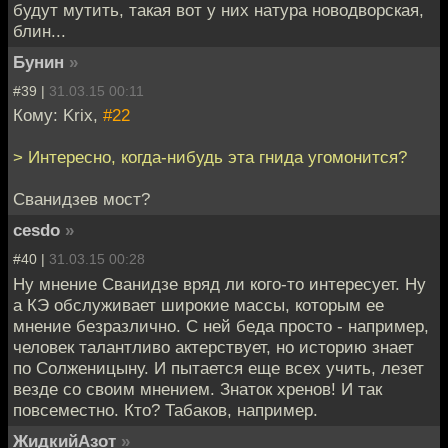
будут мутить, такая вот у них натура новодворская,
блин...
Бунин
»
#39 |
31.03.15 00:11
Кому: Krix,
#22
> Интересно, когда-нибудь эта гнида угомонится?
Сванидзев мост?
cesdo
»
#40 |
31.03.15 00:28
Ну мнение Сванидзе вряд ли кого-то интересует. Ну
а КЭ обслуживает широкие массы, которым ее
мнение безразлично. С ней беда просто - например,
человек талантливо актерствует, но историю знает
по Солженицыну. И пытается еще всех учить, лезет
везде со своим мнением. Знаток хренов! И так
повсеместно. Кто? Табаков, например.
ЖидкийАзот
»