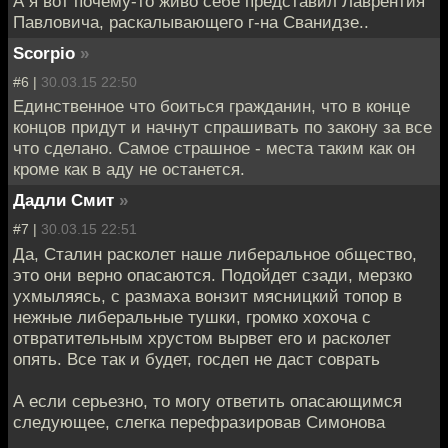
А я вот почему-то живо себе представил Лаврентия
Павловича, раскалывающего г-на Сванидзе..
Scorpio
»
#6 |
30.03.15 22:50
Единственное что боиться гражданин, что в конце
концов придут и начнут спрашивать по закону за все
что сделано. Самое страшное - места таким как он
кроме как в аду не останется.
Дадли Смит
»
#7 |
30.03.15 22:51
Да, Сталин расколет наше либеральное общество,
это они верно опасаются. Подойдет сзади, мерзко
ухмыляясь, с размаха вонзит мясницкий топор в
нежные либеральные тушки, громко хохоча с
отвратительным хрустом вырвет его и расколет
опять. Все так и будет, госдеп не даст соврать
А если серьезно, то могу ответить опасающимся
следующее, слегка перефразировав Симонова