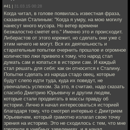
#41 |
31.03.15 00:28
Когда читал, в голове появилась известная фраза,
сказанная Сталиным: "Когда я умру, на мою могилу
нанесут много мусора. Но ветер времени
безжалостно сметет его." Именно это и происходит.
Либерастов от этого корежит, но сделать они уже с
этим ничего не могут. Вся их деятельность и
старательные попытки очернить прошлое и огромное
количество лжи привело к тому, что народ стал
думать сам и копаться в истории сам. И каждый
стал решать для себя: как он относится к Сталину.
Попытки сделать из народа стадо овец, которые
будут слепо идти туда, куда их поведут, не
увенчались успехом. За это, я считаю, надо сказать
спасибо Дмитрию Юрьевичу и другим людям,
которые стали продвигать в массы правду об
истории. Лично я начал интересоваться историей
благодаря тому, что смотрел интервью с Дмитрием
Юрьевичем, который грамотно излагал свою точку
зрения на историю. Это не сходилось с тем, что мне
говорили в учебных заведениях, и я начал