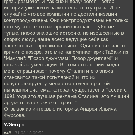
грязь размечет. И так оно и получается - ветер
истории уже почти разметал всю эту грязь. И не
случайно что все компании по десталинизации
контрпродуктивны. Они контрпродуктивны не только
потому что те кто их организовывают - убогие,
тупые, плохо знающие историю, не изощрённые в
спорах люди, чаще всего ведущие себя как
заполошные торговки на рынке. Один из них часто
кричит о позоре, это мне напоминает крик Табаки из
"Маугли": "Позор джунглям! Позор джунглям!" и
никакой аргументации. В этом отношении, когда
меня спрашивают почему Сталин и его эпоха
становится такой популярной и что их
популяризирует, у меня ответ очень простой:
нынешняя система, которая существует в России с
1991 года это лучшая реклама Сталина, это лучший
аргумент в пользу его строя..."
Отрывок из интервью историка Андрея Ильича
Фурсова.
WSerg
»
#48 |
31.03.15 00:52