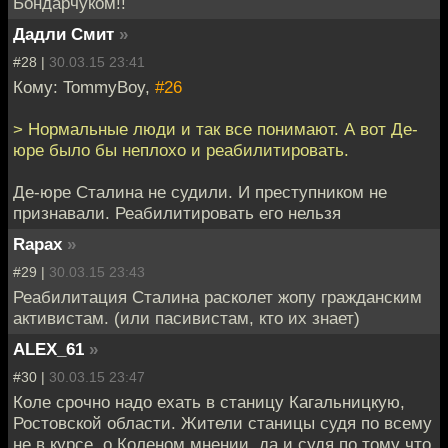
Бондарчуком!!
Дадли Смит
»
#28 |
30.03.15 23:41
Кому: TommyBoy,
#26
> Нормальные люди и так все понимают. А вот Де-
юре было бы неплохо и реабилитировать.
Де-юре Сталина не судили. И преступником не
признавали. Реабилитировать его нельзя
Rapax
»
#29 |
30.03.15 23:43
Реабилитация Сталина расколет жопу гражданским
активистам. (или пасивистам, кто их знает)
ALEX_61
»
#30 |
30.03.15 23:47
Коле срочно надо ехать в станицу Кагальницкую,
Ростовской области. Жители станицы судя по всему
не в курсе, о Коленом мнении, да и судя по тому что