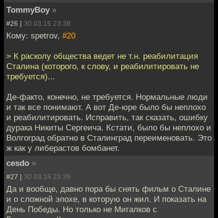
TommyBoy
»
#26 |
30.03.15 23:38
Кому: spetrov,
#20
> К расколу общества ведет не т.н. реабилитация
Сталина (которого, к слову, и реабилитировать не
требуется)...
Де-факто, конечно, не требуется. Нормальные люди
и так все понимают. А вот Де-юре было бы неплохо
и реабилитировать. Исправить, так сказать, ошибку
дурака Никиты Сергеича. Кстати, было бы неплохо и
Волгоград обратно в Сталинград переименовать. Это
ж как у либерастов бомбанет.
cesdo
»
#27 |
30.03.15 23:39
Да и вообще, давно пора бы снять фильм о Сталине
и о сложной эпохе, в которую он жил. И показать на
День Победы. Но только не Мигалков с