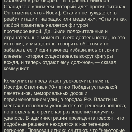
Соловьев в разговоре с “Ъ” сравнил Николая
Сванидзе с «пигмеем, который идет против титана».
Он отметил, что «Иосиф Сталин не нуждается в
реабилитации, наградах или медалях». «Сталин как
любой правитель является фигурой
противоречивой. Да, были положительные и
отрицательные моменты в его деятельности, но это
история, и мы должны говорить об этом и не
забывать ее. Люди наконец избавились от лжи и
клеветы, которая существовала вокруг фигуры
вождя, и теперь отдают ему должное»,— сказал
коммунист.
Коммунисты предлагают увековечить память
Иосифа Сталина к 70-летию Победы установкой
памятников, мемориальных досок и
переименованием улиц в городах РФ. Власти на
местах в основном уклоняются от решения вопроса,
но в отдельных регионах разрешение получить
удалось. В администрации президента говорят, что
подобные решения находятся в компетенции
регионов. Правозащитники считают, что "некоторые