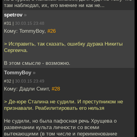
там наблюдал, их, его мнение ни как не...
spetrov
»
#31 |
30.03.15 23:48
Кому: TommyBoy,
#26
> Исправить, так сказать, ошибку дурака Никиты
Сергеича.
В этом смысле - возможно.
TommyBoy
»
#32 |
30.03.15 23:49
Кому: Дадли Смит,
#28
> Де-юре Сталина не судили. И преступником не
признавали. Реабилитировать его нельзя
Не судили, но была пафосная речь Хрущева о
развенчании культа личности со всеми
вытекающими (в том числе и переименование