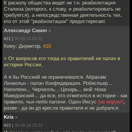
К расколу общества ведет не т.н. реабилитация
Сталина (которого, к слову, и реабилитировать не
требуется), а непосредственная деятельность тех,
кто от этой "реабилитации" предостерегает.
Александр Савин
»
#21 |
30.03.15 23:22
Кому: Директор,
#10
> От вопросов кто тогда из правителей не палач в
истории России,
А я бы Россией не ограничивался. Абрахам
Линкольн - палач Конфедерации. Робеспьер...
Наполеон... Черчилль... Цезарь... мой тёзка
Македонский... да все, кто отметился в истории - как
правило, чьи-либо палачи. Один Иисус
[не верую!]
,
разве - да он до кресла правителя и не добрался.
Krix
»
#22 |
30.03.15 23:22