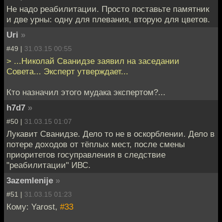
Не надо реабилитации. Просто поставьте памятник
и две урны: одну для плевания, вторую для цветов.
Uri
»
#49 |
31.03.15 00:55
> ...Николай Сванидзе заявил на заседании
Совета... Эксперт утверждает...
Кто назначил этого мудака экспертом?...
h7d7
»
#50 |
31.03.15 01:07
Лукавит Сванидзе. Дело то не в оскорблении. Дело в
потере доходов от тёплых мест, после смены
приоритетов госуправления в следствие
"реабилитации" ИВС.
3azemlenije
»
#51 |
31.03.15 01:23
Кому: Yarost,
#33