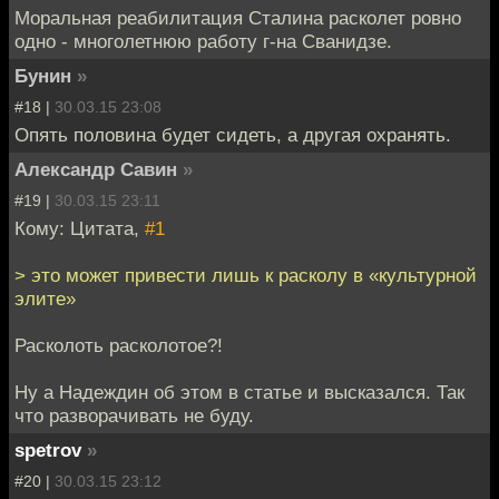
Моральная реабилитация Сталина расколет ровно
одно - многолетнюю работу г-на Сванидзе.
Бунин
»
#18 |
30.03.15 23:08
Опять половина будет сидеть, а другая охранять.
Александр Савин
»
#19 |
30.03.15 23:11
Кому: Цитата,
#1
> это может привести лишь к расколу в «культурной
элите»
Расколоть расколотое?!
Ну а Надеждин об этом в статье и высказался. Так
что разворачивать не буду.
spetrov
»
#20 |
30.03.15 23:12