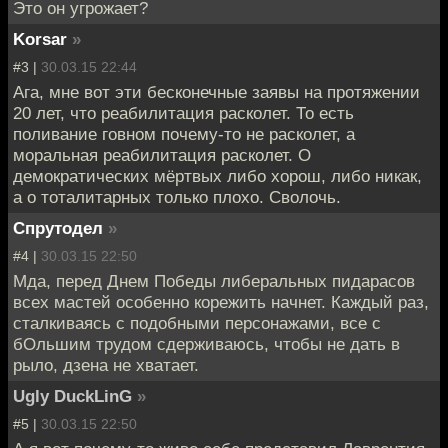
Это он угрожает?
Korsar
»
#3 |
30.03.15 22:44
Ага, мне вот эти бесконечные заявы на протяжении
20 лет, что реабилитация расколет. То есть
поливание говном почему-то не расколет, а
моральная реабилитация расколет. О
демократических мёртвых либо хорош, либо никак,
а о тоталитарных только плохо. Сволочь.
Спрутодел
»
#4 |
30.03.15 22:50
Мда, перед Днем Победы либеральных пидарасов
всех мастей особенно корежить начнет. Каждый раз,
сталкиваясь с подобными персонажами, все с
бОльшим трудом сдерживаюсь, чтобы не дать в
рыло, дзена не хватает.
Ugly DuckLinG
»
#5 |
30.03.15 22:50