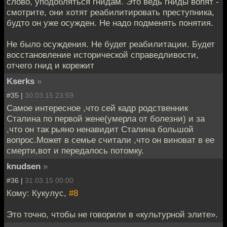
слово, уподобляться гнидам. Это ведь гниды вопят -
смотрите, они хотят реабилитировать преступника,
будто он уже осужден. Не надо подменять понятия.
Не было осуждения. Не будет реабилитации. Будет
восстановление исторической справедливости,
отчего гнид и корежит
Kserks
»
#35 |
30.03.15 23:59
Самое интересное ,что сей кадр родственник
Сталина по первой жене(умерла от болезни) и за
,что он так рьяно ненавидит Сталина большой
вопрос.Может в семье считали ,что он виноват в ее
смерти,вот и передалось потомку.
knudsen
»
#36 |
31.03.15 00:00
Кому: Кукулус,
#8
Это точно, чтобы не говорили в «культурной элите».