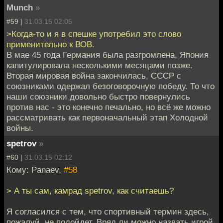
Munch
»
#59 |
31.03.15 02:05
>Когда-то и я в спешке употребил это слово
применительно к ВОВ.
В мае 45 года Германия была разгромлена, Япония
капитулировала несколькими месяцами позже.
Вторая мировая война закончилась, СССР с
союзниками одержал безоговорочную победу. То что
наши союзники довольно быстро повернулись
против нас - это конечно печально, но всё же можно
рассматривать как первоначальный этап Холодной
войны.
spetrov
»
#60 |
31.03.15 02:12
Кому: Panaev,
#58
> А ты сам, камрад spetrov, как считаешь?
Я согласился с тем, что спортивный термин здесь,
пожалуй, не подойдет. Вряд ли можно назвать игрой