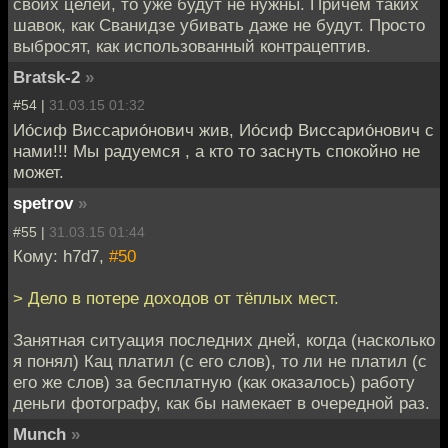
своих целей, то уже будут не нужны. Причем таких
шавок, как Сванидзе убивать даже не будут. Просто
выбросят, как использованный контрацептив.
Bratsk-2
»
#54 |
31.03.15 01:32
Ио́сиф Виссарио́нович жив, Ио́сиф Виссарио́нович с
нами!!! Мы радуемся , а кто то заснуть спокойно не
может.
spetrov
»
#55 |
31.03.15 01:44
Кому: h7d7,
#50
> Дело в потере доходов от тёплых мест.
Занятная ситуация последних дней, когда (насколько
я понял) Кац платил (с его слов), то ли не платил (с
его же слов) за бесплатную (как оказалось) работу
деньги фотографу, как бы намекает в очередной раз.
Munch
»