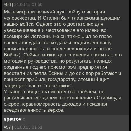
#56 |
31.03.15 01:50
Мы выиграли величайшую войну в истории
человечества. И Сталин был главнокомандующим
наших войск. Одного этого достаточно для
увековечивания и чествования его имени во
всемирной Истории. Но он также был во главе
нашего государства когда мы поднимали нашу
промышленность (и после революции и после
Войны). Сейчас можно до посинения спорить с его
методами руководства, но результаты налицо:
созданные под его присмотром предприятия
восстали из пепла Войны и до сих пор работают и
приносят прибыль государству, атомный щит
защищает нас от "союзников".
У нашего общества множество проблем, но
раскалывает его далеко не отношение к Сталину, а
скорее неравномерность доходов и показная
вседозволенность верхов.
spetrov
»
#57 |
31.03.15 01:51