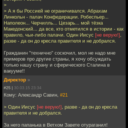
>
> А я бы Россией не ограничивался. Абрахам
Линкольн - палач Конфедерации. Робеспьер...
Наполеон... Черчилль... Цезарь... мой тёзка
Македонский... да все, кто отметился в истории - как
правило, чьи-либо палачи. Один Иисус
[не верую!]
,
разве - да он до кресла правителя и не добрался.
Гражданин "технично" соскочил, мол не надо мне
примеров про другие страны, я хочу обсуждать
только нашу страну и сферического Сталина в
вакууме!!
Директор
»
#25 |
30.03.15 23:34
Кому: Александр Савин,
#21
> Один Иисус
[не верую!]
, разве - да он до кресла
правителя и не добрался.
За него папанька в Ветхом Завете отураганил!