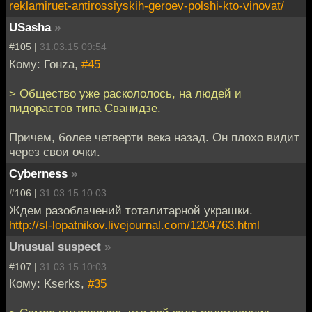
reklamiruet-antirossiyskih-geroev-polshi-kto-vinovat/
USasha
»
#105 |
31.03.15 09:54
Кому: Гонzа,
#45
> Общество уже раскололось, на людей и
пидорастов типа Сванидзе.
Причем, более четверти века назад. Он плохо видит
через свои очки.
Cyberness
»
#106 |
31.03.15 10:03
Ждем разоблачений тоталитарной украшки.
http://sl-lopatnikov.livejournal.com/1204763.html
Unusual suspect
»
#107 |
31.03.15 10:03
Кому: Kserks,
#35