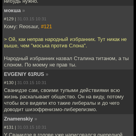
нибудь нужно.
мокша
»
#129 |
31.03.15 10:31
Кому: Reosaur,
#121
> Ой, как неправ народный избранник. Тут никак не
выше, чем "моська против Слона".
Народный избранник назвал Сталина титаном, а ты
слоном. По моему не прав ты.
EVGENIY 61RUS
»
#130 |
31.03.15 10:31
Сванидзе сам, своими тупыми действиями всю
жизнь раскалывает общество. Он на виду, потому
чтобы все видели кто такие либералы и до чего
доводит шизофренизмо-либерелизмо.
Znamenskiy
»
#131 |
31.03.15 10:31
У Сванидзе в голове уже нарисовался очередной