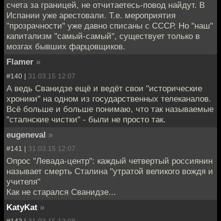
счета за границей, не отчитаетесь-повод найдут. В
Испании уже арестовали. Т.е. мероприятия
"прозрачности" уже давно списаны с СССР. Но "наш"
капитализм "самый-самый", существует только в
мозгах бывших фарцовщиков.
Flamer
»
#140 |
31.03.15 12:07
А ведь Сванидзе ещё и ведёт свои "исторические
хроники" на одном из государственных телеканалов.
Всё больше и больше понимаю, что так называемые
"сталнские чистки" - были не просто так.
eugeneval
»
#141 |
31.03.15 12:07
Опрос "Левада-центр": каждый четвертый россиянин
называет смерть Сталина "утратой великого вождя и
учителя"
Как не старался Сванидзе...
KatyKat
»
#142 |
31.03.15 12:08