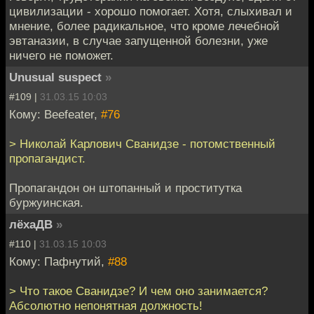
цивилизации - хорошо помогает. Хотя, слыхивал и
мнение, более радикальное, что кроме лечебной
эвтаназии, в случае запущенной болезни, уже
ничего не поможет.
Unusual suspect
»
#109 |
31.03.15 10:03
Кому: Beefeater,
#76
> Николай Карлович Сванидзе - потомственный
пропагандист.
Пропагандон он штопанный и проститутка
буржуинская.
лёхаДВ
»
#110 |
31.03.15 10:03
Кому: Пафнутий,
#88
> Что такое Сванидзе? И чем оно занимается?
Абсолютно непонятная должность!