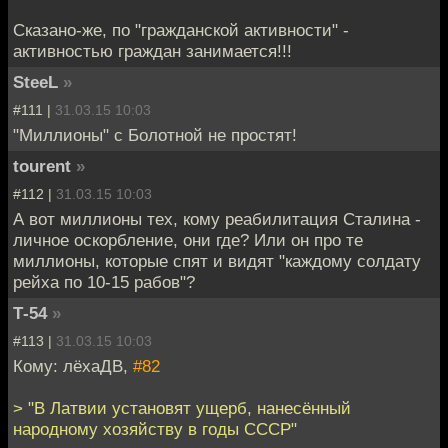
Сказано-же, по "гражданской активности" -
активностью граждан занимается!!!
SteeL
»
#111 |
31.03.15 10:03
"Миллионы" с Болотной не простят!
tourent
»
#112 |
31.03.15 10:03
А вот миллионы тех, кому реабилитация Сталина -
личное оскорбление, они где? Или он про те
миллионы, которые спят и видят "каждому солдату
рейха по 10-15 рабов"?
Т-54
»
#113 |
31.03.15 10:03
Кому: лёхаДВ,
#82
> "В Латвии установят ущерб, нанесённый
народному хозяйству в годы СССР"