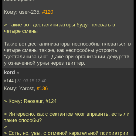
Кому: user-235,
#120
> Такие вот десталинизаторы будут плевать в
четыре смены
Такие вот десталинизаторы неспособны плеваться в
четыре смены так же, как неспособны устроить
"десталинизацию". Даже при организации дежурств
у означенной урны через твиттер.
kord
»
#144 |
31.03.15 12:40
Кому: Yarost,
#136
> Кому: Reosaur, #124
> Интересно, как с сектантов мозг вправить, есть ли
такие способы?
>
> Есть, но, увы, с отменой карательной психиатрии