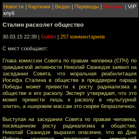
Новости
|
Картинки
|
Видео
|
Переводы
|
Магазин
|
VIP
клуб
Сталин расколет общество
30.03.15 22:39
|
Goblin
|
257 комментариев
С мест сообщают:
Глава комиссии Совета по правам человека (СПЧ) по
гражданской активности Николай Сванидзе заявил на
заседании Совета, что моральная реабилитация
Иосифа Сталина в обществе в преддверии парада
Победы может привести к росту радикализма в
обществе и его расколу. Эксперт утверждает, что это
может привести лишь к расколу в «культурной
элите», а «широким массам это скорее безразлично».
Выступая на заседании Совета по правам человека,
посвященном росту радикализма в обществе,
Николай Сванидзе выразил опасение, что ко Дню
Победы усилится тенденция к моральной