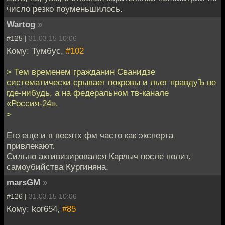
число резко поуменьшилось.
Wartog
»
#125 |
31.03.15 10:06
Кому: Тумбус,
#102
> Тем временем гражданин Сванидзе
систематически срывает покровы и льет правдуЪ не
где-нибудь, а на федеральном тв-канале
«Россия-24».
>
Его еще и в весятх фм часто как эксперта
привлекают.
Сильно активизировался Карлыч после полит.
самоубийства Кургиняна.
marsGM
»
#126 |
31.03.15 10:06
Кому: kor654,
#85