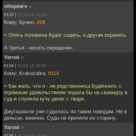
sikspears
»
#133 |
31.03.15 10:53
Кому: Бунин,
#18
> Опять половина будет сидеть, а другая охранять.
А третья - носить передачки.
Yarost
»
#134 |
31.03.15 10:56
Кому: Krakozabra,
#114
> Как жаль, что я - не родственница Будённого, с
огромным удовольствием подала бы на сванидзу в
суд и слупила кучу денег с твари.
Джугашвили уже судились по таким поводам. Не в
деньгах, конечно. Суды не приняли их сторону.
Yarost
»
#135 |
31.03.15 10:58