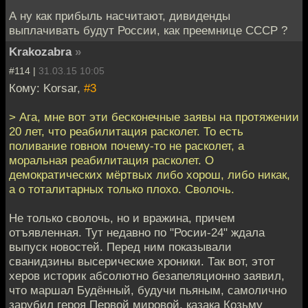
А ну как прибыль насчитают, дивиденды
выплачивать будут России, как преемнице СССР ?
Krakozabra
»
#114 |
31.03.15 10:05
Кому: Korsar,
#3
> Ага, мне вот эти бесконечные заявы на протяжении
20 лет, что реабилитация расколет. То есть
поливание говном почему-то не расколет, а
моральная реабилитация расколет. О
демократических мёртвых либо хорош, либо никак,
а о тоталитарных только плохо. Сволочь.
Не только сволочь, но и вражина, причем
отъявленная. Тут недавно по "Росии-24" ждала
выпуск новостей. Перед ним показывали
сванидзины высерические хроники. Так вот, этот
херов историк абсолютно безапеляционно заявил,
что маршал Будённый, будучи пьяным, самолично
зарубил героя Первой мировой, казака Козьму