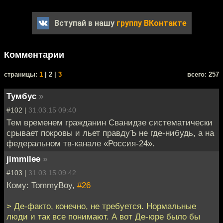
Вступай в нашу
группу ВКонтакте
Комментарии
cтраницы:
1
| 2 |
3
всего: 257
Тумбус
»
#102 |
31.03.15 09:40
Тем временем гражданин Сванидзе систематически
срывает покровы и льет правдуЪ не где-нибудь, а на
федеральном тв-канале «Россия-24».
jimmilee
»
#103 |
31.03.15 09:42
Кому: TommyBoy,
#26
> Де-факто, конечно, не требуется. Нормальные
люди и так все понимают. А вот Де-юре было бы