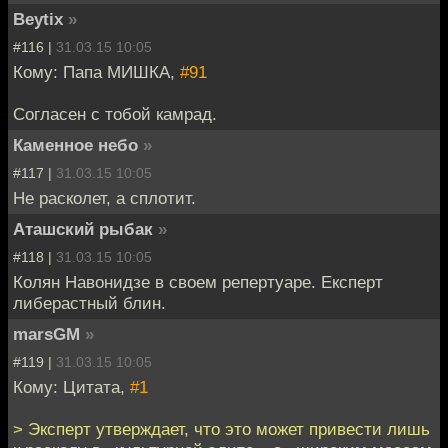
Beytix
»
#116 |
31.03.15 10:05
Кому: Папа МИШКА,
#91
Согласен с тобой камрад.
Каменное небо
»
#117 |
31.03.15 10:05
Не расколет, а сплотит.
Аташский рыбак
»
#118 |
31.03.15 10:05
Колян Навонидзе в своем репертуаре. Експерт
либерастный блин.
marsGM
»
#119 |
31.03.15 10:05
Кому: Цитата,
#1
> Эксперт утверждает, что это может привести лишь