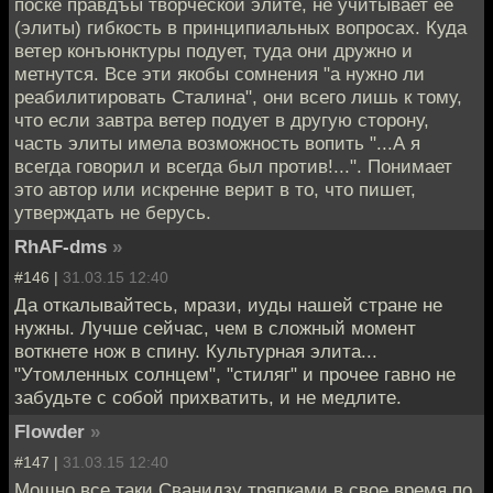
поске правдъы творческой элите, не учитывает её
(элиты) гибкость в принципиальных вопросах. Куда
ветер конъюнктуры подует, туда они дружно и
метнутся. Все эти якобы сомнения "а нужно ли
реабилитировать Сталина", они всего лишь к тому,
что если завтра ветер подует в другую сторону,
часть элиты имела возможность вопить "...А я
всегда говорил и всегда был против!...". Понимает
это автор или искренне верит в то, что пишет,
утверждать не берусь.
RhAF-dms
»
#146 |
31.03.15 12:40
Да откалывайтесь, мрази, иуды нашей стране не
нужны. Лучше сейчас, чем в сложный момент
воткнете нож в спину. Культурная элита...
"Утомленных солнцем", "стиляг" и прочее гавно не
забудьте с собой прихватить, и не медлите.
Flowder
»
#147 |
31.03.15 12:40
Мощно все таки Сванидзу тряпками в свое время по