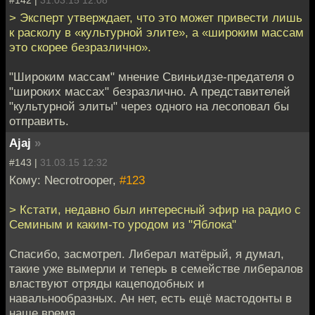
> Эксперт утверждает, что это может привести лишь
к расколу в «культурной элите», а «широким массам
это скорее безразлично».
"Широким массам" мнение Свиньидзе-предателя о
"широких массах" безразлично. А представителей
"культурной элиты" через одного на лесоповал бы
отправить.
Ajaj
»
#143 |
31.03.15 12:32
Кому: Necrotrooper,
#123
> Кстати, недавно был интересный эфир на радио с
Семиным и каким-то уродом из "Яблока"
Спасибо, засмотрел. Либерал матёрый, я думал,
такие уже вымерли и теперь в семействе либералов
властвуют отряды кацеподобных и
навальнообразных. Ан нет, есть ещё мастодонты в
наше время.