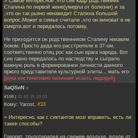
> Самое интересное ,что сей кадр родственник
Сталина по первой жене(умерла от болезни) и за
,что он так рьяно ненавидит Сталина большой
вопрос.Может в семье считали ,что он виноват в ее
смерти,вот и передалось потомку.
Не приходится он родственником Сталину никаким
боком. Просто деда его расстреляли в 37-ом,
соответственно отец рос как сын врага народа. Вот
сие гавно передалось по наследству и сыграло
важную роль в формировании личности данного
яркого представителя культурной элиты... мать его
[рука инстинктивно начинает искать ледоруб]
SaQSoN
»
#108 |
31.03.15 10:03
Кому: Yarost,
#33
> Интересно, как с сектантов мозг вправить, есть ли
такие способы?
Говорят, трудотерапия на свежем воздухе, вдали от