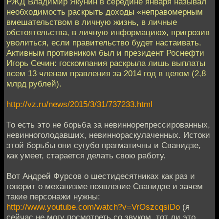
РЖД Владимир Якунин в середине января называл
необходимость раскрыть доходы «неправомерным
вмешательством в личную жизнь, в личные
обстоятельства, в личную информацию», пригрозив
уволиться, если правительство будет настаивать.
Активным противником был и президент Роснефти
Игорь Сечин: госкомпания раскрыла лишь выплаты
всем 13 членам правления за 2014 год в целом (2,8
млрд рублей).
http://vz.ru/news/2015/3/31/737233.html
То есть это не борьба за невиннорепрессированных,
невинноголодавших, невиннораскулаченных. Истоки
этой борьбы они сугубо прагматичны и Сванидзе,
как умеет, старается делать свою работу.
Вот Андрей Фурсов о шестидесятниках как раз и
говорит о механизме появление Сванидзе и зачем
такие персонажи нужны:
http://www.youtube.com/watch?v=VrOszcqsiDo
(я
сейчас не могу посмотреть со звуком, тот ли это