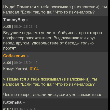
Ну да! Помнится я тебе показывал (в изложении), ты
написал "Если так, то да!" Что-то изменилось?
TommyBoy
»
#105 |
08.04.15 23:41
Ведущие недалеко ушли от бабуинов, про которых
профессор рассказывает. Выдрючиваются друг
перед другом, удовольствие от беседы только
портят.
Собакевич
»
#106 |
09.04.15 04:42
Кому: Yarost,
#104
> Помнится я тебе показывал (в изложении), ты
написал "Если так, то да!" Что-то изменилось?
Честно говоря, детали дискуссии уже запамятовал.
Katenьka
»
#107 |
09.04.15 07:46