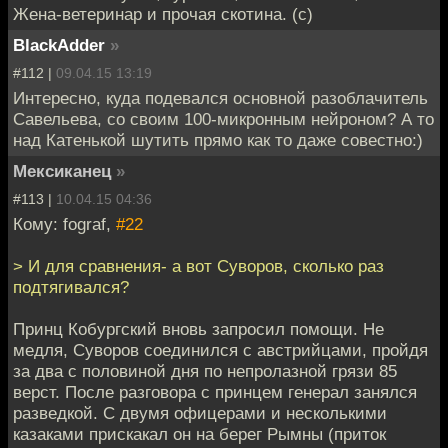
Жена-ветеринар и прочая скотина. (с)
BlackAdder
»
#112 |
09.04.15 13:19
Интересно, куда подевался основной разоблачитель
Савельева, со своим 100-микронным нейроном? А то
над Катенькой шутить прямо как то даже совестно:)
Мексиканец
»
#113 |
10.04.15 04:36
Кому: fograf,
#22
> И для сравнения- а вот Суворов, сколько раз
подтягивался?
Принц Кобургский вновь запросил помощи. Не
медля, Суворов соединился с австрийцами, пройдя
за два с половиной дня по непролазной грязи 85
верст. После разговора с принцем генерал занялся
разведкой. С двумя офицерами и несколькими
казаками прискакал он на берег Рымны (приток