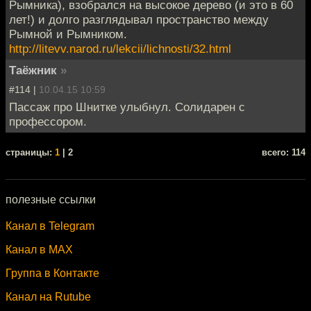
Рымника), взобрался на высокое дерево (и это в 60
лет!) и долго разглядывал пространство между
Рымной и Рымником.
http://litevv.narod.ru/lekcii/lichnosti/32.html
Таёжник
»
#114 |
10.04.15 10:59
Пассаж про Шнитке улыбнул. Солидарен с
профессором.
cтраницы:
1
| 2
всего: 114
полезные ссылки
Канал в Telegram
Канал в MAX
Группа в Контакте
Канал на Rutube