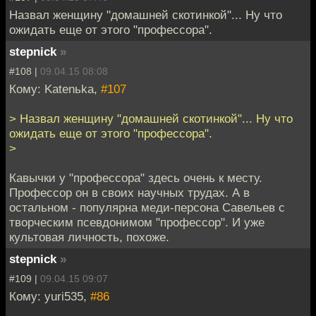
Назвал женщину "домашней скотинкой"... Ну что
ожидать еще от этого "профессора".
stepnick
»
#108 |
09.04.15 08:08
Кому: Katenьka,
#107
> Назвал женщину "домашней скотинкой"... Ну что
ожидать еще от этого "профессора".
>
Кавычки у "профессора" здесь очень к месту.
Профессор он в своих научных трудах. А в
остальном - популярна меди-персона Савельев с
творческим псевдонимом "профессор". И уже
культовая личность, похоже.
stepnick
»
#109 |
09.04.15 09:07
Кому: yuri535,
#86