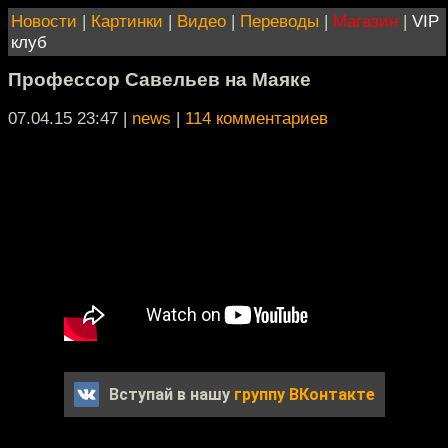
Новости
|
Картинки
|
Видео
|
Переводы
|
Магазин
|
VIP
клуб
Профессор Савельев на Маяке
07.04.15 23:47
|
news
|
114 комментариев
Вступай в нашу
группу ВКонтакте