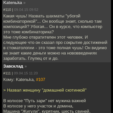
Katenьka
»
#110 |
09.04.15 09:52
Какая чушь! Назвать шахматы "убогой
комбинаторикой"... Он вообще знает, сколько там
композиций? Убогая... Он в курсе, что компьютер
это тоже комбинаторика?
Мне глубоко отвратителен этот человек. И
следующее что он сказал про сокрытие достижений
в стоматологии - это тоже полная чушь! Он видимо
не знает какие деньги можно на нововведениях
заработать. Глупец от и до.
Завсклад
»
#111 |
09.04.15 11:20
Кому: Katenьka,
#107
> Назвал женщину "домашней скотинкой"
В колхозе "Путь зари" нет мужика важней
В колхозе у него участок и домина,
Машина "Жигули", курятник, шесть свиней,