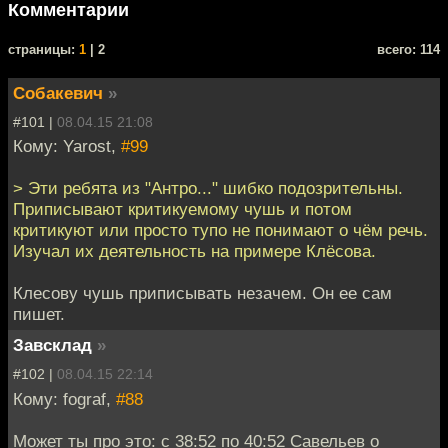
Комментарии
cтраницы:
1
| 2
всего: 114
Собакевич
»
#101 |
08.04.15 21:08
Кому: Yarost,
#99
> Эти ребята из "Антро..." шибко подозрительны.
Приписывают критикуемому чушь и потом
критикуют или просто тупо не понимают о чём речь.
Изучал их деятельность на примере Клёсова.
Клесову чушь приписывать незачем. Он ее сам
пишет.
Завсклад
»
#102 |
08.04.15 22:14
Кому: fograf,
#88
Может ты про это: с 38:52 по 40:52 Савельев о