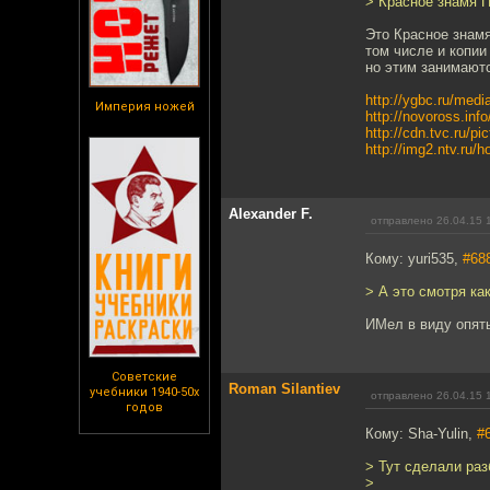
> Красное знамя П
Это Красное знамя
том числе и копи
но этим занимают
http://ygbc.ru/med
Империя ножей
http://novoross.in
http://cdn.tvc.ru/pi
http://img2.ntv.ru/
Alexander F.
отправлено 26.04.15 
Кому: yuri535,
#68
> А это смотря ка
ИМел в виду опят
Советские
Roman Silantiev
учебники 1940-50х
отправлено 26.04.15 
годов
Кому: Sha-Yulin,
#
> Тут сделали ра
>