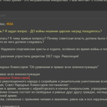
их точки зрения - это неправильная инициатива. Рабы мечтают о хозяйско
12:47
tiev,
#694
шь? Я задал вопрос - ДО войны ношение царских наград поощрялось?
ялась? К чему кривые вопросы? Почему советская власть должна была
то из чего должно следовать?
 Надевали георгиевские кресты и ходили, особенно во время войны и по
и различия упростили декретом 1917 года. Революция!
родных Комиссаров "Об уравнении в правах всех военнослужащих"
равах всех военнослужащих
ародных Комиссаров]
 революционного народа о скорейшем и решительном уничтожении всех
мии, Совет Народных Комиссаров постановляет:
ния в армии, начиная с ефрейторского и кончая генеральским, упраздня
лики отныне состоит из свободных и равных друг другу граждан, носящ
нной армии.
ва, связанные с прежними чипами и званиями, равно как и все наружные
я отменяются.