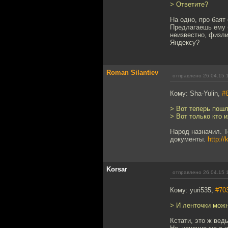
> Ответите?
На одно, про баят
Предлагаешь ему 
неизвестно, физл
Яндексу?
Roman Silantiev
отправлено 26.04.15 
Кому: Sha-Yulin,
#
> Вот теперь пошл
> Вот только кто 
Народ назначил. 
документы.
http://
Korsar
отправлено 26.04.15 
Кому: yuri535,
#70
> И ленточки мож
Кстати, это ж вед