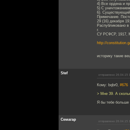
4) Все ордена и п
5) С уничтожение
6). Существующий
Примечание. Посто
29 (16) декабря 191
Распубликовано в 
г.
СУ РСФСР, 1917, М
http://constitution.
историку такие ве
Stef
отправлено 26.04.15 
Кому: bqbr0,
#676
> Мне 39. А сколь
Я бы тебе больше 
Семагар
отправлено 26.04.15 