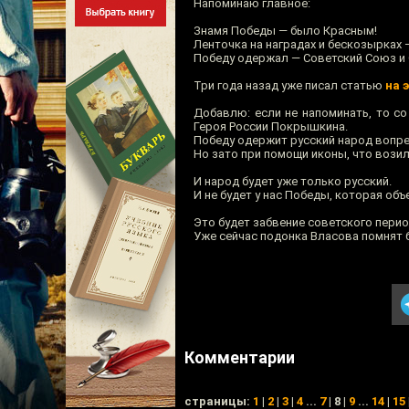
Напоминаю главное:
Знамя Победы — было Красным!
Ленточка на наградах и бескозырках —
Победу одержал — Советский Союз и 
Три года назад уже писал статью
на 
Добавлю: если не напоминать, то с
Героя России Покрышкина.
Победу одержит русский народ вопр
Но зато при помощи иконы, что вози
И народ будет уже только русский.
И не будет у нас Победы, которая объ
Это будет забвение советского перио
Уже сейчас подонка Власова помнят 
Комментарии
cтраницы:
1
|
2
|
3
|
4
...
7
| 8 |
9
...
14
|
15