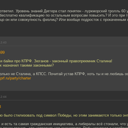
 ответил. Уровень знаний Диггера стал понятен - луркморский тролль 60 
бесплатно квалификацию по остальным вопросам повысить? И это при т
ицо он или совокупность физлиц? Или вообще подросток с прокаченным 
12:43
699
и байки про КПРФ. Зюганов - законный правопреемник Сталина!
их назначил такими законными?
Только не Сталина, а КПСС. Почитай устав КПРФ, хоть ты и не любишь 
kprf.ru/party/charter
12:44
3
но было стилизовать под символ Победы, но этим занимаются только эн
ь и есть та самая гражданская инициатива, а либералы всё стонали, что у