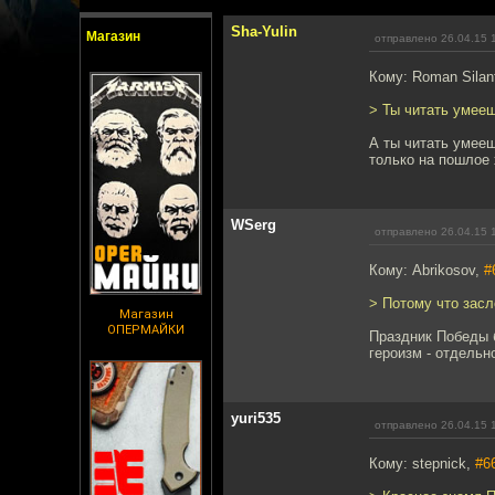
Sha-Yulin
Магазин
отправлено 26.04.15 
Кому: Roman Silan
> Ты читать умее
А ты читать умееш
только на пошлое 
WSerg
отправлено 26.04.15 
Кому: Abrikosov,
#
> Потому что засл
Магазин
ОПЕРМАЙКИ
Праздник Победы б
героизм - отдельн
yuri535
отправлено 26.04.15 
Кому: stepnick,
#6