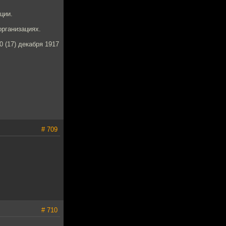
ции.
организациях.
0 (17) декабря 1917
# 709
# 710