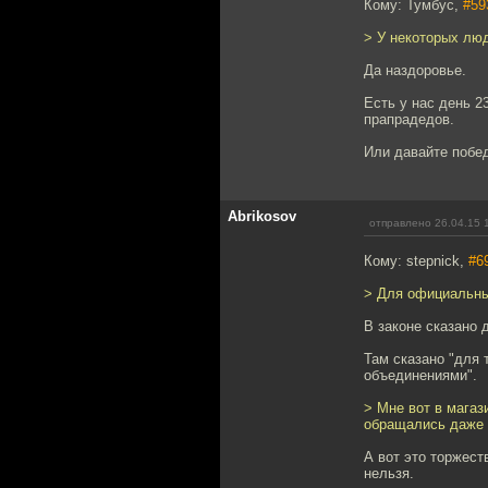
Кому: Тумбус,
#59
> У некоторых люд
Да наздоровье.
Есть у нас день 2
прапрадедов.
Или давайте побе
Abrikosov
отправлено 26.04.15 
Кому: stepnick,
#6
> Для официальны
В законе сказано 
Там сказано "для
объединениями".
> Мне вот в магаз
обращались даже с
А вот это торжест
нельзя.