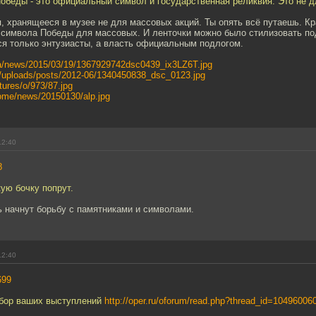
обеды - это официальный символ и государственная реликвия. Это не д
, хранящееся в музее не для массовых акций. Ты опять всё путаешь. К
и символа Победы для массовых. И ленточки можно было стилизовать п
ся только энтузиасты, а власть официальным подлогом.
ia/news/2015/03/19/1367929742dsc0439_ix3LZ6T.jpg
fo/uploads/posts/2012-06/1340450838_dsc_0123.jpg
ctures/o/973/87.jpg
home/news/20150130/alp.jpg
12:40
8
кую бочку попрут.
ь начнут борьбу с памятниками и символами.
12:40
699
збор ваших выступлений
http://oper.ru/oforum/read.php?thread_id=10496006