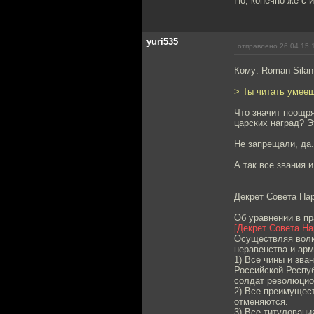
Но, конечно же с 
yuri535
отправлено 26.04.15 
Кому: Roman Silan
> Ты читать умее
Что значит поощр
царских наград? Э
Не запрещали, да.
А так все звания 
Декрет Совета На
Об уравнении в п
[Декрет Совета Н
Осуществляя волю
неравенства и ар
1) Все чины и зва
Российской Респуб
солдат революцио
2) Все преимущест
отменяются.
3) Все титуловани