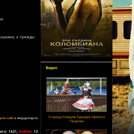
а.
рышкина, а трижды
Видео
О предстоящем Турнире Святого
дать сайт
в megagroup.ru
Георгия
его: 1621,
Goblin
: 13