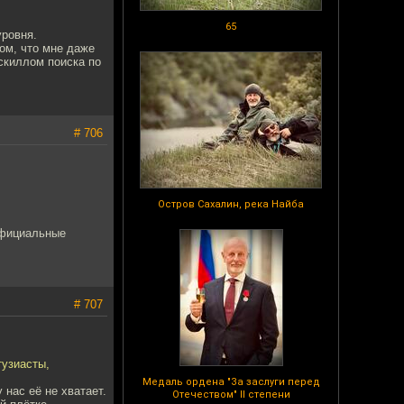
65
уровня.
ом, что мне даже
скиллом поиска по
# 706
Остров Сахалин, река Найба
официальные
# 707
тузиасты,
Медаль ордена "За заслуги перед
 нас её не хватает.
Отечеством" II степени