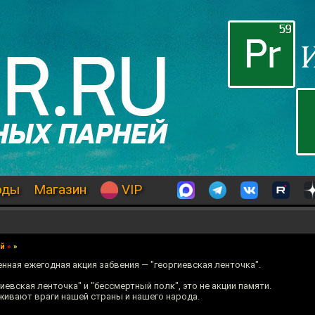
оды
Магазин
VIP
ий
»
»
нная ежегодная акция забвения — "георгиевская ленточка".
иевская ленточка" и "бессмертный полк", это не акции памяти.
живают враги нашей страны и нашего народа.