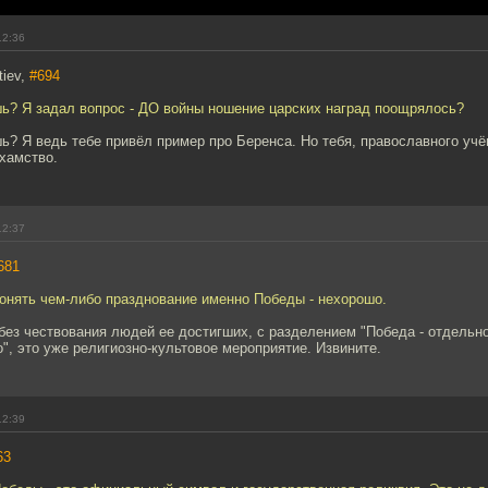
12:36
tiev,
#694
шь? Я задал вопрос - ДО войны ношение царских наград поощрялось?
ь? Я ведь тебе привёл пример про Беренса. Но тебя, православного учё
хамство.
12:37
681
онять чем-либо празднование именно Победы - нехорошо.
ез чествования людей ее достигших, с разделением "Победа - отдельно
о", это уже религиозно-культовое мероприятие. Извините.
12:39
63