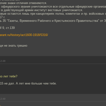
рочие знаки отличия отменяются.
м офицерского звания уничтожаются все отдельные офицерские организа
 в действующей армии институт вестовых уничтожается.
вые остаются лишь при канцеляриях полка, комитетах и пр. войсковых 
7 г.
ь 35 "Газеты, Временного Рабочего и Крестьянского Правительства" от 3
 9, ст.139
garant.ru/history/act1600-1918/5316/
щи не знать грешно
12:48
ко лет тебе?
15 не дал. А лет мне больше чем тебе.
12:49