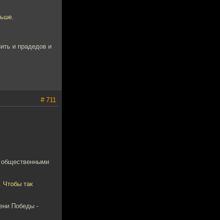
ньше.
нить и прадедов и
# 711
и общественными
. Чтобы так
ени Победы -