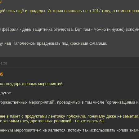
3
ей есть ещё и прадеды. История началась не в 1917 году, а немного ра
3 февраля - день защитника отечества. Вот там - можно (и нужно) вспом
ду над Наполеоном праздновать под красными флагами.
12:50
95
х государственных мероприятий.
другое.
 торжественных мероприятий", проводимых в том числе "организациями 
ине в пакет с продуктами ленточку положили, поначалу даже не заметил
 копиями государственных реликвий - не хотелось бы.
венным мероприятием не является, потому так использовать копию знам