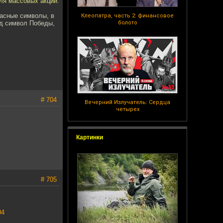
ля массовых акций.
расные символы, в
Клеопатра, часть 2: финансовое
од символ Победы,
болото
# 704
Вечерний Излучатель: Сердца
четырех
Картинки
# 705
04