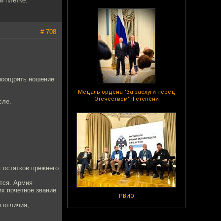
й плётке.
# 708
 поощрять ношение
Медаль ордена "За заслуги перед
Отечеством" II степени
сле.
 остатков прежнего
ются. Армия
их почетное звание
РВИО
 отличия,