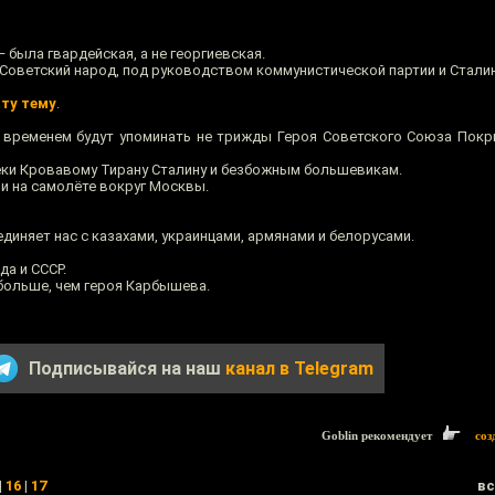
 была гвардейская, а не георгиевская.
Советский народ, под руководством коммунистической партии и Сталин
эту тему
.
о временем будут упоминать не трижды Героя Советского Союза Пок
еки Кровавому Тирану Сталину и безбожным большевикам.
ли на самолёте вокруг Москвы.
единяет нас с казахами, украинцами, армянами и белорусами.
да и СССР.
больше, чем героя Карбышева.
Подписывайся на наш
канал в Telegram
Goblin рекомендует
соз
|
16
|
17
вс