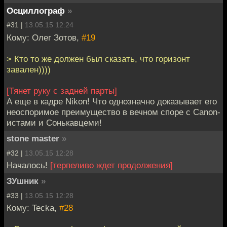
Осциллограф
»
#31 |
13.05.15 12:24
Кому: Олег Зотов,
#19
> Кто то же должен был сказать, что горизонт
завален))))
[Тянет руку с задней парты]
А еще в кадре Nikon! Что однозначно доказывает его
неоспоримое преимущество в вечном споре с Canon-
истами и Сонькавцеми!
stone master
»
#32 |
13.05.15 12:28
Началось!
[терпеливо ждет продолжения]
ЗУшник
»
#33 |
13.05.15 12:28
Кому: Tecka,
#28