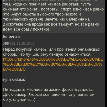
там, когда он понимает как все работает, пусть
снимает что хочет , портреты, спорт, кино - всё равно
это будут работы высокого творческого и
технического уровня) Знаете, как балерина на
дискотеке) она вроде как все танцует, но всё равно
всем все сразу понятно)
kelevra
»
#55 |
13.05.15 16:40
Перед покупкой камеры или прочтения онлайновых
споров, что лучше, рекумендую ознакомиться:
http://lurkmore.to/%D0%A4%D0%BE%D1%82%D0%BE
%D0%BE%D0%BD%D0%B0%D0%BD%D0%B8%D0%
B7%D0%BC
ну и сказка:
Пятнадцать месяцев из жизни фотоэнтузиаста.
Дисклэймер: Любые совпадения - случайны. Ей-
богу, случайны :)