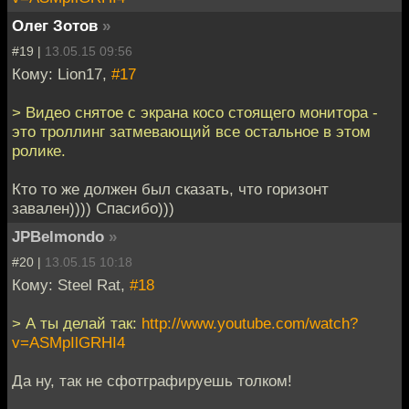
Олег Зотов
»
#19 |
13.05.15 09:56
Кому: Lion17,
#17
> Видео снятое с экрана косо стоящего монитора -
это троллинг затмевающий все остальное в этом
ролике.
Кто то же должен был сказать, что горизонт
завален)))) Спасибо)))
JPBelmondo
»
#20 |
13.05.15 10:18
Кому: Steel Rat,
#18
> А ты делай так:
http://www.youtube.com/watch?
v=ASMpIlGRHI4
Да ну, так не сфотграфируешь толком!