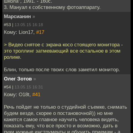
школа", 1991. - 160с.
3. Мануал к собственному фотоаппарату.
Марсианин
»
#53 |
13.05.15 16:18
Кому: Lion17,
#17
> Видео снятое с экрана косо стоящего монитора -
это троллинг затмевающий все остальное в этом
ролике.
Блин, только после твоих слов заметил монитор.
Олег Зотов
»
#54 |
13.05.15 16:31
Кому: O18t,
#41
Речь пойдет не только о студийной съемке, снимать
будем везде, скорее о постановочной)) но мне
кажется самое главное научить человека видеть,
показать ему, что все просто и возможно, дать в
руки нужные инструменты и обучить приемам - а