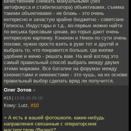
качественнее снимать мануальными (без
автофокуса и стабилизатора) объективами, съемка
такими объективами - не блажь - это очень
интересно и зачастую крайне бюджетно - советские
Гелиосы, Индустары и т.д., во-первых можно найти
по весьма бросовым ценам, во-торых дают очень
интересную картинку. Кэнонон и Никон по сути очень
похожи, нужно просто взять в руки тот и другой и
выбрать то, что понравится больше, где кнопки
удобнее и меню - решать вам. На мой взгляд это
самый правильный способ выбрать между двумя
этими марками. Все баталии на форумах между
кэнонистами и никонистами - это чушь, на их основе
правильный выбор сделать вряд ли получится.
Олег Зотов
»
#13 |
13.05.15 09:18
Кому: Lutz,
#10
> А есть в вашей фотошколе, какие-нибудь
направления связанные с операторским
мастерством (Видео)?