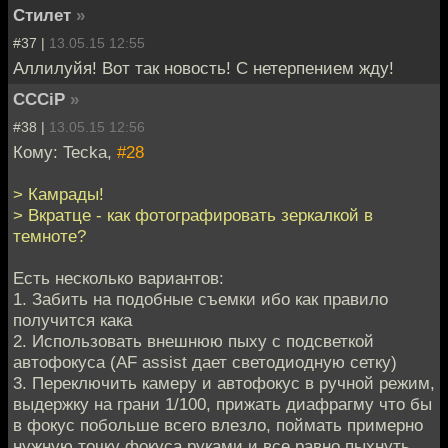
Стилет
»
#37 |
13.05.15 12:55
Аллилуйя! Вот так новость! С нетерпением жду!
CCCiP
»
#38 |
13.05.15 12:56
Кому: Tecka,
#28
> Камрады!
> Вкратце - как фотографировать зеркалкой в
темноте?
Есть несколько вариантов:
1. Забить на подобные съемки ибо как правило
получится кака
2. Использовать внешнюю пыху с подсветкой
автофокуса (AF assist дает светодиодную сетку)
3. Переключить камеру и автофокус в ручной режим,
выдержку на грани 1/100, прижать диафрагму что бы
в фокус побольше всего влезло, поймать примерно
нужную точку фокуса руками и все равно пыхнуть