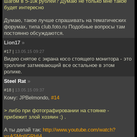
шагом в 5-10к рублей? Думаю не только мне такое
будет интересно
Думаю, такое лучше спрашивать на тематических
форумах, типа club.foto.ru Подобные вопросы там
постоянно обсуждаются.
Lion17
»
#17 |
13.05.15 09:27
Видео снятое с экрана косо стоящего монитора - это
троллинг затмевающий все остальное в этом
ролике.
Steel Rat
»
#18 |
13.05.15 09:37
Кому: JPBelmondo,
#14
> либо при фотографировании на стоянке -
прибежит злой хозяин :) .
А ты делай так:
http://www.youtube.com/watch?
v=ASMpIlGRHI4