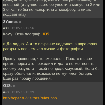
внешней (и лучше всего ее увести в минус на 2 или
3 очка что бы не испортила атмосферу, а лишь
подсветила)
ЗУшник
»
#39 |
13.05.15 12:56
Кому: Осциллограф,
#35
> Да ладно. А я то искренне надеялся в паре фраз
раскрыть весь смысл жизни и фотографии.
Прошу прощения, что вмешался. Просто в свое
время, через это проходил и долго не мог понять,
почему результат такой не предсказуемый. Если бы
сразу объяснили, возможно не мучился бы зря.
Еще раз прошу прощения.
O18t
»
#40 |
13.05.15 13:39
http://oper.ru/visitors/rules.php