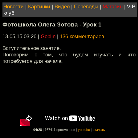
Новости
|
Картинки
|
Видео
|
Переводы
|
Магазин
|
VIP
клуб
Фотошкола Олега Зотова - Урок 1
13.05.15 03:26
|
Goblin
|
136 комментариев
Вступительное занятие.
Поговорим о том, что будем изучать и что
потребуется для начала.
04:28
|
167411 просмотров
|
youtube
|
скачать