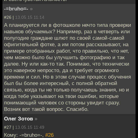
-=bruho=-
»
#26 |
13.05.15 11:14
А планируется ли в фотошколе нечто типа проверки
навыков обучаемых? Например, раз в четверть или
полугодие граждане шлют по своей самой-самой
офигительной фотке, а им потом рассказывают, на
примере отобранных работ, что правильно, что нет,
чем можно было бы улучшить фотографию и так
далее. Ну или как-то так. Понимаю, что технически
это наверное непросто, да и требует огромного
времени и сил. Но в этом случае процесс обучения
был бы более интересный, с полной обратной
связью, когда ты не только получаешь знания, но и
когда тебе указывают на твои ошибки, которые
понимающий человек со стороны увидит сразу.
Возник вот такой вопрос. Спасибо.
Олег Зотов
»
#27 |
13.05.15 11:49
Кому: -=bruho=-,
#26