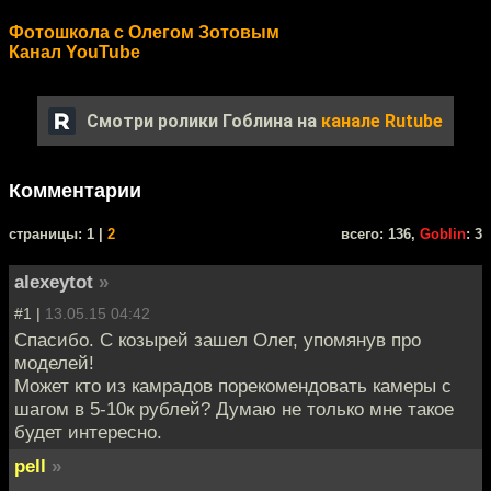
Фотошкола с Олегом Зотовым
Канал YouTube
Смотри ролики Гоблина на
канале Rutube
Комментарии
cтраницы: 1 |
2
всего: 136,
Goblin
: 3
alexeytot
»
#1 |
13.05.15 04:42
Спасибо. С козырей зашел Олег, упомянув про
моделей!
Может кто из камрадов порекомендовать камеры с
шагом в 5-10к рублей? Думаю не только мне такое
будет интересно.
pell
»