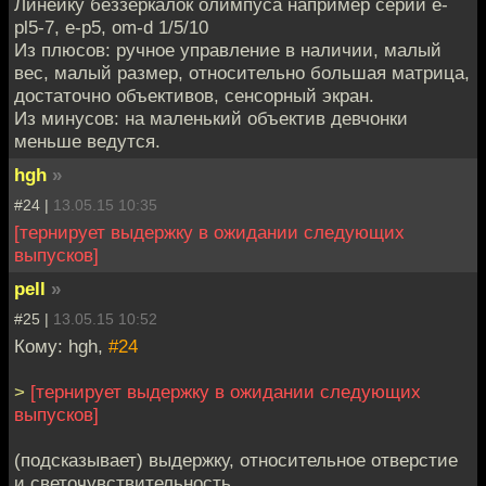
Линейку беззеркалок олимпуса например серий e-
pl5-7, e-p5, om-d 1/5/10
Из плюсов: ручное управление в наличии, малый
вес, малый размер, относительно большая матрица,
достаточно объективов, сенсорный экран.
Из минусов: на маленький объектив девчонки
меньше ведутся.
hgh
»
#24 |
13.05.15 10:35
[тернирует выдержку в ожидании следующих
выпусков]
pell
»
#25 |
13.05.15 10:52
Кому: hgh,
#24
>
[тернирует выдержку в ожидании следующих
выпусков]
(подсказывает) выдержку, относительное отверстие
и светочувствительность.