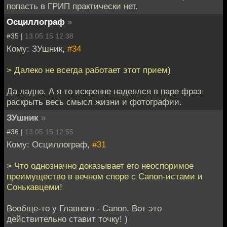
попасть в ГРИП практически нет.
Осциллограф
»
#35 |
13.05.15 12:38
Кому: ЗУшник,
#34
> Далеко не всегда работает этот прием)
Да ладно. А я то искренне надеялся в паре фраз
раскрыть весь смысл жизни и фотографии.
ЗУшник
»
#36 |
13.05.15 12:55
Кому: Осциллограф,
#31
> Что однозначно доказывает его неоспоримое
преимущество в вечном споре с Canon-истами и
Сонькавцеми!
Вообще-то у Главного - Canon. Вот это
действительно ставит точку! )