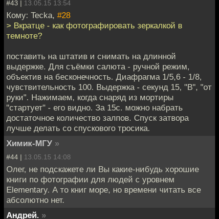
#43 |
13.05.15 13:54
Кому: Tecka,
#28
> Вкратце - как фотографировать зеркалкой в
темноте?
поставить на штатив и снимать на длинной
выдержке. Для съёмки салюта - ручной режим,
объектив на бесконечность. Диафрагма 1/5,6 - 1/8,
чувствительность 100. Выдержка - секунд 15, "B", "от
руки". Нажимаем, когда снаряд из мортиры
"стартует" - его видно. За 15с. можно набрать
достаточное количество залпов. Спуск затвора
лучше делать со спускового тросика.
Химик-МГУ
»
#44 |
13.05.15 14:08
Олег, не подскажете ли Вы какие-нибудь хорошие
книги по фотографии для людей с уровнем
Elementary. А то книг море, но времени читать все
абсолютно нет.
Андрей.
»