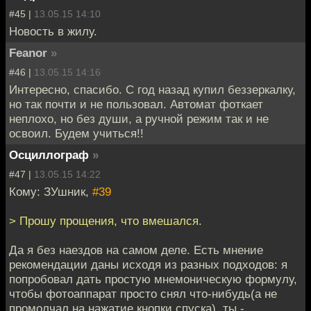
#45 |
13.05.15 14:10
Новость в жилу.
Feanor
»
#46 |
13.05.15 14:16
Интересно, спасибо. С год назад купил беззеркалку,
но так почти и не пользовал. Автомат фоткает
неплохо, но без души, а ручной режим так и не
освоил. Будем учиться!!
Осциллограф
»
#47 |
13.05.15 14:22
Кому: ЗУшник,
#39
> Прошу прощения, что вмешался.
Да я без наездов на самом деле. Есть мнение
рекомендации даны исходя из разных подходов: я
попробовал дать простую мнемоническую формулу,
чтобы фотоаппарат просто снял что-нибудь(а не
промолчал на нажатие кнопки спуска), ты -