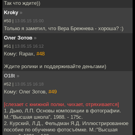
Так что ждите))
Kroky
»
#50 |
13.05.15 15:00
Только я заметил, что Вера Брежнева - хороша? :)
Олег Зотов
»
#51 |
13.05.15 16:12
Кому: Rapax,
#48
Ждите ролики и поддерживайте деньгами)
O18t
»
#52 |
13.05.15 16:18
Кому: Олег Зотов,
#49
[слезает с книжной полки, чихает, отряхивается]
1. Дыко, Л.П. Основы композиции в фотографии.
М.:"Высшая школа", 1988. - 175с.
2. Курский, Л.Д., Фельдман Я.Д. Иллюстрированное
пособие по обучению фотосъёмке. М.:"Высшая