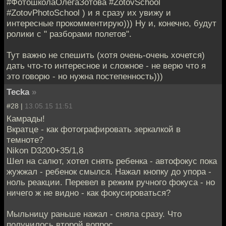
#ФотошколаОлегаЗотова #ZotovSchool
#ZotovPhotoSchool ) и я сразу их увижу и
интересные прокомментирую))) Ну и, конечно, будут
ролики с " разборами полетов".
Тут важно не спешить (хотя очень-очень хочется)
дать что-то интересное и сложное - не верю что я
это говорю - но нужна постепенность)))
Tecka
»
#28 |
13.05.15 11:51
Камрады!
Вкратце - как фотографировать зеркалкой в
темноте?
Nikon D3200+35/1,8
Шел на салют, хотел снять ребенка - автофокус пока
жужжал - ребенок смылся. Нажал кнопку до упора -
ноль реакции. Перевел в режим ручного фокуса - но
ничего ж не видно - как фокусироваться?
Мыльницу раньше нажал - сняла сразу. Что
получилось второй вопрос.