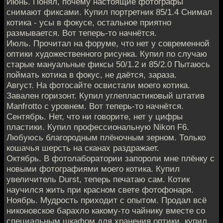
Июнь. Понял, почему настоящие фотографы
снимают фиксами. Купил портретник 85/1.4 Снимал
котика - усы в фокусе, остальное приятно
размывается. Вот теперь-то начнётся.
Июль. Прочитал на форуме, что нет у современной
оптики художественного рисунка. Купил по случаю
старые мануальные фиксы 50/1.2 и 85/2.0 Пытаюсь
поймать котика в фокус, не даётся, зараза.
Август. На фотосайте освистали моего котика.
Завален горизонт. Купил углепластиковый штатив
Manfrotto с уровнем. Вот теперь-то начнётся.
Сентябрь. Нет, что ни говорите, нет у цифры
пластики. Купил профессиональную Nikon F6.
Любуюсь благородным плёночным зерном. Только
кошачья шерсть на сканах раздражает.
Октябрь. В фотолаборатории запороли мне плёнку с
новыми фотографиями моего котика. Купил
увеличитель Durst, теперь печатаю сам. Котик
научился жить при красном свете фотофонаря.
Ноябрь. Мудрость приходит с опытом. Продал всё
никоновское барахло какому-то чайнику вместе со
специальным шкафом для хранения оптики, купил