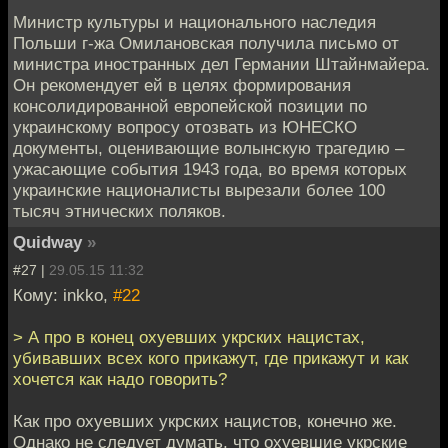
Министр культуры и национального наследия
Польши г-жа Омилановская получила письмо от
министра иностранных дел Германии Штайнмайера.
Он рекомендует ей в целях формирования
консолидированной европейской позиции по
украинскому вопросу отозвать из ЮНЕСКО
документы, оценивающие волынскую трагедию –
ужасающие события 1943 года, во время которых
украинские националисты вырезали более 100
тысяч этнических поляков.
Quidway
»
#27 |
29.05.15 11:32
Кому: inkko,
#22
> А про в конец охуевших укрских нацистах,
убивавших всех кого прикажут, где прикажут и как
хочется как надо говорить?
Как про охуевших укрских нацистов, конечно же.
Однако не следует думать, что охуевшие укрские