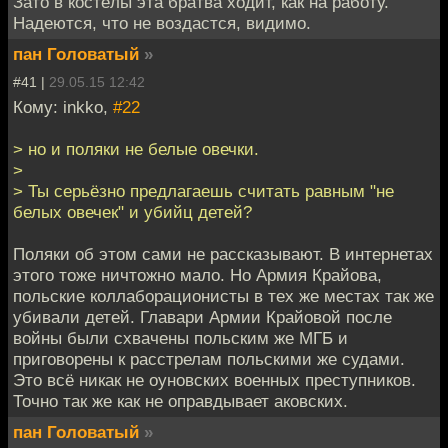
Зато в костёлы эта братва ходит, как на работу.
Надеются, что не воздастся, видимо.
пан Головатый
»
#41 |
29.05.15 12:42
Кому: inkko,
#22
> но и поляки не белые овечки.
>
> Ты серьёзно предлагаешь считать равным "не
белых овечек" и убийц детей?
Поляки об этом сами не рассказывают. В интернетах
этого тоже ничтожно мало. Но Армия Крайова,
польские коллаборационисты в тех же местах так же
убивали детей. Главари Армии Крайовой после
войны были схвачены польским же МГБ и
приговорены к расстрелам польскими же судами.
Это всё никак не оуновских военных преступников.
Точно так же как не оправдывает аковских.
пан Головатый
»