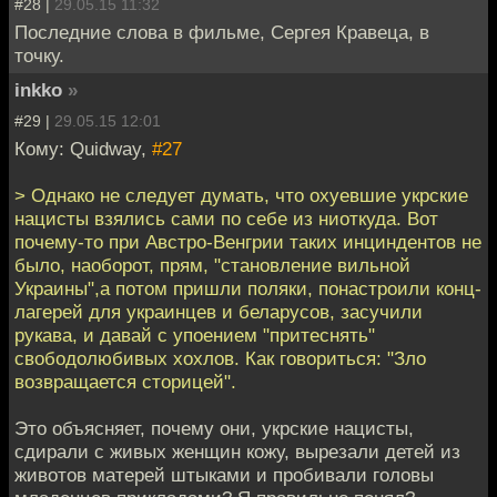
#28 |
29.05.15 11:32
Последние слова в фильме, Сергея Кравеца, в
точку.
inkko
»
#29 |
29.05.15 12:01
Кому: Quidway,
#27
> Однако не следует думать, что охуевшие укрские
нацисты взялись сами по себе из ниоткуда. Вот
почему-то при Австро-Венгрии таких инциндентов не
было, наоборот, прям, "становление вильной
Украины",а потом пришли поляки, понастроили конц-
лагерей для украинцев и беларусов, засучили
рукава, и давай с упоением "притеснять"
свободолюбивых хохлов. Как говориться: "Зло
возвращается сторицей".
Это объясняет, почему они, укрские нацисты,
сдирали с живых женщин кожу, вырезали детей из
животов матерей штыками и пробивали головы