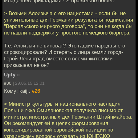
младенцев прикладами? Я правильно понял?
> Возьми Алоизыча с его нацистами - если бы не
унизительные для Германии результаты подписания
"Версальского мирного договора", то они не когда бы
не нашли поддержки у простого немецкого бюргера.
Т.е. Алоизыч не виноват? Это гадкие народцы его
спровоцировали? И стереть с лица земли город-
Герой Ленинград вместе со всеми жителями
приказывал не он?
Ujify
»
#30 |
29.05.15 12:01
Кому: kaiji,
#26
> Министр культуры и национального наследия
Польши г-жа Омилановская получила письмо от
министра иностранных дел Германии Штайнмайера.
Он рекомендует ей в целях формирования
консолидированной европейской позиции по
украинскому вопросу отозвать из ЮНЕСКО