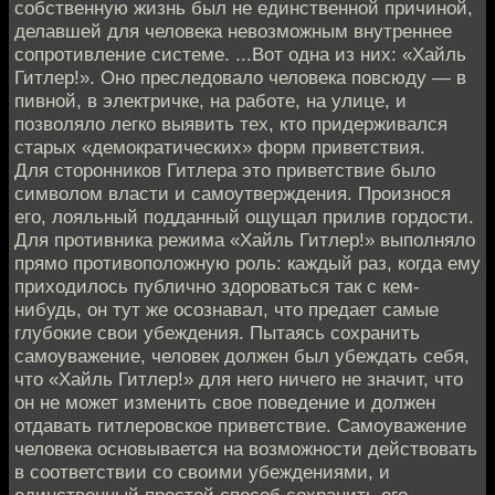
собственную жизнь был не единственной причиной,
делавшей для человека невозможным внутреннее
сопротивление системе. ...Вот одна из них: «Хайль
Гитлер!». Оно преследовало человека повсюду — в
пивной, в электричке, на работе, на улице, и
позволяло легко выявить тех, кто придерживался
старых «демократических» форм приветствия.
Для сторонников Гитлера это приветствие было
символом власти и самоутверждения. Произнося
его, лояльный подданный ощущал прилив гордости.
Для противника режима «Хайль Гитлер!» выполняло
прямо противоположную роль: каждый раз, когда ему
приходилось публично здороваться так с кем-
нибудь, он тут же осознавал, что предает самые
глубокие свои убеждения. Пытаясь сохранить
самоуважение, человек должен был убеждать себя,
что «Хайль Гитлер!» для него ничего не значит, что
он не может изменить свое поведение и должен
отдавать гитлеровское приветствие. Самоуважение
человека основывается на возможности действовать
в соответствии со своими убеждениями, и
единственный простой способ сохранить его —