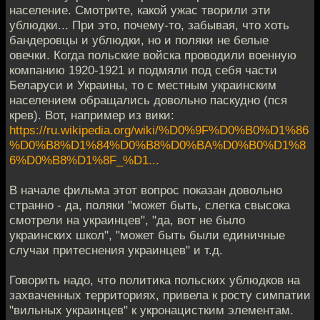
население. Смотрите, какой ужас творили эти
ублюдки... При это, почему-то, забывая, что хоть
бандеровцы и ублюдки, но и поляки не белые
овечки. Когда польские войска проводили военную
компанию 1920-1921 и подмяли под себя части
Беларуси и Украины, то с местным украинским
населением обращались довольно паскудно (пся
крев). Вот, например из вики:
https://ru.wikipedia.org/wiki/%D0%9F%D0%B0%D1%86
%D0%B8%D1%84%D0%B8%D0%BA%D0%B0%D1%8
6%D0%B8%D1%8F_%D1...
В начале фильма этот вопрос показан довольно
странно - да, поляки "может быть, слегка свысока
смотрели на украинцев", "да, вот не было
украинских школ", "может быть были единичные
случаи притеснения украинцев" и т.д.
Говорить надо, что политика польских ублюдков на
захваченных территориях, привела к росту симпатии
"вильных украинцев" к укронацистким элементам.