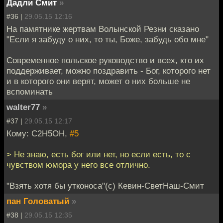
Дадли Смит
»
#36 |
29.05.15 12:16
На памятнике жертвам Волынской Резни сказано
"Если я забуду о них, то ты, Боже, забудь обо мне"
Современное польское руководство и всех, кто их
поддерживает, можно поздравить - Бог, которого нет
и в которого они верят, может о них больше не
вспоминать
walter77
»
#37 |
29.05.15 12:17
Кому: C2H5OH,
#5
> Не знаю, есть бог или нет, но если есть, то с
чувством юмора у него все отлично.
"Взять хотя бы утконоса"(с) Кевин-СветНаш-Смит
пан Головатый
»
#38 |
29.05.15 12:35