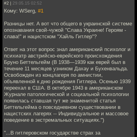
#2 |
29.05.15 02:52
Кому: WSerg,
#1
Разницы нет. А вот что общего в украинской системе
опознавания свой-чужой "Слава Украине! Героям -
слава!" и нацистском "Хайль Гитлер"?
Ответ на этот вопрос знал американский психолог и
психиатр австрийско-еврейского происхождения
Бруно Беттельгейм (В 1938—1939 как еврей был в
течение 11 месяцев узником Дахау и Бухенвальда.
Освобожден из концлагеря по амнистии,
объявленной к дню рождения Гитлера. Осенью 1939
переехал в США. В октябре 1943 в американском
Журнале патологической и социальной психологии
появилась ставшая тут же знаменитой статья
Беттельгейма о повседневном существовании в
нацистских лагерях -- Индивидуальное и массовое
поведение в экстремальных ситуациях.")
"...В гитлеровском государстве страх за