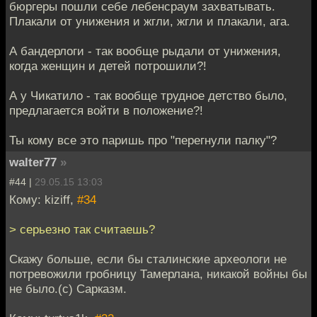
бюргеры пошли себе лебенсраум захватывать.
Плакали от унижения и жгли, жгли и плакали, ага.
А бандерлоги - так вообще рыдали от унижения,
когда женщин и детей потрошили?!
А у Чикатило - так вообще трудное детство было,
предлагается войти в положение?!
Ты кому все это паришь про "перегнули палку"?
walter77
»
#44 |
29.05.15 13:03
Кому: kiziff,
#34
> серьезно так считаешь?
Скажу больше, если бы сталинские археологи не
потревожили гробницу Тамерлана, никакой войны бы
не было.(с) Сарказм.