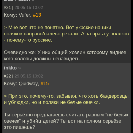
#21 |
29.05.15 10:02
Кому: Vufer,
#13
> Мне вот что не понятно. Вот укрские нацики
поляков направо/налево резали. А за врага у поляков
- почему-то русские.
Очевидно же: У них общий хозяин которому виднее
кого холопы должны ненавидеть.
inkko
»
#22 |
29.05.15 10:02
Кому: Quidway,
#15
> При это, почему-то, забывая, что хоть бандеровцы
и ублюдки, но и поляки не белые овечки.
Ты серьёзно предлагаешь считать равным "не белых
овечек" и убийц детей? Ты вот на полном серьёзе
это пишешь?