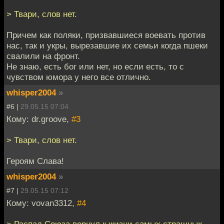
> Твари, слов нет.
Причем как поляки, призвавшиеся воевать против
нас, так и укры, вырезавшие их семьи когда пшеки
свалили на фронт.
Не знаю, есть бог или нет, но если есть, то с
чувством юмора у него все отлично.
whisper2004
»
#6 |
29.05.15 07:04
Кому: dr.groove,
#3
> Твари, слов нет.
Героям Слава!
whisper2004
»
#7 |
29.05.15 07:12
Кому: vovan3312,
#4
> Распад Союза вернул к жизни самых страшных