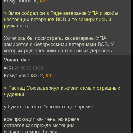
Кому: turtus1k,
#32
> 8мая собрал он в Раде ветеранов УПА и якобы
настоящих ветеранов ВОВ и те замирились и
ручкались.
Хотелось бы посмотреть, как ветераны УПА
замирятся с белорусскими ветеранами ВОВ. У
которых родственники из тех самых деревень.
Vovan_dv
»
#45 |
29.05.15 13:03
Кому: vovan3312,
#4
> Распад Союза вернул к жизни самых страшных
чудовищ.
у Гумилева есть "про мстящее время"
все проходит как тень, но время
остается как прежде мстящим
и былое темное бремя