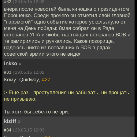
#32 |
29.05.15 12:02
вчера после новостей была киношка с президентом
Порошенко. Среди прочего он отметил свой главной
"пэрэмогой" одно событие которое ускользнуло от
меня на День победы: 8мая собрал он в Раде
ветеранов УПА и якобы настоящих ветеранов ВОВ и
те замирились и ручкались. Какое позорище,
надеюсь никто из воевавших в ВОВ в рядах
советской армии этого не видел
inkko
»
#33 |
29.05.15 12:02
Кому: Quidway,
#27
> Еще раз - преступления ни забывать, ни прощать
не призываю.
Ты хотя бы себе-то не ври.
kiziff
»
#34 |
29.05.15 12:03