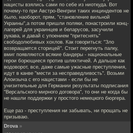
нацисты взялись сами по себе из ниоткуда. Вот
почему-то при Австро-Венгрии таких инциндентов не
было, наоборот, прям, "становление вильной
Украины",а потом пришли поляки, понастроили конц-
лагерей для украинцев и беларусов, засучили
рукава, и давай с упоением "притеснять"
свободолюбивых хохлов. Как говориться: "Зло
возвращается сторицей". Стоит перегнуть палку,
вмиг появляются всякие бандеры - национальные
герои борющиеся против шляхтичей. А дальше как
водоворот, все, даже самые ужасные преступления,
идут в канве "мести за несправедливость". Возьми
Алоизыча с его нацистами - если бы не
унизительные для Германии результаты подписания
"Версальского мирного договора", то они не когда бы
не нашли поддержки у простого немецкого бюргера.
Еще раз - преступления ни забывать, ни прощать не
призываю.
Drova
»