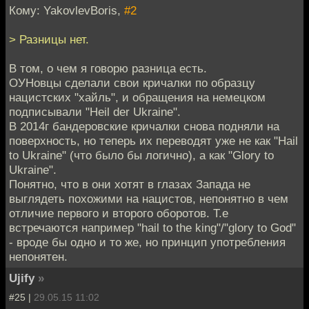
Кому: YakovlevBoris,
#2
> Разницы нет.
В том, о чем я говорю разница есть.
ОУНовцы сделали свои кричалки по образцу
нацистских "хайль", и обращения на немецком
подписывали "Heil der Ukraine".
В 2014г бандеровские кричалки снова подняли на
поверхность, но теперь их переводят уже не как "Hail
to Ukraine" (что было бы логично), а как "Glory to
Ukraine".
Понятно, что в они хотят в глазах Запада не
выглядеть похожими на нацистов, непонятно в чем
отличие первого и второго оборотов. Т.е
встречаются например "hail to the king"/"glory to God"
- вроде бы одно и то же, но принцип употребления
непонятен.
Ujify
»
#25 |
29.05.15 11:02