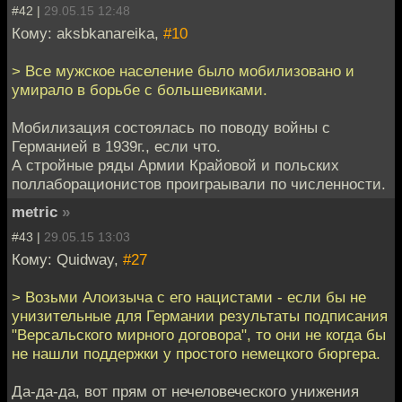
#42 |
29.05.15 12:48
Кому: aksbkanareika,
#10
> Все мужское население было мобилизовано и
умирало в борьбе с большевиками.
Мобилизация состоялась по поводу войны с
Германией в 1939г., если что.
А стройные ряды Армии Крайовой и польских
поллаборационистов проиграывали по численности.
metric
»
#43 |
29.05.15 13:03
Кому: Quidway,
#27
> Возьми Алоизыча с его нацистами - если бы не
унизительные для Германии результаты подписания
"Версальского мирного договора", то они не когда бы
не нашли поддержки у простого немецкого бюргера.
Да-да-да, вот прям от нечеловеческого унижения