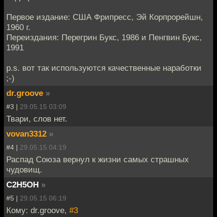
Первое издание: США Фрипресс, Эй Корпрорейшн,
1960 г.
Переиздания: Перегрин Букс, 1986 и Пенгвин Букс,
1991
p.s. вот так используются качественные наработки
;-)
dr.groove
»
#3 |
29.05.15 03:09
Твари, слов нет.
vovan3312
»
#4 |
29.05.15 04:19
Распад Союза вернул к жизни самых страшных
чудовищ.
C2H5OH
»
#5 |
29.05.15 06:19
Кому: dr.groove,
#3