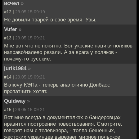
исчел
»
#12 |
29.05.15 09:19
Не добили тварей в своё время. Увы.
Vufer
»
#13 |
29.05.15 09:21
Мне вот что не понятно. Вот укрские нацики поляков
направо/налево резали. А за врага у поляков -
почему-то русские.
jurik1984
»
#14 |
29.05.15 09:21
Включу КЭПа - теперь аналогично Донбасс
пропатчить хотят.
Quidway
»
#15 |
29.05.15 09:21
Вот мне всегда в документалках о бандеровцах
нравится построение повествования. Смотрите,
говорят нам с телевизора, - толпа бешенных,
жестоких украинцев вырезает мирное польское