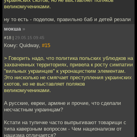
украинских скотов, но не выставляет поляков
великомучениками.
ну то есть - поделом, правильно баб и детей резали
мокша
»
#18 |
29.05.15 09:45
Кому: Quidway,
#15
> Говорить надо, что политика польских ублюдков на
захваченных территориях, привела к росту симпатии
"вильных украинцев" к укронацистким элементам.
Это нисколько не смягчает преступления украинских
скотов, но не выставляет поляков
великомучениками.
А русские, евреи, армяне и прочие, что сделали
несчастным украинцам?
Кстати на тупичке часто выпрыгивают товарищи с
типа каверзным вопросом - Чем национализм от
нацизма отличается?