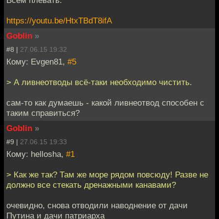
https://youtu.be/HtxTBdT8ifA
Goblin
»
#8 |
27.06.15 19:32
Кому: Evgen81,
#5
> А ливнеотводы всё-таки необходимо чистить.
сам-то как думаешь - какой ливнеотвод способен с
таким справиться?
Goblin
»
#9 |
27.06.15 19:33
Кому: hellosha,
#1
> Как же так? Там же море рядом повсюду! Разве не
должно все стекать дренажными канавами?
очевидно, снова отводили наводнение от дачи
Путина и дачи патриарха