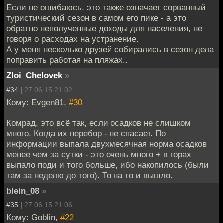
Если не ошибаюсь, это также означает сорванный
туристический сезон в самом его пике - а это
обратно неполученные доходы для населения, не
говоря о расходах на устранение.
А у меня несколько друзей собирались в сезон дела
поправить работая на пляжах..
Zloi_Chelovek
»
#34 |
27.06.15 21:02
Кому: Evgen81,
#30
Комрад, это всё так, если осадков не слишком
много. Когда их перебор - не спасает. По
информации выпала двухмесячная норма осадков
менее чем за сутки - это очень много + в горах
выпало поди и того больше, ибо накопилось (были
там за неделю до того). То на то и вышло.
blein_08
»
#35 |
27.06.15 21:06
Кому: Goblin,
#22