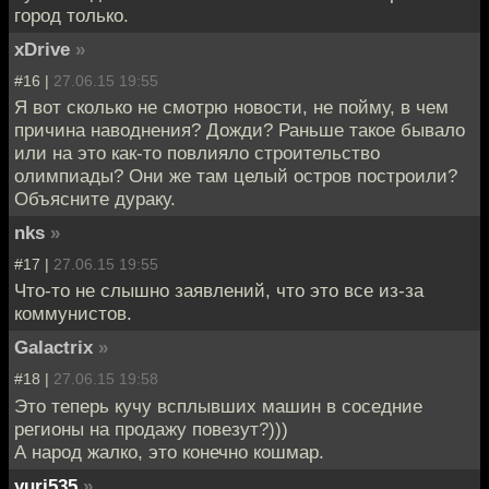
город только.
xDrive
»
#16 |
27.06.15 19:55
Я вот сколько не смотрю новости, не пойму, в чем
причина наводнения? Дожди? Раньше такое бывало
или на это как-то повлияло строительство
олимпиады? Они же там целый остров построили?
Объясните дураку.
nks
»
#17 |
27.06.15 19:55
Что-то не слышно заявлений, что это все из-за
коммунистов.
Galactrix
»
#18 |
27.06.15 19:58
Это теперь кучу всплывших машин в соседние
регионы на продажу повезут?)))
А народ жалко, это конечно кошмар.
yuri535
»