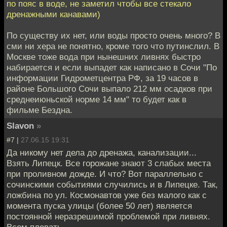
по пояс в воде, не заметил чтобы все стекало
дренажными канавами)
По существу их нет, или воды просто очень много? В
сми ни хера не понятно, кроме того что путинслил. В
Москве тоже вода при нынешних ливнях быстро
набирается и если выпадет как написано в Сочи "По
информации Гидрометцентра РФ, за 19 часов в
районе Большого Сочи выпало 212 мм осадков при
среднеиюньской норме 14 мм" то будет как в
фильме Бездна.
Slavon
»
#7 |
27.06.15 19:31
Да никому нет дела до дренажа, канализации...
Взять Липецк. Все горожане знают 3 слабых места
при проливном дожде. И что? Вот параллельно с
сочинскими событиями случились и в Липецке. Так,
ложбина по ул. Космонавтов уже без малого как с
момента пуска улицы (более 50 лет) является
постоянной неразрешимой проблемой при ливнях.
Всем плевать.