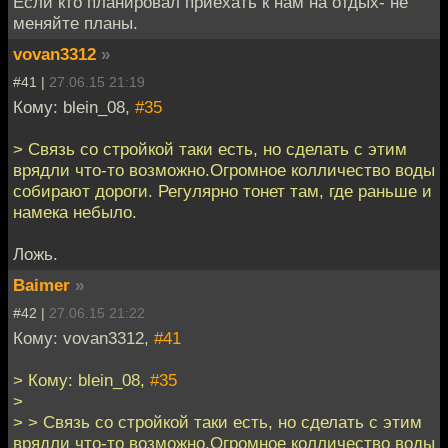
Если кто планировал приехать к нам на отдых- не
меняйте планы.
vovan3312
»
#41 |
27.06.15 21:19
Кому: blein_08,
#35
> Связь со стройкой таки есть, но сделать с этим
врядли что-то возможно.Огромное колличество воды
собирают дороги. Регулярно тонет там, где раньше и
намека небыло.
Ложь.
Baimer
»
#42 |
27.06.15 21:22
Кому: vovan3312,
#41
> Кому: blein_08,
#35
>
> > Связь со стройкой таки есть, но сделать с этим
врядли что-то возможно.Огромное колличество воды