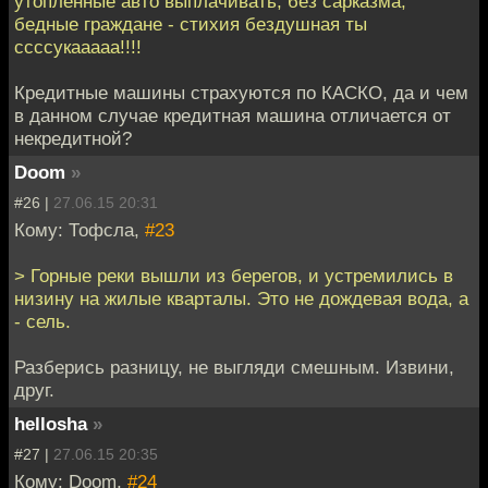
утопленные авто выплачивать, без сарказма,
бедные граждане - стихия бездушная ты
ссссукааааа!!!!
Кредитные машины страхуются по КАСКО, да и чем
в данном случае кредитная машина отличается от
некредитной?
Doom
»
#26 |
27.06.15 20:31
Кому: Тофсла,
#23
> Горные реки вышли из берегов, и устремились в
низину на жилые кварталы. Это не дождевая вода, а
- сель.
Разберись разницу, не выгляди смешным. Извини,
друг.
hellosha
»
#27 |
27.06.15 20:35
Кому: Doom,
#24