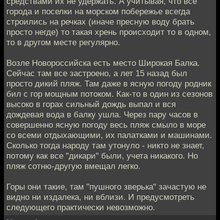
средствами их не удержать. А учитывая, что все
города и поселки на морском побережье всегда
строились на речках (иначе пресную воду брать
просто негде) то такая хрень происходит то в одном,
то в другом месте регулярно.
Возле Новороссийска есть место Широкая Балка.
Сейчас там все застроено, а лет 15 назад был
просто дикий пляж. Там даже в ясную погоду родник
бил с гор мощным потоком. Как-то в один из сезонов
высоко в горах сильный дождь выпал и вся
дождевая вода в балку ушла. Через пару часов в
совершенно ясную погоду весь пляж смыло в море
со всеми отдыхающими, их палатками и машинами.
Сколько тогда народу там утонуло - никто не знает,
потому как все "дикари" были, учета никакого. Но
пляж сотню-другую вмещал легко.
Горы они такие, там "пушного зверька" зачастую не
видно ни издалека, ни вблизи. И предусмотреть
следующего практически невозможно.