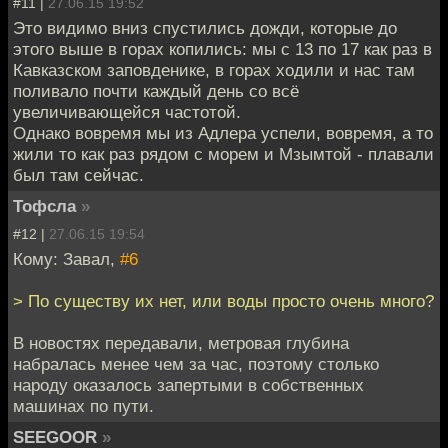
#11 |
27.06.15 19:52
Это видимо вниз спустились дожди, которые до
этого выше в горах копились: мы с 13 по 17 как раз в
Кавказском заповденике, в горах ходили и нас там
поливало почти каждый день со всё
увеличивающейся частотой.
Однако вовремя мы из Адлера успели, вовремя, а то
жили то как раз рядом с морем и Мзымтой - плавали
был там сейчас.
Тофсла
»
#12 |
27.06.15 19:54
Кому: Завал,
#6
> По существу их нет, или воды просто очень много?
В новостях передавали, метровая глубина
набралась менее чем за час, поэтому столько
народу оказалось запертыми в собственных
машинах по пути.
SEEGOOR
»