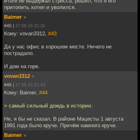
итоге не выдержал стресса, решил, что я его
притопить хотел и уволился.
Baimer
»
#45 |
27.06.15 21:31
Кому: vovan3312,
#43
Да у нас офис в хорошем месте. Ничего не
пострадало.
И дом на горе.
vovan3312
»
#46 |
27.06.15 21:33
Кому: Baimer,
#44
> самый сильный дождь в истории.
Не, я бы не сказал. В районе Мацесты 1 августа
1991 года было круче. Причём намного круче.
Baimer
»