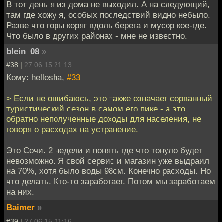
В тот день я из дома не выходил. А на следующий,
там где хожу я, особых последствий видно небыло.
Разве что горы коряг вдоль берега и мусор кое-где.
Что было в других районах - мне не известно.
blein_08
»
#38 |
27.06.15 21:13
Кому: hellosha,
#33
> Если не ошибаюсь, это также означает сорванный
туристический сезон в самом его пике - а это
обратно неполученные доходы для населения, не
говоря о расходах на устранение.
Это Сочи. 2 недели и понять где что тонуло будет
невозможно. Я свой сервис и магазин уже выдраил
на 70%, хотя было воды 98см. Конечно расходы. Но
что делать. Кто-то заработает. Потом мы заработаем
на них.
Baimer
»
#39 |
27.06.15 21:16