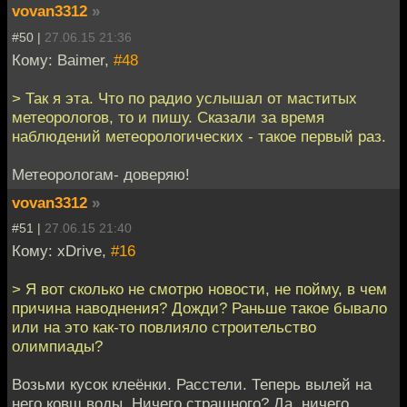
vovan3312
»
#50 |
27.06.15 21:36
Кому: Baimer,
#48
> Так я эта. Что по радио услышал от маститых
метеорологов, то и пишу. Сказали за время
наблюдений метеорологических - такое первый раз.
Метеорологам- доверяю!
vovan3312
»
#51 |
27.06.15 21:40
Кому: xDrive,
#16
> Я вот сколько не смотрю новости, не пойму, в чем
причина наводнения? Дожди? Раньше такое бывало
или на это как-то повлияло строительство
олимпиады?
Возьми кусок клеёнки. Расстели. Теперь вылей на
него ковш воды. Ничего страшного? Да, ничего