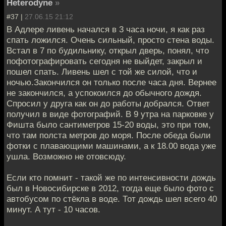
Heterodyne
»
#37 |
27.06.15 21:12
В Адлере ливень начался в 3 часа ночи, я как раз
спать ложился. Очень сильный, просто стена воды.
Встал в 7 по будильнику, открыл дверь, понял, что
пофотографировать сегодня не выйдет, закрыл и
пошел спать. Ливень шел с той же силой, что и
ночью.Закончился он только после часа дня. Вернее
не закончился, а успокоился до обычного дождя.
Спросил у друга как он до работы добрался. Ответ
получил в виде фотографий. В 9 утра на парковке у
Фишта было сантиметров 15-20 воды, это при том,
что там полста метров до моря. После обеда были
фотки с плавающими машинами, а к 18.00 вода уже
ушла. Возможно не отовсюду.
Если кто помнит - такой же по интенсивности дождь
был в Новосибирске в 2012, тогда еще было фото с
автобусом по стёкла в воде. Тот дождь шел всего 40
минут. А тут - 10 часов.