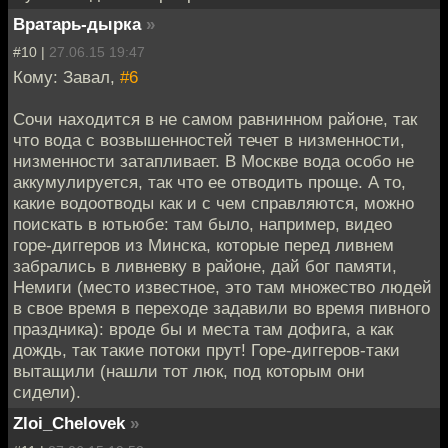
Вратарь-дырка
»
#10 |
27.06.15 19:47
Кому: Завал,
#6
Сочи находится в не самом равнинном районе, так
что вода с возвышенностей течет в низменности,
низменности затапливает. В Москве вода особо не
аккумулируется, так что ее отводить проще. А то,
какие водоотводы как и с чем справляются, можно
поискать в ютьюбе: там было, например, видео
горе-диггеров из Минска, которые перед ливнем
забрались в ливневку в районе, дай бог памяти,
Немиги (место известное, это там множество людей
в свое время в переходе задавили во время пивного
праздника): вроде бы и места там дофига, а как
дождь, так такие потоки прут! Горе-диггеров-таки
вытащили (нашли тот люк, под которым они
сидели).
Zloi_Chelovek
»