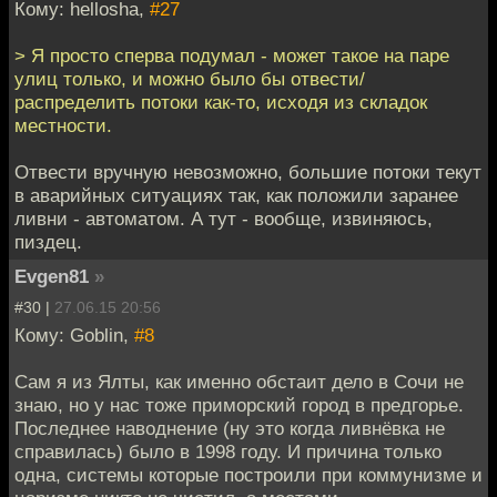
Кому: hellosha,
#27
> Я просто сперва подумал - может такое на паре
улиц только, и можно было бы отвести/
распределить потоки как-то, исходя из складок
местности.
Отвести вручную невозможно, большие потоки текут
в аварийных ситуациях так, как положили заранее
ливни - автоматом. А тут - вообще, извиняюсь,
пиздец.
Evgen81
»
#30 |
27.06.15 20:56
Кому: Goblin,
#8
Сам я из Ялты, как именно обстаит дело в Сочи не
знаю, но у нас тоже приморский город в предгорье.
Последнее наводнение (ну это когда ливнёвка не
справилась) было в 1998 году. И причина только
одна, системы которые построили при коммунизме и