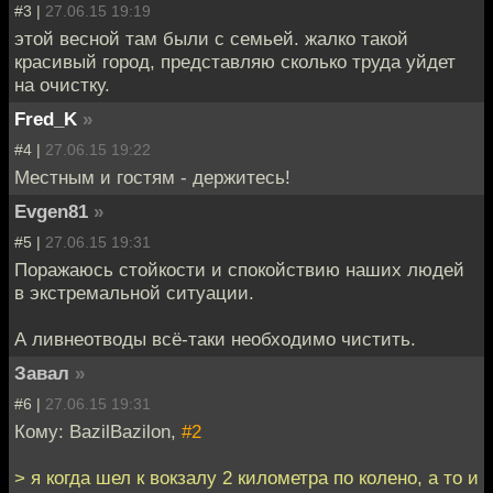
#3 |
27.06.15 19:19
этой весной там были с семьей. жалко такой
красивый город, представляю сколько труда уйдет
на очистку.
Fred_K
»
#4 |
27.06.15 19:22
Местным и гостям - держитесь!
Evgen81
»
#5 |
27.06.15 19:31
Поражаюсь стойкости и спокойствию наших людей
в экстремальной ситуации.
А ливнеотводы всё-таки необходимо чистить.
Завал
»
#6 |
27.06.15 19:31
Кому: BazilBazilon,
#2
> я когда шел к вокзалу 2 километра по колено, а то и