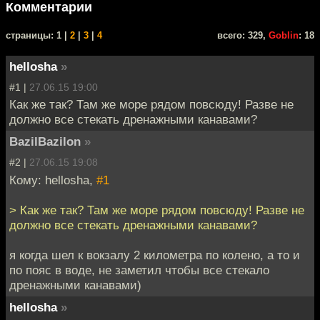
Комментарии
cтраницы: 1 |
2
|
3
|
4
всего: 329,
Goblin
: 18
hellosha
»
#1 |
27.06.15 19:00
Как же так? Там же море рядом повсюду! Разве не
должно все стекать дренажными канавами?
BazilBazilon
»
#2 |
27.06.15 19:08
Кому: hellosha,
#1
> Как же так? Там же море рядом повсюду! Разве не
должно все стекать дренажными канавами?
я когда шел к вокзалу 2 километра по колено, а то и
по пояс в воде, не заметил чтобы все стекало
дренажными канавами)
hellosha
»