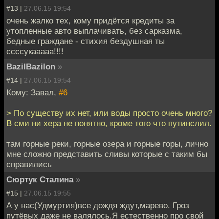
#13 |
27.06.15 19:54
очень жалко тех, кому придётся кредиты за
утопленные авто выплачивать, без сарказма,
бедные граждане - стихия бездушная ты
ссссукааааа!!!!
BazilBazilon
»
#14 |
27.06.15 19:54
Кому: Завал,
#6
> По существу их нет, или воды просто очень много?
В сми ни хера не понятно, кроме того что путинслил.
там горные реки, горные озера и горные горы, лично
мне сложно представить сливы которые с таким бы
справились
Сюртук Сталина
»
#15 |
27.06.15 19:55
А у нас(Удмуртия)все дождя ждут,марево. Гроз
путёвых даже не валялось.Я естественно про свой