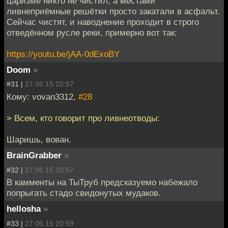
царизме никто не чистил, а местами
ливнеприёмные решётки просто закатали в асфальт.
Сейчас чистят, и наводнение проходит в строго
отведённом русле реки, примерно вот так:
https://youtu.be/jAA-0dExoBY
Doom
»
#31 |
27.06.15 20:57
Кому: vovan3312,
#28
> Всем, кто говорит про ливнеотводы:
Шаришь, вован.
BrainGrabber
»
#32 |
27.06.15 20:57
В камменты на ТыТруб предсказуемо набежало
попрыгать стадо свидонутых мудаков.
hellosha
»
#33 |
27.06.15 20:59