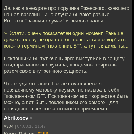
Да, как в анекдоте про поручика Ржевского, взявшего
на бал вазелин - ибо случаи бывают разные.
Вот этот "разный случай" и реализовался.
> Кстати, очень показателен один момент. Раньше
даже в голову не пришло бы попытаться оскорбить
кого-то термином "поклонник БГ", а тут глядижь ты...
Поклонники БГ тут очень ярко выступили в защиту
опидарасившегося кумира, продемонстрировав
разом свою внутреннюю сущность.
Что неудивительно. После случившегося
порядочному человеку неуместно называть себя
"поклонником БГ". Поклонником его творчества быть
можно, а вот быть поклонником его самого - для
порядочного человека отныне неприемлемо.
Abrikosov
»
#334 |
04.08.15 21:47
Кому: Raiken,
#263