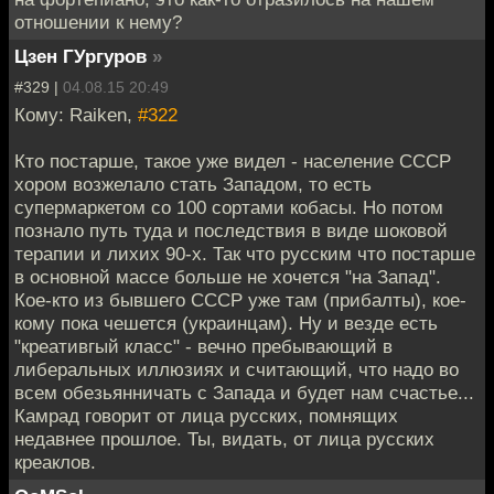
отношении к нему?
Цзен ГУргуров
»
#329 |
04.08.15 20:49
Кому: Raiken,
#322
Кто постарше, такое уже видел - население СССР
хором возжелало стать Западом, то есть
супермаркетом со 100 сортами кобасы. Но потом
познало путь туда и последствия в виде шоковой
терапии и лихих 90-х. Так что русским что постарше
в основной массе больше не хочется "на Запад".
Кое-кто из бывшего СССР уже там (прибалты), кое-
кому пока чешется (украинцам). Ну и везде есть
"креативгый класс" - вечно пребывающий в
либеральных иллюзиях и считающий, что надо во
всем обезьянничать с Запада и будет нам счастье...
Камрад говорит от лица русских, помнящих
недавнее прошлое. Ты, видать, от лица русских
креаклов.