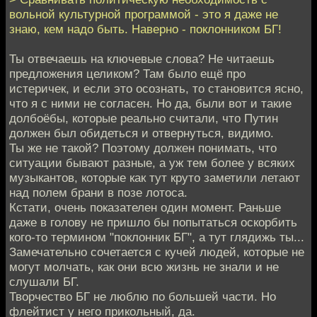
вольной культурной программой - это я даже не
знаю, кем надо быть. Наверно - поклонником БГ!
Ты отвечаешь на ключевые слова? Не читаешь
предложения целиком? Там было ещё про
истеричек, и если это осознать, то становится ясно,
что я с ними не согласен. Но да, были вот и такие
долбоёбы, которые реально считали, что Путин
должен был обидеться и отвернуться, видимо.
Ты же не такой? Поэтому должен понимать, что
ситуации бывают разные, а уж тем более у всяких
музыкантов, которые как тут круто заметили летают
над полем брани в позе лотоса.
Кстати, очень показателен один момент. Раньше
даже в голову не пришло бы попытаться оскорбить
кого-то термином "поклонник БГ", а тут глядижь ты...
Замечательно сочетается с кучей людей, которые не
могут молчать, как они всю жизнь не знали и не
слушали БГ.
Творчество БГ не люблю по большей части. Но
флейтист у него прикольный, да.