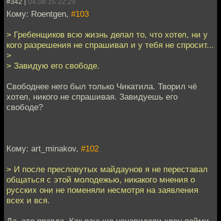
#342 |
04.08.15 22:29
Кому: Roentgen,
#103
> Гребенщиков всю жизнь делал то, что хотел, ни у
кого разрешения не спрашивал и у тебя не спросит...
>
> Завидую его свободе.
Свободнее него был только Чикатила. Творил чё
хотел, никого не спрашивая. Завидуешь его
свободе?
Кому: art_minakov,
#102
> И после пресловутых майдаунов я не переставал
общаться с этой молодежью, никакого мнения о
русских они не поменяли несмотря на заявления
всех и вся.
Да, это правда. Как раньше ненавидели хрен пойми