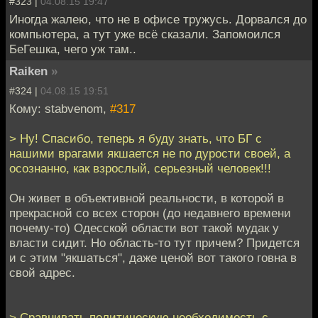
#323 |
04.08.15 19:47
Иногда жалею, что не в офисе тружусь. Дорвался до
компьютера, а тут уже всё сказали. Запомоился
БеГешка, чего уж там..
Raiken
»
#324 |
04.08.15 19:51
Кому: stabvenom,
#317
> Ну! Спасибо, теперь я буду знать, что БГ с
нашими врагами якшается не по дурости своей, а
осознанно, как взрослый, серьезный человек!!!
Он живет в объективной реальности, в которой в
прекрасной со всех сторон (до недавнего времени
почему-то) Одесской области вот такой мудак у
власти сидит. Но область-то тут причем? Придется
и с этим "якшаться", даже ценой вот такого говна в
свой адрес.
> Сравнивать политическую необходимость с