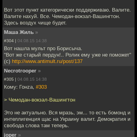
Вот этот пункт категорически поддерживаю. Валите.
Валите нахуй. Все. Чемодан-вокзал-Вашингтон.
Здесь воздух чище будет.
Маша Жиль
»
#304 |
04.08.15 14:38
Вот нашла мульт про Борисыча.
"Вот же старый пердун!.. Ролик ему уже не поможет"
(с)
http://www.antimult.ru/post/137
Necrotrooper
»
#305 |
04.08.15 14:38
Кому: Гонzа,
#303
> Чемодан-вокзал-Вашингтон
Это не актуально. Вся мразь, эм... то есть бомонд и
интеллигенция щас на Украину валит. Демократия и
свобода слова там теперь.
joper
»