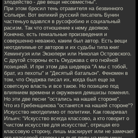
злодейство - две вещи несовместны".
При этом бросил тень отравителя на безвинного
Сольери. Вот великий русский писатель Бунин
частеньуо вдавлся в русофобию и социальный
расизм. Так что отношение к нему двоякое.
Конечно, есть гениальные произведения и
совершенно неважно, каким был автор. Есть вещи
неотделимые от авторов и их судьбы типа книг
Хемингуэя или Экзюпери или Николая Островского.
С другой стороны есть Окуджава с его гнойной
позицией. И при этом два шедевра "А мы с тобой,
брат, из пехоты" и "Десятый батальон". Феномен в
том, что Окуджва писал их, когда был еще за
советскую власть и все такое. Но позицию под
влиянием времени и окружения демшизы поменял.
Но эти две песни "остались на нашей стороне".
Что из Гребенщикова "останется на нашей стороне"?
Искусство неотделимо от политики. Как говаривал
Ильич: "Искусство всегда классово, а кто говорит о
"чистом искусстве для искусства", отрицая его
классовую сторону, лишь маскирует или не замечает
его классовой стороны и льет воду на мельницу