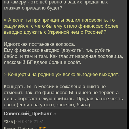
на камеру - это всё равно в ваших преданных
глазках оправдано будет?
> А если ты про принципы решил поговорить, то
задумайся, с чего бы ему стало финансово более
выгодно дружить с Украиной чем с Россией?
Идиотская постановка вопроса.
Ему финансово выгодно "дружить", т.е. рубить
бабло, и там и там. Как гласит народная пословица,
ласковый БГ вдвое больше сосёт.
> Концерты на родине уж всяко выгоднее выходят.
Концерты БГ в России к сожалению никто не
отменит. Так что финансово БГ ничего не теряет, а
лишь обретает некую прибыль. Продав за неё честь
свою (если она у него, конечно, была).
Советский_Прибалт
»
#335 |
04.08.15 21:51
Кому: Raiken,
#320