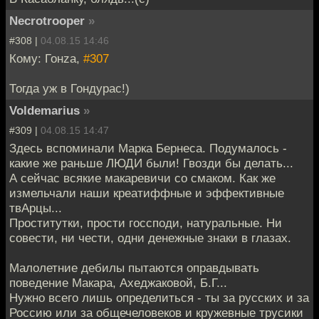
Necrotrooper
»
#308 |
04.08.15 14:46
Кому: Гонzа,
#307
Тогда уж в Гондурас!)
Voldemarius
»
#309 |
04.08.15 14:47
Здесь вспоминали Марка Бернеса. Подумалось -
какие же раньше ЛЮДИ были! Гвозди бы делать...
А сейчас всякие макаревичи со смаком. Как же
измельчали наши креатиффные и эффективные
твАрцы...
Проститутки, прости госсподи, натуральные. Ни
совести, ни чести, одни денежные знаки в глазах.
Малолетние дебилы пытаются оправдывать
поведение Макара, Ахеджаковой, Б.Г...
Нужно всего лишь определиться - ты за русских и за
Россию или за общечеловеков и кружевные трусики