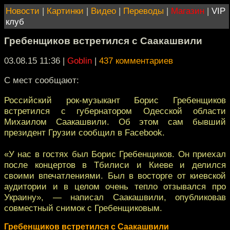
Новости
|
Картинки
|
Видео
|
Переводы
|
Магазин
|
VIP
клуб
Гребенщиков встретился с Саакашвили
03.08.15 11:36
|
Goblin
|
437 комментариев
С мест сообщают:
Российский рок-музыкант Борис Гребенщиков
встретился с губернатором Одесской области
Михаилом Саакашвили. Об этом сам бывший
президент Грузии сообщил в Facebook.
«У нас в гостях был Борис Гребенщиков. Он приехал
после концертов в Тбилиси и Киеве и делился
своими впечатлениями. Был в восторге от киевской
аудитории и в целом очень тепло отзывался про
Украину», — написал Саакашвили, опубликовав
совместный снимок с Гребенщиковым.
Гребенщиков встретился с Саакашвили