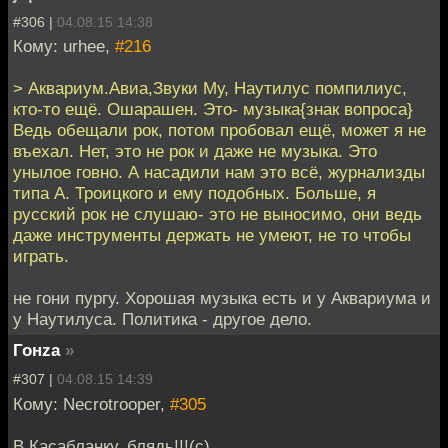
#306 |
04.08.15 14:38
Кому: urhee,
#216
> Аквариум.Авиа,Звуки Му, Наутилус помпилиус,
кто-то ещё. Ошарашен. Это- музыка{знак вопроса}
Ведь обещали рок, потом пробовал ещё, может я не
въехал. Нет, это не рок и даже не музыка. Это
унылое говно. А насадили нам это всё, журнализды
типа А. Троицкого и ему подобных. Больше, я
русский рок не слушаю- это не выносимо, они ведь
даже инструменты держать не умеют, не то чтобы
играть.
не гони пургу. Хорошая музыка есть и у Аквариума и
у Наутилуса. Политика - другое дело.
Гонzа
»
#307 |
04.08.15 14:39
Кому: Necrotrooper,
#305
В Касабланку, блядь!!!(с)