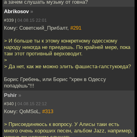
а зачем слушать музыку от говна?
Abrikosov
»
#339 |
04.08.15 22:01
Кому: Советский_Прибалт,
#291
> И больше ты к этому конкретному одесскому
народу никогда не приедешь. По крайней мере, пока
там этот противный верховодит.
>
> Да нет, как же можно злить фашиста-галстукоеда?
Борис Гребень, или Борис "хрен в Одессу
попадёшь"!!!
Pshir
»
#340 |
04.08.15 22:12
Кому: QoMSoL,
#313
> Присоединяюсь к вопросу. У Алисы таки есть
много очень хороших песен, альбом Jazz, например,
можно аж целиком слушать.