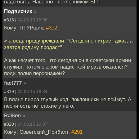
надо быть. Наверно - поклонником БГ!
Подписчик
»
#318 |
04.08.15 18:08
Кому: ПТУРщик,
#312
> а ведь предупреждали: "Сегодня он играет джаз, а
завтра родину продаст"
А как насчет того, что сегодня он в советской армии
служил, потом скором нацисткой мразь оказался?
поди полно персонажей?
fact777
»
#319 |
04.08.15 18:34
В плане пиара глупый ход, поклонники не поймут. А
песни есть не плохие у него.
Raiken
»
#320 |
04.08.15 19:37
Кому: Советский_Прибалт,
#291