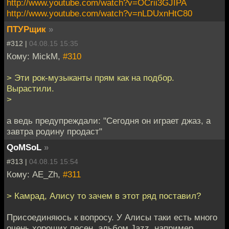
http://www.youtube.com/watch?v=OCrii3GJIPA
http://www.youtube.com/watch?v=nLDUxnHtC80
ПТУРщик
»
#312 |
04.08.15 15:35
Кому: MickM,
#310
> Эти рок-музыканты прям как на подбор.
Вырастили.
>
а ведь предупреждали: "Сегодня он играет джаз, а
завтра родину продаст"
QoMSoL
»
#313 |
04.08.15 15:54
Кому: AE_Zh,
#311
> Камрад, Алису то зачем в этот ряд поставил?
Присоединяюсь к вопросу. У Алисы таки есть много
очень хороших песен, альбом Jazz, например,