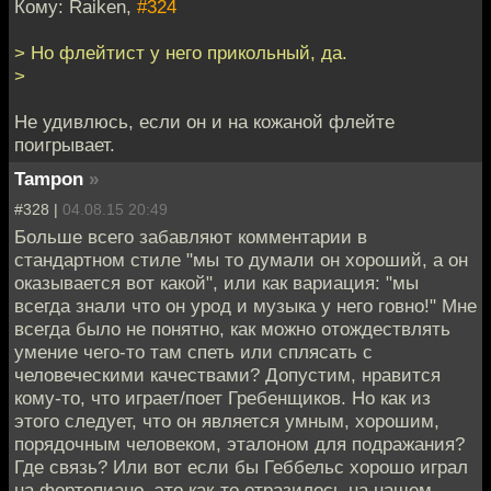
Кому: Raiken,
#324
> Но флейтист у него прикольный, да.
>
Не удивлюсь, если он и на кожаной флейте
поигрывает.
Tampon
»
#328 |
04.08.15 20:49
Больше всего забавляют комментарии в
стандартном стиле "мы то думали он хороший, а он
оказывается вот какой", или как вариация: "мы
всегда знали что он урод и музыка у него говно!" Мне
всегда было не понятно, как можно отождествлять
умение чего-то там спеть или сплясать с
человеческими качествами? Допустим, нравится
кому-то, что играет/поет Гребенщиков. Но как из
этого следует, что он является умным, хорошим,
порядочным человеком, эталоном для подражания?
Где связь? Или вот если бы Геббельс хорошо играл
на фортепиано, это как-то отразилось на нашем