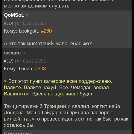
можно аж целиком слушать.
QoMSoL
»
#314 |
04.08.15 15:55
Кому: bookgott,
#260
А что так многоточий мало, ебанько?
sceadu
»
#315 |
04.08.15 15:55
Кому: Гонzа,
#303
> Вот этот пункт категорически поддерживаю.
Валите. Валите нахуй. Все. Чемодан-вокзал-
Вашингтон. Здесь воздух чище будет.
Так цитируемый Троицкий и свалил, коптит небо
Лондона. Маша Гайдар вон приняла паспорт с
вилкой, так что процесс идет, хотя не так быстро как
хотелось бы.