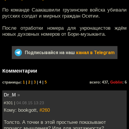
По команде Саакашвили грузинские войска убивали
русских солдат и мирных граждан Осетии.
После отработки номера для укронацистов ждём
новых духовных номеров от Бори-музыканта.
Подписывайся на наш
канал в Telegram
Комментарии
cтраницы:
1
|
2
|
3
| 4 |
5
всего: 437,
Goblin
: 6
Dr_M
»
#301 |
04.08.15 13:23
Кому: bookgott,
#260
Толсто. А точки в этой простыне показывают
процесс мышления? Или для эпатажности?