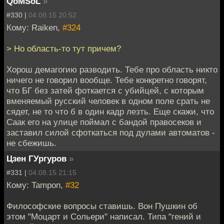
QoMSoL
»
#330 |
04.08.15 20:52
Кому: Raiken,
#324
> Но область-то тут причем?
Хорош демагогию разводить. Тебе про область никто
ничего не говорил вообще. Тебе конкретно говорят,
что БГ без затей фоткается с убийцей, с которым
вменяемый русский человек в одном поле срать не
сядет, не то что б в один кадр лезть. Еще скажи, что
Саак его на улице поймал с бандой правосеков и
заставил силой сфоткаться под дулами автоматов -
не сбежишь.
Цзен ГУргуров
»
#331 |
04.08.15 21:15
Кому: Tampon,
#32
Философские вопросы ставишь. Вон Пушкин об
этом "Моцарт и Сольери" написал. Типа "гений и