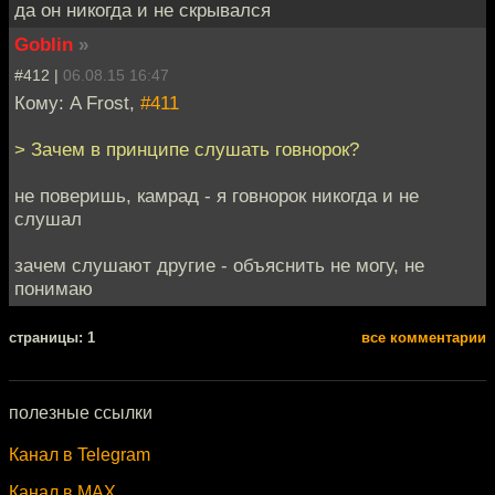
да он никогда и не скрывался
Goblin
»
#412 |
06.08.15 16:47
Кому: A Frost,
#411
> Зачем в принципе слушать говнорок?
не поверишь, камрад - я говнорок никогда и не
слушал
зачем слушают другие - объяснить не могу, не
понимаю
cтраницы: 1
все комментарии
полезные ссылки
Канал в Telegram
Канал в MAX