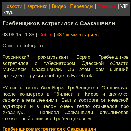
Новости
|
Картинки
|
Видео
|
Переводы
|
Магазин
|
VIP
клуб
Гребенщиков встретился с Саакашвили
03.08.15 11:36
|
Goblin
|
437 комментариев
С мест сообщают:
Российский рок-музыкант Борис Гребенщиков
встретился с губернатором Одесской области
Михаилом Саакашвили. Об этом сам бывший
президент Грузии сообщил в Facebook.
«У нас в гостях был Борис Гребенщиков. Он приехал
после концертов в Тбилиси и Киеве и делился
своими впечатлениями. Был в восторге от киевской
аудитории и в целом очень тепло отзывался про
Украину», — написал Саакашвили, опубликовав
совместный снимок с Гребенщиковым.
Гребенщиков встретился с Саакашвили