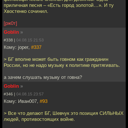
приличная песня – «Есть город золотой…». И ту
Хвостенко сочинил.
[рж0т]
Goblin
»
#338 |
04.08.15 21:53
Кому: joper,
#337
> БГ вполне может быть говном как гражданин
России, но не надо музыку к политике притягивать.
а зачем слушать музыку от говна?
Goblin
»
#346 |
04.08.15 23:57
Кому: Иван007,
#93
> Все что делают БГ, Шевчук это позиция СИЛЬНЫХ
людей, противостоящих войне.