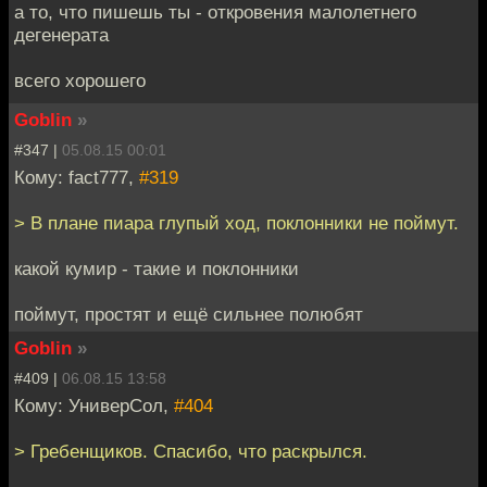
а то, что пишешь ты - откровения малолетнего
дегенерата
всего хорошего
Goblin
»
#347 |
05.08.15 00:01
Кому: fact777,
#319
> В плане пиара глупый ход, поклонники не поймут.
какой кумир - такие и поклонники
поймут, простят и ещё сильнее полюбят
Goblin
»
#409 |
06.08.15 13:58
Кому: УниверСол,
#404
> Гребенщиков. Спасибо, что раскрылся.