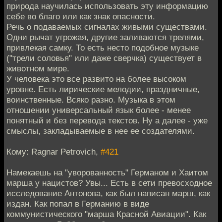
природа научилась использовать эту информацию
себе во благо или как знак опасности.
Речь о подаваемых сигналах живыми существами.
Одни рычат угрожая, другие заливаются трелями,
привлекая самку. То есть несто подобное музыке
("трели соловья" или даже сверчка) существует в
животном мире.
У человека это все развито на более высоком
уровне. Есть лирические мелодии, праздничные,
воинственные. Всяко разно. Музыка в этом
отношении универсальный язык более - менее
понятный и без перевода текстов. Ну а далее - уже
смыслы, закладываемые в нее ее создателями.
Кому: Ragnar Petrovich,
#421
Намекаешь на "уворованность" Германом и Хаитом
марша у нацистов? Увы... Есть в сети превосходное
исследование Антонова, как был написан марш, как
издан. Как попал в Германию в виде
коммунистического "марша Красной Авиации". Как