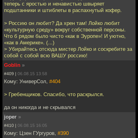
теперь с яростью и ненавистью швыряет
подштанники и штиблеты в распахнутый кофер.
> Россию он любит? Да хрен там! Лойко любит
«культурную среду» вокруг собственной персоны.
Что б рядом было чисто «как в Эуропе»! И уютно,
«как в Америке». (...)
> Убирайтесь отсюда мистер Лойко и соскребите за
собой с собой всю ВАШУ россию!
Goblin
»
#409 |
06.08.15 13:58
Кому: УниверСол,
#404
> Гребенщиков. Спасибо, что раскрылся.
да он никогда и не скрывался
joper
»
#410 |
06.08.15 16:05
Кому: Цзен ГУргуров,
#390