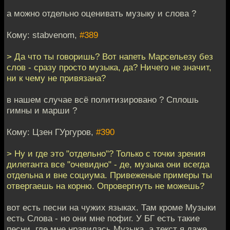
а можно отдельно оценивать музыку и слова ?
Кому: stabvenom,
#389
> Да что ты говоришь? Вот напеть Марсельезу без
слов - сразу просто музыка, да? Ничего не значит,
ни к чему не привязана?
в нашем случае всё политизировано ? Сплошь
гимны и марши ?
Кому: Цзен ГУргуров,
#390
> Ну и где это "отдельно"? Только с точки зрения
дилетанта все "очевидно" - де, музыка они всегда
отдельна и вне социума. Привеженые примеры ты
отвергаешь на корню. Опровергнуть не можешь?
вот есть песни на чужих языках. Там кроме Музыки
есть Слова - но они мне пофиг. У БГ есть такие
песни, где мне нравилась Музыка, а текст я даже