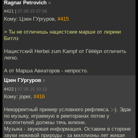
Ragnar Petrovich
»
#421 |
07.08.15 07:56
Кому: Цзен ГУргуров,
#415
> Ты не отличишь нацистские марши от лирики
Битлз
Нацистский Herbei zum Kampf от Гёёёрл отличить
легко.
А от Марша Авиаторов - непросто.
Цзен ГУргуров
»
#422 |
07.08.15 10:12
Кому: joper,
#416
Некорректный пример условного рефлекса. :-). Эдак
по музыку, играемую в ремторанах потом у
посетителей должны течь млюни.
Музыка - звуковая информация. Оставим в стороне
звуки неживой природы - за миллионы лет живая