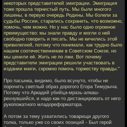
некоторых представителей эмиграции. Эмиграция
тоже прошла тернистый путь. Мы были многого
лишены, в первую очередь Родины. Мы болели за
судьбы России, старались сохранить, что возможно,
помочь, чем можно. Но у нас было одно огромное
преимущество: мы знали правду и могли о ней
свободно говорить и писать. Мы не кичились этой
привилегией, потому что понимали, как трудно было
нашим соотечественникам в Советском Союзе, но
мы ценили её. Жить не по лжи. Вот почему
представители эмиграции решили участвовать в
издании книги, скромно помочь торжеству правды."
Про пасынка, видимо, было всунуто, чтобы не
порочить светлый образ дорогого Егора Тимурыча.
Потому что Аркадий убийца-мразь-алкаш-
рехнувшийся, и надо как-то дистанцировать от него
рукопожатного младореформатора.
А потом за тему ухватились товарищи другого
толка, только уже со своих позиций - Был герой