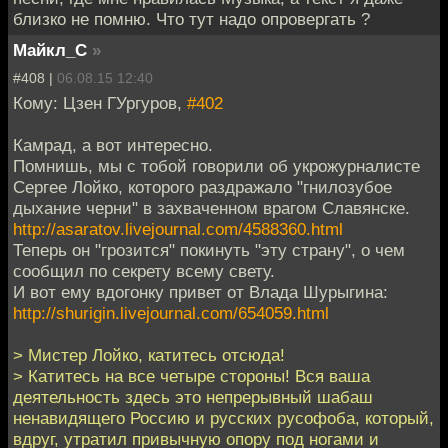
близко не помню. Что тут надо опровергать ?
Майкл_С
»
#408 |
06.08.15 12:40
Кому: Цзен ГУргуров,
#402
Камрад, а вот интересно.
Помнишь, мы с тобой говорили об укрожурналисте
Сергее Лойко, которого раздражало "гнилозубое
дыхание черни" в захваченном врагом Славянске.
http://asaratov.livejournal.com/4588360.html
Теперь он "грозится" покинуть "эту страну", о чем
сообщил по секрету всему свету.
И вот ему вдогонку привет от Влада Шурыгина:
http://shurigin.livejournal.com/654059.html
> Мистер Лойко, катитесь отсюда!
> Катитесь на все четыре стороны! Вся ваша
деятельность здесь это непрерывный шабаш
ненавидящего Россию и русских русофоба, который,
вдруг, утратил привычную опору под ногами и