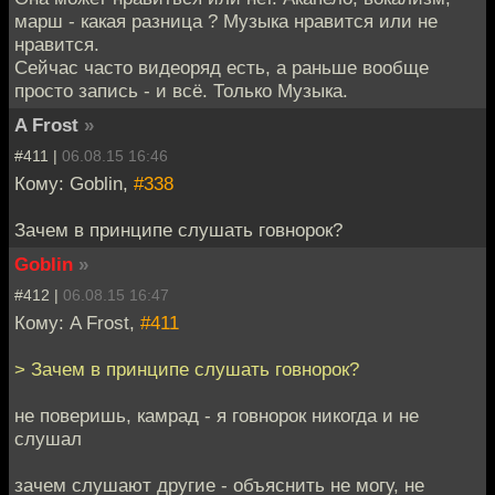
марш - какая разница ? Музыка нравится или не
нравится.
Сейчас часто видеоряд есть, а раньше вообще
просто запись - и всё. Только Музыка.
A Frost
»
#411 |
06.08.15 16:46
Кому: Goblin,
#338
Зачем в принципе слушать говнорок?
Goblin
»
#412 |
06.08.15 16:47
Кому: A Frost,
#411
> Зачем в принципе слушать говнорок?
не поверишь, камрад - я говнорок никогда и не
слушал
зачем слушают другие - объяснить не могу, не