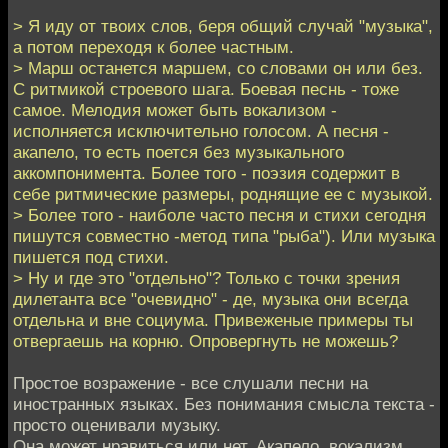
> Я иду от твоих слов, беря общий случай "музыка",
а потом переходя к более частным.
> Марш останется маршем, со словами он или без.
С ритмикой строевого шага. Боевая песнь - тоже
самое. Мелодия может быть вокализом -
исполняется исключительно голосом. А песня -
акапело, то есть поется без музыкального
аккомпонимента. Более того - поэзия содержит в
себе ритмические размеры, роднящие ее с музыкой.
> Более того - наиболе часто песня и стихи сегодня
пишутся совместно -метод типа "рыба"). Или музыка
пишется под стихи.
> Ну и где это "отдельно"? Только с точки зрения
дилетанта все "очевидно" - де, музыка они всегда
отдельна и вне социума. Привеженые примеры ты
отвергаешь на корню. Опровергнуть не можешь?
Простое возражение - все слушали песни на
иностранных языках. Без понимания смысла текста -
просто оценивали музыку.
Она может нравиться или нет. Акапело, вокализм,