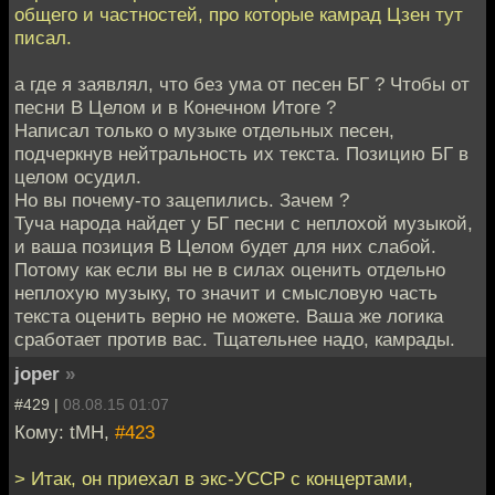
общего и частностей, про которые камрад Цзен тут
писал.
а где я заявлял, что без ума от песен БГ ? Чтобы от
песни В Целом и в Конечном Итоге ?
Написал только о музыке отдельных песен,
подчеркнув нейтральность их текста. Позицию БГ в
целом осудил.
Но вы почему-то зацепились. Зачем ?
Туча народа найдет у БГ песни с неплохой музыкой,
и ваша позиция В Целом будет для них слабой.
Потому как если вы не в силах оценить отдельно
неплохую музыку, то значит и смысловую часть
текста оценить верно не можете. Ваша же логика
сработает против вас. Тщательнее надо, камрады.
joper
»
#429 |
08.08.15 01:07
Кому: tMH,
#423
> Итак, он приехал в экс-УССР с концертами,