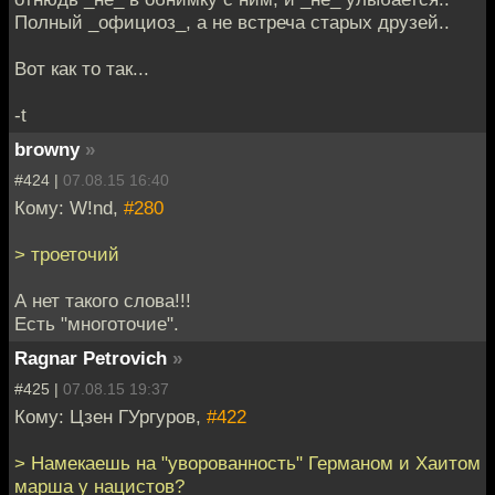
Полный _официоз_, а не встреча старых друзей..
Вот как то так...
-t
browny
»
#424 |
07.08.15 16:40
Кому: W!nd,
#280
> троеточий
А нет такого слова!!!
Есть "многоточие".
Ragnar Petrovich
»
#425 |
07.08.15 19:37
Кому: Цзен ГУргуров,
#422
> Намекаешь на "уворованность" Германом и Хаитом
марша у нацистов?