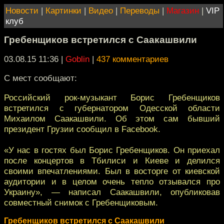
Новости
|
Картинки
|
Видео
|
Переводы
|
Магазин
|
VIP
клуб
Гребенщиков встретился с Саакашвили
03.08.15 11:36
|
Goblin
|
437 комментариев
С мест сообщают:
Российский рок-музыкант Борис Гребенщиков
встретился с губернатором Одесской области
Михаилом Саакашвили. Об этом сам бывший
президент Грузии сообщил в Facebook.
«У нас в гостях был Борис Гребенщиков. Он приехал
после концертов в Тбилиси и Киеве и делился
своими впечатлениями. Был в восторге от киевской
аудитории и в целом очень тепло отзывался про
Украину», — написал Саакашвили, опубликовав
совместный снимок с Гребенщиковым.
Гребенщиков встретился с Саакашвили