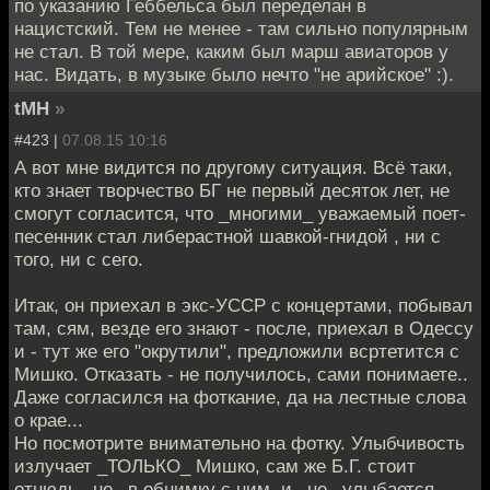
по указанию Геббельса был переделан в
нацистский. Тем не менее - там сильно популярным
не стал. В той мере, каким был марш авиаторов у
нас. Видать, в музыке было нечто "не арийское" :).
tMH
»
#423 |
07.08.15 10:16
А вот мне видится по другому ситуация. Всё таки,
кто знает творчество БГ не первый десяток лет, не
смогут согласится, что _многими_ уважаемый поет-
песенник стал либерастной шавкой-гнидой , ни с
того, ни с сего.
Итак, он приехал в экс-УССР с концертами, побывал
там, сям, везде его знают - после, приехал в Одессу
и - тут же его "окрутили", предложили всртетится с
Мишко. Отказать - не получилось, сами понимаете..
Даже согласился на фоткание, да на лестные слова
о крае...
Но посмотрите внимательно на фотку. Улыбчивость
излучает _ТОЛЬКО_ Мишко, сам же Б.Г. стоит
отнюдь _не_ в обнимку с ним, и _не_ улыбается..