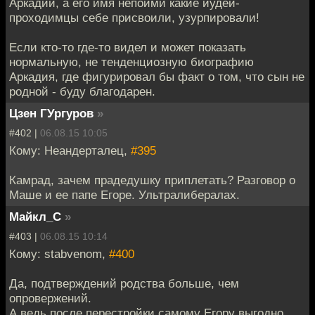
Аркадий, а его имя непойми какие иудеи-
проходимцы себе присвоили, узурпировали!
Если кто-то где-то видел и может показать
нормальную, не тенденциозную биографию
Аркадия, где фигурировал бы факт о том, что сын не
родной - буду благодарен.
Цзен ГУргуров
»
#402 |
06.08.15 10:05
Кому: Неандерталец,
#395
Камрад, зачем прадедушку приплетать? Разговор о
Маше и ее папе Егоре. Ультралибералах.
Майкл_С
»
#403 |
06.08.15 10:14
Кому: stabvenom,
#400
Да, подтверждений родства больше, чем
опровержений.
А ведь после перестройки самому Егору выгодно