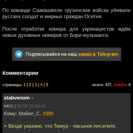
По команде Саакашвили грузинские войска убивали
русских солдат и мирных граждан Осетии.
После отработки номера для укронацистов ждём
новых духовных номеров от Бори-музыканта.
Подписывайся на наш
канал в Telegram
Комментарии
cтраницы:
1
|
2
|
3
|
4
| 5
всего: 437,
Goblin
: 6
stabvenom
»
#401 |
06.08.15 09:43
Кому: Майкл_С,
#399
> Везде указано, что Тимур - пасынок писателя.