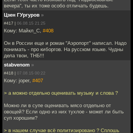
вечера", ты их тоже особо отличать будешь.
Цзен ГУргуров
»
#417 |
06.08.15 21:25
Кому: Майкл_С,
#408
Он в России еще и роман "Аэропорт" написал. Надо
понимать - про киборгов. На русском языке. Чудны
дела твои, ТНБ!!!
stabvenom
»
#418 |
07.08.15 00:22
Кому: joper,
#407
> а можно отдельно оценивать музыку и слова ?
Можно ли в супе оценивать мясо отдельно от
овощей? Если одно из них тухлое - может ли быть
суп хорошим?
> в нашем случае всё политизировано ? Сплошь