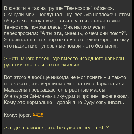
В юности я так на группе "Темнозорь" обжегся.
Скинули мп3. Послушал - ну, весьма неплохо! Потом
общался с девушкой, сказал, что из свежего мне
Темнозорь понравилась. Она напряглась и
переспросила: "А ты эта, знаешь, о чем они поют?".
Я почитал и с тех пор не слушаю Темнозорь, потому
что нацисткие тупорылые помои - это без меня.
> Есть много песен, где вместо исходного написан
русский текст - и это нормально.
Вот этого я вообще никогда не мог понять - и так-то
не сказать, что вершины смысла типа Таркана или
Макарены превращаются в рвотные массы
благодаря Ой-мама-шику-дам и прочим перепевкам.
Кому это нормально - давай я не буду озвучивать.
Кому: joper,
#428
> а где я заявлял, что без ума от песен БГ ?