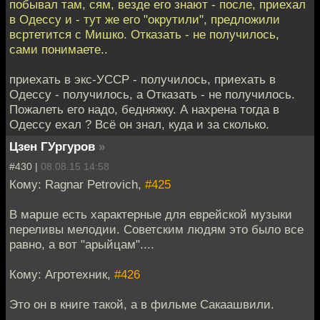
побывал там, сям, везде его знают - после, приехал
в Одессу и - тут же его "окрутили", предложили
всртетится с Мишко. Отказать - не получилось,
сами понимаете..
приехать в экс-УССР - получилось, приехать в
Одессу - получилось, а Отказать - не получилось.
Пожалеть его надо, бедняжку. А нахрена тогда в
Одессу ехал ? Всё он знал, куда и за сколько.
Цзен ГУргуров
»
#430 |
08.08.15 14:58
Кому: Ragnar Petrovich,
#425
В марше есть характерные для еврейской музыки
переливы мелодии. Советским людям это было все
равно, а вот "арыйцам"....
Кому: Агротехник,
#426
Это он в книге такой, а в фильме Сакаашвили.