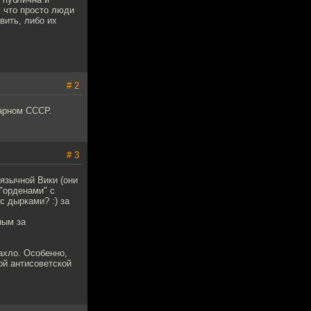
, что просто люди
вить, либо их
# 2
тарном СССР.
# 3
язычной Вики (они
"орденами" с
с дырками? :) за
ным за
пахло. Особенно,
ой антисоветской