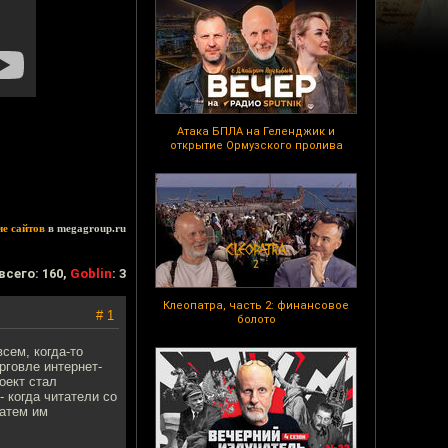
Атака БПЛА на Геленджик и
открытие Ормузского пролива
ие сайтов
в megagroup.ru
всего: 160,
Goblin
: 3
Клеопатра, часть 2: финансовое
# 1
болото
сем, когда-то
рговле интернет-
оект стал
- когда читатели со
затем им