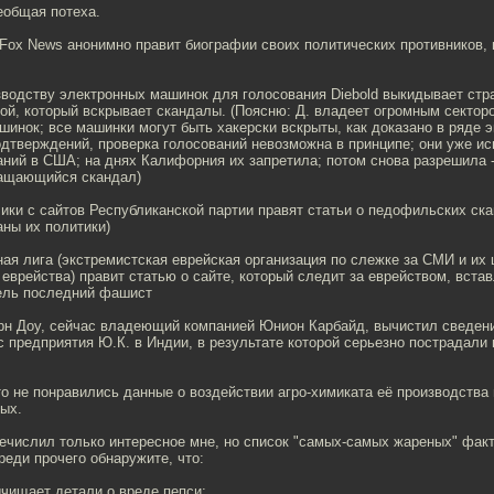
еобщая потеха.
 Fox News анонимно правит биографии своих политических противников,
водству электронных машинок для голосования Diebold выкидывает стр
ой, который вскрывает скандалы. (Поясню: Д. владеет огромным сектор
инок; все машинки могут быть хакерски вскрыты, как доказано в ряде э
дтверждений, проверка голосований невозможна в принципе; они уже ис
ний в США; на днях Калифорния их запретила; потом снова разрешила 
ащающийся скандал)
ки с сайтов Республиканской партии правят статьи о педофильских ска
ны их политики)
я лига (экстремистская еврейская организация по слежке за СМИ и их 
еврейства) правит статью о сайте, который следит за еврейством, встав
тель последний фашист
рн Доу, сейчас владеющий компанией Юнион Карбайд, вычистил сведен
с предприятия Ю.К. в Индии, в результате которой серьезно пострадали 
 не понравились данные о воздействии агро-химиката её производства 
ых.
речислил только интересное мне, но список "самых-самых жареных" факт
реди прочего обнаружите, что:
чищает детали о вреде пепси;