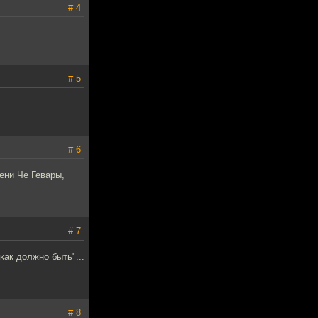
# 4
# 5
# 6
ени Че Гевары,
# 7
как должно быть"...
# 8