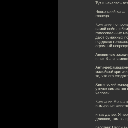
Тут и началась вс
Неоконский канал
говнеца.
Компания по произ
самой себе любим
голосовальных маш
дают бумажных по
подделке голосова
огромный непрекр
Анонимные заходчи
в них были замеша
Анти-дефамационна
малейшей критики 
то, что его созда
Химический конце
утечке химикатов 
человек
Компании Монсанто
вымирание животн
и так далее. Я пе
длиннее, там вы с
работник Пепси вы