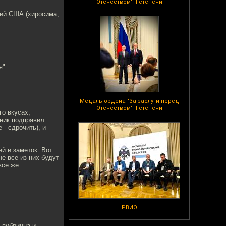
Отечеством" II степени
ний США (хиросима,
я"
Медаль ордена "За заслуги перед
Отечеством" II степени
го вкусах,
шник подправил
 - сдрочить), и
й и заметок. Вот
е все из них будут
все же:
РВИО
 публична и