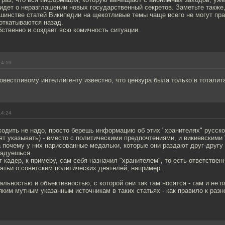
 идет о неразглашении новых государственный секретов. Заметьте также
шинстве статей Википедии на щекотливые темы чаще всего не могут пра
откатываются назад.
ственно и создает всю комичность ситуации.
14:19
вестливому интеллигенту известно, что цензура была только в тотали
14:24
ходить не надо, просто берешь информацию об этих "хранителях" русско
т указывать) - вместо с политическими предпочтениями, и викиевскими 
а почему у них нарисованные медальки, которые они раздают друг-другу 
радуешься.
от кадер, к примеру, сам себя назначил "хранителем", то есть ответствен
атьи о советским политических деятелей, например.
альностью и объективностью, с которой они так там носятся - там и не 
яким мутным указанным источникам в таких статьях - как правило к разн