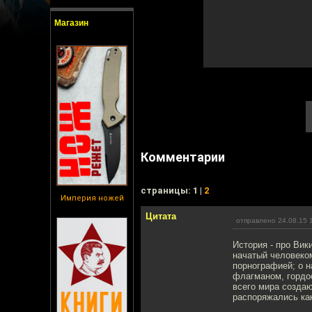
Магазин
Комментарии
cтраницы: 1 |
2
Империя ножей
Цитата
отправлено 24.08.15 
История - про Вик
начатый человеко
порнографией; о н
флагманом, гордос
всего мира создаю
распоряжались как