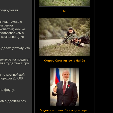
 подкидывая
65
аницы текста о
ом рынка
кспертиз; они не
пользовались в
- компания один
ндалах (потому что
цензуре на предмет
Остров Сахалин, река Найба
ляя туда текст про
ия о крупнейшей
порядка 20 000
на фауну,
ов в десятки раз
Медаль ордена "За заслуги перед