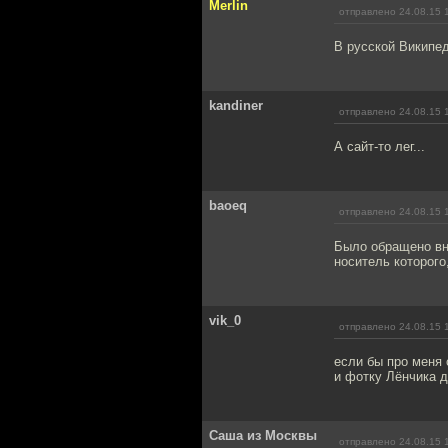
Merlin
отправлено 24.08.15 
В русской Википед
kandiner
отправлено 24.08.15 
А сайт-то лег...
baoeq
отправлено 24.08.15 
Было обращено вни
носитель которого
vik_0
отправлено 24.08.15 
если бы про меня с
и фотку Лёнчика д
Саша из Москвы
отправлено 24.08.15 