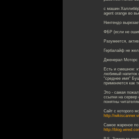
с машин Халлибёр
agent orange во вь
Нинтендо вырезает
ФБР (если не оши
Разумеется, актив
Гербалайф не жел
Дженерал Моторс 
Есть и смешное: к
любимый напиток с
"среднее имя" Буш
применяется как т
Это - самая пожал
ссылки на сервер 
понятны читателям
Сайт с которого м
http://wikiscanner.vi
Самое жареное по
http://blog.wired.c
P.S. Заметьте еще