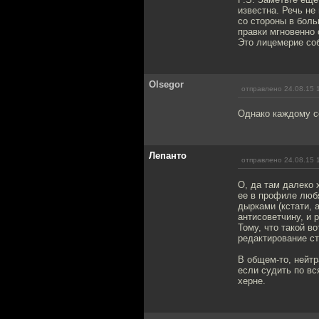
известна. Речь не
со стороны в боль
правки мгновенно 
Это лицемерие соб
Olsegor
отправлено 24.08.15 
Однако каждому со
Лепанто
отправлено 24.08.15 
О, да там далеко 
ее в профиле любя
дырками (кстати, 
антисоветчину, и 
Тому, что такой в
редактирование ст
В общем-то, нейтр
если судить по вс
херне.