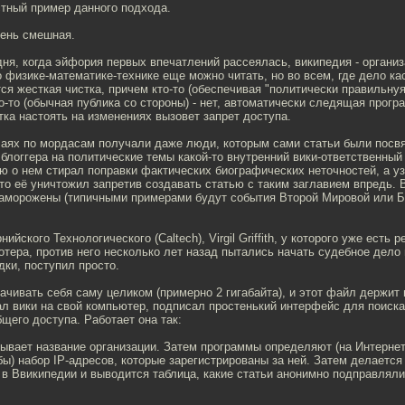
стный пример данного подхода.
чень смешная.
дня, когда эйфория первых впечатлений рассеялась, википедия - организ
о физике-математике-технике еще можно читать, но во всем, где дело ка
ся жесткая чистка, причем кто-то (обеспечивая "политически правильну
то-то (обычная публика со стороны) - нет, автоматически следящая прогр
ытка настоять на изменениях вызовет запрет доступа.
чаях по мордасам получали даже люди, которым сами статьи были посв
 блоггера на политические темы какой-то внутренний вики-ответственный
ю о нем стирал поправки фактических биографических неточностей, а уз
сто её уничтожил запретив создавать статью с таким заглавием впредь. 
заморожены (типичными примерами будут события Второй Мировой или Б
йского Технологического (Caltech), Virgil Griffith, у которого уже есть 
отера, против него несколько лет назад пытались начать судебное дело 
ки, поступил просто.
ачивать себя саму целиком (примерно 2 гигабайта), и этот файл держит 
л вики на свой компьютер, подписал простенький интерфейс для поиск
щего доступа. Работает она так:
ывает название организации. Затем программы определяют (на Интернет
ы) набор IP-адресов, которые зарегистрированы за ней. Затем делается
 в Ввикипедии и выводится таблица, какие статьи анонимно подправлял