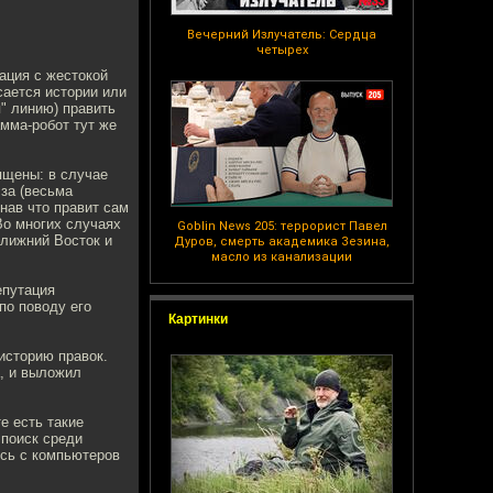
Вечерний Излучатель: Сердца
четырех
ация с жестокой
сается истории или
я" линию) править
амма-робот тут же
ящены: в случае
 за (весьма
нав что правит сам
Во многих случаях
Goblin News 205: террорист Павел
лижний Восток и
Дуров, смерть академика Зезина,
масло из канализации
репутация
по поводу его
Картинки
историю правок.
а, и выложил
е есть такие
 поиск среди
ись с компьютеров