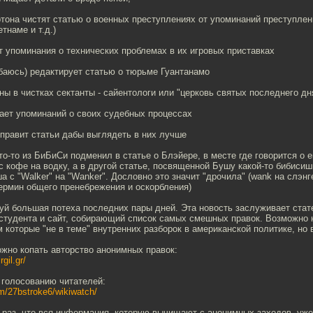
тона чистят статью о военных преступлениях от упоминаний преступле
етнаме и т.д.)
 упоминания о технических проблемах в их игровых приставках
баюсь) редактирует статью о тюрьме Гуантанамо
ны в чистках сектанты - сайентологи или "церковь святых последнего дн
ает упоминаний о своих судебных процессах
правит статьи дабы выглядеть в них лучше
то-то из БиБиСи подменил в статье о Блэйере, в месте где говорится о е
 кофе на водку, а в другой статье, посвященной Бушу какой-то бибиси
а с "Walker" на "Wanker". Дословно это значит "дрочила" (wank на слэнге
ермин общего пренебрежения и оскорбления)
уй большая потеха последних пары дней. Эта новость заслуживает стате
студента и сайт, собирающий список самых смешных правок. Возможно н
 которые "не в теме" внутренних разборок в американской политике, но 
ожно копать авторство анонимных правок:
rgil.gr/
 голосованию читателей:
om/27bstroke6/wikiwatch/
 раз, что вся информация, которую вычищают с анонимных заходов, уже