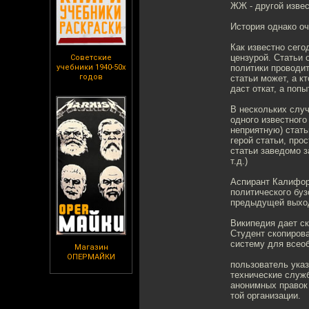
ЖЖ - другой изве
История однако о
Как известно сего
цензурой. Статьи 
Советские
учебники 1940-50х
политики проводит
годов
статьи может, а к
даст откат, а поп
В нескольких слу
одного известного
неприятную) стать
герой статьи, про
статьи заведомо 
т.д.)
Аспирант Калифорни
политического буз
предыдущей выход
Википедия дает ск
Студент скопирова
систему для всеоб
Магазин
ОПЕРМАЙКИ
пользователь указ
технические служб
анонимных правок
той организации.