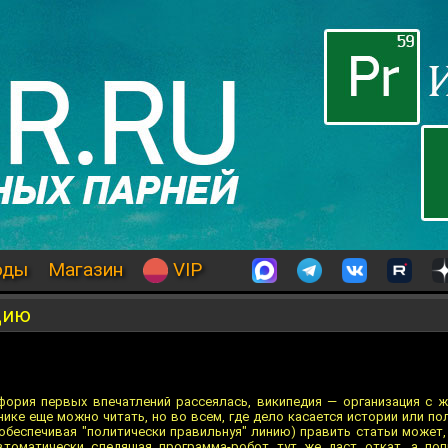
оды
Магазин
VIP
дию
йфория первых впечатлений рассеялась, википедия — организация с ж
нике еще можно читать, но во всем, где дело касается истории или п
(обеспечивая "политически правильнуя" линию) править статьи может,
втоматически следящая программа-робот тут же даст откат, а поп