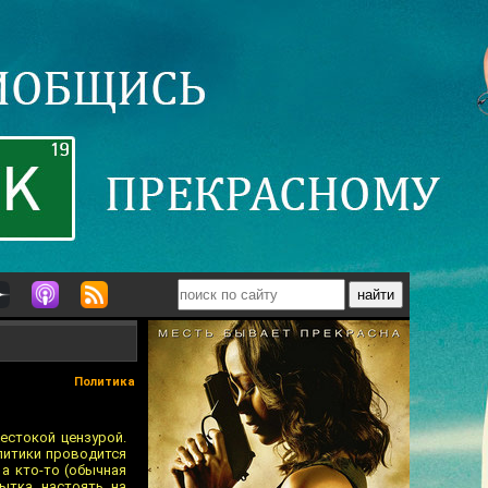
Политика
естокой цензурой.
олитики проводится
 а кто-то (обычная
ытка настоять на