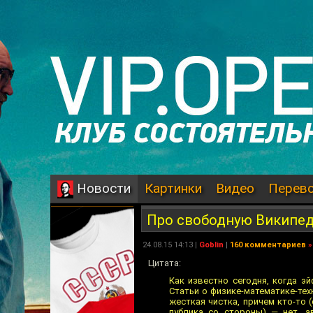
Картинки
Видео
Перев
Новости
Про свободную Википе
24.08.15 14:13 |
Goblin
|
160 комментариев
»
Цитата:
Как известно сегодня, когда э
Статьи о физике-математике-тех
жесткая чистка, причем кто-то 
публика со стороны) — нет, а