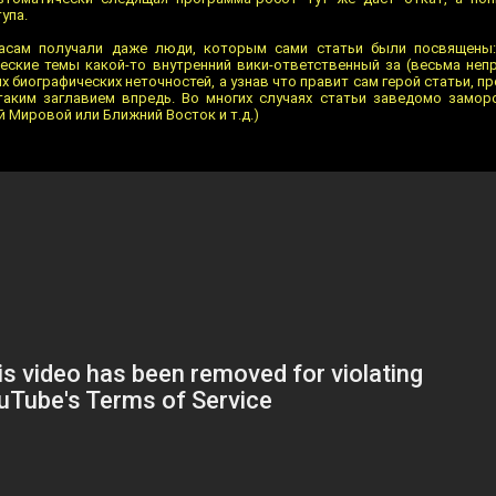
упа.
дасам получали даже люди, которым сами статьи были посвящены:
ческие темы какой-то внутренний вики-ответственный за (весьма неп
 биографических неточностей, а узнав что правит сам герой статьи, п
таким заглавием впредь. Во многих случаях статьи заведомо замо
 Мировой или Ближний Восток и т.д.)