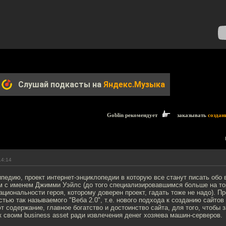
Слушай подкасты на
Яндекс.Музыка
Goblin рекомендует
заказывать
создан
14:14
ипедию, проект интернет-энциклопедии в которую все станут писать обо в
м с именем Джимми Уэйлс (до того специализировавшимся больше на то
ациональности героя, которому доверен проект, гадать тоже не надо). Пр
тью так называемого "Веба 2.0", т.е. нового подхода к созданию сайтов 
т содержание, главное богатство и достоинство сайта, для того, чтобы 
 своим business asset ради извлечения денег хозяева машин-серверов.