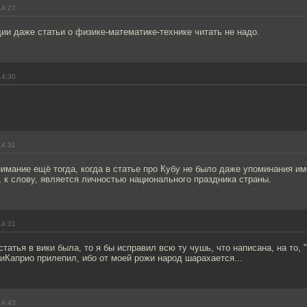
14:27
ии даже статьи о физике-математике-технике читать не надо.
14:30
14:31
мание ещё тогда, когда в статье про Кубу не было даже упоминания им
, к слову, является личностью национального праздника страны.
14:31
татья в вики была, то я бы исправил всю ту чушь, что написана, на то, "
иКаприо прилепил, ибо от моей рожи народ шарахается...
14:43