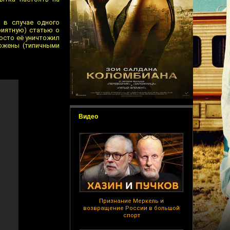
 в случае одного
риятную) статью о
росто её уничтожил
рожены (типичными
Видео
Признание Меркель и
возвращение России в большой
спорт