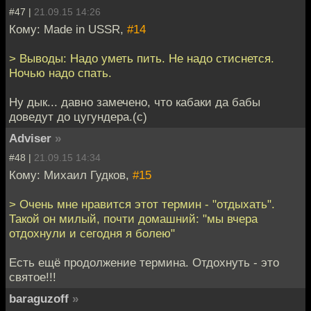
#47 |
21.09.15 14:26
Кому: Made in USSR,
#14
> Выводы: Надо уметь пить. Не надо стиснется.
Ночью надо спать.
Ну дык... давно замечено, что кабаки да бабы
доведут до цугундера.(с)
Adviser
»
#48 |
21.09.15 14:34
Кому: Михаил Гудков,
#15
> Очень мне нравится этот термин - "отдыхать".
Такой он милый, почти домашний: "мы вчера
отдохнули и сегодня я болею"
Есть ещё продолжение термина. Отдохнуть - это
святое!!!
baraguzoff
»