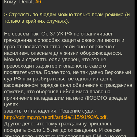
Кому: Dedal,
#6
> Стрелять по людям можно только псам режима (и
только в крайних случаях).
Не совсем так. Ст. 37 УК РФ не ограничивает
гражданина в способах защиты своих личности и
прав от посягательства, если оно сопряжено с
насилием, опасным для жизни обороняющегося.
Можно и стрелять если уверен, что это не
превосходит характер и опасность самого
посягательства. Более того, не так давно Верховный
суд РФ при разбирательстве одного из дел в
кассационном порядке снял обвинения с гражданина
отметив, что оборонявшийся имел право на
причинение нападавшим на него ЛЮБОГО вреда в
целях
защиты от нападения. Решение суда -
http://cdnimg.rg.ru/pril/article/115/91/93/6.pdf
.
Другое дело, что тому гражданину пришлось
посидеть около 1,5 лет до оправдания. И совсем
другое дело, что таксист стрелял из ПМ, а не хотя