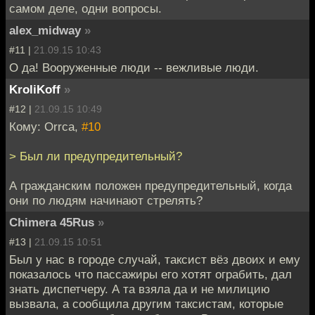
самом деле, одни вопросы.
alex_midway
»
#11 |
21.09.15 10:43
О да! Вооруженные люди -- вежливые люди.
KroliKoff
»
#12 |
21.09.15 10:49
Кому: Orrca,
#10
> Был ли предупредительный?
А гражданским положен предупредительный, когда
они по людям начинают стрелять?
Chimera 45Rus
»
#13 |
21.09.15 10:51
Был у нас в городе случай, таксист вёз двоих и ему
показалось что пассажиры его хотят ограбить, дал
знать диспетчеру. А та взяла да и не милицию
вызвала, а сообщила другим таксистам, которые