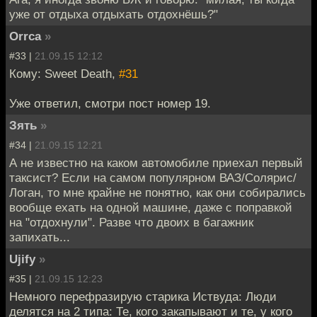
уже от отдыха отдыхать отдохнёшь?"
Orrca
»
#33 |
21.09.15 12:12
Кому: Sweet Death,
#31
Уже ответил, смотри пост номер 19.
Зять
»
#34 |
21.09.15 12:21
А не известно на каком автомобиле приехал первый
таксист? Если на самом популярном ВАЗ/Солярис/
Логан, то мне крайне не понятно, как они собирались
вообще ехать на одной машине, даже с поправкой
на "отдохнули". Разве что двоих в багажник
запихать...
Ujify
»
#35 |
21.09.15 12:23
Немного перефразирую старика Иствуда: Люди
делятся на 2 типа: Те, кого закапывают и те, у кого