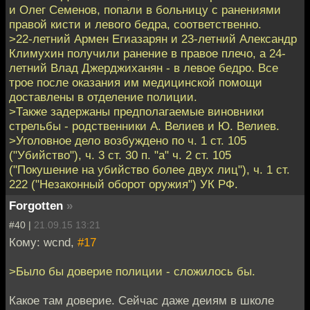
и Олег Семенов, попали в больницу с ранениями
правой кисти и левого бедра, соответственно.
>22-летний Армен Егиазарян и 23-летний Александр
Климухин получили ранение в правое плечо, а 24-
летний Влад Джерджиханян - в левое бедро. Все
трое после оказания им медицинской помощи
доставлены в отделение полиции.
>Также задержаны предполагаемые виновники
стрельбы - родственники А. Велиев и Ю. Велиев.
>Уголовное дело возбуждено по ч. 1 ст. 105
("Убийство"), ч. 3 ст. 30 п. "а" ч. 2 ст. 105
("Покушение на убийство более двух лиц"), ч. 1 ст.
222 ("Незаконный оборот оружия") УК РФ.
Forgotten
»
#40 |
21.09.15 13:21
Кому: wcnd,
#17
>Было бы доверие полиции - сложилось бы.
Какое там доверие. Сейчас даже деиям в школе