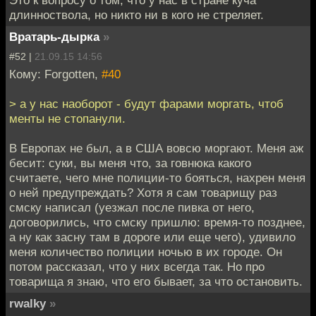
Это к вопросу о том, что у нас в стране куча
длинноствола, но никто ни в кого не стреляет.
Вратарь-дырка
»
#52 |
21.09.15 14:56
Кому: Forgotten,
#40
> а у нас наоборот - будут фарами моргать, чтоб
менты не стопанули.
В Европах не был, а в США вовсю моргают. Меня аж
бесит: суки, вы меня что, за говнюка какого
считаете, чего мне полиции-то бояться, нахрен меня
о ней предупреждать? Хотя я сам товарищу раз
смску написал (уезжал после пивка от него,
договорились, что смску пришлю: время-то позднее,
а ну как засну там в дороге или еще чего), удивило
меня количество полиции ночью в их городе. Он
потом рассказал, что у них всегда так. Но про
товарища я знаю, что его бывает, за что остановить.
rwalky
»