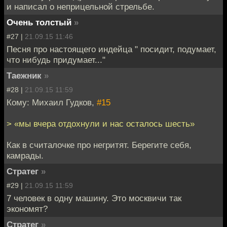
и написал о неприцельной стрельбе.
Очень толстый
»
#27 |
21.09.15 11:46
Песня про настоящего индейца " посидит, подумает,
что нибудь придумает..."
Таежник
»
#28 |
21.09.15 11:59
Кому: Михаил Гудков,
#15
> «мы вчера отдохнули и нас осталось шесть»
Как в считалочке про негритят. Берегите себя,
камрады.
Стратег
»
#29 |
21.09.15 11:59
7 человек в одну машину. Это москвичи так
экономят?
Стратег
»