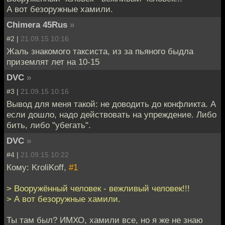
А вот безоружные хамили.
Chimera 45Rus
»
#2 |
21.09.15 10:16
Жаль знакомого таксиста, из за пьяного быдла
приземлят лет на 10-15
DVC
»
#3 |
21.09.15 10:16
Вывод для меня такой: не доводить до конфликта. А
если дошло, надо действовать на упреждение. Либо
бить, либо "убегать".
DVC
»
#4 |
21.09.15 10:22
Кому: KroliKoff,
#1
> Вооружённый человек - вежливый человек!!!
> А вот безоружные хамили.
Ты там был? ИМХО, хамили все, но я же не знаю