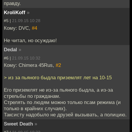
правду.
KroliKoff
»
#5 |
21.09.15 10:28
Кому: DVC,
#4
Не читал, но осуждаю!
Dedal
»
#6 |
21.09.15 10:32
Кому: Chimera 45Rus,
#2
> из за пьяного быдла приземлят лет на 10-15
Его приземлят не из-за пьяного быдла, а из-за
стрельбы по гражданам.
Стрелять по людям можно только псам режима (и
только в крайних случаях).
Таксисту надобыло не друзей вызывать, а полицию.
Sweet Death
»