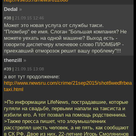
Dedal
»
#38 |
21.09.15 12:46
Может это новая услуга от службы такси.
"Пломбир" ее имя. Слоган "Большая компания? Не
можете уехать на одной машине? Выход есть -
говорите диспетчеру ключевое слово ПЛОМБИР -
приехавший отморозок решит вашу проблему"!!!
thenzill
»
#39 |
21.09.15 13:08
а вот тут продолжение:
http://www.newsru.com/crime/21sep2015/shot6wedfrbea
taxi.html
>По информации LifeNews, пострадавшие, которые
гуляли на свадьбе, первыми напали на таксиста и
избили его. А тот позвал на помощь родственника.
>Также пресса пишет, что злоумышленник
расстрелял шесть человек, а не пять, как сообщают
в СК РФ. Двое из них, 22-летние Игорь Смолянинов