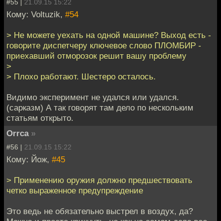
#55 |
21.09.15 15:22
Кому: Voltuzik,
#54
> Не можете уехать на одной машине? Выход есть -
говорите диспетчеру ключевое слово ПЛОМБИР -
приехавший отморозок решит вашу проблему
>
> Плохо работают. Шестеро осталось.
Видимо эксперимент не удался или удался.
(сарказм) А так говорят там дело по нескольким
статьям открыто.
Orrca
»
#56 |
21.09.15 15:22
Кому: Йож,
#45
> Применению оружия должно предшествовать
четко выраженное предупреждение
Это ведь не обязательно выстрел в воздух, да?