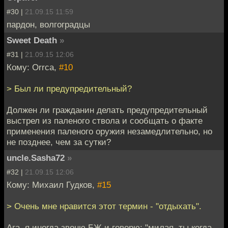
#30 |
21.09.15 11:59
пардон, волгоградцы
Sweet Death
»
#31 |
21.09.15 12:06
Кому: Orrca,
#10
> Был ли предупредительный?
Должен ли гражданин делать предупредительный
выстрел из паленого ствола и сообщать о факте
применения паленого оружия незамедлительно, но
не позднее, чем за сутки?
uncle.Sasha72
»
#32 |
21.09.15 12:06
Кому: Михаил Гудков,
#15
> Очень мне нравится этот термин - "отдыхать".
Ага, я иногда звоню БЖ и говорю: "милая, ты когда