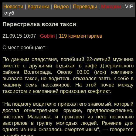
Новости
|
Картинки
|
Видео
|
Переводы
|
Магазин
|
VIP
клуб
Перестрелка возле такси
21.09.15 10:07
|
Goblin
|
119 комментариев
С мест сообщают:
По данным следствия, погибший 22-летний мужчина
вместе с друзьями отдыхал в кафе Дзержинского
района Волгограда. Около 03.00 (мск) компания
вызвала такси, но водитель отказался взять к себе в
машину семь пассажиров. На этой почве между
таксистом и компанией произошел конфликт.
"На подмогу водителю приехал его знакомый, который
достал огнестрельное оружие, предположительно,
пистолет Макарова, и произвел из него несколько
выстрелов в группу молодых людей. Ранение для
одного из них оказалось смертельным", — говорится
в сообщении.