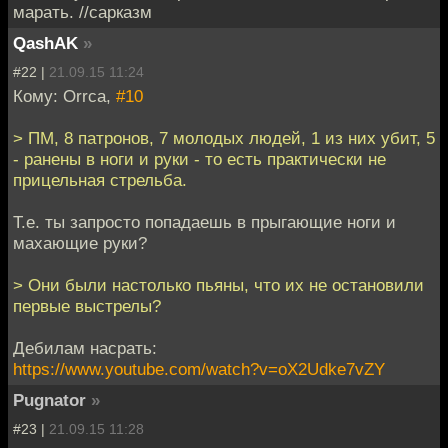
марать. //сарказм
QashAK
»
#22 |
21.09.15 11:24
Кому: Orrca,
#10
> ПМ, 8 патронов, 7 молодых людей, 1 из них убит, 5
- ранены в ноги и руки - то есть практически не
прицельная стрельба.
Т.е. ты запросто попадаешь в прыгающие ноги и
махающие руки?
> Они были настолько пьяны, что их не остановили
первые выстрелы?
Дебилам насрать:
https://www.youtube.com/watch?v=oX2Udke7vZY
Pugnator
»
#23 |
21.09.15 11:28