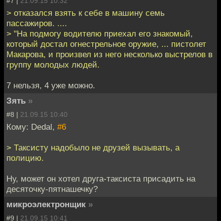
#7 |
21.09.15 10:32
> отказался взять к себе в машину семь
пассажиров. ....
> "На подмогу водителю приехал его знакомый,
который достал огнестрельное оружие, ... пистолет
Макарова, и произвел из него несколько выстрелов в
группу молодых людей.
7 нельзя, 4 уже можно.
Зять
»
#8 |
21.09.15 10:40
Кому: Dedal,
#6
> Таксисту надобыло не друзей вызывать, а
полицию.
Ну, может он хотел друга-таксиста присадить на
десяточку-пятнашечку?
микроэлектронщик
»
#9 |
21.09.15 10:41