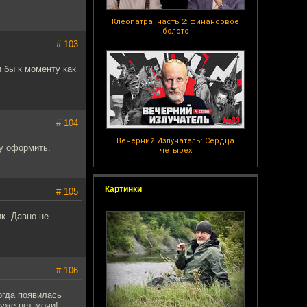
Клеопатра, часть 2: финансовое
болото
# 103
и бы к моменту как
# 104
Вечерний Излучатель: Сердца
у оформить.
четырех
Картинки
# 105
к. Давно не
# 106
огда появилась
 уже нет мочи!