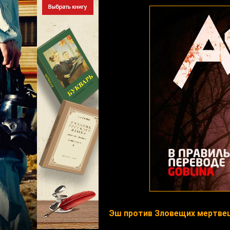
Эш против Зловещих мертвец