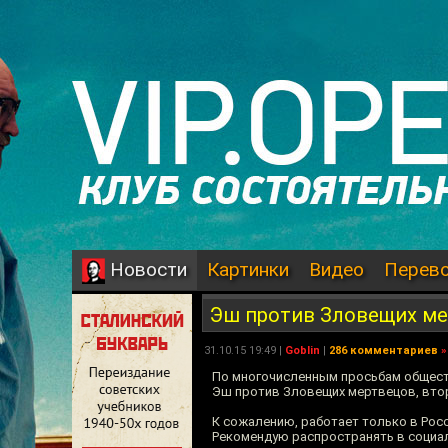
Картинки
Видео
Перев
Новости
Эш против Зловещих мер
31.10.15 19:49 |
Goblin
|
286 комментариев
»
По многочисленным просьбам обществ
Эш против Зловещих мертвецов, втор
К сожалению, работает только в Росси
Рекомендую распространять в социал