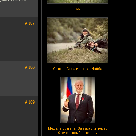
65
# 107
# 108
Остров Сахалин, река Найба
# 109
Медаль ордена "За заслуги перед
Отечеством" II степени