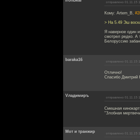
IronBear
отправлено 01.11.15 
Кому: Artem_B,
#2
> На 5.49 Эш воскл
Я наверное один 
смотрел редко. А 
Белоруссию забани
baraka16
отправлено 01.11.15 
Отлично!
Спасибо Дмитрий 
Vладимиръ
отправлено 01.11.15 
Смешная кинокарти
"Злобная мертвечи
Мот и транжир
отправлено 01.11.15 