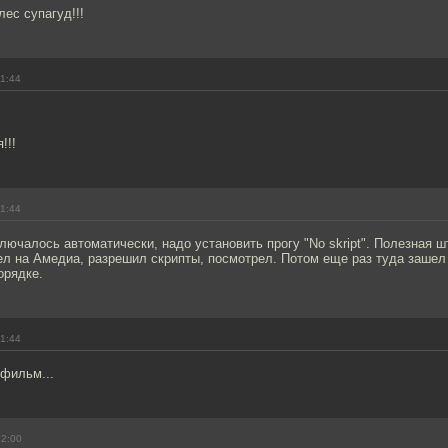
лес супагуд!!!
11:44
!!!
11:44
лючалось автоматически, надо установить прогу "No skript". Полезная ш
ел на Амедиа, разрешил скрипты, посмотрел. Потом еще раз туда зашел
орядке.
11:44
 фильм...
12:00