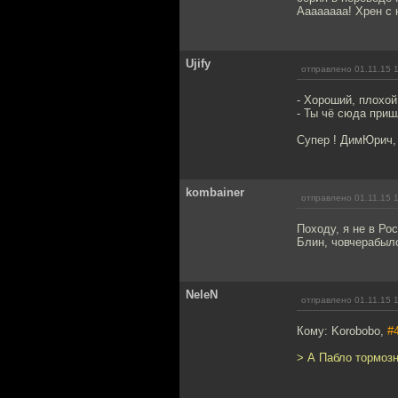
Аааааааа! Хрен с
Ujify
отправлено 01.11.15 
- Хороший, плохой,
- Ты чё сюда пришл
Супер ! ДимЮрич, 
kombainer
отправлено 01.11.15 
Походу, я не в Рос
Блин, човчерабыл
NeleN
отправлено 01.11.15 
Кому: Korobobo,
#
> А Пабло тормозн