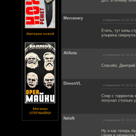
ДЮ, а почему блин
Mercenery
отправлено 01.11.15 
Етить, тут копы с
Империя ножей
упыриха свернула
AVAnto
отправлено 01.11.15 
Спасибо, Дмитрий
DimonVL
отправлено 01.11.15 
Спер с торрентов 
получал столько у
Магазин
ОПЕРМАЙКИ
NeleN
отправлено 01.11.15 
Ну и как теперь б
серия в переводе 