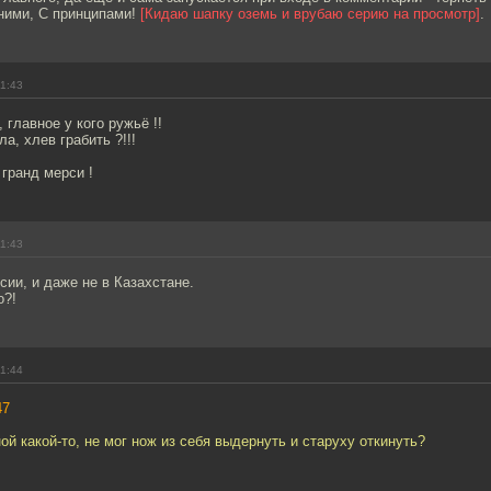
 ними, С принципами!
[Кидаю шапку оземь и врубаю серию на просмотр]
.
11:43
 главное у кого ружьё !!
а, хлев грабить ?!!!
гранд мерси !
11:43
сии, и даже не в Казахстане.
о?!
11:44
47
ой какой-то, не мог нож из себя выдернуть и старуху откинуть?