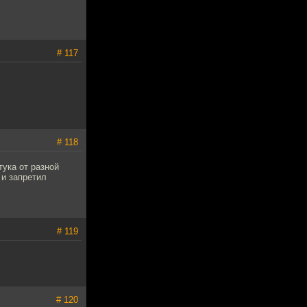
# 117
# 118
тука от разной
 и запретил
# 119
# 120