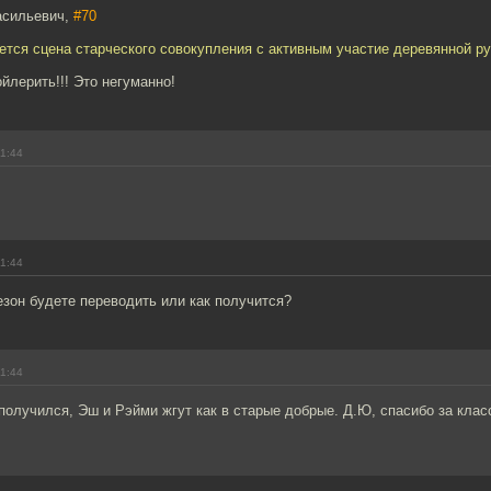
асильевич,
#70
еется сцена старческого совокупления с активным участие деревянной ру
йлерить!!! Это негуманно!
11:44
11:44
зон будете переводить или как получится?
11:44
олучился, Эш и Рэйми жгут как в старые добрые. Д.Ю, спасибо за клас