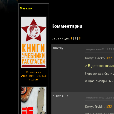
Магазин
Комментарии
cтраницы:
1
| 2 |
3
savrey
отправлено 01.11.15 
Кому: Gecko,
#77
> В детстве казал
Советские
Первые два были 
учебники 1940-50х
годов
А щас смотришь - 
S1nz3T1c
отправлено 01.11.15 
Кому: Goblin,
#33