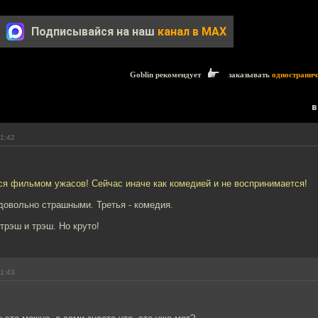
Подписывайся на наш
канал в MAX
Goblin рекомендует
заказывать
одностранич
в
11:42
ся фильмом ужасов! Сейчас иначе как комедией и не воспринимается!
довольно страшными. Третья - комедия.
трэш и трэш. Но круто!
11:43