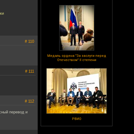
ки
# 110
Медаль ордена "За заслуги перед
Отечеством" II степени
# 111
# 112
сный перевод и
РВИО