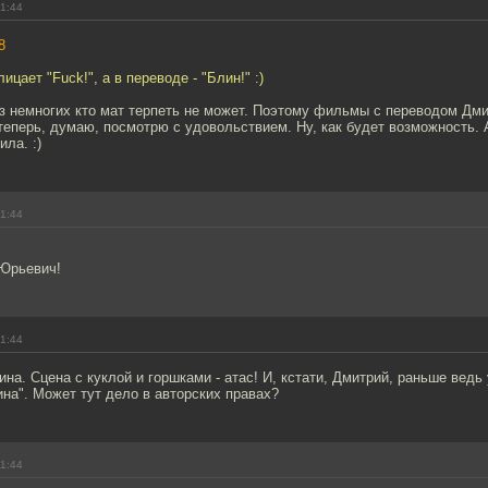
11:44
8
ицает "Fuck!", а в переводе - "Блин!" :)
из немногих кто мат терпеть не может. Поэтому фильмы с переводом Дм
теперь, думаю, посмотрю с удовольствием. Ну, как будет возможность. 
ла. :)
11:44
Юрьевич!
11:44
на. Сцена с куклой и горшками - атас! И, кстати, Дмитрий, раньше ведь
на". Может тут дело в авторских правах?
11:44