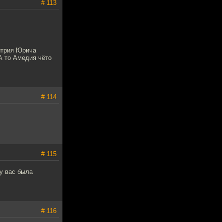
# 113
итрия Юрича
А то Амедия чёто
# 114
# 115
 у вас была
# 116