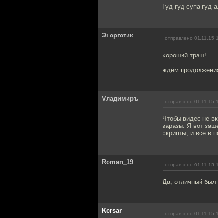
Гуд гуд супа гуд а
Энергетик
отправлено 01.11.15 
хороший трэш!
ждём продолжения
Vладимиръ
отправлено 01.11.15 
Чтобы видео не вк
заразы. Я вот заш
скрипты, и все в п
Roman_19
отправлено 01.11.15 
Да, отличный был
Korsar
отправлено 01.11.15 