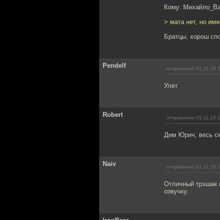
Кому: Михайло_В
> мата нет, но им
Братцы, хорош спо
Pendelf
отправлено 01.11.15 
Улет
Robert
отправлено 01.11.15 
Дим Юрич, весь се
Naiv
отправлено 01.11.15 
Отличный трэшак п
озвучку.