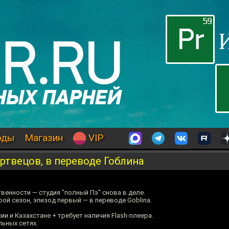
оды
Магазин
VIP
твецов, в переводе Гоблина
енности — студия "полный Пэ" снова в деле.
ой сезон, эпизод первый — в переводе Goblina.
и и Казахстане + требует наличия Flash-плеера.
ьных сетях.