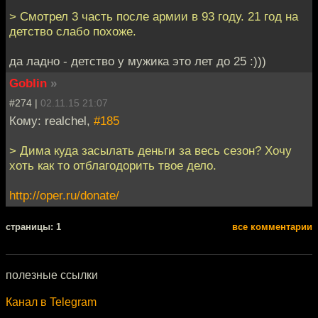
> Смотрел 3 часть после армии в 93 году. 21 год на
детство слабо похоже.
да ладно - детство у мужика это лет до 25 :)))
Goblin
»
#274 |
02.11.15 21:07
Кому: realchel,
#185
> Дима куда засылать деньги за весь сезон? Хочу
хоть как то отблагодорить твое дело.
http://oper.ru/donate/
cтраницы: 1
все комментарии
полезные ссылки
Канал в Telegram