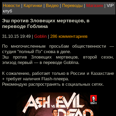
Новости
|
Картинки
|
Видео
|
Переводы
|
Магазин
|
VIP
клуб
Эш против Зловещих мертвецов, в
переводе Гоблина
31.10.15 19:49
|
Goblin
|
286 комментариев
По многочисленным просьбам общественности —
студия "полный Пэ" снова в деле.
Эш против Зловещих мертвецов, второй сезон,
эпизод первый — в переводе Goblina.
К сожалению, работает только в России и Казахстане
+ требует наличия Flash-плеера.
Рекомендую распространять в социальных сетях.