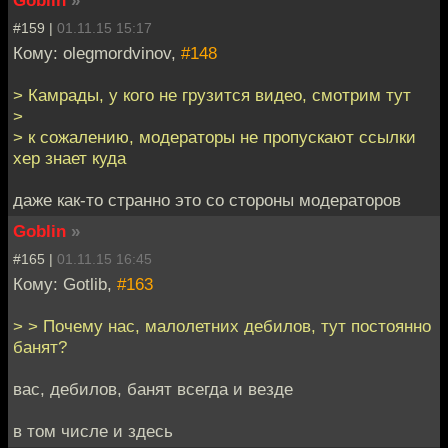
Goblin
»
#159 |
01.11.15 15:17
Кому: olegmordvinov,
#148
> Камрады, у кого не грузится видео, смотрим тут
>
> к сожалению, модераторы не пропускают ссылки
хер знает куда
даже как-то странно это со стороны модераторов
Goblin
»
#165 |
01.11.15 16:45
Кому: Gotlib,
#163
> > Почему нас, малолетних дебилов, тут постоянно
банят?
вас, дебилов, банят всегда и везде
в том числе и здесь