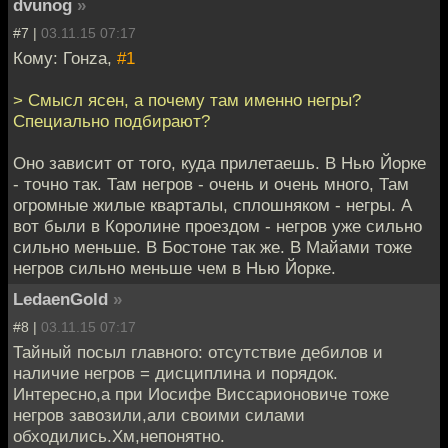
dvunog
»
#7 |
03.11.15 07:17
Кому: Гонzа,
#1
> Смысл ясен, а почему там именно негры?
Специально подбирают?
Оно зависит от того, куда прилетаешь. В Нью Йорке
- точно так. Там негров - очень и очень много, Там
огромные жилые кварталы, сплошняком - негры. А
вот были в Королине проездом - негров уже сильно
сильно меньше. В Бостоне так же. В Майами тоже
негров сильно меньше чем в Нью Йорке.
LedaenGold
»
#8 |
03.11.15 07:17
Тайный посыл главного: отсутствие дебилов и
наличие негров = дисциплина и порядок.
Интересно,а при Иосифе Виссарионовиче тоже
негров завозили,али своими силами
обходились.Хм,непонятно.