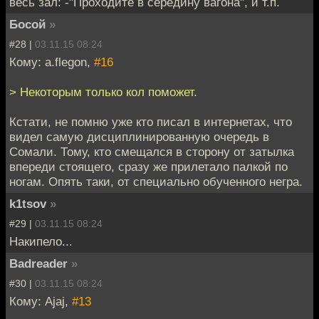
весь зал: -"Проходите в середину вагона", и т.п.
Босой
»
#28 |
03.11.15 08:24
Кому: a.flegon,
#16
> Некоторым только кол поможет.
Кстати, не помню уже кто писал в интернетах, что
видел самую дисциплинированную очередь в
Сомали. Тому, кто смещался в сторону от затылка
впереди стоящего, сразу же прилетало палкой по
ногам. Опять таки, от специально обученного негра.
k1tsov
»
#29 |
03.11.15 08:24
Накипело...
Badreader
»
#30 |
03.11.15 08:24
Кому: Ajaj,
#13