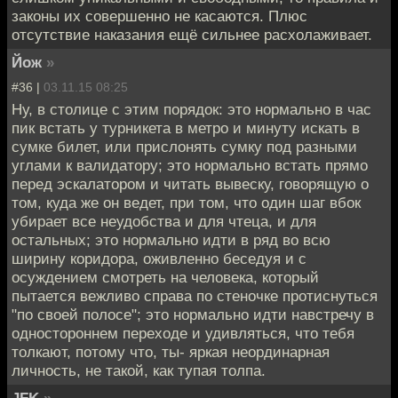
законы их совершенно не касаются. Плюс
отсутствие наказания ещё сильнее расхолаживает.
Йож
»
#36 |
03.11.15 08:25
Ну, в столице с этим порядок: это нормально в час
пик встать у турникета в метро и минуту искать в
сумке билет, или прислонять сумку под разными
углами к валидатору; это нормально встать прямо
перед эскалатором и читать вывеску, говорящую о
том, куда же он ведет, при том, что один шаг вбок
убирает все неудобства и для чтеца, и для
остальных; это нормально идти в ряд во всю
ширину коридора, оживленно беседуя и с
осуждением смотреть на человека, который
пытается вежливо справа по стеночке протиснуться
"по своей полосе"; это нормально идти навстречу в
одностороннем переходе и удивляться, что тебя
толкают, потому что, ты- яркая неординарная
личность, не такой, как тупая толпа.
JFK
»