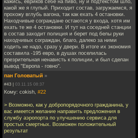
кажись, евриков себе на пиво, ну и подтекстом шло,
какой же я глупый. Приходит состав, загружаемся, я
прохожу вглубь вагона, так как ехать 4 остановки.
Находчивые сограждане остаются у входа, хотя им
ехать те же 4 остановки. И тут на соседней станции
в состав заходит полиция и берет под белы руки
находчивых сограждан, благо, далеко за ними
ходить не надо, сразу у двери. В итоге их экономия
составила -195 евро, в душах поселилась
презрительная ненависть к полиции, и был сделан
вывод "Европа - говно".
пан Головатый
»
#43 |
03.11.15 08:37
Кому: cokish,
#22
> Возможно, как у добропорядочного гражданина, у
вас имеется желание направить предложения в
службу аэропорта по улучшению сервиса для
простых смертных. Возможен положительный
результат