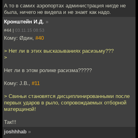
А то в самих аэропортах администрация нигде не
была, ничего не видела и не знает как надо.
Кронштейн И.Д.
»
#44 |
03.11.15 08:53
Кому: Øдин,
#40
> Нет ли в этих высказываниях расизьму???
>
Нет ли в этом ролике расизма?????
Кому: J.B.,
#11
> Свиньи становятся дисциплинированными после
первых ударов в рыло, сопровождаемых отборной
матерщиной!
Так!!!
joshhhab
»