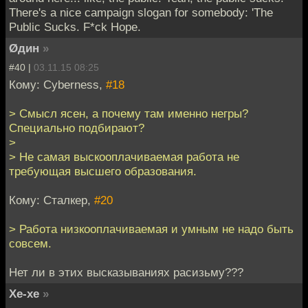
There's a nice campaign slogan for somebody: 'The
Public Sucks. F*ck Hope.
Øдин
»
#40 |
03.11.15 08:25
Кому: Cyberness,
#18
> Смысл ясен, а почему там именно негры?
Специально подбирают?
>
> Не самая выскооплачиваемая работа не
требующая высшего образования.
Кому: Сталкер,
#20
> Работа низкооплачиваемая и умным не надо быть
совсем.
Нет ли в этих высказываниях расизьму???
Хе-хе
»