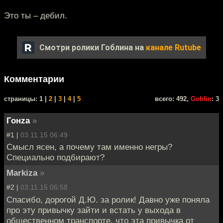
Это ты – дебил.
Смотри ролики Гоблина на
канале Rutube
Комментарии
cтраницы: 1 |
2
|
3
|
4
|
5
всего: 492,
Goblin
: 3
Гонzа
»
#1 |
03.11.15 06:49
Смысл ясен, а почему там именно негры?
Специально подбирают?
Markiza
»
#2 |
03.11.15 06:58
Спасибо, дорогой Д.Ю. за ролик! Давно уже поняла
про эту привычку зайти и встать у выхода в
общественном транспорте, что эта привычка от