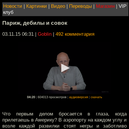
Новости
|
Картинки
|
Видео
|
Переводы
|
Магазин
|
VIP
клуб
Париж, дебилы и совок
03.11.15 06:31
|
Goblin
|
492 комментария
04:20
|
604013 просмотров
|
аудиоверсия
|
скачать
Что первым делом бросается в глаза, когда
прилетаешь в Америку? В аэропорту на каждом углу и
возле каждой развилки стоят негры и заботливо