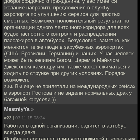
добропорядочного гражданина, у вас имеется
желание направить предложения в службу
аэропорта по улучшению сервиса для простых
смертных. Возможен положительный результат по
организации одного ленточного коридора для всех
будок паспортного контроля и распределении
пассажиров в автобусах. Безусловно, заметно, как
меняются те же люди в зарубежных аэропортах
(США, Бразилии, Германии) и наших. У нас человек
может быть великим Богом, Царем и Майклом
Джексоном хамя другим, также может сжиматься и
ходить по струнке при других условиях. Порядок
возможен.
з.ы. Вы еще не прилетали на международных рейсах
в аэропорт Ростова и не видели нормальных драк у
багажной карусели ))
MestniyYa
»
#23 |
03.11.15 08:24
Работал в одной организации, садится в автобус
всегда давка.
Особенно доставлял один черт пожилой с железным