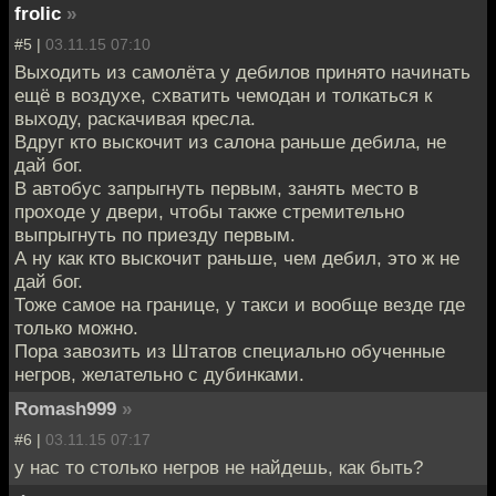
frolic
»
#5 |
03.11.15 07:10
Выходить из самолёта у дебилов принято начинать
ещё в воздухе, схватить чемодан и толкаться к
выходу, раскачивая кресла.
Вдруг кто выскочит из салона раньше дебила, не
дай бог.
В автобус запрыгнуть первым, занять место в
проходе у двери, чтобы также стремительно
выпрыгнуть по приезду первым.
А ну как кто выскочит раньше, чем дебил, это ж не
дай бог.
Тоже самое на границе, у такси и вообще везде где
только можно.
Пора завозить из Штатов специально обученные
негров, желательно с дубинками.
Romash999
»
#6 |
03.11.15 07:17
у нас то столько негров не найдешь, как быть?