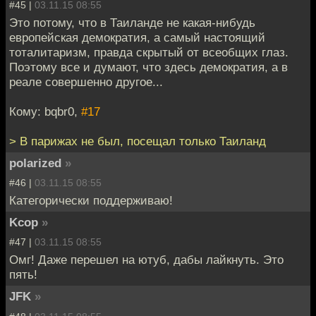
#45 |
03.11.15 08:55
Это потому, что в Таиланде не какая-нибудь
европейская демократия, а самый настоящий
тоталитаризм, правда скрытый от всеобщих глаз.
Поэтому все и думают, что здесь демократия, а в
реале совершенно другое...
Кому: bqbr0,
#17
> В парижах не был, посещал только Таиланд
polarized
»
#46 |
03.11.15 08:55
Категорически поддерживаю!
Kcop
»
#47 |
03.11.15 08:55
Омг! Даже перешел на ютуб, дабы лайкнуть. Это
пять!
JFK
»