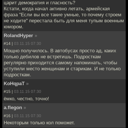
царит демократия и гласность?
Кстати, когда начал активно летать, армейская
фраза "Если вы все такие умные, то почему строем
не ходите" перестала быть для меня тупым военным
юмором.
RolandHyper
»
#14 |
03.11.15 07:30
Мощно получилось. В автобусах просто ад, каких
только дебилов не встретишь. Подросткам
регулярно приходится самому напоминать, чтобы
уступили место женщинам и старикам. И не только
подросткам.
KoHqpaT
»
#15 |
03.11.15 07:30
ёмко, честно, точно!
a.flegon
»
#16 |
03.11.15 07:30
Некоторым только кол поможет.