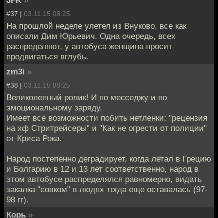
#37 |
03.11.15 08:25
На прошлой неделе улетел из Внуково, все как
описали Дим Юрьевич. Одна очередь, всех
распределяют, у автобуса женщина просит
продвигаться вглубь.
zm3i
»
#38 |
03.11.15 08:25
Великолепный ролик! И по месседжу и по
эмоциональному заряду.
Имеет все возможности побить нетленки: "рецензия
на хф Стритрейсеры" и "Как не огрести от полиции"
от Криса Рока.
Народ постепенно деградирует, когда летал в Грецию
и Болгарию в 12 и 13 лет соответственно, народ в
этом автобусе распределялся равномерно, видать
закалка "совком" в людях тогда еще оставалась (97-
98 гг).
Корь
»