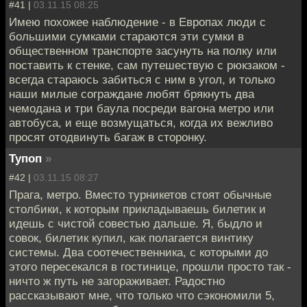
#41 |
03.11.15 08:25
Имею похожее наблюдение - в Европах люди с
большими сумками стараются эти сумки в
общественном транспорте засунуть на полку или
поставить к стенке, сам путешествую с рюкзаком -
всегда стараюсь забиться с ним в угол, и только
наши милые сограждане любят брякнуть два
чемодана и три баула посреди вагона метро или
автобуса, и еще возмущаться, когда их вежливо
просят отодвинуть багаж в сторонку.
Тупоп
»
#42 |
03.11.15 08:27
Прага, метро. Вместо турникетов стоят обычные
столбики, к которым прикладываешь билетик и
идешь с чистой совестью дальше. Я, быдло и
совок, билетик купил, как полагается винтику
системы. Два соотечественника, с которыми до
этого пересекался в гостинице, прошли просто так -
ничто ж путь не загораживает. Радостно
рассказывают мне, что только что сэкономили 5,