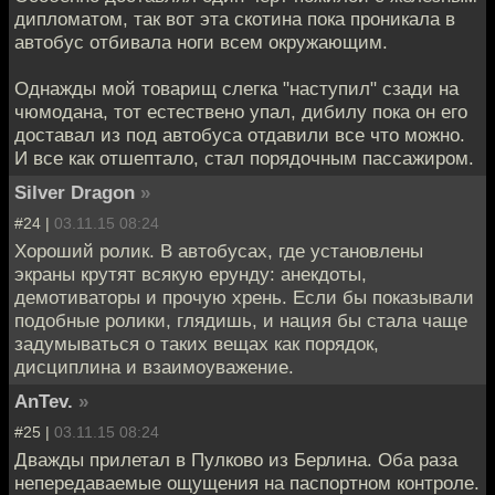
дипломатом, так вот эта скотина пока проникала в
автобус отбивала ноги всем окружающим.
Однажды мой товарищ слегка "наступил" сзади на
чюмодана, тот естествено упал, дибилу пока он его
доставал из под автобуса отдавили все что можно.
И все как отшептало, стал порядочным пассажиром.
Silver Dragon
»
#24 |
03.11.15 08:24
Хороший ролик. В автобусах, где установлены
экраны крутят всякую ерунду: анекдоты,
демотиваторы и прочую хрень. Если бы показывали
подобные ролики, глядишь, и нация бы стала чаще
задумываться о таких вещах как порядок,
дисциплина и взаимоуважение.
AnTev.
»
#25 |
03.11.15 08:24
Дважды прилетал в Пулково из Берлина. Оба раза
непередаваемые ощущения на паспортном контроле.