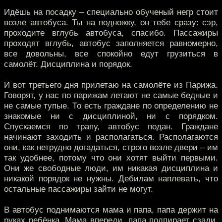
Идёшь на посадку – специально обученый негр стоит
возле автобуса. Ты на подножку, он тебе сразу: сэр,
проходите вглубь автобуса, спасибо. Пассажиры
проходят вглубь, автобус заполняется равномерно,
все довольны, все спокойно едут грузиться в
самолёт. Дисциплина и порядок.
И вот третьего дня прилетаю на самолёте из Парижа.
Говорят, у нас по парижам летают не самые бедные и
не самые тупые. То есть граждане по определению не
знакомые ни с дисциплиной, ни с порядком.
Спускаемся по трапу, автобус подан. Граждане
начинают заходить и располагаться. Располагаются
они, как нетрудно догадаться, строго возле двери – им
так удобнее, потому что они хотят выйти первыми.
Они же свободные люди, им никакая дисциплина и
никакой порядок не нужны. Дебилам наплевать, что
остальные пассажиры зайти не могут.
В автобус поднимаются мама и папа, папа держит на
руках ребёнка. Мама впереди, папа подпирает сзади.