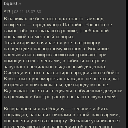
bqbr0
»
#17 |
03.11.15 07:30
В парижах не был, посещал только Таиланд,
конкретно — город-курорт Паттайю. Ровно то же
самое, обо что сказано в ролике, с небольшой
поправкой на местный колорит.
Тоталитаризм начинается уже в аэропорту
на подходе к паспортному контролю. Большие
наплывы пассажиров ловко выстраивают при
помощи стоек с лентами, в кабинки контроля
запускает специально выделенный дяденька.
Очереди из сотен пассажиров продвигаются бойко.
В местных супермаркетах граждане не носятся, как
угорелые в поисках кассы, где народу меньше.
Вдоль касс носятся специально обученные девушки
на роликах и быстро растусовывают покупателей.
Возвращаешься на Родину — желание избить
сограждан, загнав их пинками в строй, как в армии,
появляется уже в аэропорту. Желание усиливается
в супермаркетах и в заведениях общественного