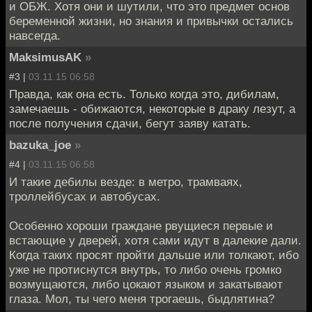
и ОБЖ. Хотя они и шутили, что это предмет основ
беременной жизни, но знания и привычки остались
навсегда.
MaksimusAK
»
#3 |
03.11.15 06:58
Правда, как она есть. Только когда это, дибилам,
замечаешь - обижаются, некоторые в драку лезут, а
после получения сдачи, бегут заяву катать.
bazuka_joe
»
#4 |
03.11.15 06:58
И такие дебилы везде: в метро, трамваях,
троллейбусах и автобусах.
Особенно хороши граждане рвущиеся первые и
встающие у дверей, хотя сами идут в далекие дали.
Когда таких просят пройти дальше или толкают, ибо
уже не протиснутся внутрь, то либо очень громко
возмущаются, либо цокают языком и закатывают
глаза. Мол, ты чего меня трогаешь, быдлятина?