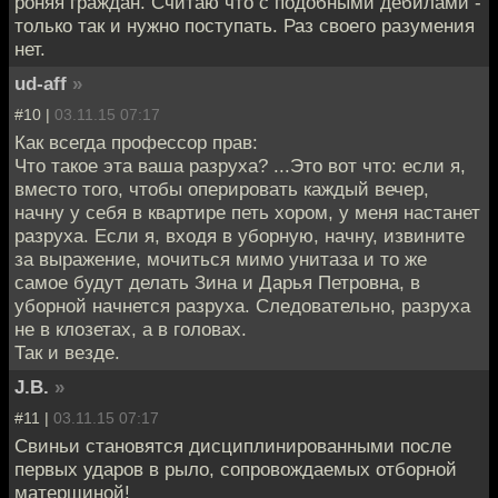
роняя граждан. Считаю что с подобными дебилами -
только так и нужно поступать. Раз своего разумения
нет.
ud-aff
»
#10 |
03.11.15 07:17
Как всегда профессор прав:
Что такое эта ваша разруха? ...Это вот что: если я,
вместо того, чтобы оперировать каждый вечер,
начну у себя в квартире петь хором, у меня настанет
разруха. Если я, входя в уборную, начну, извините
за выражение, мочиться мимо унитаза и то же
самое будут делать Зина и Дарья Петровна, в
уборной начнется разруха. Следовательно, разруха
не в клозетах, а в головах.
Так и везде.
J.B.
»
#11 |
03.11.15 07:17
Свиньи становятся дисциплинированными после
первых ударов в рыло, сопровождаемых отборной
матерщиной!