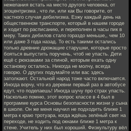
нежелания встать на место другого человека, от
эгоцентризма , что ли, или как Вы говорите, от
частного случая дебилизма. Езжу каждый день на
общественном транспорте, который в нашем городе
и ходит по расписанию, и переполнен в часы пик в
меру. Таких дебилов стало гораздо меньше,, чем 10
или даже 3 года назад. То есть такими остались
только древние дрожащие старушки, которые просто
бояться выпустить поручень, чтоб не упасть. Дети
ещё с рюкзаками за спиной, которым ехать одну
остановку остались. Никогда не молчу, всегда
говорю. О других подумайте или вас здесь
затолкают. Остальной народ тоже часто включается.
Иногда ворчу, что из деревни первый раз в автобусе
едут, что поделаешь! Иногда шучу про страх упасть.
Насколько помню, этот вопрос классе в 4 был в
программе курса Основы безопасности жизни у сына
в школе. Он же меня научил не подходить ближе 1
метра к краю тротуара, когда ждёшь зелёный свет на
переходе, не ходить под окнами ближе 1 метра к
стене. Учитель у них был хороший. Физкультуру вёл