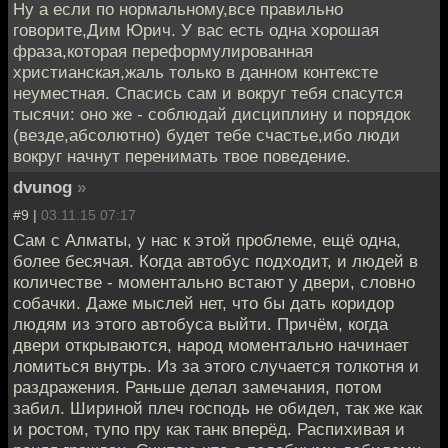
Ну а если по нормальному,все правильно
говорите,Дим Юрич. У вас есть одна хорошая
фраза,которая переформулированная
христианская,жаль только в данном контексте
неуместная. Спасись сам и вокруг тебя спасутся
тысячи: оно же - соблюдай дисциплину и порядок
(везде,абсолютно) будет тебе счастье,ибо люди
вокруг начнут перенимать твое поведение.
dvunog
»
#9 |
03.11.15 07:17
Сам с Алматы, у нас к этой проблеме, ещё одна,
более бесячая. Когда автобус подходит, и людей в
количестве - моментально встают у двери, словно
собачки. Даже мыслей нет, что бы дать коридор
людям из этого автобуса выйти. Причём, когда
двери открываются, народ моментально начинает
ломиться внутрь. Из за этого случается толкотня и
раздражения. Раньше делал замечания, потом
забил. Шириной плеч господь не обидел, так же как
и ростом, тупо пру как танк вперёд. Распихивая и