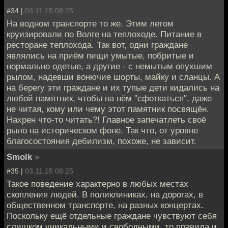
#34 |
03.11.15 08:25
На водном транспорте то же. Этим летом
круизировали по Волге на теплоходе. Питание в
ресторане теплохода. Так вот, одни граждане
являлись на приём пищи умытые, побритые и
нормально одетые, а другие - с немытым опухшим
рылом, надевши вонючие шорты, майку и сланцы. А
на берегу эти граждане и их тупые дети кидались на
любой памятник, чтобы на нём "сфоткаться", даже
не читая, кому или чему этот памятник посвящён.
Нахрен что-то читать?! Главное запечатлеть своё
рыло на историческом фоне. Так что, от уровне
благосостояния дебилизм, похоже, не зависит.
Smolk
»
#35 |
03.11.15 08:25
Такое поведение характерно в любых местах
скопления людей. В поликлиниках, на дорогах, в
общественном транспорте, на разных концертах.
Поскольку ещё отдельные граждане чувствуют себя
слишком уникальными и свободными, то правила и