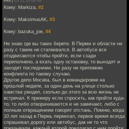
#48 |
03.11.15 08:55
Кому: Markiza,
#2
Кому: MaksimusAK,
#3
Кому: bazuka_joe,
#4
Не знаю где вы таких берете. В Перми и области ни
разу с таким не сталкивался. В автобусе все
отодвигаются чтобы пройти, если сзади
переполнено, а ехать одну остановку, то выходят и
заходят последними. Ни разу не припомню
конфликта по такому случаю.
Другое дело Москва, был в командировке на
прошлой неделе, за один день на улице столько
хамства увидел, сколько до этого за всю жизнь не
встречал. К примеру если спросить, как пройти куда-
то, то либо отворачиваются и не замечают, либо с
полным отвращением говорят отстань. Помню, когда
10 лет назад в Пермь переехал, первое время всегда
спрашивал дорогу или автобус, дак не то что
показывали, каждый второй предлагал с ним пройти