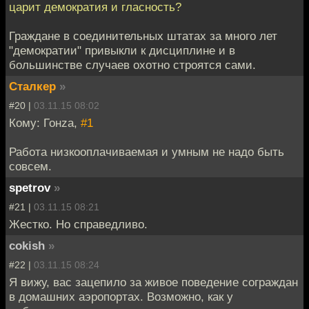
царит демократия и гласность?
Граждане в соединительных штатах за много лет
"демократии" привыкли к дисциплине и в
большинстве случаев охотно строятся сами.
Сталкер
»
#20 |
03.11.15 08:02
Кому: Гонzа,
#1
Работа низкооплачиваемая и умным не надо быть
совсем.
spetrov
»
#21 |
03.11.15 08:21
Жестко. Но справедливо.
cokish
»
#22 |
03.11.15 08:24
Я вижу, вас зацепило за живое поведение сограждан
в домашних аэропортах. Возможно, как у