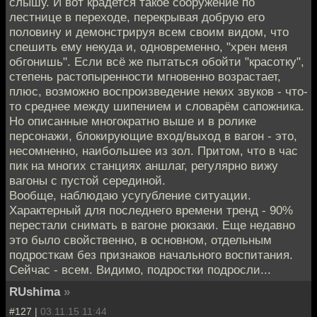
слышу. И вот крадется такое сооружение по
лестнице в переходе, перекрывая добрую его
половину и демонстрируя всем своим видом, что
спешить ему некуда и, одновременно, "хрен меня
обгонишь". Если всё же пытаться обойти "красотку",
степень растопыренности мгновенно возрастает,
плюс, возможно воспроизведение неких звуков - что-
то среднее между шипением и словарём сапожника.
Но описанные многократно выше и в ролике
персонажи, блокирующие вход/выход в вагон - это,
несомненно, наибольшее из зол. Притом, что в час
пик на многих станциях аншлаг, регулярно вижу
вагоны с пустой серединой.
Вообще, наблюдаю усугубление ситуации.
Характерный для последнего времени тренд - 90%
перестали снимать в вагоне рюкзаки. Еще недавно
это было свойственно, в основном, отдельным
подросткам без признаков начального воспитания.
Сейчас - всем. Видимо, подростки подросли...
RUshima
»
#127 |
03.11.15 11:44