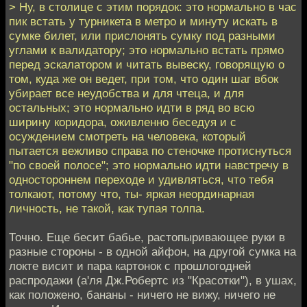
> Ну, в столице с этим порядок: это нормально в час
пик встать у турникета в метро и минуту искать в
сумке билет, или прислонять сумку под разными
углами к валидатору; это нормально встать прямо
перед эскалатором и читать вывеску, говорящую о
том, куда же он ведет, при том, что один шаг вбок
убирает все неудобства и для чтеца, и для
остальных; это нормально идти в ряд во всю
ширину коридора, оживленно беседуя и с
осуждением смотреть на человека, который
пытается вежливо справа по стеночке протиснуться
"по своей полосе"; это нормально идти навстречу в
одностороннем переходе и удивляться, что тебя
толкают, потому что, ты- яркая неординарная
личность, не такой, как тупая толпа.
Точно. Еще бесит бабье, растопыривающее руки в
разные стороны - в одной айфон, на другой сумка на
локте висит и пара картонок с прошлогодней
распродажи (а'ля Дж.Робертс из "Красотки"), в ушах,
как положено, бананы - ничего не вижу, ничего не