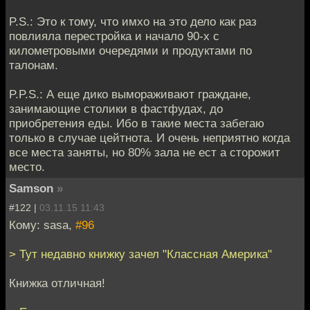
P.S.: Это к тому, что имхо на это дело как раз
повлияла перестройка и начало 90-х с
километровыми очередями и продуктами по
талонам.
P.P.S.: А еще дико вымораживают граждане,
занимающие столики в фастфудах, до
приобретения еды. Ибо в такие места забегаю
только в случае цейтнота. И очень неприятно когда
все места заняты, но 80% зала не ест а сторожит
место.
Samson
»
#122 |
03.11.15 11:43
Кому: sasa,
#96
> Тут недавно книжку зачел "Классная Америка"
Книжка отличная!