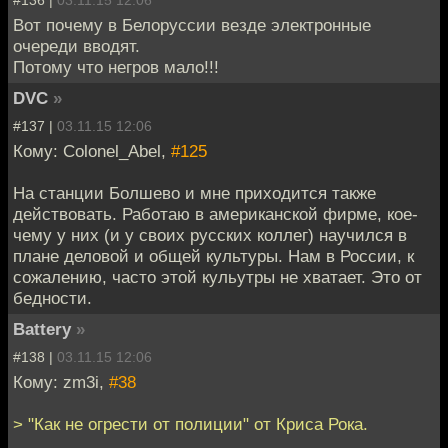
Вот почему в Белоруссии везде электронные
очереди вводят.
Потому что негров мало!!!
DVC
»
#137 |
03.11.15 12:06
Кому: Colonel_Abel,
#125
На станции Болшево и мне приходится также
действовать. Работаю в американской фирме, кое-
чему у них (и у своих русских коллег) научился в
плане деловой и общей культуры. Нам в России, к
сожалению, часто этой кульутры не хватает. Это от
бедности.
Battery
»
#138 |
03.11.15 12:06
Кому: zm3i,
#38
> "Как не огрести от полиции" от Криса Рока.