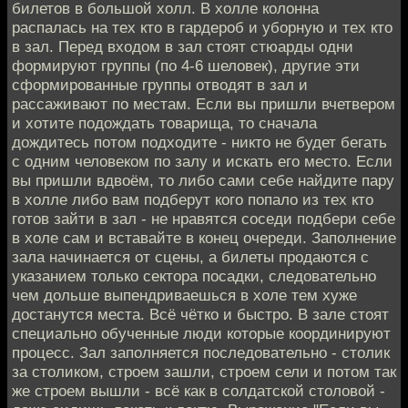
билетов в большой холл. В холле колонна
распалась на тех кто в гардероб и уборную и тех кто
в зал. Перед входом в зал стоят стюарды одни
формируют группы (по 4-6 шеловек), другие эти
сформированные группы отводят в зал и
рассаживают по местам. Если вы пришли вчетвером
и хотите подождать товарища, то сначала
дождитесь потом подходите - никто не будет бегать
с одним человеком по залу и искать его место. Если
вы пришли вдвоём, то либо сами себе найдите пару
в холле либо вам подберут кого попало из тех кто
готов зайти в зал - не нравятся соседи подбери себе
в холе сам и вставайте в конец очереди. Заполнение
зала начинается от сцены, а билеты продаются с
указанием только сектора посадки, следовательно
чем дольше выпендриваешься в холе тем хуже
достанутся места. Всё чётко и быстро. В зале стоят
специально обученные люди которые координируют
процесс. Зал заполняется последовательно - столик
за столиком, строем зашли, строем сели и потом так
же строем вышли - всё как в солдатской столовой -