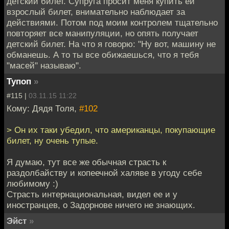
детский билет. Супруга просит меня купить ей
взрослый билет, внимательно наблюдает за
действиями. Потом под моим контролем тщательно
повторяет все манипуляции, но опять получает
детский билет. На что я говорю: "Ну вот, машину не
обманешь. А то ты все обижаешься, что я тебя
"масей" называю".
Тупоп
»
#115 |
03.11.15 11:22
Кому: Дядя Толя,
#102
> Он их таки убедил, что американцы, покупающие
билет, ну очень тупые.
Я думаю, тут все же обычная страсть к
раздолбайству и копеечной халяве в угоду себе
любимому :)
Страсть интернациональная, видел ее и у
иностранцев, о Задорнове ничего не знающих.
Эйст
»