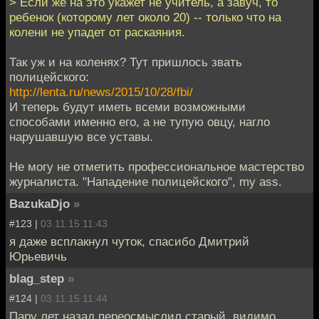
> Если же на это укажет не учитель, а завуч, то
ребенок (которому лет около 20) -- только что на
колени не упадет от раскаяния.
Так уж и на коленях? Тут пришлось звать
полицейского:
http://lenta.ru/news/2015/10/28/fbi/
И теперь будут иметь всеми возможными
способами именно его, а не тупую овцу, нагло
нарушавшую все уставы.
Не могу не отметить профессиональное мастерство
журналиста. "Нападение полицейского", my ass.
BazukaDjo
»
#123 |
03.11.15 11:43
я даже всплакнул чуток, спасибо Дмитрий
Юрьевичь
blag_step
»
#124 |
03.11.15 11:44
Пару лет назад переосмыслил старый, видимо,