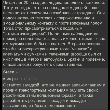
Читал лет 20 назад исследование одного психолога.
Тот утверждал, что на проходах и у дверей чаще
всего встают сексуально озабоченые граждане. Они
подсознательно тяготеют к сопрокосновению и
эмоциональному контакту с противопожным полом.
Тогда стал присматриваться к подобным
"затыкателям дверей". По личным наблюдениям
примерно половина оказалась именно такими - явно
им мужика или бабы не хватает. Вторая половина -
это были распространенные тогда "челноки" с
клетчатыми сумками и тележками (вообще был от
них пипец в метро и автобусах), братки и приезжие,
опасавшиеся пропустить свою станцию.
Steen
»
#130 |
03.11.15 12:03
Остаётся загадкой, что же мешает авиакомпаниям и
прочим транспортным компаниям обучить своих
работников этим волшебным фразам, а также
разработать регламент посадки и высадки
пассажиров, и обязать его выполнять.