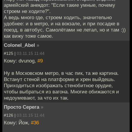
армейский анекдот: "Если такие умные, почему
строем не ходите?".
А ведь много где, строем ходить, значительно
удобнее: и в метро, и на вокзале, и при посадке в
поезд, в автобус. Самолётами не летал, но и там :))
как вижу тоже самое.
Colonel_Abel
»
#125 |
03.11.15 11:44
Кому: dvunog,
#9
Ну в Московском метро, в час пик, та же картина.
Встанут стеной на платформе и хрен выйдешь.
Приходиться изображать стенобитное орудие,
чтобы выбраться из вагона. Многие обижаются и
недоумевают, за что их так.
Просто Серега
»
#126 |
03.11.15 11:44
Кому: Йож,
#36