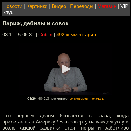
Новости
|
Картинки
|
Видео
|
Переводы
|
Магазин
|
VIP
клуб
Париж, дебилы и совок
03.11.15 06:31
|
Goblin
|
492 комментария
04:20
|
604013 просмотров
|
аудиоверсия
|
скачать
Что первым делом бросается в глаза, когда
прилетаешь в Америку? В аэропорту на каждом углу и
возле каждой развилки стоят негры и заботливо