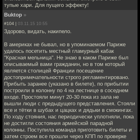
тупые хари. Для пущего эффекту!
Buktop
»
#104 |
03.11.15 10:55
Здорово, видать, накипело.
В америках не бывал, но в упоминаемом Париже
удалось посетить местный гламурный кабак
"Красная мельница". Не знаю в каком Париже был
описываемый вами гражданин, но в том который
является столицей Франции посещение
достопримечательности строго регламентировано.
Прибыть заранее (указано в билете), по прибытии
построили в колонну по 4 на лестнице в соседнем
входе. Простояли минут 20-30 пока из зала не
вышли люди с предыдущего представления. Стояли
все и тётки в шубах и цацках и дядьки в смокингах.
По ходу стояния, нас периодически уплотняли, пока
не достигли состояния армейской парадной
колонны. Поступила команда приготовить билеты и
затем строем все прошли через КПП по проверке