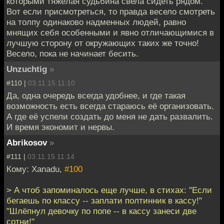
которыми тяжёлая судьбина свела сидеть рядом.
Вот если присмотреться, то правда весело смотреть
на толпу одинаково надменных людей, равно
мнящих себя особенными и явно отличающимися в
лучшую сторону от окружающих таких же точно!
Весело, пока не начинает бесить.
Unzuchtig
»
#110 |
03.11.15 11:10
Да, одна очередь всегда удобнее, и где такая
возможность есть всегда стараюсь её организовать.
А где её успели создать до меня не дать развалить.
И время экономит и нервы.
Abrikosov
»
#111 |
03.11.15 11:14
Кому: Xanadu,
#100
> А чтоб запоминалось еще лучше, в стихах: "Если
бегаешь по классу -- заплати полтинник в кассу!"
"Шлёпнул девочку по попе -- в кассу занеси две
сотни!"