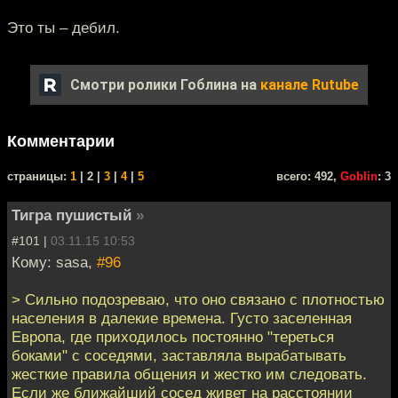
Это ты – дебил.
Смотри ролики Гоблина на
канале Rutube
Комментарии
cтраницы:
1
| 2 |
3
|
4
|
5
всего: 492,
Goblin
: 3
Тигра пушистый
»
#101 |
03.11.15 10:53
Кому: sasa,
#96
> Сильно подозреваю, что оно связано с плотностью
населения в далекие времена. Густо заселенная
Европа, где приходилось постоянно "тереться
боками" с соседями, заставляла вырабатывать
жесткие правила общения и жестко им следовать.
Если же ближайший сосед живет на расстоянии