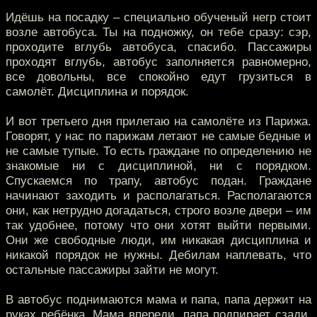
Идёшь на посадку – специально обученый негр стоит
возле автобуса. Ты на подножку, он тебе сразу: сэр,
проходите вглубь автобуса, спасибо. Пассажиры
проходят вглубь, автобус заполняется равномерно,
все довольны, все спокойно едут грузиться в
самолёт. Дисциплина и порядок.
И вот третьего дня прилетаю на самолёте из Парижа.
Говорят, у нас по парижам летают не самые бедные и
не самые тупые. То есть граждане по определению не
знакомые ни с дисциплиной, ни с порядком.
Спускаемся по трапу, автобус подан. Граждане
начинают заходить и располагаться. Располагаются
они, как нетрудно догадаться, строго возле двери – им
так удобнее, потому что они хотят выйти первыми.
Они же свободные люди, им никакая дисциплина и
никакой порядок не нужны. Дебилам наплевать, что
остальные пассажиры зайти не могут.
В автобус поднимаются мама и папа, папа держит на
руках ребёнка. Мама впереди, папа подпирает сзади.