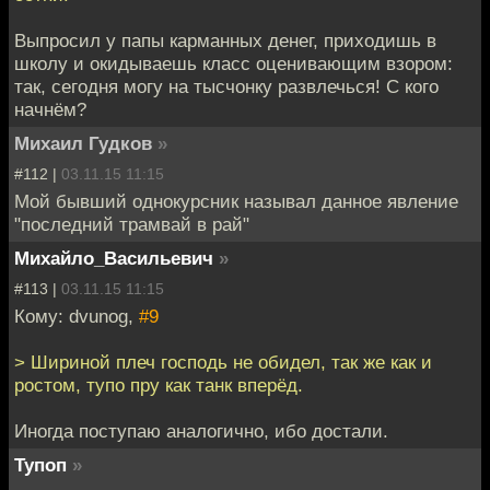
Выпросил у папы карманных денег, приходишь в
школу и окидываешь класс оценивающим взором:
так, сегодня могу на тысчонку развлечься! С кого
начнём?
Михаил Гудков
»
#112 |
03.11.15 11:15
Мой бывший однокурсник называл данное явление
"последний трамвай в рай"
Михайло_Васильевич
»
#113 |
03.11.15 11:15
Кому: dvunog,
#9
> Шириной плеч господь не обидел, так же как и
ростом, тупо пру как танк вперёд.
Иногда поступаю аналогично, ибо достали.
Тупоп
»