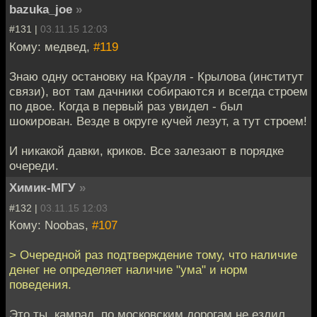
bazuka_joe
»
#131 |
03.11.15 12:03
Кому: медвед,
#119
Знаю одну остановку на Крауля - Крылова (институт
связи), вот там дачники собираются и всегда строем
по двое. Когда в первый раз увидел - был
шокирован. Везде в округе кучей лезут, а тут строем!
И никакой давки, криков. Все залезают в порядке
очереди.
Химик-МГУ
»
#132 |
03.11.15 12:03
Кому: Noobas,
#107
> Очередной раз подтверждение тому, что наличие
денег не определяет наличие "ума" и норм
поведения.
Это ты, камрад, по московским дорогам не ездил