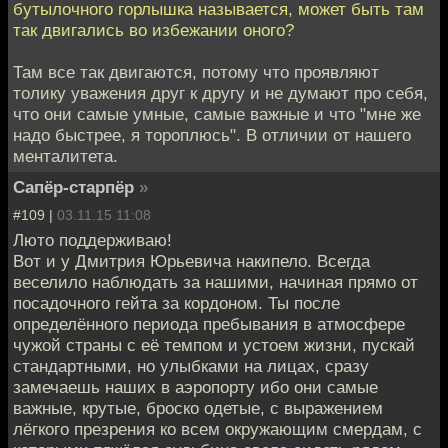
бутылочного горлышка называется, может быть там
так двигались во избежании оного?
Там все так двигаются, потому что проявляют
толику уважения друг к другу и не думают про себя,
что они самые умные, самые важные и что "мне же
надо быстрее, я тороплюсь". В отличии от нашего
менталитета.
Сапёр-старпёр
»
#109 |
03.11.15 11:08
Люто поддерживаю!
Вот и у Дмитрия Юрьевича накипело. Всегда
веселило наблюдать за нашими, начиная прямо от
посадочного гейта за кордоном. Ты после
определённого периода пребывания в атмосфере
чужой страны с её темпом и устоем жизни, пускай
стандартными, но улыбками на лицах, сразу
замечаешь наших в аэропорту ибо они самые
важные, крутые, броско одетые, с выражением
лёгкого презрения ко всем окружающим смердам, с