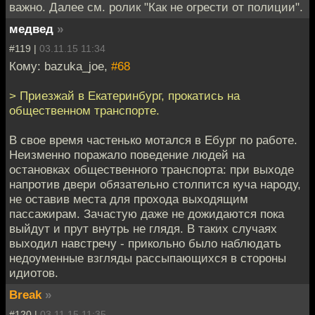
важно. Далее см. ролик "Как не огрести от полиции".
медвед
»
#119 |
03.11.15 11:34
Кому: bazuka_joe,
#68
> Приезжай в Екатеринбург, прокатись на
общественном транспорте.
В свое время частенько мотался в Ебург по работе.
Неизменно поражало поведение людей на
остановках общественного транспорта: при выходе
напротив двери обязательно столпится куча народу,
не оставив места для прохода выходящим
пассажирам. Зачастую даже не дожидаются пока
выйдут и прут внутрь не глядя. В таких случаях
выходил навстречу - прикольно было наблюдать
недоуменные взгляды рассыпающихся в стороны
идиотов.
Break
»
#120 |
03.11.15 11:35