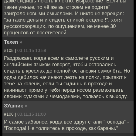
даже сидишь локоть к локтю. Выражение "Если вы
такие умные, то чё же вы строем не ходите"
заиграло новыми смыслами. И никто не верещал:
"за такие деньги и сидеть спиной к сцене !", хотя
русскоговорящих, по ощущениям, не менее 30
процентов от посетителей.
Texen
»
#105 |
03.11.15 10:59
Раздражает, когда всем в самолёте русским и
английским языком говорят, чтобы оставались
сидеть в креслах до полной остановки самолёта. Но
орды дебилов начинают лезть на полки, прыгают к
тебе на колени, если ты сидишь в проходе и
начинают прямо у тебя перед носом размахивать
своими сумками и чемоданами, толкаясь к выходу.
ЗУшник
»
#106 |
03.11.15 11:00
И самое забавное, когда все вдруг стали "господа" -
"Господа! Не толпитесь в проходе, как бараны."