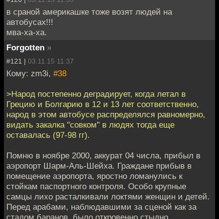
в сраной америкашке тоже возят людей на
автобусах!!!
мва-ха-ха.
Forgotten
»
#121 |
03.11.15 11:37
Кому: zm3i,
#38
>Народ постепенно деградирует, когда летал в
Грецию и Болгарию в 12 и 13 лет соответственно,
народ в этом автобусе распределялся равномерно,
видать закалка "совком" в людях тогда еще
оставалась (97-98 гг).
Помню в ноябре 2000, аккурат 04 числа, прибыл в
аэропорт Шарм-Аль-Шейха. Граждане прибыв в
помещение аэропорта, яростно ломанулись к
стойкам паспортного контроля. Особо крупные
самцы лихо расталкивали локтями женщин и детей.
Перед арабами, наблюдавшими за сценой как за
стадом баранов, было откровенно стыдно.