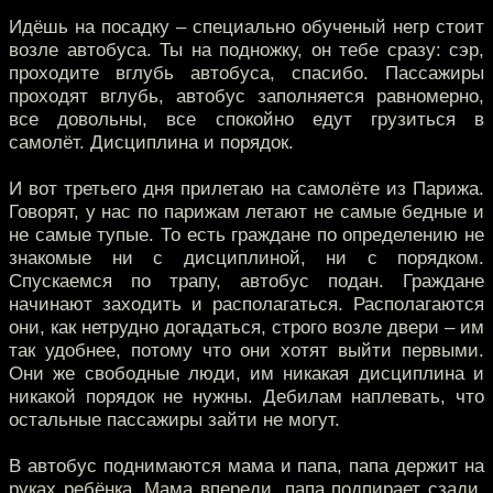
Идёшь на посадку – специально обученый негр стоит
возле автобуса. Ты на подножку, он тебе сразу: сэр,
проходите вглубь автобуса, спасибо. Пассажиры
проходят вглубь, автобус заполняется равномерно,
все довольны, все спокойно едут грузиться в
самолёт. Дисциплина и порядок.
И вот третьего дня прилетаю на самолёте из Парижа.
Говорят, у нас по парижам летают не самые бедные и
не самые тупые. То есть граждане по определению не
знакомые ни с дисциплиной, ни с порядком.
Спускаемся по трапу, автобус подан. Граждане
начинают заходить и располагаться. Располагаются
они, как нетрудно догадаться, строго возле двери – им
так удобнее, потому что они хотят выйти первыми.
Они же свободные люди, им никакая дисциплина и
никакой порядок не нужны. Дебилам наплевать, что
остальные пассажиры зайти не могут.
В автобус поднимаются мама и папа, папа держит на
руках ребёнка. Мама впереди, папа подпирает сзади.