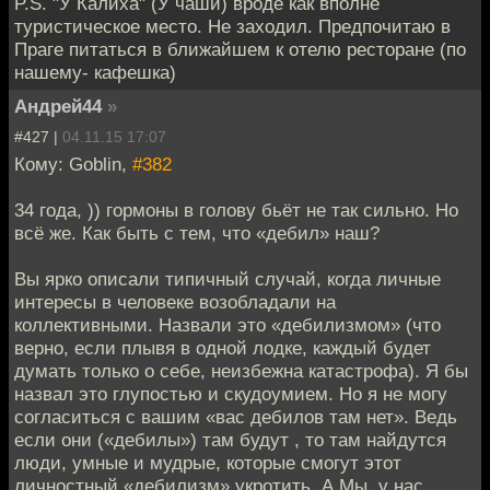
P.S. "У Калиха" (У чаши) вроде как вполне
туристическое место. Не заходил. Предпочитаю в
Праге питаться в ближайшем к отелю ресторане (по
нашему- кафешка)
Андрей44
»
#427 |
04.11.15 17:07
Кому: Goblin,
#382
34 года, )) гормоны в голову бьёт не так сильно. Но
всё же. Как быть с тем, что «дебил» наш?
Вы ярко описали типичный случай, когда личные
интересы в человеке возобладали на
коллективными. Назвали это «дебилизмом» (что
верно, если плывя в одной лодке, каждый будет
думать только о себе, неизбежна катастрофа). Я бы
назвал это глупостью и скудоумием. Но я не могу
согласиться с вашим «вас дебилов там нет». Ведь
если они («дебилы») там будут , то там найдутся
люди, умные и мудрые, которые смогут этот
личностный «дебилизм» укротить. А Мы, у нас