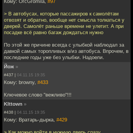
Кому: OrcGromila,
#97
> В автобусах, которые пассажиров к самолётам
отвозят и обратно, вообще нет смысла толкаться у
дверей. Самолёт раньше времени не улетит. А при
посадке всё равно багаж дождаться нужно
По этой же причине всегда с улыбкой наблюдал за
давкой самых торопливых в/из автобуса. Впрочем, в
последние годы уже без улыбки. Надоели.
Йож
»
#437 |
04.11.15 19:35
Кому: browny,
#433
Ключевое слово "вежливо"!!!
KIttown
»
#438 |
04.11.15 19:35
Кому: Вратарь-дырка,
#429
> Как можно войти в нужную дверь сразу