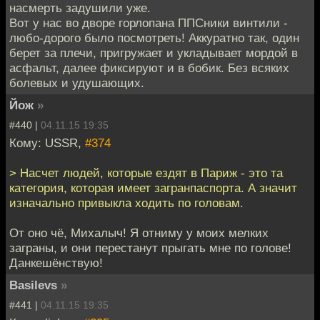
насмерть задушили уже.
Вот у нас во дворе горлопана ППСники винтили -
любо-дорого было посмотреть! Аккуратно так, один
берет за плечи, пригружает и укладывает мордой в
асфальт, далее фиксируют и в бобик. Без всяких
болевых и удушающих.
Йож
»
#440 |
04.11.15 19:35
Кому: USSR,
#374
> Насчет людей, которые ездят в Париж - это та
категория, которая имеет загранпаспорта. А значит
изначально привыкла ходить по головам.
От оно чё, Михалыч! Я отниму у моих мелких
заграны, и они перестанут прыгать мне по голове!
Данкешёнствую!
Basilevs
»
#441 |
04.11.15 19:35