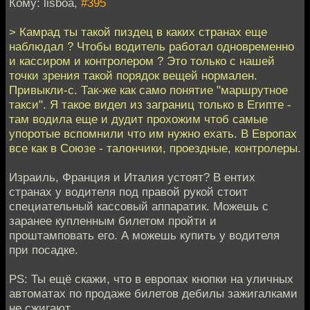
Кому: lisboa,
#395
> Камрад ты такой пиздец в каких странах еще
наблюдал ? Чтобы водитель работал одновременно
и кассиром и контролером ? Это только с нашей
точки зрения такой порядок вещей нормален.
Привыкли-с. Так-же как само понятие "маршрутное
такси". Я такое видел из заграниц только в Египте -
там водила еще и дудит прохожим чтоб самые
упоротые вспомнили что им нужно ехать. В Европах
все как в Союзе - талончики, проездные, контролеры.
Израиль, Франция и Италия устоят? В ентих
странах у водителя под правой рукой стоит
специательный кассовый аппаратик. Можешь с
заранее купленным билетом пройти и
проштамповать его. А можешь купить у водителя
при посадке.
PS: Ты ещё скажи, что в европах кнопки на уличных
автоматах по продаже билетов дебилы зажигалками
не сжигают.