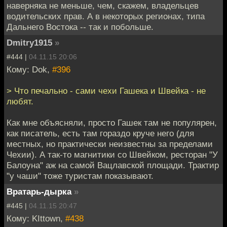
наверняка не меньше, чем, скажем, владельцев
водительских прав. А в некоторых регионах, типа
Дальнего Востока -- так и побольше.
Dmitry1915
»
#444 |
04.11.15 20:06
Кому: Dok,
#396
> Что печально - сами чехи Гашека и Швейка - не
любят.
Как мне объясняли, просто Гашек там не популярен,
как писатель, есть там гораздо круче него (для
местных, но практически неизвестны за пределами
Чехии). А так-то магнитики со Швейком, ресторан "У
Балоуна" аж на самой Вацлавской площади. Трактир
"у чаши" тоже туристам показывают.
Вратарь-дырка
»
#445 |
04.11.15 20:47
Кому: KIttown,
#438