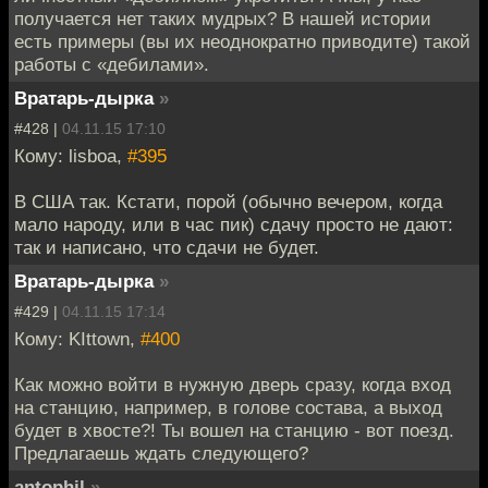
получается нет таких мудрых? В нашей истории
есть примеры (вы их неоднократно приводите) такой
работы с «дебилами».
Вратарь-дырка
»
#428 |
04.11.15 17:10
Кому: lisboa,
#395
В США так. Кстати, порой (обычно вечером, когда
мало народу, или в час пик) сдачу просто не дают:
так и написано, что сдачи не будет.
Вратарь-дырка
»
#429 |
04.11.15 17:14
Кому: KIttown,
#400
Как можно войти в нужную дверь сразу, когда вход
на станцию, например, в голове состава, а выход
будет в хвосте?! Ты вошел на станцию - вот поезд.
Предлагаешь ждать следующего?
antophil
»