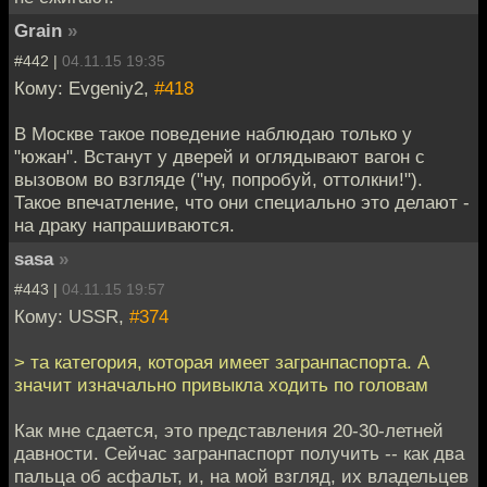
Grain
»
#442 |
04.11.15 19:35
Кому: Evgeniy2,
#418
В Москве такое поведение наблюдаю только у
"южан". Встанут у дверей и оглядывают вагон с
вызовом во взгляде ("ну, попробуй, оттолкни!").
Такое впечатление, что они специально это делают -
на драку напрашиваются.
sasa
»
#443 |
04.11.15 19:57
Кому: USSR,
#374
> та категория, которая имеет загранпаспорта. А
значит изначально привыкла ходить по головам
Как мне сдается, это представления 20-30-летней
давности. Сейчас загранпаспорт получить -- как два
пальца об асфальт, и, на мой взгляд, их владельцев