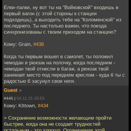
Елки-палки, ну вот ты на "Войковской" входишь в
первый вагон (с этой стороны к станции
подходишь), а выходить тебе на "Коломенской" из
последнего. Ты настолько важен, что поезда
синхронизованы с твоим приходом на станцию?
Кому: Grain,
#436
Когда ты первым вошел в самолет, ты положил
чемодан и рюкзак на полочку, когда последним -
чемодан твой отнесли в багаж, а рюкзак твой
занимает место под передним креслом - куда б ты с
радостью б засунул свои ноги.
Guest
»
#446 |
04.11.15 20:53
Кому: KIttown,
#434
> Сохранение возможности желающим пройти
быстрее, когда она не создает трудностей
остальным - это хорошо. Ограничение этой