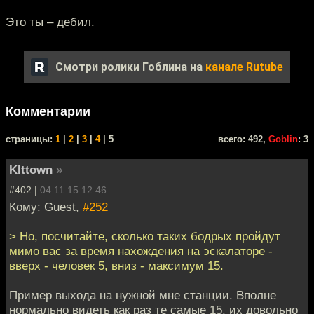
Это ты – дебил.
Смотри ролики Гоблина на
канале Rutube
Комментарии
cтраницы:
1
|
2
|
3
|
4
| 5
всего: 492,
Goblin
: 3
KIttown
»
#402 |
04.11.15 12:46
Кому: Guest,
#252
> Но, посчитайте, сколько таких бодрых пройдут
мимо вас за время нахождения на эскалаторе -
вверх - человек 5, вниз - максимум 15.
Пример выхода на нужной мне станции. Вполне
нормально видеть как раз те самые 15, их довольно