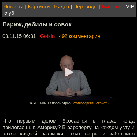
Новости
|
Картинки
|
Видео
|
Переводы
|
Магазин
|
VIP
клуб
Париж, дебилы и совок
03.11.15 06:31
|
Goblin
|
492 комментария
04:20
|
604013 просмотров
|
аудиоверсия
|
скачать
Что первым делом бросается в глаза, когда
прилетаешь в Америку? В аэропорту на каждом углу и
возле каждой развилки стоят негры и заботливо