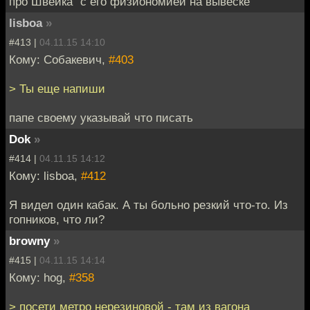
про Швейка" с его физиономией на вывеске
lisboa
»
#413 |
04.11.15 14:10
Кому: Собакевич,
#403
> Ты еще напиши
папе своему указывай что писать
Dok
»
#414 |
04.11.15 14:12
Кому: lisboa,
#412
Я видел один кабак. А ты больно резкий что-то. Из
гопников, что ли?
browny
»
#415 |
04.11.15 14:14
Кому: hog,
#358
> посети метро нерезиновой - там из вагона