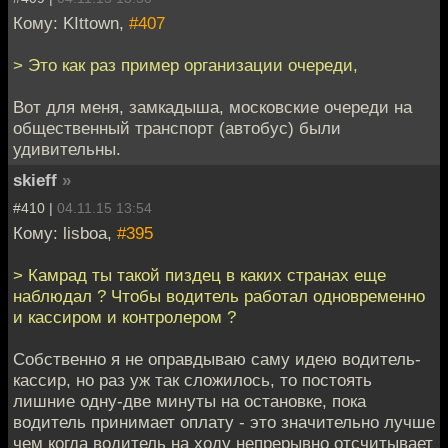
Кому: KIttown,
#407
> Это как раз пример организации очереди,
Вот для меня, замкадыша, московские очереди на
общественный транспорт (автобус) были
удивительны.
skieff
»
#410 |
04.11.15 13:54
Кому: lisboa,
#395
> Камрад ты такой пиздец в каких странах еще
наблюдал ? Чтобы водитель работал одновременно
и кассиром и контролером ?
Собственно я не оправдываю саму идею водитель-
кассир, но раз уж так сложилось, то постоять
лишние одну-две минуты на остановке, пока
водитель принимает оплату - это значительно лучше
чем когда водитель на ходу непрерывно отсчитывает