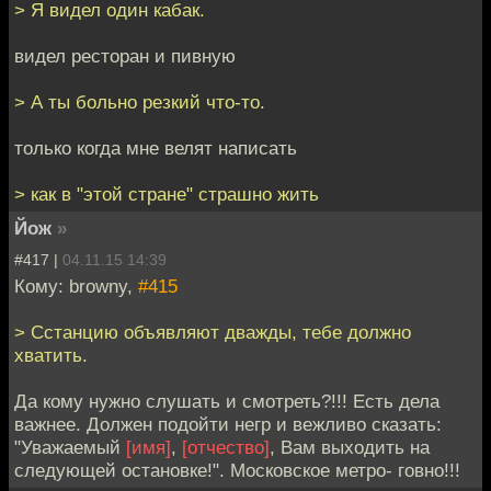
> Я видел один кабак.
видел ресторан и пивную
> А ты больно резкий что-то.
только когда мне велят написать
> как в "этой стране" страшно жить
Йож
»
#417 |
04.11.15 14:39
Кому: browny,
#415
> Сстанцию объявляют дважды, тебе должно
хватить.
Да кому нужно слушать и смотреть?!!! Есть дела
важнее. Должен подойти негр и вежливо сказать:
"Уважаемый
[имя]
,
[отчество]
, Вам выходить на
следующей остановке!". Московское метро- говно!!!