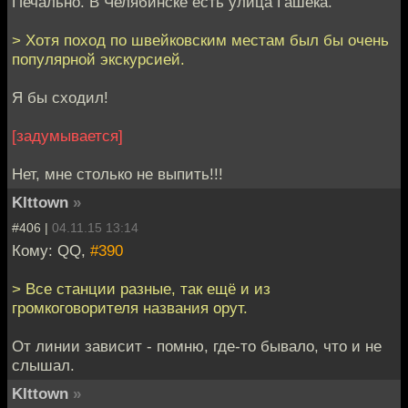
Печально. В Челябинске есть улица Гашека.
> Хотя поход по швейковским местам был бы очень
популярной экскурсией.
Я бы сходил!
[задумывается]
Нет, мне столько не выпить!!!
KIttown
»
#406 |
04.11.15 13:14
Кому: QQ,
#390
> Все станции разные, так ещё и из
громкоговорителя названия орут.
От линии зависит - помню, где-то бывало, что и не
слышал.
KIttown
»