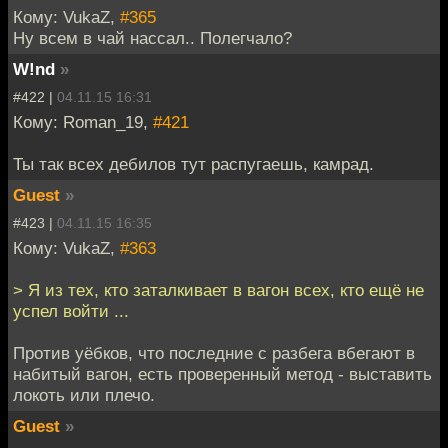
Кому: VukaZ,
#365
Ну всем в чай нассал.. Полегчало?
W!nd
»
#422 |
04.11.15 16:31
Кому: Roman_19,
#421
Ты так всех дебилов тут распугаешь, камрад.
Guest
»
#423 |
04.11.15 16:35
Кому: VukaZ,
#363
> Я из тех, кто заталкивает в вагон всех, кто ещё не
успел войти ...
Против уёбков, что последние с разбега вбегают в
набитый вагон, есть проверенный метод - выставить
локоть или плечо.
Guest
»