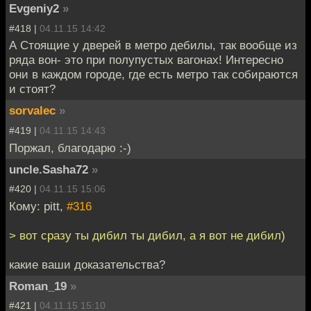
Evgeniy2
»
#418 |
04.11.15 14:42
А Стоящие у дверей в метро дебилы, так вообще из
ряда вон- это при полупустых вагонах! Интересно
они в каждом городе, где есть метро так собираются
и стоят?
sorvalec
»
#419 |
04.11.15 14:43
Поржал, благодарю :-)
uncle.Sasha72
»
#420 |
04.11.15 15:06
Кому: pitt,
#316
> вот сразу ты дибил ты дибил, а я вот не дибил)
какие ваши доказательства?
Roman_19
»
#421 |
04.11.15 15:10