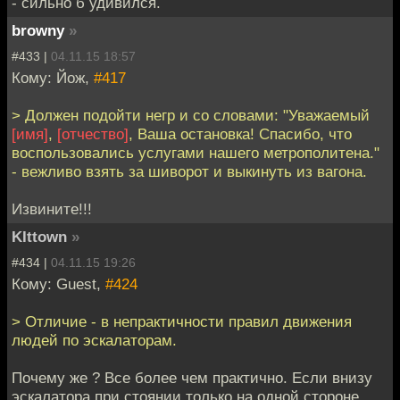
- сильно б удивился.
browny
»
#433 |
04.11.15 18:57
Кому: Йож,
#417
> Должен подойти негр и со словами: "Уважаемый
[имя]
,
[отчество]
, Ваша остановка! Спасибо, что
воспользовались услугами нашего метрополитена."
- вежливо взять за шиворот и выкинуть из вагона.
Извините!!!
KIttown
»
#434 |
04.11.15 19:26
Кому: Guest,
#424
> Отличие - в непрактичности правил движения
людей по эскалаторам.
Почему же ? Все более чем практично. Если внизу
эскалатора при стоянии только на одной стороне