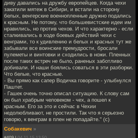
диву давались на дружбу европейцев. Когда чехи
закатили мятеж в Сибири, и встали на сторону
белых, венгерские военнопленные дружно подались
к красным. Не потому, что большевистские идеи им
нравились, но против чехов. И что характерно - если
сталкивались в ходе боевых действий чехи с
венграми, то к удивлению и белых и красных тут же
забывали все воинские премудрости, бросали
пулеметы и винтовки и сходились в ножи. Пленных
после таких встреч не было, раненых заботливо
добивали. И наши боялись соваться в эти разборки.
Что белые, что красные.
- Вы прямо как сапер Водичка говорите - улыбнулся
Паштет.
- Гашек очень точно описал ситуацию. К слову сам
он был храбрым человеком - чех, а пошел к
красным. Его за это и сейчас в Чехии
недолюбливают, не простили. Так что я серьезно
говорю, к венграм в плен не попадайте." (с)
Собакевич
»
#409 |
04.11.15 13:50