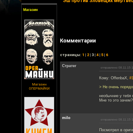
Эш против Зловещих мертвец
Магазин
Комментарии
cтраницы:
1
|
2
| 3 |
4
|
5
|
6
Стратег
отправлено 08.11.15 
Кому: OffenbaX,
#
Магазин
> Не очень поряд
ОПЕРМАЙКИ
необычние у тебя 
Мне то это зачем?
milo
отправлено 08.11.15 
Посмотрел в ориги