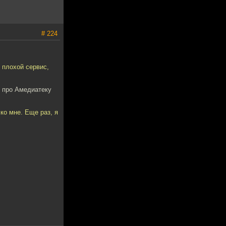
# 224
 плохой сервис,
и про Амедиатеку
ко мне. Еще раз, я