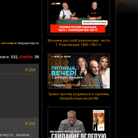
Хроники русской революции, часть
т магазин
в megagroup.ru
1: Революция 1905–1907 гг.
сего: 532,
Goblin
: 38
# 214
Трамп против родильного туризма,
безработица из-за ИИ
# 215
атянуто, экшена