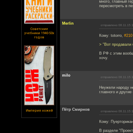
много, главный ге
пересмотреть в пе
Merlin
отправлено 08.11.15 
Советские
учебники 1940-50х
Кому: totorro,
#210
годов
> "Вот продавали б
В РФ с этим вообщ
хочу.
milo
отправлено 08.11.15 
Неужели народу не
главного и другие
Пётр Смирнов
Империя ножей
отправлено 08.11.15 
Кому: Пуерторика
В разделе "Проект