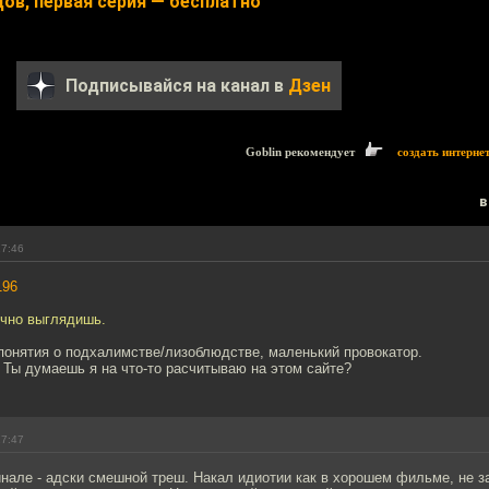
ов, первая серия — бесплатно
Подписывайся на канал в
Дзен
Goblin рекомендует
создать интерне
в
17:46
196
очно выглядишь.
понятия о подхалимстве/лизоблюдстве, маленький провокатор.
 Ты думаешь я на что-то расчитываю на этом сайте?
17:47
нале - адски смешной треш. Накал идиотии как в хорошем фильме, не з