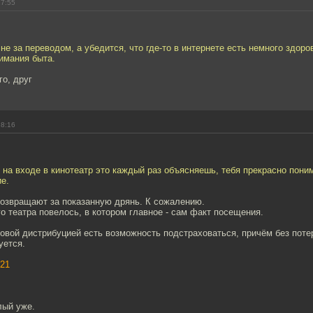
17:55
не за переводом, а убедится, что где-то в интернете есть немного здоро
имания быта.
го, друг
18:16
 на входе в кинотеатр это каждый раз объясняешь, тебя прекрасно пони
е.
возвращают за показанную дрянь. К сожалению.
о театра повелось, в котором главное - сам факт посещения.
овой дистрибуцией есть возможность подстраховаться, причём без поте
уется.
21
лый уже.