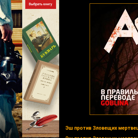
Эш против Зловещих мертвец