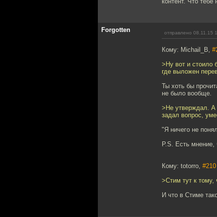
контент. Что тебе 
Forgotten
отправлено 08.11.15 
Кому: Michail_B,
#
>Ну вот и стоило 
где выложен перев
Ты хоть бы прочит
не было вообще.
>Не утверждал. А 
задал вопрос, уме
"Я ничего не поня
P.S. Есть мнение,
Кому: totorro,
#210
>Стим тут к тому
И что в Стиме так