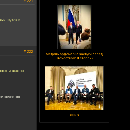
# 221
вых шуток и
# 222
Медаль ордена "За заслуги перед
Отечеством" II степени
мают и охотно
ри качества.
РВИО