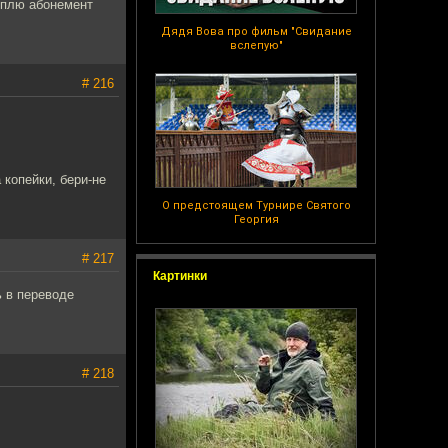
куплю абонемент
Дядя Вова про фильм "Свидание
вслепую"
# 216
 копейки, бери-не
О предстоящем Турнире Святого
Георгия
# 217
Картинки
ь в переводе
# 218