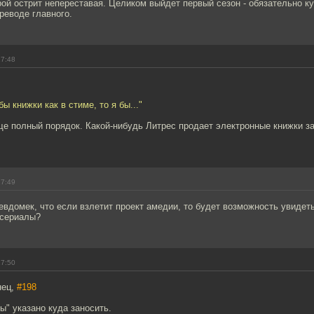
рой острит непереставая. Целиком выйдет первый сезон - обязательно 
реводе главного.
17:48
ы книжки как в стиме, то я бы..."
е полный порядок. Какой-нибудь Литрес продает электронные книжки за
17:49
вдомек, что если взлетит проект амедии, то будет возможность увидет
 сериалы?
17:50
нец,
#198
ы" указано куда заносить.