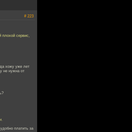
# 223
й плохой сервис,
да хожу уже лет
у не нужна от
ь?
и.
 удобно платить за