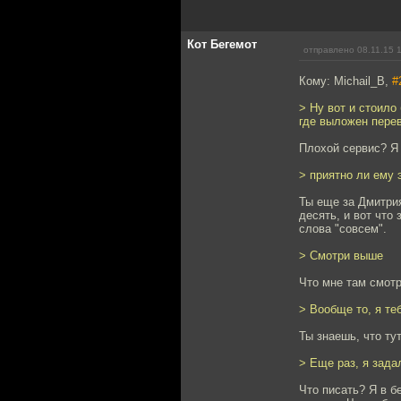
Кот Бегемот
отправлено 08.11.15 
Кому: Michail_B,
#
> Ну вот и стоило
где выложен перев
Плохой сервис? Я 
> приятно ли ему 
Ты еще за Дмитрия
десять, и вот что
слова "совсем".
> Смотри выше
Что мне там смотр
> Вообще то, я те
Ты знаешь, что ту
> Еще раз, я зада
Что писать? Я в б