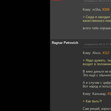
отправлено 08.11.15 
Кому: m1ha,
#209
> Сюда я заходил 
качественного пон
всего тебе хороше
Ragnar Petrovich
отправлено 08.11.15 
Кому: Alxxx,
#112
> Надо думать, ты
входят в положени
В кино деньги не 
Это ещё с обычног
А в случае с цифр
Вот народ и польз
Кому: Кальмар,
#1
> Как быть?!
Сам решай, взрос