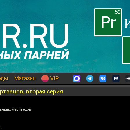
оды
Магазин
VIP
ртвецов, вторая серия
овещих мертвецов.
а.