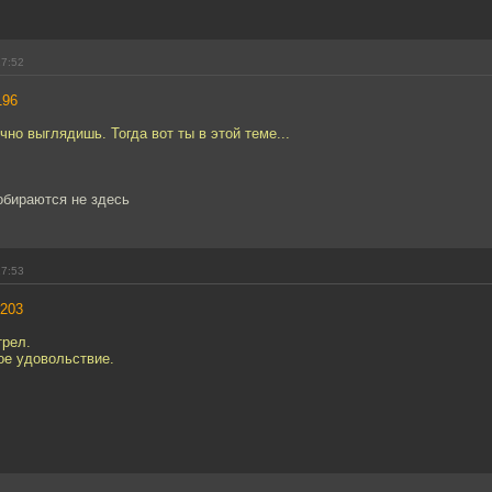
17:52
196
чно выглядишь. Тогда вот ты в этой теме...
обираются не здесь
17:53
203
трел.
ое удовольствие.