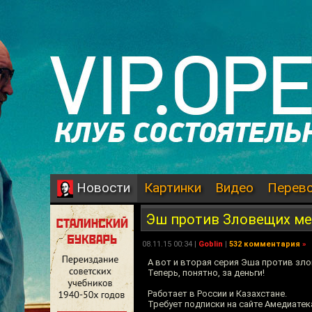
Картинки
Видео
Перев
Новости
Эш против Зловещих ме
08.11.15 00:34 |
Goblin
|
532 комментария
»
А вот и вторая серия Эша против зл
Теперь, понятно, за деньги!
Работает в России и Казахстане.
Требует подписки на сайте Амедиатек