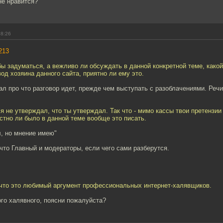
не нравится?
18:26
213
бы задуматься, а вежливо ли обсуждать в данной конкретной теме, какой
од хозяина данного сайта, приятно ли ему это.
ал про что разговор идет, прежде чем выступать с разоблачениями. Реч
я не утверждал, что ты утверждал. Так что - мимо кассы твои претензии 
стно ли было в данной теме вообще это писать.
л, но мнение имею"
 что Главный и модераторы, если чего сами разберутся.
, что это любимый аргумент профессиональных интернет-халявщиков.
ого халявного, поясни пожалуйста?