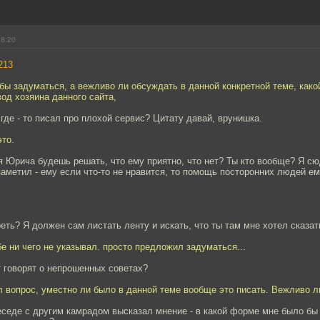
18:20
213
 бы задуматься, а вежливо ли обсуждать в данной конкретной теме, како
од хозяина данного сайта,
где - то писал про плохой сервис? Цитату давай, врунишка.
это.
 Юрича будешь решать, что ему приятно, что нет? Ты кто вообще? Я сю
 заметил - ему если что-то не нравится, то помощь посторонних людей ем
еть? Я должен сам листать ленту и искать, что ты там мне хотел сказат
бе ни чего не указывал. просто предложил задуматься...
т говорят о непрошенных советах?
л вопрос, уместно ли было в данной теме вообще это писать. Вежливо л
еседе с другим камрадом высказал мнение - в какой форме мне было бы