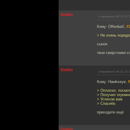
Goblin
отправлено 08.11.15 
Кому: OffenbaX,
#
> Не очень порядо
сынок
твои сверстники с
Goblin
отправлено 08.11.15 
Кому: Hawkseye,
#
> Оплатил, посмо
> Получил огромн
> Успехов вам
> Спасибо.
приходите ещё
Goblin