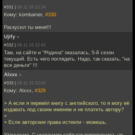
#331 |
08.11.15 22:34
Кому: kombainer,
#330
Раскусил ты меня!!!
Ujify
»
#332 |
08.11.15 22:42
Там, на сайте и "Родина" оказалась, 5-й сезон
текущий. Есть чего поглядеть. Надо, так сказать, "на
все деньги" !!!
Alxxx
»
#333 |
08.11.15 22:42
Кому: Alxxx,
#329
> А если я перевёл книгу с английского, то я могу её
издавать под своим именем и не платить автору?
>
> Если авторские права истекли - можешь.
Уточнение. С указанием себя как переводчика, не