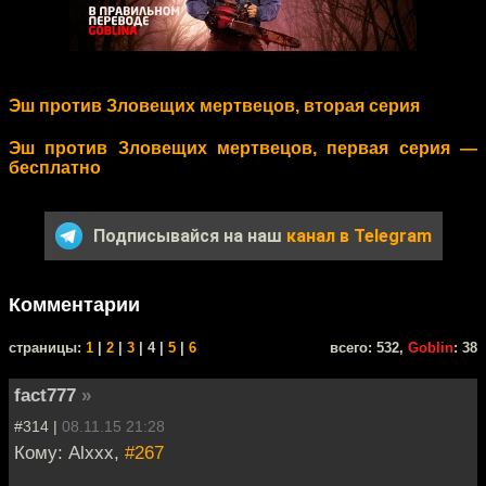
Эш против Зловещих мертвецов, вторая серия
Эш против Зловещих мертвецов, первая серия —
бесплатно
Подписывайся на наш
канал в Telegram
Комментарии
cтраницы:
1
|
2
|
3
| 4 |
5
|
6
всего: 532,
Goblin
: 38
fact777
»
#314 |
08.11.15 21:28
Кому: Alxxx,
#267