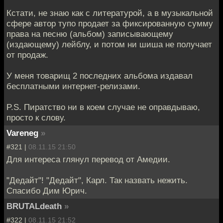
Кстати, не знаю как с литературой, а в музыкальной
сфере автор тупо продает за фиксированную сумму
права на песню (альбом) записывающему
(издающему) лейблу, и потом ни шиша не получает
от продаж.
У меня товарищ 2 последних альбома издавал
бесплатными интернет-релизами.
P.S. Пиратство ни в коем случае не оправдываю,
просто к слову.
Vareneg
»
#321 |
08.11.15 21:50
Для интереса глянул перевод от Амедии.
"Дедайт"! "Дедайт", Карл. Так назвать нежить.
Спасибо Дим Юрич.
BRUTALdeath
»
#322 |
08.11.15 21:52