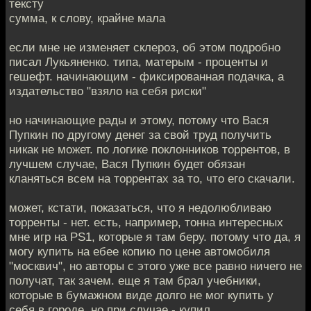
тексту
сумма, к слову, крайне мала
если мне не изменяет склероз, об этом подробно
писал Лукьяненко. типа, матерым - проценты и
гешефт. начинающим - фиксированная подачка, а
издательство "взяло на себя риски"
но начинающие рады и этому, потому что Вася
Пупкин по другому денег за свой труд получить
никак не может. по логике поклонников торрентов, в
лучшем случае, Вася Пупкин будет обязан
кланяться всем на торрентах за то, что его скачали.
может, кстати, показаться, что я недолюбливаю
торренты - нет. есть, например, тонна интересных
мне игр на PS1, которые я там беру. потому что да, я
могу купить на ебее копию по цене автомобиля
"москвич", но авторы с этого уже все равно ничего не
получат, так зачем. еще я там брал учебники,
которые в бумажном виде долго не мог купить у
себя в городе. но при случае - купил.