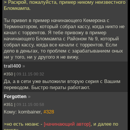
> Раскрой, пожалуйста, пример никому неизвестного
Бломкампа.
Ты привел в пример начинающего Кемерона с
Терминатором, который собрал кассу, когда никто не
качал с торрентов. Я тебе привожу в пример
начинающего Бломкампа с Районом № 9, который
собрал кассу, когда все качали с торрентов. Если
дело в деньгах, то проблем с зарабатыванием оных
ни у того, ни у другого я не вижу.
trall400
»
#350 |
09.11.15 00:32
Да, а в сети уже выложили вторую серия с Вашим
переводом. Быстро пираты работают.
Forgotten
»
#351 |
09.11.15 00:58
Кому: kombainer,
#328
>но есть нюанс -
[начинающий автор]
, и далее по
тексту