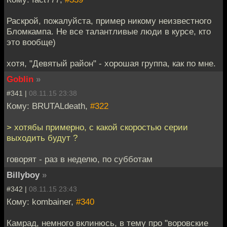
Раскрой, пожалуйста, пример никому неизвестного
Бломкампа. Не все талантливые люди в курсе, кто
это вообще)
хотя, "Девятый район" - хорошая группа, как по мне.
Goblin
»
#341 |
08.11.15 23:38
Кому: BRUTALdeath,
#322
> хотябы примерно, с какой скоростью серии
выходить будут ?
говорят - раз в неделю, по субботам
Billyboy
»
#342 |
08.11.15 23:43
Кому: kombainer,
#340
Камрад, немного вклинюсь, в тему про "воровские