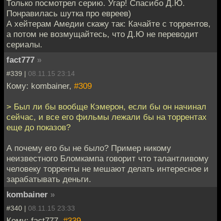
Только посмотрел серию. Угар! Спасибо Д.Ю.
Понравилась шутка про евреев)
А хейтерам Амедии скажу так: Качайте с торрентов,
а потом не возмущайтесь, что Д.Ю не переводит
сериалы.
fact777
»
#339 |
08.11.15 23:14
Кому: kombainer,
#309
> Был ли бы вообще Кэмерон, если бы он начинал
сейчас, и все его фильмы лежали бы на торрентах
еще до показов?
А почему его бы не было? Пример никому
неизвестного Бломкампа говорит что талантливому
человеку торренты не мешают делать интересное и
зарабатывать деньги.
kombainer
»
#340 |
08.11.15 23:33
Кому: fact777,
#339