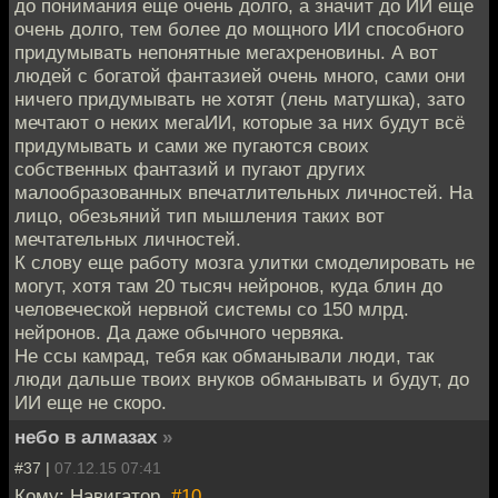
до понимания еще очень долго, а значит до ИИ еще
очень долго, тем более до мощного ИИ способного
придумывать непонятные мегахреновины. А вот
людей с богатой фантазией очень много, сами они
ничего придумывать не хотят (лень матушка), зато
мечтают о неких мегаИИ, которые за них будут всё
придумывать и сами же пугаются своих
собственных фантазий и пугают других
малообразованных впечатлительных личностей. На
лицо, обезьяний тип мышления таких вот
мечтательных личностей.
К слову еще работу мозга улитки смоделировать не
могут, хотя там 20 тысяч нейронов, куда блин до
человеческой нервной системы со 150 млрд.
нейронов. Да даже обычного червяка.
Не ссы камрад, тебя как обманывали люди, так
люди дальше твоих внуков обманывать и будут, до
ИИ еще не скоро.
небо в алмазах
»
#37 |
07.12.15 07:41
Кому: Навигатор,
#10