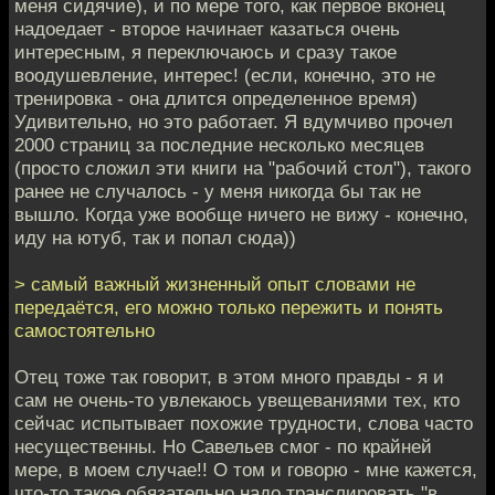
меня сидячие), и по мере того, как первое вконец
надоедает - второе начинает казаться очень
интересным, я переключаюсь и сразу такое
воодушевление, интерес! (если, конечно, это не
тренировка - она длится определенное время)
Удивительно, но это работает. Я вдумчиво прочел
2000 страниц за последние несколько месяцев
(просто сложил эти книги на "рабочий стол"), такого
ранее не случалось - у меня никогда бы так не
вышло. Когда уже вообще ничего не вижу - конечно,
иду на ютуб, так и попал сюда))
> самый важный жизненный опыт словами не
передаётся, его можно только пережить и понять
самостоятельно
Отец тоже так говорит, в этом много правды - я и
сам не очень-то увлекаюсь увещеваниями тех, кто
сейчас испытывает похожие трудности, слова часто
несущественны. Но Савельев смог - по крайней
мере, в моем случае!! О том и говорю - мне кажется,
что-то такое обязательно надо транслировать "в