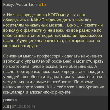
Кому: Avatar-Lion,
#15
> Но я как представлю КОГО могут так вот
обнаружить и КАКИЕ задания дать таким вот
носителям уникальных мозгов... Бр-р... Я скептик и
во всякую фантастику не верю, но всё равно не по
себе становится от подобных мыслей профессора
насчет будущего человечества, в котором всех по
мозгам сортируют...
Основная мысль профессора - сделать наконец-то
эволюцию управляемой осознанно и мозг отбирать
по критериям человеческим, а не обезьяньим. А
насчет сортировки, профессор предлагает находить
у людей способности и давать им заниматься тем, к
чему у них эти самые способности. По моему,
неплохая сортировка. А вы себе уже в воображении
концлагеря и апокалипсис рисуете.
pavm
»
#19 |
07.12.15 01:26