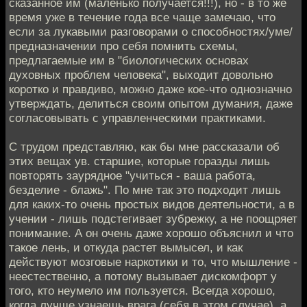
сказанное им (маленько получается!!!), но - в то же
время уже в течение года все чаще замечаю, что
если за лукавыми разговорами о способностях/уме/
предназначении про себя помнить схемы,
предлагаемые им в "биологических основах
духовных проблем человека", выходит довольно
коротко и правдиво, можно даже кое-что однозначно
утверждать, делиться своим опытом думания, даже
согласовывать с управленческими практиками.
С трудом представляю, как бы мне рассказали об
этих вещах ув. старшие, которые горазды лишь
повторять заурядное "учиться - ваша работа,
безделие - блажь". По мне так это подходит лишь
для каких-то очень простых видов деятельности, а в
учении - лишь подстегивает зубрежку, а не поощряет
понимание. А он очень даже хорошо объяснил и что
такое лень, и откуда растет вымысел, и как
действуют мозговые наркотики и то, что мышление -
неестественно, а потому вызывает дискомфорт у
того, кто неумело им пользуется. Всегда хорошо,
когда лучше узнаешь врага (себя в этом случае), а