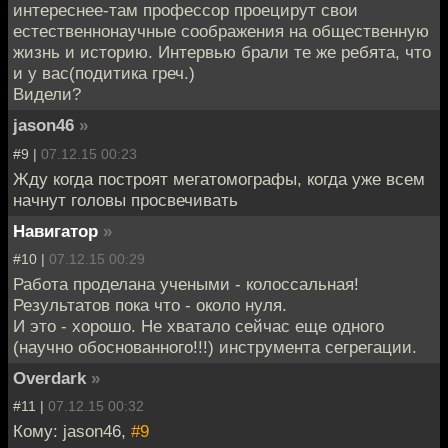
интереснее-там профессор проецирут свои
естественнонаучные соображения на общественную
жизнь и историю. Интервью брали те же ребята, что
и у вас(подитика греч.)
Видели?
jason46
»
#9 |
07.12.15 00:23
Жду когда построят мегатомографы, когда уже всем
начнут головы просвечивать
Навигатор
»
#10 |
07.12.15 00:29
Работа проделана учеными - колоссальная!
Результатов пока что - около нуля.
И это - хорошо. Не хватало сейчас еще одного
(научно обоснованного!!!) инструмента сегрегации.
Overdark
»
#11 |
07.12.15 00:32
Кому: jason46,
#9