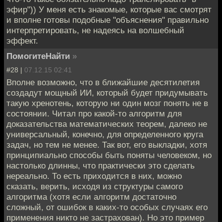
эфир")) У меня есть знакомые, которые вас смотрят
и вполне готовы подобные "объяснения" правильно
интерпретировать, не надеясь на волшебный
эффект.
ПомогитеНайти
»
#28 |
07.12.15 02:41
Вполне возможно, что в ближайшие десятилетия
создадут мощный ИИ, который будет придумывать
такую хренотень, которую ни один мозг понять не в
состоянии. Читал про какой-то алгоритм для
доказательства математических теорем, далеко не
универсальный, конечно, для определенного круга
задач, но тем не менее. Так вот, его выкладки, хотя
принципиально способы быть поняты человеком, но
настолько длинны, что практически это сделать
нереально. То есть приходится в них, можно
сказать, верить, исходя из структуры самого
алгоритма (хотя если алгоритм достаточно
сложный, от ошибок в каких-то особых случаях его
применения никто не застрахован). Но это пример