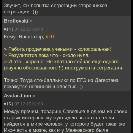
Звучит, как попытка сегрегации сторонников
сегрегации. )))
Broflovski
»
#14 |
07.12.15 00:48
Кому: Навигатор,
#10
> Работа проделана учеными - колоссальная!
> Результатов пока что - около нуля.
> И это - хорошо. Не хватало сейчас еще одного
(научно обоснованного!!!) инструмента сегрегации.
Точно! Тогда сто-балльники по ЕГЭ из Дагестана
покажутся невинной шалостью. ;)
Avatar-Lion
»
#15 |
07.12.15 01:03
Между прочим, товарищ Савельев в одном из своих
старых интервью жуткую идею высказал: если
найдется в мире человек, у которого будет такая же
Икс-часть в мозге, как и у Маяковского была