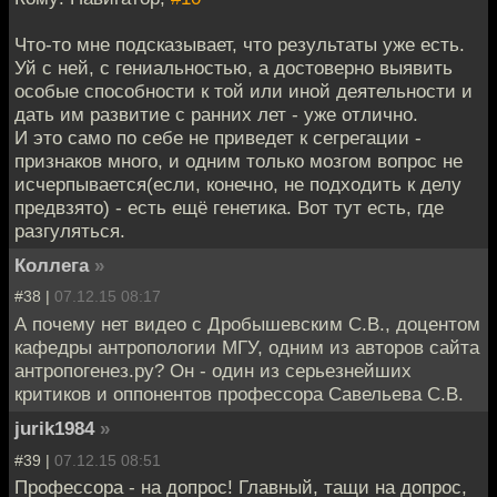
Что-то мне подсказывает, что результаты уже есть.
Уй с ней, с гениальностью, а достоверно выявить
особые способности к той или иной деятельности и
дать им развитие с ранних лет - уже отлично.
И это само по себе не приведет к сегрегации -
признаков много, и одним только мозгом вопрос не
исчерпывается(если, конечно, не подходить к делу
предвзято) - есть ещё генетика. Вот тут есть, где
разгуляться.
Коллега
»
#38 |
07.12.15 08:17
А почему нет видео с Дробышевским С.В., доцентом
кафедры антропологии МГУ, одним из авторов сайта
антропогенез.ру? Он - один из серьезнейших
критиков и оппонентов профессора Савельева С.В.
jurik1984
»
#39 |
07.12.15 08:51
Профессора - на допрос! Главный, тащи на допрос,