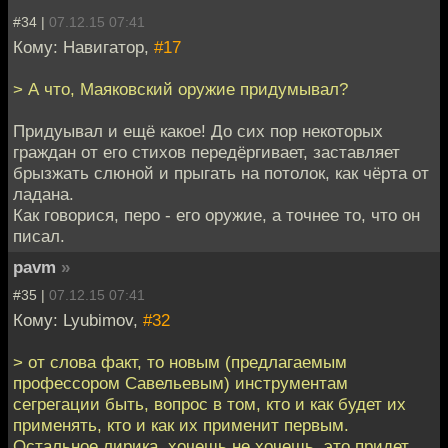
#34 |
07.12.15 07:41
Кому: Навигатор,
#17
> А что, Маяковский оружие придумывал?
Придуывал и ещё какое! До сих пор некоторых
граждан от его стихов передёргивает, заставляет
брызжать слюной и прыгать на потолок, как чёрта от
ладана.
Как говорися, перо - его оружие, а точнее то, что он
писал.
pavm
»
#35 |
07.12.15 07:41
Кому: Lyubimov,
#32
> от слова факт, то новым (предлагаемым
профессором Савельевым) инструментам
сегрегации быть, вопрос в том, кто и как будет их
применять, кто и как их применит первым.
Остальное лирика, хочешь не хочешь, это придет,