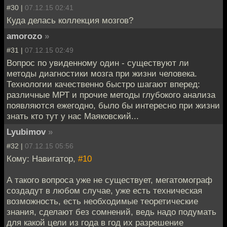
#30 |
07.12.15 02:41
Куда делась коллекция мозгов?
amorozo
»
#31 |
07.12.15 02:49
Вопрос по увиденному один - существуют ли
методы диагностики мозга при жизни человека.
Технологии качественно быстро шагают вперед:
различные МРТ и прочие методы глубокого анализа
появляются ежегодно, было бы интересно при жизни
знать кто тут у нас Маяковский...
Lyubimov
»
#32 |
07.12.15 05:56
Кому: Навигатор,
#10
А такого вопроса уже не существует, мегатомограф
создадут в любом случае, уже есть техническая
возможность, есть необходимые теоретические
знания, сделают без сомнений, ведь надо подумать
для какой цели из года в год их разрешение