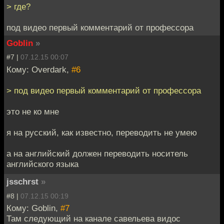
> где?
под видео первый комментарий от профессора
Goblin
»
#7 |
07.12.15 00:07
Кому: Overdark,
#6
> под видео первый комментарий от профессора
это не ко мне
я на русский, как известно, переводить не умею
а на английский должен переводить носитель
английского языка
jsschrst
»
#8 |
07.12.15 00:19
Кому: Goblin,
#7
Там следующий на канале савельева видос