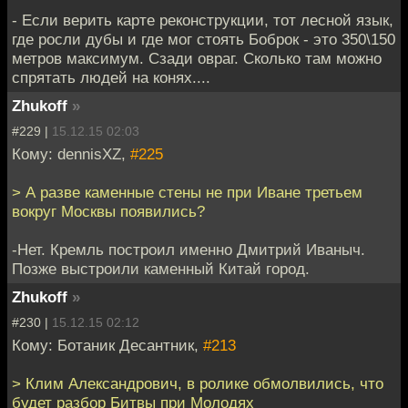
- Если верить карте реконструкции, тот лесной язык,
где росли дубы и где мог стоять Боброк - это 350\150
метров максимум. Сзади овраг. Сколько там можно
спрятать людей на конях....
Zhukoff
»
#229 |
15.12.15 02:03
Кому: dennisXZ,
#225
> А разве каменные стены не при Иване третьем
вокруг Москвы появились?
-Нет. Кремль построил именно Дмитрий Иваныч.
Позже выстроили каменный Китай город.
Zhukoff
»
#230 |
15.12.15 02:12
Кому: Ботаник Десантник,
#213
> Клим Александрович, в ролике обмолвились, что
будет разбор Битвы при Молодях