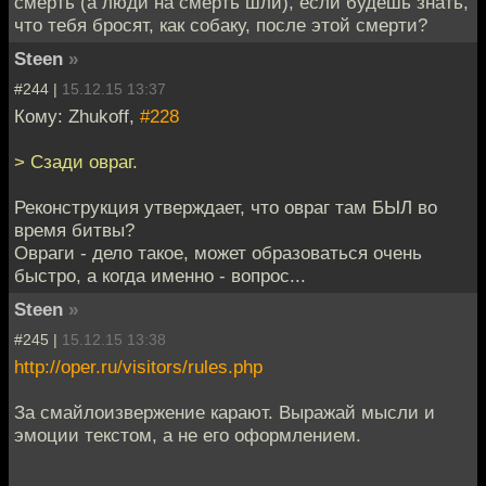
смерть (а люди на смерть шли), если будешь знать,
что тебя бросят, как собаку, после этой смерти?
Steen
»
#244 |
15.12.15 13:37
Кому: Zhukoff,
#228
> Сзади овраг.
Реконструкция утверждает, что овраг там БЫЛ во
время битвы?
Овраги - дело такое, может образоваться очень
быстро, а когда именно - вопрос...
Steen
»
#245 |
15.12.15 13:38
http://oper.ru/visitors/rules.php
За смайлоизвержение карают. Выражай мысли и
эмоции текстом, а не его оформлением.