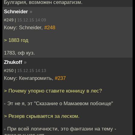
Булгария, возможен сепаратизм.
Schneider
»
#249 |
15.12.15 14:09
Кому: Schneider,
#248
> 1883 год
1783, оф куз.
Zhukoff
»
#250 |
15.12.15 14:13
Кому: Кенгапромить,
#237
> Почему упорно ставите конницу в лес?
- Эт не я, эт "Сказание о Мамаевом побоище"
> Резерв скрывается за леском.
- При всей логичности, это фантазии на тему -