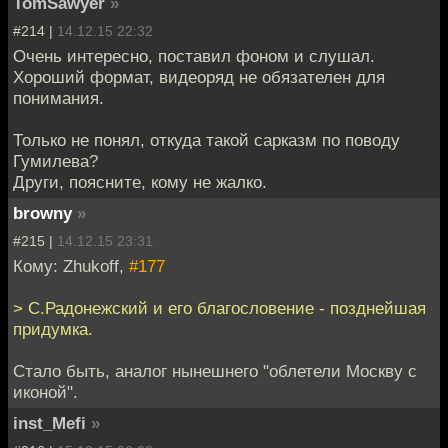
TomSawyer
»
#214 |
14.12.15 22:32
Очень интересно, поставил фоном и слушал.
Хороший формат, видеоряд не обязателен для
понимания.
Только не понял, откуда такой сарказм по поводу
Гумилева?
Други, поясните, кому не жалко.
browny
»
#215 |
14.12.15 23:31
Кому: Zhukoff,
#177
> С.Радонежский и его благословение - позднейшая
придумка.
Стало быть, аналог нынешнего "облетели Москву с
иконой".
inst_Mefi
»