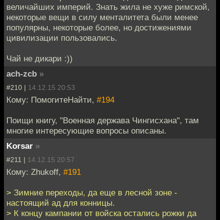
величайших империй. Знать жила не хуже римской,
некоторые вещи в силу менталитета были менее
популярны, некоторые более, но достижениями
цивилизации пользовались.
Чай не дикари :))
ach-zcb
»
#210 |
14.12.15 20:53
Кому: ПомогитеНайти,
#194
Поищи книгу, "Военная держава Чингисхана", там
многие интересующие вопросы описаны.
Korsar
»
#211 |
14.12.15 20:57
Кому: Zhukoff,
#191
> Зимние переходы, да еще в лесной зоне -
настоящий ад для конницы.
> К концу кампании от войска остались рожки да