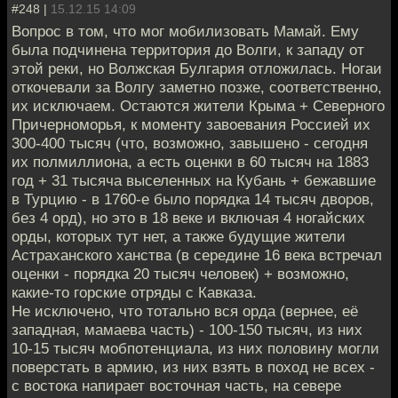
#248 |
15.12.15 14:09
Вопрос в том, что мог мобилизовать Мамай. Ему
была подчинена территория до Волги, к западу от
этой реки, но Волжская Булгария отложилась. Ногаи
откочевали за Волгу заметно позже, соответственно,
их исключаем. Остаются жители Крыма + Северного
Причерноморья, к моменту завоевания Россией их
300-400 тысяч (что, возможно, завышено - сегодня
их полмиллиона, а есть оценки в 60 тысяч на 1883
год + 31 тысяча выселенных на Кубань + бежавшие
в Турцию - в 1760-е было порядка 14 тысяч дворов,
без 4 орд), но это в 18 веке и включая 4 ногайских
орды, которых тут нет, а также будущие жители
Астраханского ханства (в середине 16 века встречал
оценки - порядка 20 тысяч человек) + возможно,
какие-то горские отряды с Кавказа.
Не исключено, что тотально вся орда (вернее, её
западная, мамаева часть) - 100-150 тысяч, из них
10-15 тысяч мобпотенциала, из них половину могли
поверстать в армию, из них взять в поход не всех -
с востока напирает восточная часть, на севере