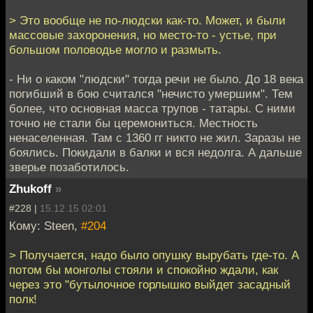
> Это вообще не по-людски как-то. Может, и были
массовые захоронения, но место-то - устье, при
большом половодье могло и размыть.
- Ни о каком "людски" тогда речи не было. До 18 века
погибший в бою считался "нечисто умершим". Тем
более, что основная масса трупов - татары. С ними
точно не стали бы церемониться. Местность
ненаселенная. Там с 1360 гг никто не жил. Заразы не
боялись. Покидали в балки и вся недолга. А дальше
зверье позаботилось.
Zhukoff
»
#228 |
15.12.15 02:01
Кому: Steen,
#204
> Получается, надо было опушку вырубать где-то. А
потом бы монголы стояли и спокойно ждали, как
через это "бутылочное горлышко выйдет засадный
полк!