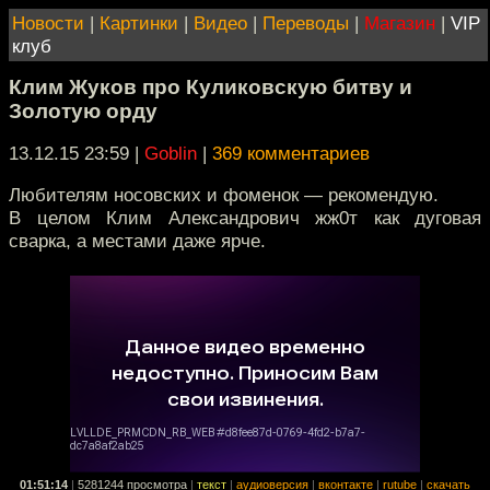
Новости
|
Картинки
|
Видео
|
Переводы
|
Магазин
|
VIP
клуб
Клим Жуков про Куликовскую битву и
Золотую орду
13.12.15 23:59
|
Goblin
|
369 комментариев
Любителям носовских и фоменок — рекомендую.
В целом Клим Александрович жж0т как дуговая
сварка, а местами даже ярче.
01:51:14
|
5281244 просмотра
|
текст
|
аудиоверсия
|
вконтакте
|
rutube
|
скачать