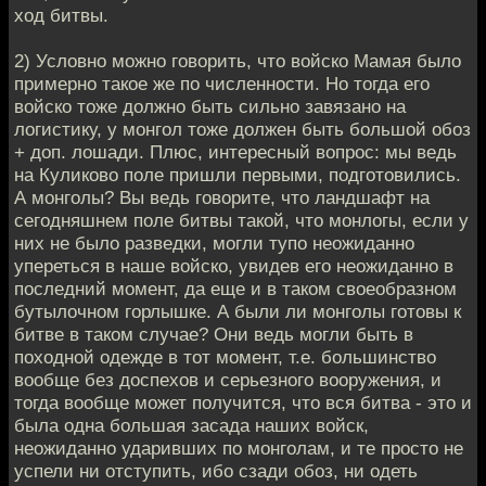
ход битвы.
2) Условно можно говорить, что войско Мамая было
примерно такое же по численности. Но тогда его
войско тоже должно быть сильно завязано на
логистику, у монгол тоже должен быть большой обоз
+ доп. лошади. Плюс, интересный вопрос: мы ведь
на Куликово поле пришли первыми, подготовились.
А монголы? Вы ведь говорите, что ландшафт на
сегодняшнем поле битвы такой, что монлогы, если у
них не было разведки, могли тупо неожиданно
упереться в наше войско, увидев его неожиданно в
последний момент, да еще и в таком своеобразном
бутылочном горлышке. А были ли монголы готовы к
битве в таком случае? Они ведь могли быть в
походной одежде в тот момент, т.е. большинство
вообще без доспехов и серьезного вооружения, и
тогда вообще может получится, что вся битва - это и
была одна большая засада наших войск,
неожиданно ударивших по монголам, и те просто не
успели ни отступить, ибо сзади обоз, ни одеть