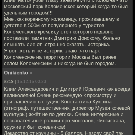
Клим на голубом глазу заявляет,что г.Коломна - это
московский парк Коломенское,который когда-то был
удельным городом!!!
Мне ,как коренному коломенцу, проживавшему в
детстве в 500м от популярного у туристов
Коломенского кремля,у стен которого недавно
поставили памятник Дмитрию Донскому, больно
слышать сие от ,страшно сказать, историка.
Я вот ,хоть и не историк, знаю ,что парк
Коломенское на территории Москвы был ранее
селом Коломенским и никогда не был городом.
Onikienko
»
#219 |
15.12.15 00:23
Клим Александрович и Дмитрий Юрьевич как всегда
великолепно! Очень рекомендую к просмотру и
приглашению в студию Константина Куксина
(этнограф, путешественник, директор Музея кочевой
культуры) жжёт не по детски. Очень интересные и
познавательные ролики про монголов, Чингисхана,
оружие и быт кочевников!
Лекарство от кручины - 5 баллов. Назову свой так