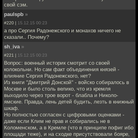
свой сэм.
paulspb
»
#220 |
15.12.15 00:23
а про Сергия Радонежского и монахов ничего не
сказали.. Почему?
sh_iva
»
#221 |
15.12.15 00:23
Вопрос: военный историк смотрит со своей
колокольни. Но сам факт объединения князей -
влияние Сергия Радонежского, нет?
Из книги "Дмитрий Донской" - войско собиралось в
Москве и было столь велико, что из кремля
выходило через трое ворот - блабла и Николо-
ямские. Правда, лень детей будить, лезть в книжный
шкаф.
Но полностью согласен с цифровыми оценками -
даже если Клим не прав и собирались не в
Коломенском, а в Кремле (что в принципе пофиг ибо
площади теже), и на сходке присутствовали бояре,