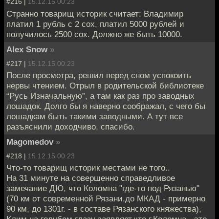
#216 |
15.12.15 00:23
Странно товарищ историк считает: Владимир
платил 1 рубль с 2 сох, платил 5000 рублей и
получилось 2500 сох. Должно же быть 10000.
Alex Snow
»
#217 |
15.12.15 00:23
После просмотра, решил перед сном успокоить
нервы чтением. Отрыл в родительской библиотеке
“Русь Изначальную”, а там как раз про заводных
лошадок. Долго бы я наверно соображал, с чего бы
лошадкам быть такими заводными. А тут все
разъяснили доходчиво, спасибо.
Magomedov
»
#218 |
15.12.15 00:23
Что-то товарищ историк местами не того..
На 31 минуте на совершенно справедливое
замечание ДЮ, что Коломна "где-то под Рязанью"
(70 км от современной Рязани,до МКАД - примерно
90 км, до 1301г. - в составе Рязанского княжества),