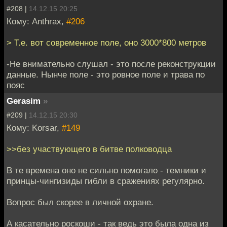
#208 |
14.12.15 20:25
Кому: Anthrax,
#206
> Т.е. вот современное поле, оно 3000*800 метров
-Не внимательно слушал - это после реконструкции
данные. Нынче поле - это ровное поле и трава по
пояс
Gerasim
»
#209 |
14.12.15 20:30
Кому: Korsar,
#149
>>без участвующего в битве полководца
В те времена оно не сильно помогало - темники и
принцы-чингизиды гибли в сражениях регулярно.
Вопрос был скорее в личной охране.
А касательно роскоши - так ведь это была одна из