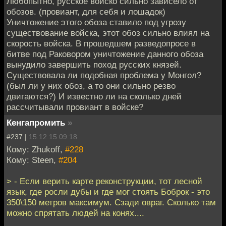
Любопытно, русское войско сильно зависело от
обозов. (провиант, для себя и лошадок)
Уничтожение этого обоза ставило под угрозу
существование войска, этот обоз сильно влиял на
скорость войска. В прошедшем разведопросе в
битве под Раковором уничтожение данного обоза
вынудило завершить поход русских князей.
Существовала ли подобная проблема у Монгол?
(был ли у них обоз, а то они сильно резво
двигаются?) И известно ли на сколько дней
рассчитывали провиант в войске?
Кенгапромить
»
#237 |
15.12.15 09:18
Кому: Zhukoff,
#228
Кому: Steen,
#204
> - Если верить карте реконструкции, тот лесной
язык, где росли дубы и где мог стоять Боброк - это
350\150 метров максимум. Сзади овраг. Сколько там
можно спрятать людей на конях....