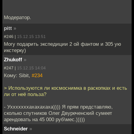
Модератор.
pitt
»
#246 |
15.12.15 13:51
Могу подарить экспедиции 2 ой фантом и 305 ую
икстерку)
Zhukoff
»
#247 |
15.12.15 14:04
Кому: Sibit,
#234
> Используются ли космоснимка в раскопках и есть
ли от неё польза?
- Ухххххххахахахаха)))) Я прям представляю,
сколько спутников Олег Двуреченский сумеет
арендовать на 45 000 руб\мес.)))))
Schneider
»