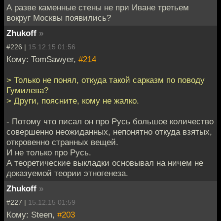
А разве каменные стены не при Иване третьем
вокруг Москвы появились?
Zhukoff
»
#226 |
15.12.15 01:56
Кому: TomSawyer,
#214
> Только не понял, откуда такой сарказм по поводу
Гумилева?
> Други, поясните, кому не жалко.
- Потому что писал он про Русь большое количество
совершенно неожиданных, непонятно откуда взятых,
откровенно странных вещей.
И не только про Русь.
А теоретические выкладки основывал на ничем не
доказуемой теории этногенеза.
Zhukoff
»
#227 |
15.12.15 01:59
Кому: Steen,
#203