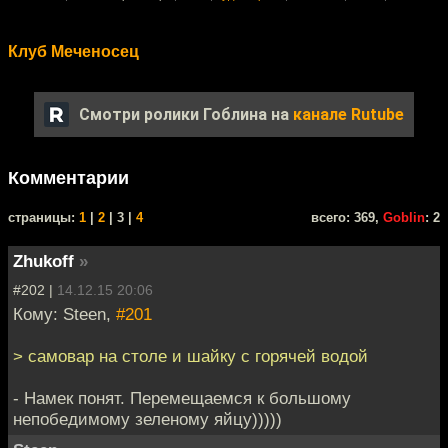
Клуб Меченосец
Смотри ролики Гоблина на
канале Rutube
Комментарии
cтраницы:
1
|
2
| 3 |
4
всего: 369,
Goblin
: 2
Zhukoff
»
#202 |
14.12.15 20:06
Кому: Steen,
#201
> самовар на столе и шайку с горячей водой
- Намек понят. Перемещаемся к большому
непобедимому зеленому яйцу)))))