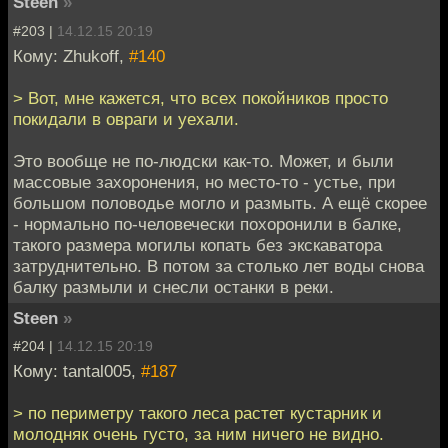
Steen
»
#203 |
14.12.15 20:19
Кому: Zhukoff,
#140
> Вот, мне кажется, что всех покойников просто
покидали в овраги и уехали.
Это вообще не по-людски как-то. Может, и были
массовые захоронения, но место-то - устье, при
большом половодье могло и размыть. А ещё скорее
- нормально по-человечески похоронили в балке,
такого размера могилы копать без экскаватора
затруднительно. В потом за столько лет воды снова
балку размыли и снесли останки в реки.
Steen
»
#204 |
14.12.15 20:19
Кому: tantal005,
#187
> по периметру такого леса растет кустарник и
молодняк очень густо, за ним ничего не видно.