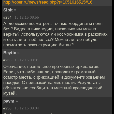
http://oper.ru/news/read.php?t=1051616515#16
Sibit
»
#234 |
15.12.15 08:55
А где можно посмотреть точные координаты поля
боя? Видел в википедии, насколько им можно
верить? Используются ли космоснимка в раскопках
и есть ли от неё польза? Можно ли где-нибудь
посмотреть реконструкцию битвы?
Beytix
»
#235 |
15.12.15 09:01
Окончание, правильное про черных археологов.
Если , что либо нашли, проводите грамотный
осмотр места, с фиксацией и документированием
находки. С привязкой на местности. Результаты
обязательно сообщить в местный краеведческий
музей.
pavm
»
#236 |
15.12.15 09:04