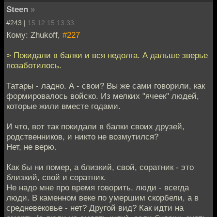
Steen
»
#243 |
15.12.15 13:33
Кому: Zhukoff,
#227
> Покидали в балки и вся недолга. А дальше зверье
позаботилось.
Татары - ладно. А - свои? Вы же сами говорили, как
формировалось войско. Из мелких "ячеек" людей,
которые жили вместе годами.
И что, вот так покидали в балки своих друзей,
родственников, и никто не возмутился?
Нет, не верю.
Как бы ни помер, а близкий, свой, соратник - это
близкий, свой и соратник.
Не надо мне про время говорить, люди - всегда
люди. В каменном веке по умершим скорбели, а в
средневековье - нет? Другой вид? Как идти на