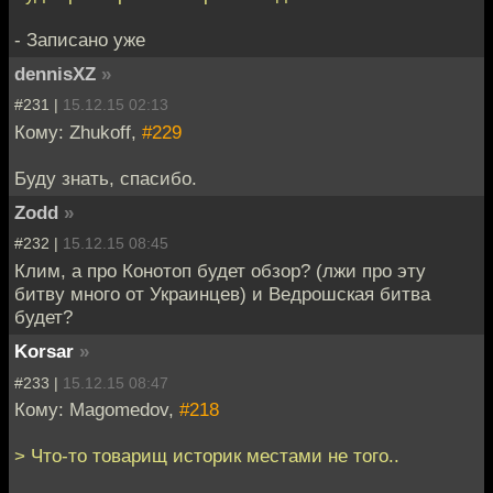
- Записано уже
dennisXZ
»
#231 |
15.12.15 02:13
Кому: Zhukoff,
#229
Буду знать, спасибо.
Zodd
»
#232 |
15.12.15 08:45
Клим, а про Конотоп будет обзор? (лжи про эту
битву много от Украинцев) и Ведрошская битва
будет?
Korsar
»
#233 |
15.12.15 08:47
Кому: Magomedov,
#218
> Что-то товарищ историк местами не того..