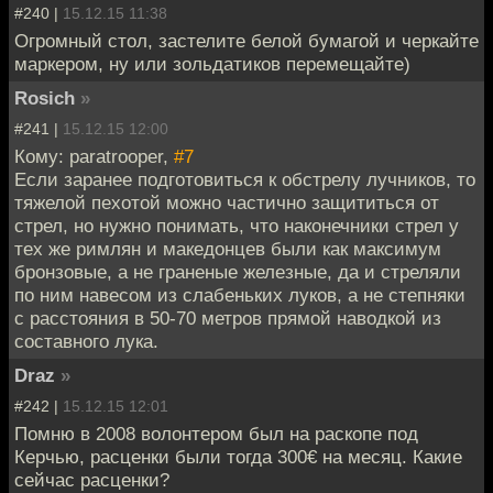
#240 |
15.12.15 11:38
Огромный стол, застелите белой бумагой и черкайте
маркером, ну или зольдатиков перемещайте)
Rosich
»
#241 |
15.12.15 12:00
Кому: paratrooper,
#7
Если заранее подготовиться к обстрелу лучников, то
тяжелой пехотой можно частично защититься от
стрел, но нужно понимать, что наконечники стрел у
тех же римлян и македонцев были как максимум
бронзовые, а не граненые железные, да и стреляли
по ним навесом из слабеньких луков, а не степняки
с расстояния в 50-70 метров прямой наводкой из
составного лука.
Draz
»
#242 |
15.12.15 12:01
Помню в 2008 волонтером был на раскопе под
Керчью, расценки были тогда 300€ на месяц. Какие
сейчас расценки?