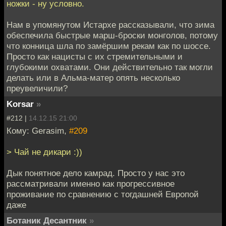
ножки - ну условно.
Нам в упомянутом Истархе рассказывали, что зима
обеспечила быстрые марш-броски монголов, потому
что конница шла по замёршим рекам как по шоссе.
Просто как нацисты с их стремительными и
глубокими охватами. Они действительно так могли
делать или в Альма-матер опять несколько
преувеличили?
Korsar
»
#212 |
14.12.15 21:00
Кому: Gerasim,
#209
> Чай не дикари :))
Дык понятное дело камрад. Просто у нас это
рассматривали именно как прогрессивное
проживание по сравнению с тогдашней Европой
даже
Ботаник Десантник
»