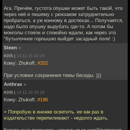
Ага. Причём, густота опушки может быть такой, что
через неё и пешему с рюкзаком затруднительно
пробраться, а уж конному в доспехах... Получается,
надо было опушку вырубать где-то. А потом бы
монголы стояли и спокойно ждали, как через это
"бутылочное горлышко выйдет засадный полк! :)
Steen
»
#205 |
14.12.15 20:19
Кому: Zhukoff,
#202
При условии сохранения темы беседы. )))
Anthrax
»
#206 |
14.12.15 20:19
Кому: Zhukoff,
#196
> Попробую в книжке осветить. ее как раз в
издательстве перепиливают - недолго ждать.
Кстати еще появилось несколько мыслей/вопросов.