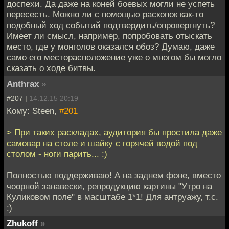
доспехи. Да даже на коней боевых могли не успеть
пересесть. Можно ли с помощью раскопок как-то
подобный ход событий подтвердить/опровергнуть?
Имеет ли смысл, например, попробовать отыскать
место, где у монголов оказался обоз? Думаю, даже
само его месторасположение уже о многом бы могло
сказать о ходе битвы.
Anthrax
»
#207 |
14.12.15 20:19
Кому: Steen,
#201
> При таких раскладах, аудитория бы простила даже
самовар на столе и шайку с горячей водой под
столом - ноги парить... :)
Полностью поддерживаю! А на заднем фоне, вместо
чоорной занавески, репродукцию картины "Утро на
Куликовом поле" в масштабе 1*1! Для антруажу, т.с.
:)
Zhukoff
»