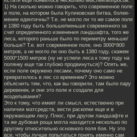
1) На сколько можно говорить, что современное поле
и поле, на котором была Куликовская битва, более-
менее идентичны? Т.е. не могло ли то же самое поле
в 1380 году быть больше/меньше современного за
счет определенного изменения ландшафта, того же
леса, которого раньше было по периметру меньше/
больше? Т.е. вот современное поле, оно 3000*800
метров, а не могло ли оно быть в 1380 году, скажем
5000*1500 метров (ну не успели леса к тому году на
полянку еще так глубоко продвинуться)? Опять же,
если поле окружено лесами, почему оно само не
превратилось в лес со временем? Это можно
объяснить тем, что, как вы говорили, там было пару
деревенек, и они это поле и создали для
возделывания?
Это к тому, что имеет ли смысл, естественно при
наличии матсредств, вести раскопки еще и в
окружающем лесу. Плюс, при другом ландшафте и
та же дубовая роща могла находится несколько по
другому относительно основного поля боя. Ну это
все, чтобы лучше попытаться понять именно сам