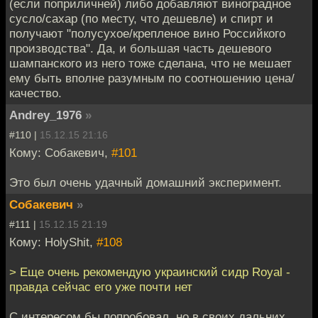
(если поприличней) либо добавляют виноградное
сусло/сахар (по месту, что дешевле) и спирт и
получают "полусухое/крепленое вино Российкого
производства". Да, и большая часть дешевого
шампанского из него тоже сделана, что не мешает
ему быть вполне разумным по соотношению цена/
качество.
Andrey_1976
»
#110 |
15.12.15 21:16
Кому: Собакевич,
#101
Это был очень удачный домашний эксперимент.
Собакевич
»
#111 |
15.12.15 21:19
Кому: HolyShit,
#108
> Еще очень рекомендую украинский сидр Royal -
правда сейчас его уже почти нет
С интересом бы попробовал, но в своих дальних