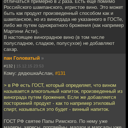
отличаться примерно в 2 раза. Есть еще помимо
Российского шампанского, игристое вино. Это может
быть как продукт произведенный способом как и
шампанское, но из виногдада не указанного в ГОСТе,
либо же путем однократного брожения (как например
Мартини Асти).
В настоящее виноградное вино (в том числе
полусладное, сладкое, полусухое) не добавляют
сахар.
пан Головатый
»
#132 |
15.12.15 23:53
Кому: дядюшкаАслан,
#131
> в РФ есть ГОСТ, который определяет, что вином
называется алкогольный напиток, произведенный из
винограда путем брожения. Если же добавляется
посторонний продукт - как то например этиловый
спирт, называться это будет - винный напиток.
ГОСТ РФ святее Папы Римского. По нему уже
мадеры, хересы, портвейны, малаги и марсалы уже