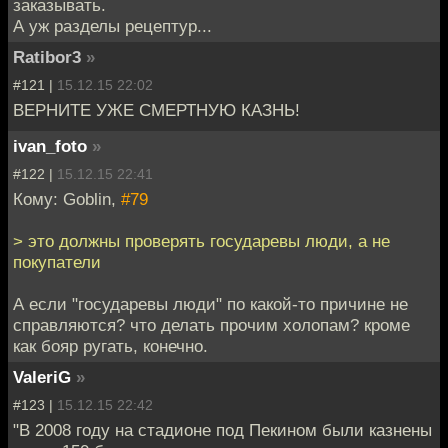
заказывать.
А уж разделы рецептур...
Ratibor3
»
#121 |
15.12.15 22:02
ВЕРНИТЕ УЖЕ СМЕРТНУЮ КАЗНЬ!
ivan_foto
»
#122 |
15.12.15 22:41
Кому: Goblin,
#79
> это должны проверять государевы люди, а не
покупатели
А если "государевы люди" по какой-то причине не
справляются? что делать прочим холопам? кроме
как бояр ругать, конечно.
ValeriG
»
#123 |
15.12.15 22:42
"В 2008 году на стадионе под Пекином были казнены