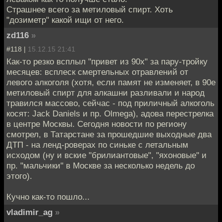
Страшнее всего за метиловый спирт. Хоть
"дозиметр" какой ищи от него.
zd116
»
#118 |
15.12.15 21:41
Как-то резко всплыл "привет из 90х" за пару-тройку
месяцев: всплеск смертельных отравлений от
левого алкоголя (хотя, если памят не изменяет, в 90е
метиловый спирт для алкашни разливали и народ
травился массово, сейчас - под приличный алкоголь
косят: Jack Daniels и пр. Olmega), адова перестрелка
в центре Москвы. Cегодня новости по региону
смотрел, в Татарстане за прошедшие выходные два
ДТП - на ленд-роверах по синьке с летальным
исходом (ну и вские "брилиантовые", "яхоновые" и
пр. "мальчики" в Москве за несколько недель до
этого).
Кучно как-то пошло...
vladimir_ag
»