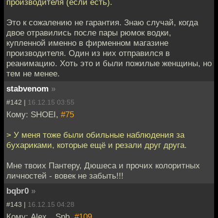
производителя (если есть).
Это к сожалению не гарантия. Знаю случай, когда
двое отравились после пары рюмок водки,
купленной именно в фирменном магазине
производителя. Один из них отправился в
реанимацию. Хоть это и были пожилые женщины, но
тем не менее.
stabvenom
»
#142 |
16.12.15 03:55
Кому: SHOEI,
#75
> У меня тоже были обильные наблюдения за
бухариками, которые ещё и резали друг друга.
Мне твоих Пантеру, Дюшеса и прочих колоритных
личностей - вовек не забыть!!!
bqbr0
»
#143 |
16.12.15 04:28
Кому: Alex__Spb,
#109