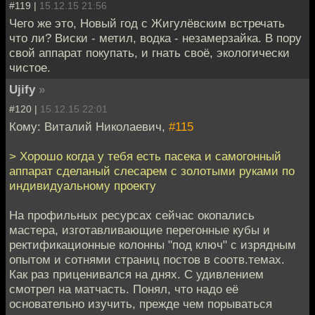
#119 |
15.12.15 21:56
Чего же это, Новый год с Жигулёвским встречать
что ли? Виски - метил, водка - незамерзайка. В пору
свой аппарат покупать, и гнать своё, экологически
чистое.
Ujify
»
#120 |
15.12.15 22:01
Кому: Виталий Николаевич,
#115
> Хорошо когда у тебя есть пасека и самогонный
аппарат сделаный слесарем с золотыми руками по
индивидуальному проекту
На профильных ресурсах сейчас окопались
мастера, изготавливающие перегонные кубы и
ректификационные колонны "под ключ" с изрядным
опытом и сотнями страниц постов в соотв.темах.
Как раз приценивался на днях. С удивлением
смотрел на матчасть. Понял, что надо её
основательно изучить, прежде чем порываться