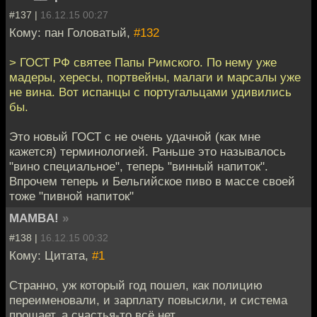
#137 |
16.12.15 00:27
Кому: пан Головатый,
#132
> ГОСТ РФ святее Папы Римского. По нему уже
мадеры, хересы, портвейны, малаги и марсалы уже
не вина. Вот испанцы с португальцами удивились
бы.
Это новый ГОСТ с не очень удачной (как мне
кажется) терминологией. Раньше это называлось
"вино специальное", теперь "винный напиток".
Впрочем теперь и Бельгийское пиво в массе своей
тоже "пивной напиток"
MAMBA!
»
#138 |
16.12.15 00:32
Кому: Цитата,
#1
Странно, уж который год пошел, как полицию
переименовали, и зарплату повысили, и система
прощает, а счастья-то всё нет