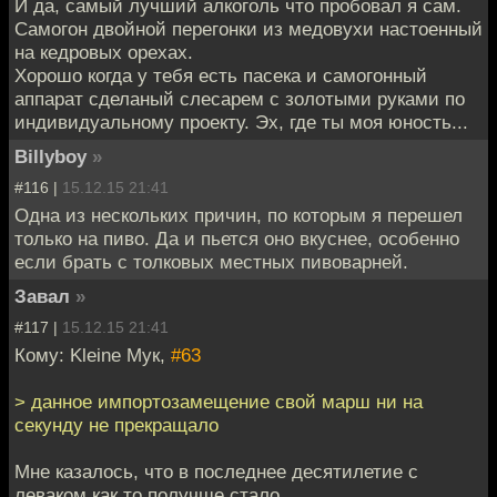
И да, самый лучший алкоголь что пробовал я сам.
Самогон двойной перегонки из медовухи настоенный
на кедровых орехах.
Хорошо когда у тебя есть пасека и самогонный
аппарат сделаный слесарем с золотыми руками по
индивидуальному проекту. Эх, где ты моя юность...
Billyboy
»
#116 |
15.12.15 21:41
Одна из нескольких причин, по которым я перешел
только на пиво. Да и пьется оно вкуснее, особенно
если брать с толковых местных пивоварней.
Завал
»
#117 |
15.12.15 21:41
Кому: Kleine Мук,
#63
> данное импортозамещение свой марш ни на
секунду не прекращало
Мне казалось, что в последнее десятилетие с
леваком как то получше стало.