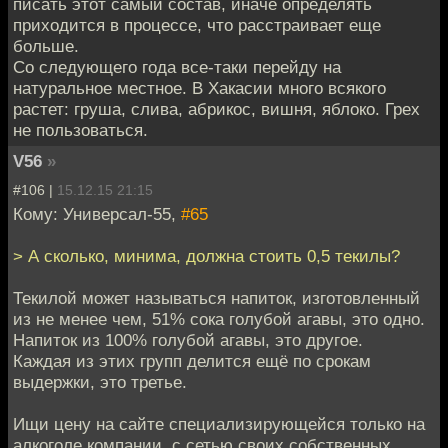
писать этот самый состав, иначе определять
приходится в процессе, что расстраивает еще
больше.
Со следующего года все-таки перейду на
натуральное местное. В Хакасии много всякого
растет: груша, слива, абрикос, вишня, яблоко. Грех
не пользоваться.
V56
»
#106 |
15.12.15 21:15
Кому: Универсал-55,
#65
> А сколько, минима, должна стоить 0,5 текилы?
Текилой может называться напиток, изготовленный
из не менее чем, 51% сока голубой агавы, это одно.
Напиток из 100% голубой агавы, это другое.
Каждая из этих групп делится ещё по срокам
выдержки, это третье.
Ищи цену на сайте специализирующейся только на
алкоголе компании, с сетью своих собственных