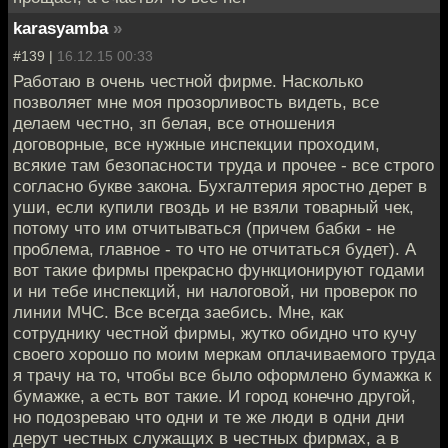
karasyamba
»
#139 |
16.12.15 00:33
Работаю в очень честной фирме. Насколько
позволяет мне моя прозорливость видеть, все
делаем честно, зп белая, все отношения
договорные, все нужные инспекции проходим,
всякие там безопасности труда и прочее - все строго
согласно букве закона. Бухгалтерия яростно дерет в
уши, если купили гвоздь и не взяли товарный чек,
потому что им отчитываться (причем бабки - не
проблема, главное - то что не отчитаться будет). А
вот такие фирмы прекрасно функционируют годами
и ни тебе инспекций, ни налоговой, ни проверок по
линии МЧС. Все всегда заебись. Мне, как
сотруднику честной фирмы, жутко обидно что кучу
своего хорошо по моим меркам оплачиваемого труда
я трачу на то, чтобы все было оформлено бумажка к
бумажке, а есть вот такие. И город конечно другой,
но подозреваю что одни и те же люди в одни дни
дерут честных служащих в честных фирмах, а в