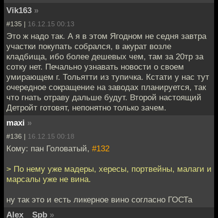
Vik163
»
#135 |
16.12.15 00:13
Это ж надо так. А я в этом Ягодном не седня завтра
участки покупать собрался, в акурат возле
кладбища, ибо более дешевых чем, там за 20тр за
сотку нет. Печально узнавать новости о своем
умирающем г. Тольятти из тупичка. Кстати у нас тут
очередное сокращение на заводах планируется, так
что гнать отраву дальше будут. Второй настоящий
Детройт готовят, непонятно только зачем.
maxi
»
#136 |
16.12.15 00:18
Кому: пан Головатый,
#132
> По нему уже мадеры, хересы, портвейны, малаги и
марсалы уже не вина.
ну так это и есть ликерное вино согласно ГОСТа
Alex__Spb
»