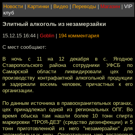
Новости
|
Картинки
|
Видео
|
Переводы
|
Магазин
|
VIP
клуб
Элитный алкоголь из незамерзайки
15.12.15 16:44
|
Goblin
|
194 комментария
С мест сообщают:
В ночь с 11 на 12 декабря в с. Ягодное
Ставропольского района сотрудники УФСБ по
Самарской области ликвидировали цех по
производству контрафактной алкогольной продукции
и задержали восемь человек, причастных к его
организации.
По данным источника в правоохранительных органах,
цех принадлежал одной из региональных ОПГ. Во
время обыска там нашли более 10 тонн спирта
маркировки "ТРОЯ-ДЕЗ" (средство дезинфекции) и 5
тонн приготовленной из него "незамерзайки" для
автомобильных окон. Оперативники уже достоверно