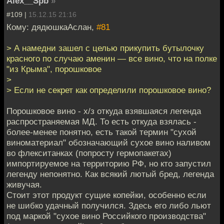
Alex__Spb
»
#109 |
15.12.15 21:16
Кому: дядюшкаАслан,
#81
> А намедни зашел с целью прикупить бутылочку
красного по случаю аменин — все вино, что на полке
"из Крыма", порошковое
>
> Если не секрет как определили порошковое вино?
Порошковое вино - х/з откуда взявшаяся легенда
распространяемая МД. То есть откуда взялась -
более-менее понятно, есть такой термин "сухой
виноматериал" обозначающий сухое вино наливом
во флекситанках (попросту гермопакетах)
импортируемое на территорию РФ, но кто запустил
легенду непонятно. Как всякий лютый бред, легенда
живучая.
Стоит этот продукт сущие копейки, особенно если
не шибко удачный получился. Здесь его либо льют
под маркой "сухое вино Российкого производства"