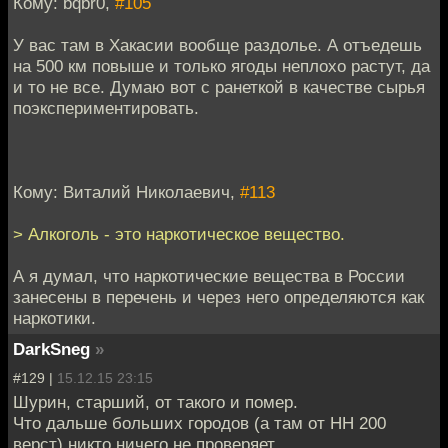
Кому: bqbr0,
#105
У вас там в Хакасии вообще раздолье. А отъедешь
на 500 км повыше и только ягоды неплохо растут, да
и то не все. Думаю вот с ранеткой в качестве сырья
поэкспериментировать.
Кому: Виталий Николаевич,
#113
> Алкоголь - это наркотическое вещество.
А я думал, что наркотические вещества в России
занесены в перечень и через него определяются как
наркотики.
DarkSneg
»
#129 |
15.12.15 23:15
Шурин, старший, от такого и помер.
Что дальше больших городов (а там от НН 200
верст) никто ничего не проверяет.