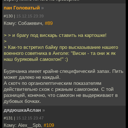
пан Головатый
»
#130 |
15.12.15 23:39
Кому: Собакевич,
#89
> > и брагу под вискарь ставить на картошке!
>
> Как-то встретил байку про высказывание нашего
военного советника в Анголе: "Виски - та они ж як
наш буряковый самохгон!" :)
Бурячанка имеет крайне специфический запах. Пить
может далеко не каждый.
А скотч по органолептическим показателям
действительно схож с ржаным самогоном. С той
разницей, конечно, что самогон не выдерживают в
дубовых бочках.
дядюшкаАслан
»
#131 |
15.12.15 23:47
Кому: Alex__Spb,
#109