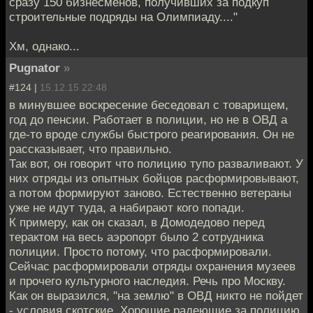
сразу 150 бизнесменов, получивших за подкуп
строительные подряды на Олимпиаду...."
Хм, однако...
Pugnator
»
#124 |
15.12.15 22:48
в минувшее воскресение беседовал с товарищем,
год до пенсии. Работает в полиции, но не в ОВД а
где-то вроде службы быстрого реагирования. Он не
рассказывает, что правильно.
Так вот, он говорит что полицию тупо разваливают. У
них отряды из опытных бойцов расформировывают,
а потом формируют заново. Естественно ветераны
уже не идут туда, а набирают кого попади.
К примеру, как он сказал, в Домодедово перед
терактом на весь аэропорт было 2 сотрудника
полиции. Просто потому, что расформировали.
Сейчас расформировали отряды охранения музеев
и прочего культурного наследия. Речь про Москву.
Как он выразился, "на землю" в ОВД никто не пойдет
- условия скотские. Хорошие радеющие за полицию