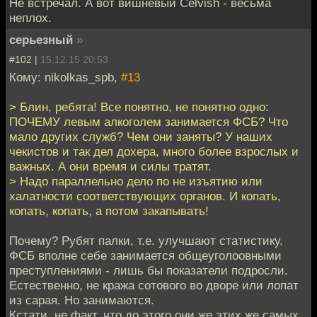
Не встречал. А вот вишневый Celvish - весьма
неплох.
серьезный
»
#102 |
15.12.15 20:53
Кому: nikolkas_spb,
#13
> Блин, ребята! Все понятно, не понятно одно:
ПОЧЕМУ левым алкоголем занимается ФСБ? Что
мало других служб? Чем они заняты? У наших
чекистов и так дел дохера, много более взрослых и
важных. А они время и силы тратят.
> Надо параллельно дело по не изъятию или
халатности соответствующих органов. И копать,
копать, копать, а потом закапывать!
Почему? Рубят палки, т.е. улучшают статистику.
ФСБ вполне себе занимается общеуголоовными
преступлениями - лишь бы показатели подросли.
Естественно, не кража сотового во дворе или лопат
из сарая. Но занимаются.
Кстати, не факт, что до этого они же этих же самых