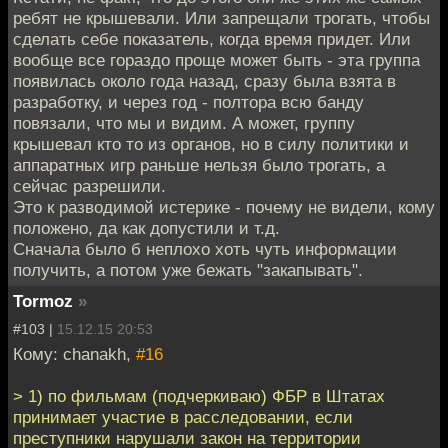
ребят не крышевали. Или запрещали трогать, чтобы
сделать себе показатель, когда время придет. Или
вообще все гораздо проще может быть - эта группа
появилась около года назад, сразу была взята в
разработку, и через год - полтора всю банду
повязали, что мы и видим. А может, группу
крышевал кто то из органов, но в силу политики и
аппаратных игр раньше нельзя было трогать, а
сейчас разрешили.
Это к разводимой истерике - почему не видели, кому
положено, да как допустили и т.д.
Сначала было б неплохо хоть чуть информации
получить, а потом уже бежать "закапывать".
Tormoz
»
#103 |
15.12.15 20:53
Кому: chanakh,
#16
> 1) по фильмам (подчеркиваю) ФБР в Штатах
принимает участие в расследовании, если
преступники нарушали закон на территории