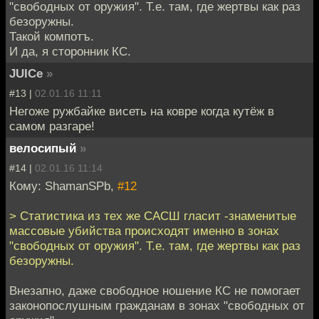
"свободных от оружия". Т.е. там, где жертвы как раз
безоружны.
Такой компотъ.
И да, я сторонник КС.
JUICe
»
#13 |
02.01.16 11:11
Негоже ружбайке висеть на ковре когда кутёж в
самом разгаре!
велосипый
»
#14 |
02.01.16 11:14
Кому: ShamanSPb,
#12
> Статистика из тех же САСШ гласит -знаменитые
массовые убийства происходят именно в зонах
"свободных от оружия". Т.е. там, где жертвы как раз
безоружны.
Внезапно, даже свободное ношение КС не помогает
законопослушным гражданам в зонах "свободных от