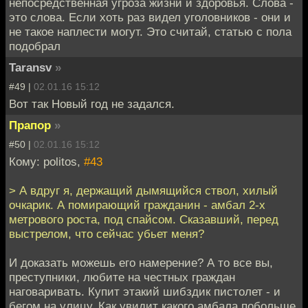
непосредственная угроза жизни и здоровья. Слова -
это слова. Если хоть раз видел уголовников - они и
не такое наплести могут. Это считай, статью с пола
подобрал
Taransv
»
#49 |
02.01.16 15:12
Вот так Новый год не задался.
Прапор
»
#50 |
02.01.16 15:12
Кому: politos,
#43
> А вдруг я, держащий дымящийся ствол, хилый
очкарик. А помирающий гражданин - амбал 2-х
метрового роста, под спайсом. Сказавший, перед
выстрелом, что сейчас убьет меня?
И доказать можешь его намерение? А то все вы,
преступники, любите на честных граждан
наговаривать. Купит этакий шибздик пистолет - и
бегом на улицу. Как увидит какого амбала побольше