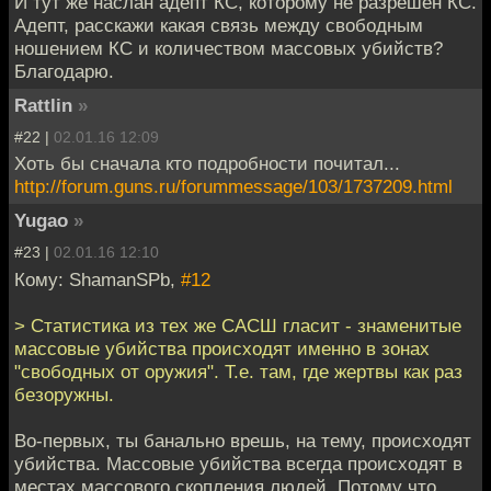
И тут же наслан адепт КС, которому не разрешен КС.
Адепт, расскажи какая связь между свободным
ношением КС и количеством массовых убийств?
Благодарю.
Rattlin
»
#22 |
02.01.16 12:09
Хоть бы сначала кто подробности почитал...
http://forum.guns.ru/forummessage/103/1737209.html
Yugao
»
#23 |
02.01.16 12:10
Кому: ShamanSPb,
#12
> Статистика из тех же САСШ гласит - знаменитые
массовые убийства происходят именно в зонах
"свободных от оружия". Т.е. там, где жертвы как раз
безоружны.
Во-первых, ты банально врешь, на тему, происходят
убийства. Массовые убийства всегда происходят в
местах массового скопления людей. Потому что