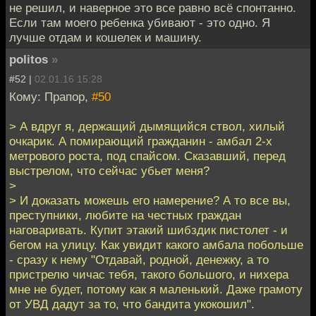
не решил, и наверное это все равно всё спонтанно.
Если там моего ребенка убивают - это одно. Я
лучше отдам и кошелек и машину.
politos
»
#52 |
02.01.16 15:28
Кому: Прапор,
#50
> А вдруг я, держащий дымящийся ствол, хилый
очкарик. А помирающий гражданин - амбал 2-х
метрового роста, под спайсом. Сказавший, перед
выстрелом, что сейчас убьет меня?
>
> И доказать можешь его намерение? А то все вы,
преступники, любите на честных граждан
наговаривать. Купит этакий шибздик пистолет - и
бегом на улицу. Как увидит какого амбала побольше
- сразу к нему "Отдавай, родной, денежку, а то
пристрелю чичас тебя, такого большого, и нихера
мне не будет, потому как я маленький. Даже грамоту
от УВД дадут за то, что бандита укокошил".