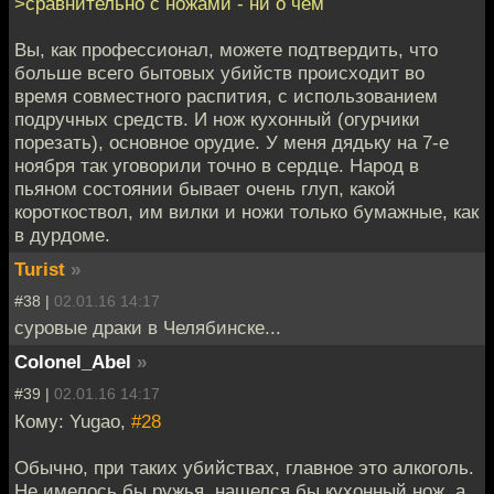
>сравнительно с ножами - ни о чём
Вы, как профессионал, можете подтвердить, что
больше всего бытовых убийств происходит во
время совместного распития, с использованием
подручных средств. И нож кухонный (огурчики
порезать), основное орудие. У меня дядьку на 7-е
ноября так уговорили точно в сердце. Народ в
пьяном состоянии бывает очень глуп, какой
короткоствол, им вилки и ножи только бумажные, как
в дурдоме.
Turist
»
#38 |
02.01.16 14:17
суровые драки в Челябинске...
Colonel_Abel
»
#39 |
02.01.16 14:17
Кому: Yugao,
#28
Обычно, при таких убийствах, главное это алкоголь.
Не имелось бы ружья, нашелся бы кухонный нож, а