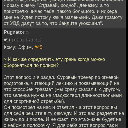
- сразу к нему "Отдавай, родной, денежку, а то
пристрелю чичас тебя, такого большого, и нихера
мне не будет, потому как я маленький. Даже грамоту
от УВД дадут за то, что бандита укокошил".
Pugnator
»
#51 |
02.01.16 15:12
Кому: Эфим,
#45
> И как же определить эту грань когда можно
обороняться по полной?
Этот вопрос и я задал. Суровый тренер по огневой
подготовке, читающий лекцию и показывающий на
что способен травмат (мы сразу сказали, с другом,
что зеленка нужна на гладкоствол длинноствольный
для спортивной стрельбы).
Он посмотрел на нас и ответил - а этот вопрос вы
для себя решите в ту секунду. И это вас разделит на
жизнь до и после. И не факт что эта жизнь будет не
с небом в полосочку. Я для себя этот вопрос так и