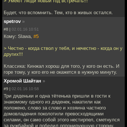
> Умеют люди новый год встречать!!!
Будет, что вспомнить. Тем, кто в живых остался.
spetrov
»
#8 |
02.01.16 10:51
Кому: Slawa,
#5
> Честно - когда ствол у тебя, и нечестно - когда он у
других!!!
Классика: Кинжал хорош для того, у кого он есть. И
горе тому, у кого его не окажется в нужную минуту.
Хромой Шайтан
»
#9 |
02.01.16 10:58
Три дяденьки и одна тётенька пришли в гости к
знакомому одного из дяденек, накатили как
положено, слово за слово и хозяина частного
домовладения поколотили превосходящими
силами, он само собой этого нестирпел, сметнулся
за ружбайкой и победил оппонирующую сторону.