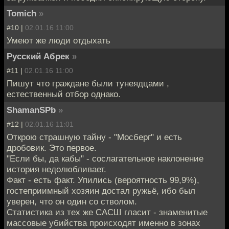
Tomich
»
#10 |
02.01.16 11:00
Умеют же люди отдыхать
Русский Абрек
»
#11 |
02.01.16 11:00
Пишут что граждане были тунеядцами ,
естественный отбор однако.
ShamanSPb
»
#12 |
02.01.16 11:01
Открою страшную тайну - "Мосберг" и есть
дробовик. Это первое.
"Если бы, да кабы" - сослагательное наклонение
история недолюбливает.
Факт - есть факт. Упились (вероятность 99,9%),
гостеприимный хозяин достал ружьё, ибо был
уверен, что он один со стволом.
Статистика из тех же САСШ гласит - знаменитые
массовые убийства происходят именно в зонах