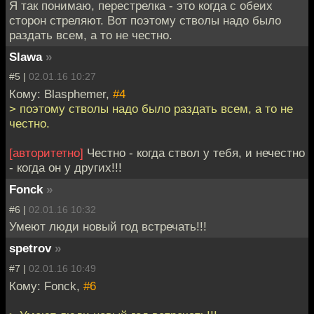
Я так понимаю, перестрелка - это когда с обеих
сторон стреляют. Вот поэтому стволы надо было
раздать всем, а то не честно.
Slawa
»
#5 |
02.01.16 10:27
Кому: Blasphemer,
#4
> поэтому стволы надо было раздать всем, а то не
честно.
[авторитетно]
Честно - когда ствол у тебя, и нечестно
- когда он у других!!!
Fonck
»
#6 |
02.01.16 10:32
Умеют люди новый год встречать!!!
spetrov
»
#7 |
02.01.16 10:49
Кому: Fonck,
#6