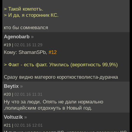
> Такой компотъ.
> И да, я сторонник КС.
кто бы сомневался
Agenobarb
»
#19 |
02.01.16 11:29
Кому: ShamanSPb,
#12
> Факт - есть факт. Упились (вероятность 99,9%)
Сразу видно матерого короткостволиста-дурачка
Beytix
»
#20 |
02.01.16 11:31
Ну что за люди. Опять не дали нормально
,полицейским отдохнуть в Новый год.
Voltuzik
»
#21 |
02.01.16 12:01