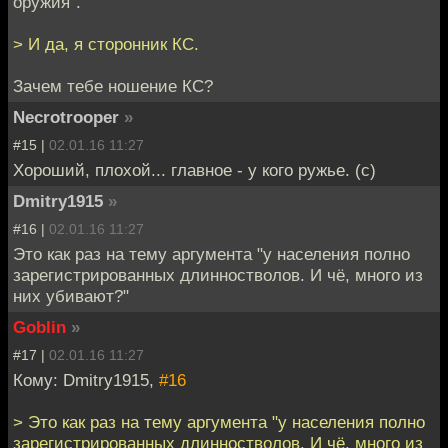
оружия".
> И да, я сторонник КС.
Зачем тебе ношение КС?
Necrotrooper
»
#15 |
02.01.16 11:27
Хороший, плохой... главное - у кого ружье. (с)
Dmitry1915
»
#16 |
02.01.16 11:27
Это как раз на тему аргумента "у населения полно
зарегистрированных длинностволов. И чё, много из
них убивают?"
Goblin
»
#17 |
02.01.16 11:27
Кому: Dmitry1915,
#16
> Это как раз на тему аргумента "у населения полно
зарегистрированных длинностволов. И чё, много из