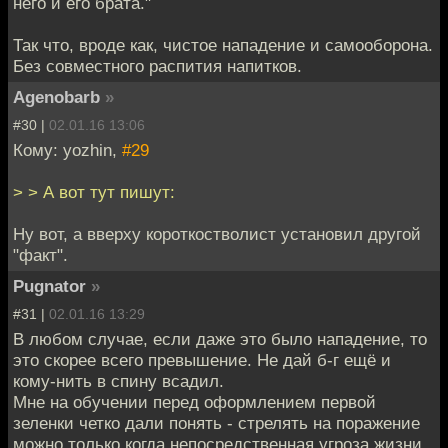
него и его брата."
Так что, вроде как, чистое нападение и самооборона.
Без совместного распития напитков.
Agenobarb
»
#30 |
02.01.16 13:06
Кому: yozhin,
#29
> > А вот тут пишут:
Ну вот, а вверху короткостволист установил другой
"факт".
Pugnator
»
#31 |
02.01.16 13:29
В любом случае, если даже это было нападение, то
это скорее всего превышение. Не дай б-г ещё и
кому-нить в спину всадил.
Мне на обучении перед оформлением первой
зеленки четко дали понять - стрелять на поражение
можно только когда непосредственная угроза жизни