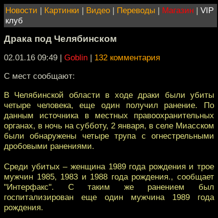
Новости
|
Картинки
|
Видео
|
Переводы
|
Магазин
|
VIP
клуб
Драка под Челябинском
02.01.16 09:49
|
Goblin
|
132 комментария
С мест сообщают:
В Челябинской области в ходе драки были убиты
четыре человека, еще один получил ранение. По
данным источника в местных правоохранительных
органах, в ночь на субботу, 2 января, в селе Миасском
были обнаружены четыре трупа с огнестрельными
дробовыми ранениями.
Среди убитых – женщина 1989 года рождения и трое
мужчин 1985, 1983 и 1988 года рождения., сообщает
"Интерфакс". С таким же ранением был
госпитализирован еще один мужчина 1989 года
рождения.