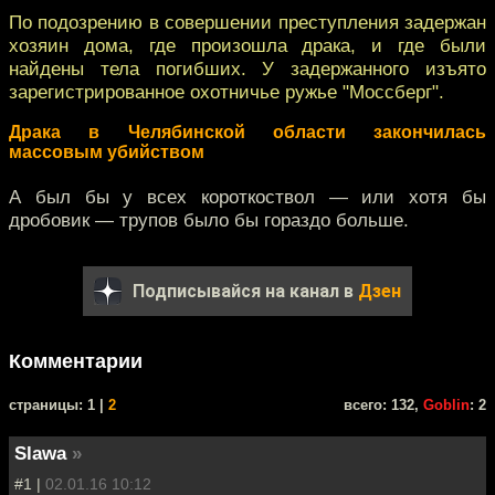
По подозрению в совершении преступления задержан
хозяин дома, где произошла драка, и где были
найдены тела погибших. У задержанного изъято
зарегистрированное охотничье ружье "Моссберг".
Драка в Челябинской области закончилась
массовым убийством
А был бы у всех короткоствол — или хотя бы
дробовик — трупов было бы гораздо больше.
Подписывайся на канал в
Дзен
Комментарии
cтраницы: 1 |
2
всего: 132,
Goblin
: 2
Slawa
»
#1 |
02.01.16 10:12