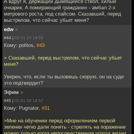
А вдруг я, держащий дымящийся ствол, хилый
очкарик. А помирающий гражданин - амбал 2-х
метрового роста, под спайсом. Сказавший, перед
выстрелом, что сейчас убьет меня?
edw
»
#44 |
02.01.16 14:55
Кому: politos,
#43
> Сказавший, перед выстрелом, что сейчас убьет
меня?
Уверен, что, если ты вызовешь скорую, он на суде
это подтвердит?
Эфим
»
#45 |
02.01.16 14:57
Кому: Pugnator,
#31
>Мне на обучении перед оформлением первой
зеленки четко дали понять - стрелять на поражение
можно только когда непосредственная угроза жизни