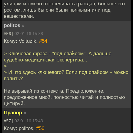
улицам и смело отстреливать граждан, больше его
ростом, лишь бы они были пьяными или под
веществами.
politos
»
#56 |
02.01.16 15:38
Кому: Voltuzik,
#54
> Ключевая фраза - "под спайсом". А дальше
судебно-медицинская экспертиза...
>
> И что здесь ключевого? Если под спайсом - можно
валить?
Не вырывай из контекста. Предположение,
предложенное мной, полностью читай и полностью
цитируй.
Прапор
»
#57 |
02.01.16 15:43
Кому: politos,
#56