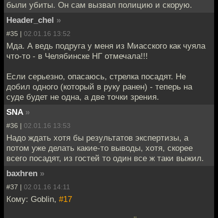
были убиты. Он сам вызвал полицию и скорую.
Header_chel
»
#35 |
02.01.16 13:52
Мда. А ведь подруга у меня из Миасского как чуяла
что-то - в Челябинске НГ отмечала!!!
Если серьезно, опасаюсь, стрелка посадят. Не
добил одного (который в руку ранен) - теперь на
суде будет не одна, а две точки зрения.
SNA
»
#36 |
02.01.16 13:53
Надо ждать хотя бы результатов экспертизы, а
потом уже делать какие-то выводы, хотя, скорее
всего посадят, из гостей то один все ж таки выжил.
baxhren
»
#37 |
02.01.16 14:11
Кому: Goblin,
#17