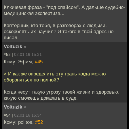
Ключевая фраза - "под спайсом". А дальше судебно-
медицинская экспертиза...
Каптерщик, кто тебя, в разговорах с людьми,
оскорблять их научил? Я такого в твой адрес не
писал.
Voltuzik
»
#53 |
02.01.16 15:31
Кому: Эфим,
#45
> И как же определить эту грань когда можно
обороняться по полной?
Когда несут такую угрозу твоей жизни и здоровью,
какую сможешь доказать в суде.
Voltuzik
»
#54 |
02.01.16 15:34
Кому: politos,
#52