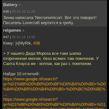
Battery
»
#46 |
05.01.16 11:29
Зинка написала 'Necronomicon'. Вот это поворот!
Писатель Lovecraft вертится в гробу.
relgames
»
#47 |
05.01.16 13:00
Кому: }i{MyRik,
#38
> У нашего Деда Мороза все-таки шапка
отороченная мехом, безо всяких там помпонов. У
Санта Клауса же - колпак, как раз с помпоном.
Найди 10 отличий:
https://www.google.nl/search?
q=%D1%88%D0%B0%D0%BF%D0%BA%D0%B0+%D0
%B4%D0%B5%D0%B4%D0%B0+%D0%BC%D0%BE%
...
https://www.google.nl/search?
q=%D1%88%D0%B0%D0%BF%D0%BA%D0%B0+%D1