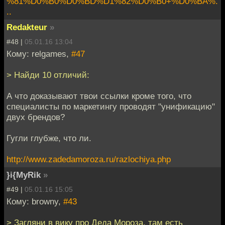
%81%D0%B0%D0%BD%D1%82%D0%B0+%D0%BA%.
..
Redakteur
»
#48 |
05.01.16 13:04
Кому: relgames,
#47
> Найди 10 отличий:
А что доказывают твои ссылки кроме того, что
специалисты по маркетингу проводят "унификацию"
двух брендов?
Гугли глубже, что ли.
http://www.zadedamoroza.ru/razlochiya.php
}i{MyRik
»
#49 |
05.01.16 15:05
Кому: browny,
#43
> Загляни в вику про Деда Мороза, там есть