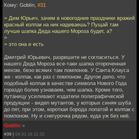
Кому: Goblin,
#31
> Дим Юрьич, зачем в новогодние праздники вражий
красный колпак на ник надеваешь? Пущай там
лучше шапка Деда нашего Мороза будет, а?
>
> это она и есть
Дмитрий Юрьевич, разрешите не согласиться. У
нашего Деда Мороза все-таки шапка отороченная
мехом, безо всяких там помпонов. У Санта Клауса
же - колпак, как раз с помпоном. Другое дело, что
подобный колпак в качестве символа Нового Года
гораздо более узнаваем, чем шапка. Кроме того,
путаницу усиливают издатели полиграфической
продукции - видел мутантов, у которых синяя шуба
до пят, при этом, короткая борода лопатой и колпак с
помпоном. Ну и снегурочка рядом, куда уж без неё.
Goblin
»
#39 |
04.01.16 11:32