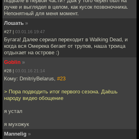
подвале в первой части? Дык у того череп был на
ручке и выглядел в целом, как кусок позвоночника.
Непонятный для меня момент.
Лошать
»
#27 |
03.01.16 19:47
Бугага! Далее сериал переходит в Walking Dead, и
когда вся Омерека бегает от трупов, наша троица
отдыхает на острове :)
Goblin
»
#28 |
03.01.16 21:14
Кому: DmitriyBelarus,
#23
> Пора подводить итог первого сезона. Даёшь
народу видео обощение
я устал
я мухожук
Mannelig
»