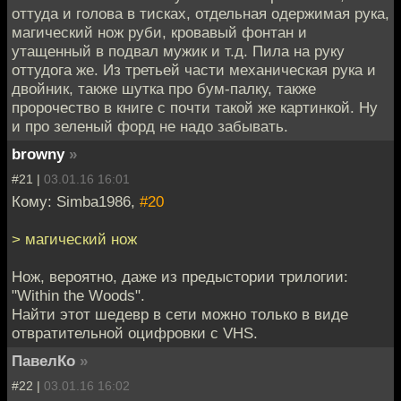
оттуда и голова в тисках, отдельная одержимая рука,
магический нож руби, кровавый фонтан и
утащенный в подвал мужик и т.д. Пила на руку
оттудога же. Из третьей части механическая рука и
двойник, также шутка про бум-палку, также
пророчество в книге с почти такой же картинкой. Ну
и про зеленый форд не надо забывать.
browny
»
#21 |
03.01.16 16:01
Кому: Simba1986,
#20
> магический нож
Нож, вероятно, даже из предыстории трилогии:
"Within the Woods".
Найти этот шедевр в сети можно только в виде
отвратительной оцифровки с VHS.
ПавелКо
»
#22 |
03.01.16 16:02