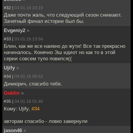
#32 |
03.01.16 23:19
Даже почти жаль, что следующий сезон снимают.
Зачетный финал истории был бы.
Evgeniy2
»
#33 |
03.01.16 23:56
Блин, как же все наивно до жути! Все так прекрасно
начиналось. Конечно Эш идиот но как то в этой
серии совсем тупо повелся((
Ujify
»
#34 |
04.01.16 00:52
Димюрич, спасибо тебе.
Goblin
»
#35 |
04.01.16 01:46
Кому: Ujify,
#34
авторам спасибо - ловко завернули
jason46
»