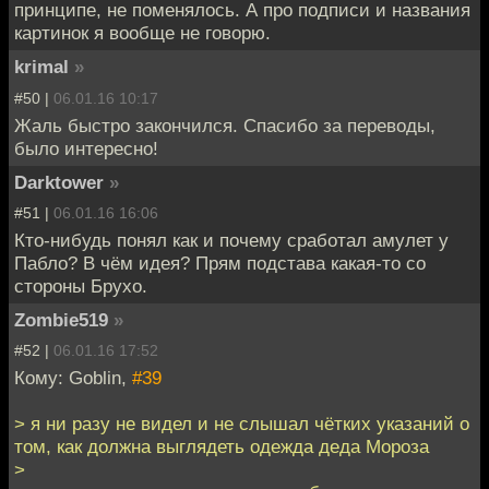
принципе, не поменялось. А про подписи и названия
картинок я вообще не говорю.
krimal
»
#50 |
06.01.16 10:17
Жаль быстро закончился. Спасибо за переводы,
было интересно!
Darktower
»
#51 |
06.01.16 16:06
Кто-нибудь понял как и почему сработал амулет у
Пабло? В чём идея? Прям подстава какая-то со
стороны Брухо.
Zombie519
»
#52 |
06.01.16 17:52
Кому: Goblin,
#39
> я ни разу не видел и не слышал чётких указаний о
том, как должна выглядеть одежда деда Мороза
>