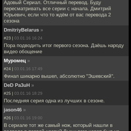
Адовый Сериал. Отличный перевод. Буду
пересматривать все серии с начала. Дмитрий
Юрьевич, если что то ждём от вас перевода 2
сезона
DmitriyBelarus
»
#23 |
03.01.16 16:24
Пора подводить итог первого сезона. Даёшь народу
видео обощение
Муромец
»
#24 |
03.01.16 17:49
Финал шикарно вышел, абсолютно "Эшевский".
DeD Pa3uH
»
#25 |
03.01.16 18:29
Последняя серия одна из лучших в сезоне.
jason46
»
#26 |
03.01.16 19:00
В сериале тот же самый нож, который нашли в