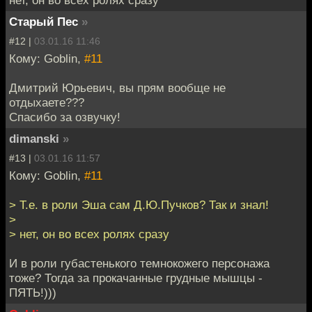
нет, он во всех ролях сразу
Старый Пес
»
#12 |
03.01.16 11:46
Кому: Goblin,
#11
Дмитрий Юрьевич, вы прям вообще не
отдыхаете???
Спасибо за озвучку!
dimanski
»
#13 |
03.01.16 11:57
Кому: Goblin,
#11
> Т.е. в роли Эша сам Д.Ю.Пучков? Так и знал!
>
> нет, он во всех ролях сразу
И в роли губастенького темнокожего персонажа
тоже? Тогда за прокачанные грудные мышцы -
ПЯТЬ!)))