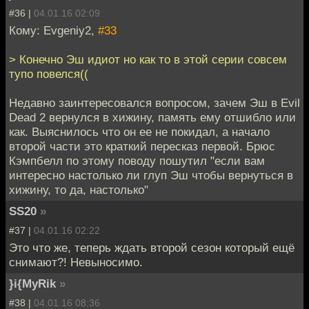
#36 |
04.01.16 02:09
Кому: Evgeniy2,
#33
> Конечно Эш идиот но как то в этой серии совсем
тупо повелся((
Недавно заинтересовался вопросом, зачем Эш в Evil
Dead 2 вернулся в хижину, память ему отшибло или
как. Выяснилось что он ее не покидал, а начало
второй части это краткий пересказ первой. Брюс
Кэмпбелл по этому поводу пошутил "если вам
интересно настолько ли глуп Эш чтобы вернуться в
хижину, то да, настолько"
SS20
»
#37 |
04.01.16 02:22
Это что же, теперь ждать второй сезон который ещё
снимают?! Невыносимо.
}i{MyRik
»
#38 |
04.01.16 08:36