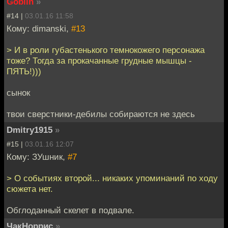
Goblin
»
#14 |
03.01.16 11:58
Кому: dimanski,
#13
> И в роли губастенького темнокожего персонажа
тоже? Тогда за прокачанные грудные мышцы -
ПЯТЬ!)))
сынок
твои сверстники-дебилы собираются не здесь
Dmitry1915
»
#15 |
03.01.16 12:07
Кому: ЗУшник,
#7
> О событиях второй... никаких упоминаний по ходу
сюжета нет.
Обглоданный скелет в подвале.
ЧакНоррис
»