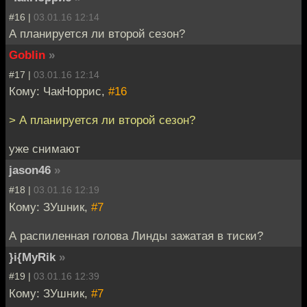
#16 |
03.01.16 12:14
А планируется ли второй сезон?
Goblin
»
#17 |
03.01.16 12:14
Кому: ЧакНоррис,
#16
> А планируется ли второй сезон?
уже снимают
jason46
»
#18 |
03.01.16 12:19
Кому: ЗУшник,
#7
А распиленная голова Линды зажатая в тиски?
}i{MyRik
»
#19 |
03.01.16 12:39
Кому: ЗУшник,
#7