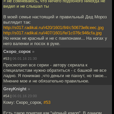
> не сомневаюсь, что ничего подобного никогда не
видел и не слышал ты
В моей семье настоящий и правильный Дед Мороз
выглядит так:
http://s017.radikal.ru/i420/1601/84/c50673e8ceec.jpg
http://s017.radikal.ru/i407/1601/fe/1c076c946cfa.jpg
Но никак не красный и не с пампонами... На ногах у
него валенки и посох в руке.
Скоро_сорок
»
#53 |
06.01.16 21:30
Просмотрел все серии - автору сериала к
специалистам нужно обратиться - с башкой не все
ладно. Я понимаю ,что деньги не пахнут, но такое...
Мнение мое и не обязательно правильное.
GreyKnight
»
#54 |
06.01.16 23:00
Кому: Скоро_сорок,
#53
Есть такое понятие как "чёрный юмор". В данном