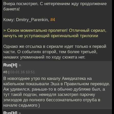
Вчера посмотрел. С нетерпением жду продолжение
банкета!
Кому: Dmitry_Parenkin,
#4
> Сезон моментально пролетел! Отличный сериал,
ничуть не уступающий оригинальной трилогии
Однако же отсылка в сериале идет только к первой
части. О событиях второй, тем более третьей,
никаких упоминаний по ходу сюжета нет.
Rus[H]
»
#8 |
03.01.16 10:51
В новогоднее утро по каналу Амедиатека на
кабельном показывали Эша в Правильном переводе.
Аж удивился, раньше-то в обычно дубляже был, а
тут такой подгон, немедля засмотрел парочку
эпизодов до полного бессознательного отруба в
начале седьмого )
Rus[H]
»