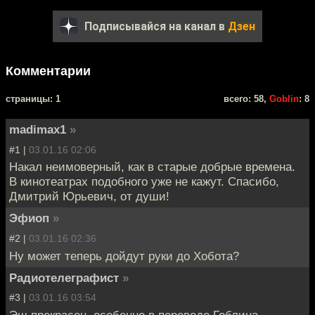
Подписывайся на канал в
Дзен
Комментарии
cтраницы: 1
всего: 58,
Goblin
: 8
madimax1
»
#1 |
03.01.16 02:06
Накал неимоверный, как в старые добрые времена.
В кинотеатрах подобного уже не кажут. Спасибо,
Дмитрий Юрьевич, от души!
Эфиоп
»
#2 |
03.01.16 02:36
Ну может теперь дойдут руки до Хобота?
Радиотелеграфист
»
#3 |
03.01.16 03:54
Эш прекрасен, особенно в переводе Гоблина.