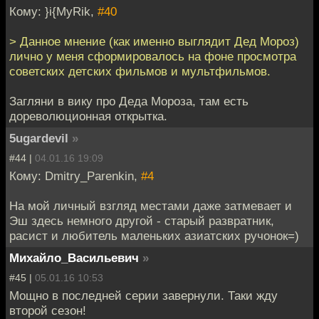
Кому: }i{MyRik,
#40
> Данное мнение (как именно выглядит Дед Мороз)
лично у меня сформировалось на фоне просмотра
советских детских фильмов и мультфильмов.
Загляни в вику про Деда Мороза, там есть
дореволюционная открытка.
5ugardevil
»
#44 |
04.01.16 19:09
Кому: Dmitry_Parenkin,
#4
На мой личный взгляд местами даже затмевает и
Эш здесь немного другой - старый развратник,
расист и любитель маленьких азиатских ручонок=)
Михайло_Васильевич
»
#45 |
05.01.16 10:53
Мощно в последней серии завернули. Таки жду
второй сезон!