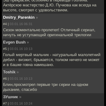
Актёрское мастерство Д.Ю. Пучкова как всегда на
высоте, смотрел с удовольствием.
Dmitry_Parenkin
»
#4 |
03.01.16 06:31
Сезон моментально пролетел! Отличный сериал,
ничуть не уступающий оригинальной трилогии
Evgen Bush
»
#5 |
03.01.16 10:13
Голый мертвый мальчик - натуральный малолетний
дебил - визжит, брыкается, толком ничего не может
и в башке говна намешано.
Toshik
»
#6 |
03.01.16 10:13
Блин,просмотрел первые три серии на одном
дыхание, спасибо
ЗУшник
»
#7 |
03.01.16 10:24