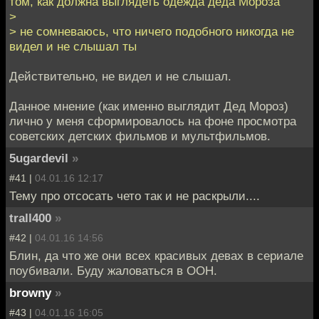
том, как должна выглядеть одежда деда Мороза
>
> не сомневаюсь, что ничего подобного никогда не
видел и не слышал ты
Действительно, не видел и не слышал.
Данное мнение (как именно выглядит Дед Мороз)
лично у меня сформировалось на фоне просмотра
советских детских фильмов и мультфильмов.
5ugardevil
»
#41 |
04.01.16 12:17
Тему про отсосать чето так и не раскрыли....
trall400
»
#42 |
04.01.16 14:56
Блин, да что же они всех красивых девах в сериале
поубивали. Буду жаловаться в ООН.
browny
»
#43 |
04.01.16 16:05