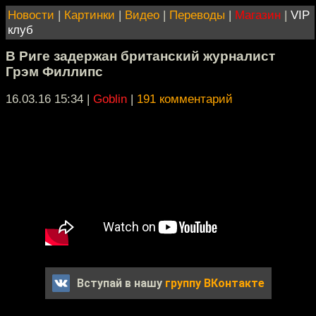
Новости
|
Картинки
|
Видео
|
Переводы
|
Магазин
|
VIP
клуб
В Риге задержан британский журналист
Грэм Филлипс
16.03.16 15:34
|
Goblin
|
191 комментарий
Вступай в нашу
группу ВКонтакте