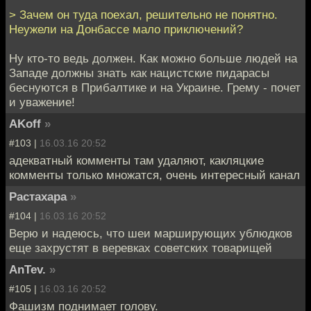
> Зачем он туда поехал, решительно не понятно.
Неужели на Донбассе мало приключений?
Ну кто-то ведь должен. Как можно больше людей на
Западе должны знать как нацистские пидарасы
беснуются в Прибалтике и на Украине. Грему - почет
и уважение!
AKoff
»
#103 |
16.03.16 20:52
адекватный комменты там удаляют, какляцкие
комменты только множатся, очень интересный канал
Растахара
»
#104 |
16.03.16 20:52
Верю и надеюсь, что шеи марширующих ублюдков
еще захрустят в веревках советских товарищей
AnTev.
»
#105 |
16.03.16 20:52
Фашизм поднимает голову.