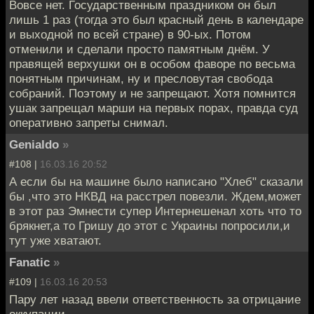
Вовсе нет. Государственным праздником он был
лишь 1 раз (тогда это был красный день в календаре
и выходной по всей стране) в 90-ых. Потом
отменили и сделали просто памятным днём. У
правящей верхушки он в особом фаворе по весьма
понятным причинам, ну и пресловутая свобода
собраний. Поэтому и не запрещают. Хотя помнится
ушак запрещал марши на первых порах, правда суд
оперативно запреты снимал.
Genialdo
»
#108 |
16.03.16 20:52
А если бы на машине было написано "Хлеб" сказали
бы ,что это НКВД на расстрел повезли. Ждем,может
в этот раз Эмнести супер Интернешенал хоть что то
брякнет,а то Гришу до этот с Украины попросили,и
тут уже хватают.
Fanatic
»
#109 |
16.03.16 20:53
Пару лет назад ввели ответственность за отрицание
оккупации.