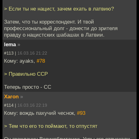
> Если ты не нацист, зачем ехать в латвию?
Затем, что ты корреспондент. И твой
профессиональный долг - донести до зрителя
правду о нацистских шабашах в Латвии.
lema
»
#113 |
16.03.16 21:22
Кому: ayaks,
#78
> Правильно ССР
Теперь просто - СС
Xaron
»
#114 |
16.03.16 22:19
Кому: вождь пахучий чеснок,
#93
> Тем что его то поймают, то отпустят