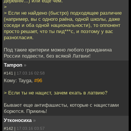
деревня/...) или ещё чем.
>
> Если не найдено (быстро) подходящее различие
(например, вы с одного раёна, одной школы, даже
соседи и оба одной национальности), то оппонент
просто решает, что ты пид***с, и поэтому у вас
разногласия.
Под такие критерии можно любого гражданина
России подвести, без всякой Латвии!
Tampon
»
#141 |
17.03.16 02:58
Кому: Tayga,
#96
> Если ты не нацист, зачем ехать в латвию?
Бывают еще антифашисты, которые с нацистами
борются. Прикинь!
Утконосиха
»
#142 |
17.03.16 03:57