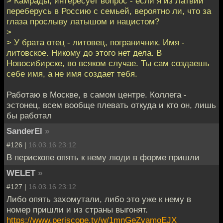
> Камрады, интересует вопрос - если я из Латвии
переберусь в Россию с семьей, вероятно ли, что за
глаза прослыву латышом и нацистом?
>
> У брата отец - литовец, пограничник. Имя -
литовское. Никому до этого нет дела. В
Новосибирске, во всяком случае. Ты сам создаешь
себе имя, а не имя создает тебя.
Работаю в Москве, в самом центре. Коллега -
эстонец, всем вообще плевать откуда и кто он, лишь
бы работал
SanderEl
»
#126 |
16.03.16 23:12
В перископе опять к нему люди в форме пришли
WELET
»
#127 |
16.03.16 23:12
Либо опять захомутали, либо это уже к нему в
номер пришли и из страны выгонят.
https://www.periscope.tv/w/1mnGeZvamoEJX