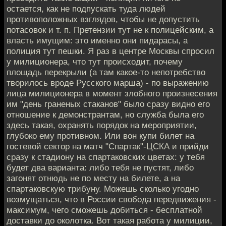
остается, как не подпускать туда людей
противоположных взглядов, чтобы не допустить
потасовок и т. п. Претензии тут не к полицейским, а
власть имущим: это именно они пидарасы, а
полиция тут пешки. Я раз в центре Москвы спросил
у милиционера, что тут происходит, почему
площадь перекрыли (а там какое-то непотребство
творилось вроде Русского марша) - по выражению
лица милиционера в момент злобного произнесения
им "день граненых стаканов" было сразу видно его
отношение к демонстрантам, но служба была его
здесь такая, охранять порядок на мероприятии,
глубоко ему противном. Или вон купи билет на
гостевой сектор на матч "Спартак"-ЦСКА и прийди
сразу к стадиону на спартаковских цветах: у тебя
будет два варианта: либо тебя не пустят, либо
загонят отнюдь не по месту на билете, а на
спартаковскую трибуну. Можешь сколько угодно
возмущаться, что в России свобода передвижения -
максимум, чего сможешь добиться - бесплатной
доставки до околотка. Вот такая работа у милиции,