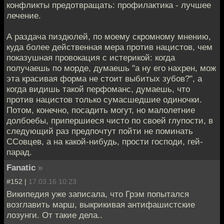
конфликты предотвращать: профилактика - лучшее
лечение.
А раздача пиздюлей, по моему скромному мнению,
куда более действенная мера против нацистов, чем
показушная провокация с истерикой: когда
получаешь по морде, думаешь "а ну его нахрен, мож
эта красивая форма не стоит выбитых зубов?", а
когда видишь такой перфоманс, думаешь, что
против нацистов только сумасшедшие одиночки.
Потом, конечно, посадить могут, но малолетние
долбоебы, припершиеся чисто по своей глупости, в
следующий раз предпочтут пойти не поминать
ССовцев, а на какой-нибудь, прости господи, гей-
парад.
Fanatic
»
#152 |
17.03.16 10:23
Википедия уже записала, что Грэм попытался
возглавить марш, выкрикивая антифашистские
лозунги. От такие дела..