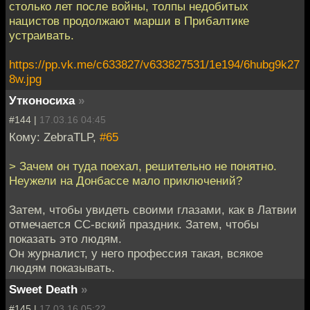
столько лет после войны, толпы недобитых
нацистов продолжают марши в Прибалтике
устраивать.
https://pp.vk.me/c633827/v633827531/1e194/6hubg9k27
8w.jpg
Утконосиха
»
#144 |
17.03.16 04:45
Кому: ZebraTLP,
#65
> Зачем он туда поехал, решительно не понятно.
Неужели на Донбассе мало приключений?
Затем, чтобы увидеть своими глазами, как в Латвии
отмечается СС-вский праздник. Затем, чтобы
показать это людям.
Он журналист, у него профессия такая, всякое
людям показывать.
Sweet Death
»
#145 |
17.03.16 05:22