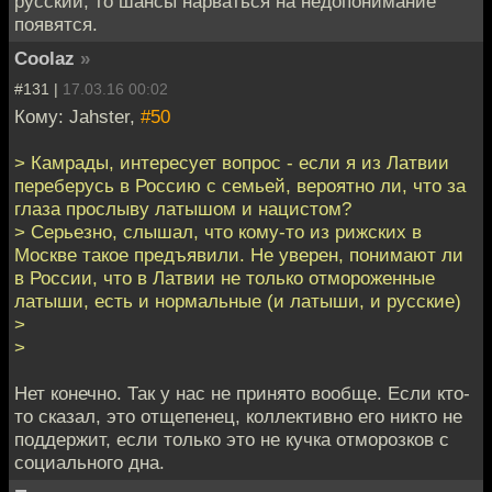
русский, то шансы нарваться на недопонимание
появятся.
Coolaz
»
#131 |
17.03.16 00:02
Кому: Jahster,
#50
> Камрады, интересует вопрос - если я из Латвии
переберусь в Россию с семьей, вероятно ли, что за
глаза прослыву латышом и нацистом?
> Серьезно, слышал, что кому-то из рижских в
Москве такое предъявили. Не уверен, понимают ли
в России, что в Латвии не только отмороженные
латыши, есть и нормальные (и латыши, и русские)
>
>
Нет конечно. Так у нас не принято вообще. Если кто-
то сказал, это отщепенец, коллективно его никто не
поддержит, если только это не кучка отморозков с
социального дна.