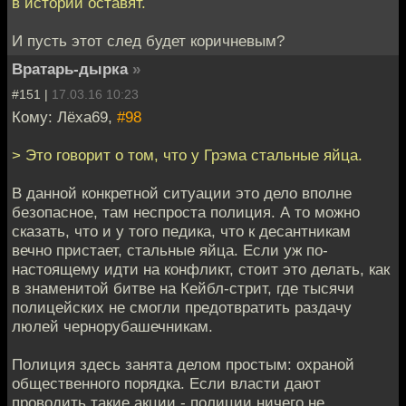
в истории оставят.
И пусть этот след будет коричневым?
Вратарь-дырка
»
#151 |
17.03.16 10:23
Кому: Лёха69,
#98
> Это говорит о том, что у Грэма стальные яйца.
В данной конкретной ситуации это дело вполне
безопасное, там неспроста полиция. А то можно
сказать, что и у того педика, что к десантникам
вечно пристает, стальные яйца. Если уж по-
настоящему идти на конфликт, стоит это делать, как
в знаменитой битве на Кейбл-стрит, где тысячи
полицейских не смогли предотвратить раздачу
люлей чернорубашечникам.
Полиция здесь занята делом простым: охраной
общественного порядка. Если власти дают
проводить такие акции - полиции ничего не