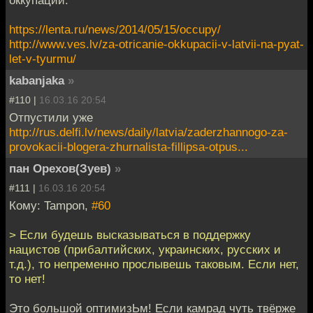
https://lenta.ru/news/2014/05/15/occupy/
http://www.ves.lv/za-otricanie-okkupacii-v-latvii-na-pyat-
let-v-tyurmu/
kabanjaka
»
#110 |
16.03.16 20:54
Отпустили уже
http://rus.delfi.lv/news/daily/latvia/zaderzhannogo-za-
provokacii-blogera-zhurnalista-fillipsa-otpus...
пан Орехов(Зуев)
»
#111 |
16.03.16 20:54
Кому: Tampon,
#60
> Если будешь высказываться в поддержку
нацистов (прибалтийских, украинских, русских и
т.д.), то непременно прослывешь таковым. Если нет,
то нет!
Это большой оптимизЬм! Если камрад чуть твёрже