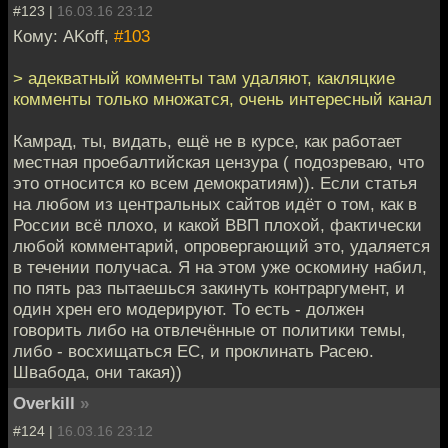
#123 |
16.03.16 23:12
Кому: AKoff,
#103
> адекватный комменты там удаляют, какляцкие
комменты только множатся, очень интересный канал
Камрад, ты, видать, ещё не в курсе, как работает
местная проебалтийская цензура ( подозреваю, что
это относится ко всем демократиям)). Если статья
на любом из центральных сайтов идёт о том, как в
России всё плохо, и какой ВВП плохой, фактически
любой комментарий, опровергающий это, удаляется
в течении получаса. Я на этом уже оскомину набил,
по пять раз пытаешься закинуть контраргумент, и
один хрен его модерируют. То есть - должен
говорить либо на отвлечённые от политики темы,
либо - восхищаться ЕС, и проклинать Расею.
Швабода, они такая))
Overkill
»
#124 |
16.03.16 23:12