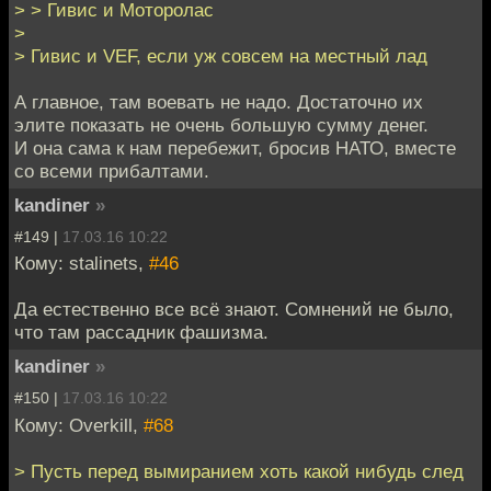
> > Гивис и Моторолас
>
> Гивис и VEF, если уж совсем на местный лад
А главное, там воевать не надо. Достаточно их
элите показать не очень большую сумму денег.
И она сама к нам перебежит, бросив НАТО, вместе
со всеми прибалтами.
kandiner
»
#149 |
17.03.16 10:22
Кому: stalinets,
#46
Да естественно все всё знают. Сомнений не было,
что там рассадник фашизма.
kandiner
»
#150 |
17.03.16 10:22
Кому: Overkill,
#68
> Пусть перед вымиранием хоть какой нибудь след