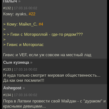
Палыч
»
#132 |
17.03.16 00:02
Кому: ayaks,
#22
> Кому: Майкл_С,
#4
>
> > Гиви с Мотороллой - где-то рядом???
>
> Гивис и Моторолас
Гивис и VEF, если уж совсем на местный лад
Сын кузнеца
»
#133 |
17.03.16 00:02
И куда только смотрит мировая общественность...
Да как они посмели!!!
Ashegost
»
#134 |
17.03.16 00:02
Пора в Латвии провести свой Майдан - с "дураком" и
красными девицами...