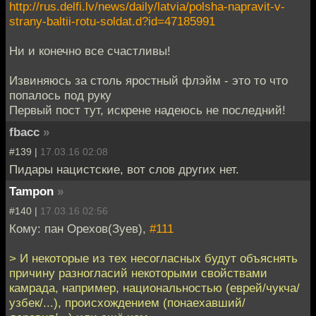
http://rus.delfi.lv/news/daily/latvia/polsha-napravit-v-
strany-baltii-rotu-soldat.d?id=47185991
Ни и конечно все счастливы!
Извиняюсь за столь яростный флэйм - это то что
попалось под руку
Первый пост тут, искрене надеюсь не последний!
fbacc
»
#139 |
17.03.16 02:08
Пидары нацистские, вот слов других нет.
Tampon
»
#140 |
17.03.16 02:56
Кому: пан Орехов(Зуев),
#111
> И некоторые из тех несогласных будут объяснять
причину разногласий некоторыми свойствами
камрада, например, национальностью (еврей/чукча/
узбек/...), происхождением (понаехавший/