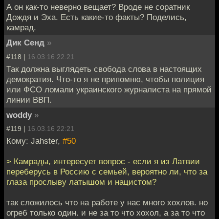
А он как-то неверно вещает? Вроде не соратник
Дождя и Эха. Есть какие-то факты? Поделись,
камрад.
Дик Сенд
»
#118 |
16.03.16 22:21
Так должна выглядеть свобода слова в настоящих
демократия. Что-то я не припомню, чтобы полиция
или ФСО ломали украинского журналиста на прямой
линии ВВП.
woddy
»
#119 |
16.03.16 22:21
Кому: Jahster,
#50
> Камрады, интересует вопрос - если я из Латвии
переберусь в Россию с семьей, вероятно ли, что за
глаза прослыву латышом и нацистом?
так сложилось что на работе у нас много хохлов. но
огреб только один. и не за то что хохол, а за то что