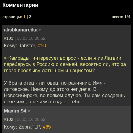
Комментарии
cтраницы:
1
| 2
всего: 191
aksbkanareika
»
#101 |
16.03.16 20:52
Кому: Jahster,
#50
> Камрады, интересует вопрос - если я из Латвии
переберусь в Россию с семьей, вероятно ли, что за
глаза прослыву латышом и нацистом?
У брата отец - литовец, пограничник. Имя -
литовское. Никому до этого нет дела. В
Новосибирске, во всяком случае. Ты сам создаешь
себе имя, а не имя создает тебя.
Maxim 94
»
#102 |
16.03.16 20:52
Кому: ZebraTLP,
#65