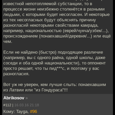
известной непотопляемой субстанции, то в
процессе жизни неизбежно столкнётся в разными
людьми, с которыми будет несогласен. И некоторые
из тех несогласных будут объяснять причину
разногласий некоторыми свойствами камрада,
например, национальностью (еврей/чукча/узбек/...),
происхождением (понаехавший/деревня/...) или ещё
чем.
Если не найдено (быстро) подходящее различие
(например, вы с одного раёна, одной школы, даже
соседи и оба одной национальности), то оппонент
просто решает, что ты пид***с, и поэтому у вас
разногласия.
Вот уж не уверен, кем лучше слыть: понаехавшим
из Латвии или "из Гондураса"!!!
Abrikosov
»
#112 |
16.03.16 21:18
Кому: Tayga,
#96