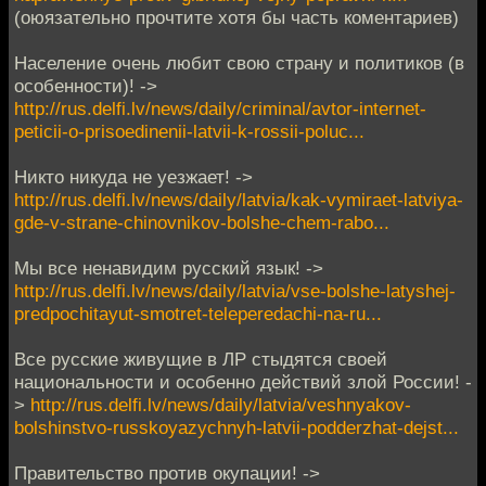
(оюязательно прочтите хотя бы часть коментариев)
Население очень любит свою страну и политиков (в
особенности)! ->
http://rus.delfi.lv/news/daily/criminal/avtor-internet-
peticii-o-prisoedinenii-latvii-k-rossii-poluc...
Никто никуда не уезжает! ->
http://rus.delfi.lv/news/daily/latvia/kak-vymiraet-latviya-
gde-v-strane-chinovnikov-bolshe-chem-rabo...
Мы все ненавидим русский язык! ->
http://rus.delfi.lv/news/daily/latvia/vse-bolshe-latyshej-
predpochitayut-smotret-teleperedachi-na-ru...
Все русские живущие в ЛР стыдятся своей
национальности и особенно действий злой России! -
>
http://rus.delfi.lv/news/daily/latvia/veshnyakov-
bolshinstvo-russkoyazychnyh-latvii-podderzhat-dejst...
Правительство против окупации! ->