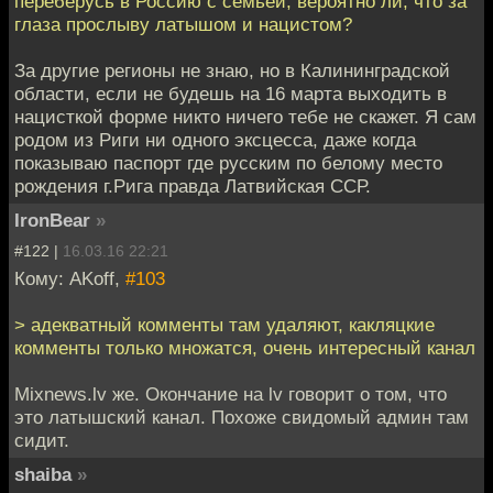
переберусь в Россию с семьей, вероятно ли, что за
глаза прослыву латышом и нацистом?
За другие регионы не знаю, но в Калининградской
области, если не будешь на 16 марта выходить в
нацисткой форме никто ничего тебе не скажет. Я сам
родом из Риги ни одного эксцесса, даже когда
показываю паспорт где русским по белому место
рождения г.Рига правда Латвийская ССР.
IronBear
»
#122 |
16.03.16 22:21
Кому: AKoff,
#103
> адекватный комменты там удаляют, какляцкие
комменты только множатся, очень интересный канал
Mixnews.lv же. Окончание на lv говорит о том, что
это латышский канал. Похоже свидомый админ там
сидит.
shaiba
»