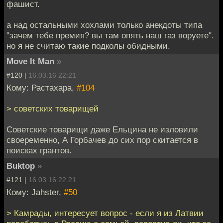
фашист.
а над остальными хохлами только анекдоты типа
"зачем тебе премия? вы там опять наш газ воруете".
но я не считаю такие подколы обидными.
Move It Man
»
#120 |
16.03.16 22:21
Кому: Растахара,
#104
> советских товарищей
Советские товарищи даже Ельцина не изловили
своеременно, А Горбачев до сих пор скитается в
поисках грантов.
Buktop
»
#121 |
16.03.16 22:21
Кому: Jahster,
#50
> Камрады, интересует вопрос - если я из Латвии