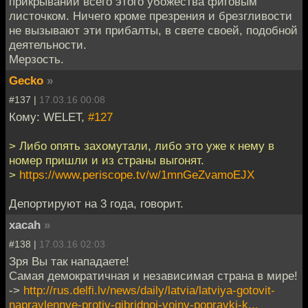
прикрывании всего этого убожества фиговым
листочком. Ничего кроме презрения и брезгливости
не вызывают эти прибалты, в свете своей, подобной
деятельности.
Мерзость.
Gecko
»
#137 |
17.03.16 00:08
Кому: WELET,
#127
> Либо опять захомутали, либо это уже к нему в
номер пришли и из страны выгонят.
>
https://www.periscope.tv/w/1mnGeZvamoEJX
Депортируют на 3 года, говорит.
xacah
»
#138 |
17.03.16 02:03
Зря Вы так нападаете!
Самая демократичная и независимая страна в мире!
->
http://rus.delfi.lv/news/daily/latvia/latviya-gotovit-
napravlennye-protiv-gibridnoj-vojny-popravki-k...