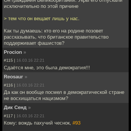
Он гражданин Великобритании. Укры его отпускали
исключительно по этой причине
> тем что он вещает лишь у нас.
Как ты думаешь: кто его на родине позовет
рассказывать, что британское правительство
поддерживает фашистов?
Procion
»
#115 |
16.03.16 22:21
Сдаётся мне, это была демократия!!!
Reosaur
»
#116 |
16.03.16 22:21
Да как он вообще посмел в демократической стране
не восхищаться нацизмом?
Дик Сенд
»
#117 |
16.03.16 22:21
Кому: вождь пахучий чеснок,
#93