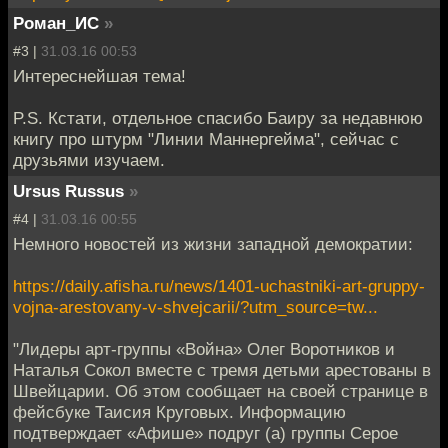
Роман_ИС
»
#3 |
31.03.16 00:53
Интереснейшая тема!
P.S. Кстати, отдельное спасибо Баиру за недавнюю
книгу про штурм "Линии Маннергейма", сейчас с
друзьями изучаем.
Ursus Russus
»
#4 |
31.03.16 00:55
Немного новостей из жизни западной демократии:
https://daily.afisha.ru/news/1401-uchastniki-art-gruppy-
vojna-arestovany-v-shvejcarii/?utm_source=tw...
"Лидеры арт-группы «Война» Олег Воротников и
Наталья Сокол вместе с тремя детьми арестованы в
Швейцарии. Об этом сообщает на своей странице в
фейсбуке Таисия Круговых. Информацию
подтверждает «Афише» подруг (а) группы Серое