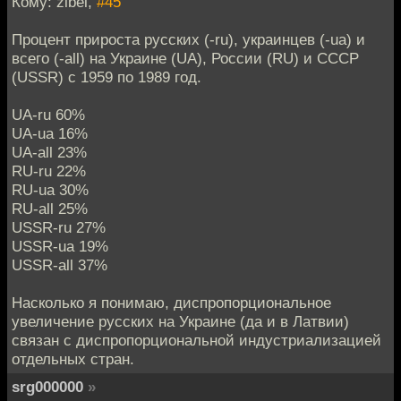
Кому: zibel,
#45
Процент прироста русских (-ru), украинцев (-ua) и
всего (-all) на Украине (UA), России (RU) и СССР
(USSR) c 1959 по 1989 год.
UA-ru 60%
UA-ua 16%
UA-all 23%
RU-ru 22%
RU-ua 30%
RU-all 25%
USSR-ru 27%
USSR-ua 19%
USSR-all 37%
Насколько я понимаю, диспропорциональное
увеличение русских на Украине (да и в Латвии)
связан с диспропорциональной индустриализацией
отдельных стран.
srg000000
»