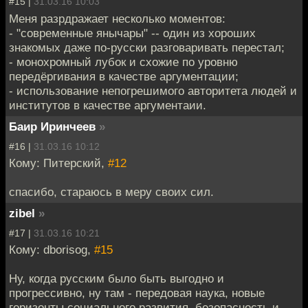
#15 |
31.03.16 10:03
Меня разрдражает несколько моментов:
- "современные янычары" -- один из хороших
знакомых даже по-русски разговаривать перестал;
- монохромный лубок и схожие по уровню
передёргивания в качестве аргументации;
- использование непогрешимого авторитета людей и
институтов в качестве аргументаии.
Баир Иринчеев
»
#16 |
31.03.16 10:12
Кому: Питерский,
#12
спасибо, стараюсь в меру своих сил.
zibel
»
#17 |
31.03.16 10:21
Кому: dborisog,
#15
Ну, когда русским было быть выгодно и
прогрессивно, ну там - передовая наука, новые
горизонты социального развития, безопасность и