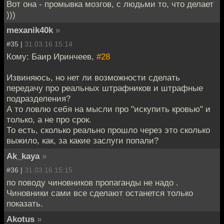
Вот она - промывка мозгов, с людьми то, что делает
)))
mexanik40k
»
#35 |
31.03.16 15:14
Кому: Баир Иринчеев,
#28
Извиняюсь, но нет ли возможности сделать
передачу про реальных штрафников и штрафные
подразделения?
А то ловлю себя на мысли про "искупить кровью" и
только, а не про срок.
То есть, сколько реально прошло через это сколько
выжило, как, за какие заслуги попали?
Ak_kaya
»
#36 |
31.03.16 15:15
по поводу чиновников пропаганды не надо .
Чиновники сами все сделают останется только
показать.
Akotus
»