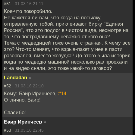
#51 |
31.03.16 21:11
Кое-что покоробило.
Не кажется ли вам, что когда на посылку,
отправленную тобой, приклеивают бирку "Единая
Россия", что это подлог в чистом виде, несмотря на
то, что пострадавшему неважно от кого она?
Тема с медведицей тоже очень странная. К чему все
это? Что-то меняет, что взрыв-пакет у нее в пасти
разорвался, вместо желудка? До этого была история
когда по медведю машиной несколько раз проехали
и на видео сняли, это тоже какой-то заговор?
Landadan
»
#52 |
31.03.16 22:10
Кому: Баир Иринчеев,
#14
Отлично, Баир!
Спасибо!
Баир Иринчеев
»
#53 |
31.03.16 22:45