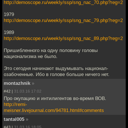
http://demoscope.ru/weekly/ssp/sng_nac_70.php?reg=2
1979
http://demoscope.ru/weekly/ssp/sng_nac_79.php?reg=2
1989
http://demoscope.ru/weekly/ssp/sng_nac_89.php?reg=2
Пришибленного на одну половину головы
национализма не было.
Это сегодня начинают выдумывать национал-
озабоченные. Ибо в голове больше ничего нет.
montazhnik
»
#42 |
31.03.16 17:02
Про окупацию и интилигентов во-время ВОВ.
http://remi-
meisner.livejournal.com/94781.html#comments
tantal005
»
#43 |
31.03.16 18:05