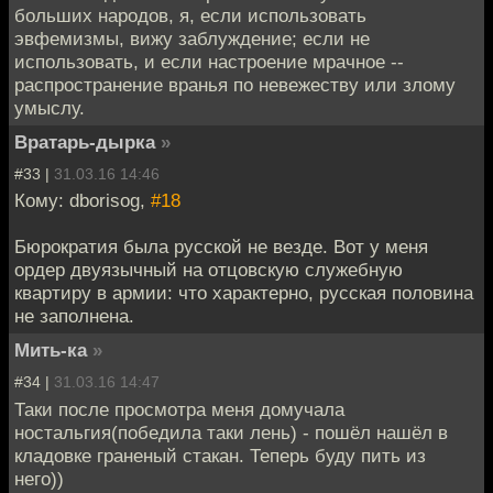
больших народов, я, если использовать
эвфемизмы, вижу заблуждение; если не
использовать, и если настроение мрачное --
распространение вранья по невежеству или злому
умыслу.
Вратарь-дырка
»
#33 |
31.03.16 14:46
Кому: dborisog,
#18
Бюрократия была русской не везде. Вот у меня
ордер двуязычный на отцовскую служебную
квартиру в армии: что характерно, русская половина
не заполнена.
Мить-ка
»
#34 |
31.03.16 14:47
Таки после просмотра меня домучала
ностальгия(победила таки лень) - пошёл нашёл в
кладовке граненый стакан. Теперь буду пить из
него))