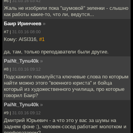
#6 |
31.03.16 03:42
Жаль не изобрели пока "шумовой" зеленки - слышно
как работы какие-то, что ли, ведутся...
Баир Иринчеев
»
#7 |
31.03.16 08:00
Кому: AISI316,
#1
да, там, только преподаватели были другие.
PaiNt_Tynu40k
»
#8 |
31.03.16 09:12
Подскажите пожалуйста ключевые слова по которым
найти можно этого "военного юриста" и бойца
который из художественного училища, про которые
говорил Баир?
PaiNt_Tynu40k
»
#9 |
31.03.16 09:12
Дмитрий Юрьевич - а что это у вас за шумы на
заднем фоне :), человек-сосед работает молотком и
перфоратором?