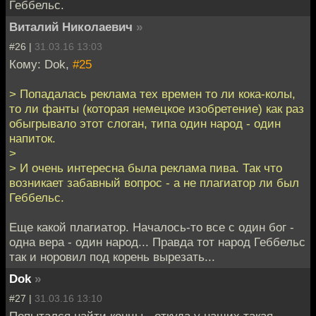
Геббельс.
Виталий Николаевич
»
#26 |
31.03.16 13:03
Кому: Dok,
#25
> Попадалась реклама тех времен то ли кока-колы,
то ли фанты (которая немецкое изобретение) как раз
обыгрывало этот слоган, типа один народ - один
напиток.
>
> И очень интересна была реклама пива. Так что
возникает забавный вопрос - а не плагиатор ли был
Геббельс.
Еще какой плагиатор. Началось-то все с один бог -
одна вера - один народ... Правда тот народ Геббельс
так и норовил под корень вырезать...
Dok
»
#27 |
31.03.16 13:10