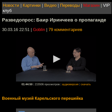
Новости
|
Картинки
|
Видео
|
Переводы
|
Магазин
|
VIP
клуб
Разведопрос: Баир Иринчеев о пропаганде
30.03.16 22:51
|
Goblin
|
79 комментариев
01:44:50
|
215506 просмотров
|
аудиоверсия
|
скачать
Военный музей Карельского перешейка