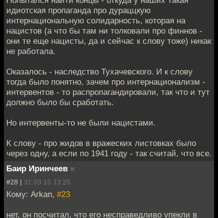
Попытался найти концы - откуда у наших такая
идиотская пропаганда про дураццкую
интернациональную солидарность, которая на
нацистов (а что бы там ни толковали про финнов -
они те еще нацисты, да и сейчас к слову тоже) никак
не работала.
Оказалось - наследство Тухачевского. И к слову
тогда было понятно, зачем про интернационализм -
интервентов - то распропагандировали, так что и тут
должно было бы сработать.
Но интервенты-то не были нацистами.
К слову - про жидов в вражеских листовках было
через одну, а если по 1941 году - так считай, что все.
Баир Иринчеев
»
#28 |
31.03.16 13:25
Кому: Arkan,
#23
нет, он посчитал, что его несправедливо упекли в