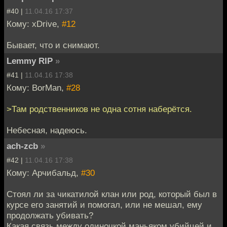
#40 |
11.04.16 17:37
Кому: xDrive,
#12
Бывает, что и снимают.
Lemmy RIP
»
#41 |
11.04.16 17:38
Кому: BorMan,
#28
>Там родственников не одна сотня наберётся.
Небесная, надеюсь.
ach-zcb
»
#42 |
11.04.16 17:38
Кому: Арчибальд,
#30
Стоял ли за чикатилой клан или род, который был в
курсе его занятий и помогал, или не мешал, ему
продолжать убивать?
Какая связь между одиночкой маньяком убийцей и