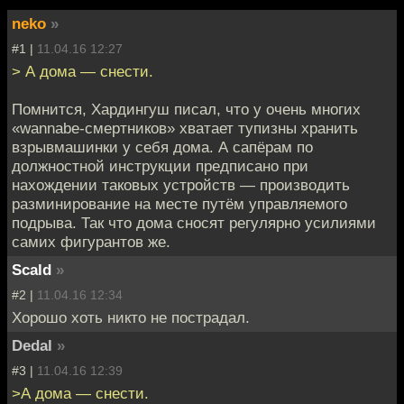
neko
»
#1 |
11.04.16 12:27
> А дома — снести.
Помнится, Хардингуш писал, что у очень многих
«wannabe-смертников» хватает тупизны хранить
взрывмашинки у себя дома. А сапёрам по
должностной инструкции предписано при
нахождении таковых устройств — производить
разминирование на месте путём управляемого
подрыва. Так что дома сносят регулярно усилиями
самих фигурантов же.
Scald
»
#2 |
11.04.16 12:34
Хорошо хоть никто не пострадал.
Dedal
»
#3 |
11.04.16 12:39
>А дома — снести.