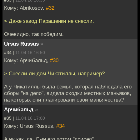
#33 |
11.04.16 16:39
Кому: Abrikosov,
#32
> Даже завод Парашенки не снесли.
Очевидно, так победим.
Ursus Russus
»
#34 |
11.04.16 16:50
Кому: Арчибальд,
#30
> Снесли ли дом Чикатиллы, например?
А у Чикатиллы была семья, которая наблюдала его
сборы "на дело", видела сходки местных маньяков,
на которых они планировали свои маньячества?
Арчибальд
»
#35 |
11.04.16 17:00
Кому: Ursus Russus,
#34
А ну как, да. Сын его потом "присел".