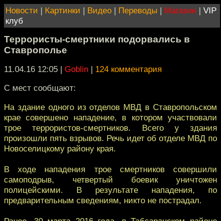
Новости
|
Картинки
|
Видео
|
Переводы
|
Магазин
|
VIP
клуб
Террористы-смертники подорвались в
Ставрополье
11.04.16 12:05
|
Goblin
|
124 комментария
С мест сообщают:
На здание одного из отделов МВД в Ставропольском
крае совершено нападение, в котором участвовали
трое террористов-смертников. Всего у здания
произошли пять взрывов. Речь идет об отделе МВД по
Новоселицкому району края.
В ходе нападения трое смертников совершили
самоподрыв, четвертый боевик уничтожен
полицейскими. В результате нападения, по
предварительным сведениям, никто не пострадал.
Ранее, 30 марта 2016 года, в Табсаранском районе