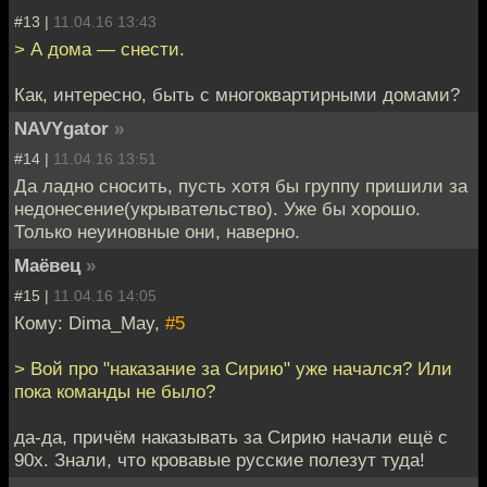
#13 |
11.04.16 13:43
> А дома — снести.
Как, интересно, быть с многоквартирными домами?
NAVYgator
»
#14 |
11.04.16 13:51
Да ладно сносить, пусть хотя бы группу пришили за
недонесение(укрывательство). Уже бы хорошо.
Только неуиновные они, наверно.
Маёвец
»
#15 |
11.04.16 14:05
Кому: Dima_May,
#5
> Вой про "наказание за Сирию" уже начался? Или
пока команды не было?
да-да, причём наказывать за Сирию начали ещё с
90х. Знали, что кровавые русские полезут туда!