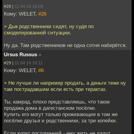
#28 |
11.04.16 16:09
Кому: WELET,
#26
> Дык родственники сидят, ну судя по
смоделированной ситуации.
Ну да. Там родственников не одна сотня наберётся.
Ursus Russus
»
#29 |
11.04.16 16:11
Кому: WELET,
#6
> Не лучше ли например продать, а деньги теже ну
там пострадавшим если есть при терактах.
Ты, камрад, плохо представляешь, что такое
продажа дома в дагестанском посёлке.
Купить его могут только проживающие в том же
посёлке друзья и родственники, за три копейки.
Если купит посторонний - ему жить не дадут.