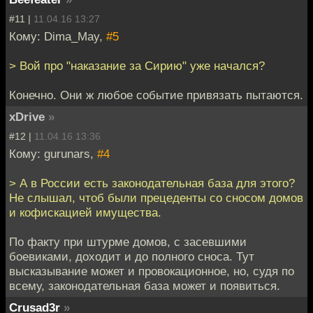
#11 |
11.04.16 13:27
Кому: Dima_May,
#5
> Вой про "наказание за Сирию" уже начался?
Конечно. Они ж любое событие привязать пытаются.
xDrive
»
#12 |
11.04.16 13:36
Кому: gurunars,
#4
> А в России есть законодательная база для этого?
Не слышал, чтоб были прецеденты со сносом домов
и кофискацией имущества.
По факту при штурме домов, с засевшими
боевиками, доходит и до полного сноса. Тут
высказывание может и провокационное, но, судя по
всему, законодательная база может и появиться.
Crusad3r
»