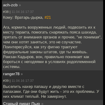
ach-zcb
»
#38 |
11.04.16 17:37
Кому: Вратарь-дырка,
#21
Ага, кормить вооруженных людей, подвозить их к
месту теракта, помогать снаряжать пояса шахида,
прятать от внимания органов и прочее, "не понимая",
чем они хотят заняться, это не соучастие.
Поинтересуйся, как эту фигню трактуют
федеральные законы штатов, где ты живёшь.
Рамзан Кадыров, вон, правильно понимает как
бороться с негодяями в условиях родоплеменной
системы.
ranger78
»
#39 |
11.04.16 17:37
Выселить нахер папашу и дедулю вместе с
папахами. Где они будут жить - это их проблемы. У
них климат теплый. Не замерзнут.
Старый пират Пью
»