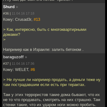
Shurd
»
#36 |
11.04.16 17:18
Кому: Crusad3r,
#13
> Как, интересно, быть с многоквартирными
домами?
>
Например как в Израиле: залить бетоном .
baraguzoff
»
#37 |
11.04.16 17:36
Кому: WELET,
#6
> Не лучше ли например продать, а деньги теже ну
там пострадавшим если есть при терактах.
Там у этих террористов такие дома бывают, что их
не то что продавать, смотреть на них страшно. Там
стенки такие, что их ударом ноги можно пробить.