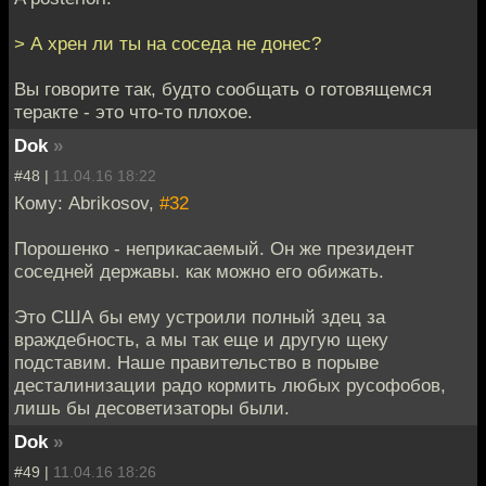
> А хрен ли ты на соседа не донес?
Вы говорите так, будто сообщать о готовящемся
теракте - это что-то плохое.
Dok
»
#48 |
11.04.16 18:22
Кому: Abrikosov,
#32
Порошенко - неприкасаемый. Он же президент
соседней державы. как можно его обижать.
Это США бы ему устроили полный здец за
враждебность, а мы так еще и другую щеку
подставим. Наше правительство в порыве
десталинизации радо кормить любых русофобов,
лишь бы десоветизаторы были.
Dok
»
#49 |
11.04.16 18:26