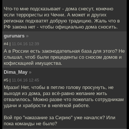
Что-то мне подсказывает - дома снесут, конечно
если террористы из Чечни. А может и других
регионах подхватят добрую традицию. Жаль что в
РФ закона нет - чтобы официально дома сносить.
gurunars
»
#4 |
11.04.16 12:39
А в России есть законодательная база для этого? Не
слышал, чтоб были прецеденты со сносом домов и
кофискацией имущества.
Dima_May
»
#5 |
11.04.16 12:45
Мрази! Нет, чтобы в петлю голову просунуть, не
выходя из дома, раз всё-равно желание жить
отвалилось. Можно разве что пожелать сотрудникам
удачи и храбрости в нелёгкой работе.
Вой про "наказание за Сирию" уже начался? Или
пока команды не было?