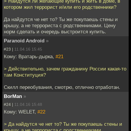
> Найдутся ли желающие купить и жить в доме, в
котором жил террорист и/или его родственники?
Да найдутся че нет то? Ты же покупаешь стены и
крышу, а не террориста с родственниками. Цену
норм сделать и очередь выстроится купить.
Paranoid Android
»
#23 |
11.04.16 15:45
Кому: Вратарь-дырка,
#21
> Действительно, зачем гражданину России какая-то
там Конституция?
Скилл переобувания, смотрю, отлично отработан.
BorMan
»
#24 |
11.04.16 15:48
Кому: WELET,
#22
> Да найдутся че нет то? Ты же покупаешь стены и
крышу, а не террориста с родственниками.