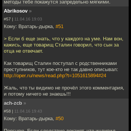
методы тебе покажутся запредельно мягкими.
Abrikosov
»
#57 |
11.04.16 19:03
Кому: Вратарь-дырка,
#51
> Если б еще знать, что у каждого на уме. Нам вон,
кажись, еще товарищ Сталин говорил, что сын за
отца не отвечает.
Как товарищ Сталин поступал с родственниками
преступников, тут кое-кто не так давно описывал:
http://oper.ru/news/read.php?t=1051615894#24
Жаль, что ты видимо не прочёл этого комментария,
и потому ничего не знаешь!!!
ach-zcb
»
#58 |
11.04.16 19:43
Кому: Вратарь-дырка,
#50
Поясняю. Если следствие докажет, что индивид