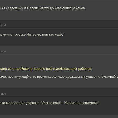
н из старейших в Европе нефтедобывающих районов.
20:44
ммунист это же Чичерин, или кто ещё?
21:20
 один из старейших в Европе нефтедобывающих районов.
ало, поэтому ещё в те времена великие державы тянулись на Ближний 
21:20
сто малолетние дурачки. Убогие блять. Ни ума ни понимания.