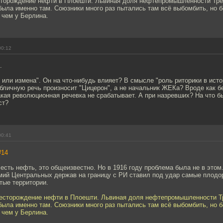
сторождение нефти в Плоешти. Львиная доля нефтепромышленности Тре
ыла именно там. Союзники много раз пытались там всё выбомбить, но 
 чем у Берлина.
00:12
.
 или измена". Он на что-нибудь влияет? В смысле "роль риторики в исто
убличную речь произносит "Цицерон", а не начальник ЖЕКа? Вроде как б
кая революционная речевка не срабатывает. А при назревших? На что б
ст?
00:41
#14
 есть нефть, это общеизвестно. Но в 1916 году проблема была не в этом
рмий Центральных держав на границу с РИ ставил под удар самые плодо
тые территории.
месторождение нефти в Плоешти. Львиная доля нефтепромышленности Тр
ыла именно там. Союзники много раз пытались там всё выбомбить, но 
 чем у Берлина.