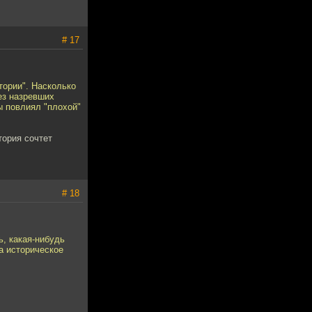
# 17
тории". Насколько
ез назревших
ы повлиял "плохой"
тория сочтет
# 18
ь, какая-нибудь
а историческое