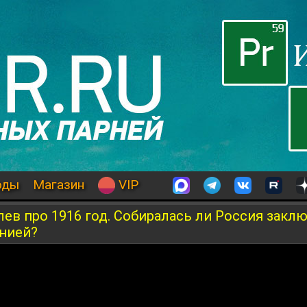
оды
Магазин
VIP
лев про 1916 год. Собиралась ли Россия закл
анией?