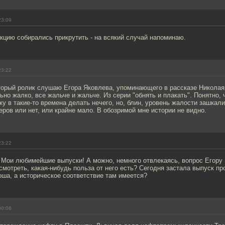
23:09
кцию собирались прикрутить - на всякий случай напоминаю.
23:22
орый ролик слушаю Егора Яковлева, упоминающего в рассказе Николая 
ьно жалко, все жальче и жальче. Из серии "обнять и плакать". Понятно, 
у в такие-то времена делать нечего, но, блин, уровень жалости зашкали
еров или нет, или крайне мало. В обозримой мне истории не видно.
23:22
 Мои любимейшие выпуски! А можно, немного отвлекаясь, вопрос Егору 
смотреть, какая-нибудь польза от него есть? Сегодня застала выпуск п
ша, а историческое соответствие там имеется?
00:06