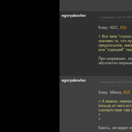
egoryakovlev
отправлено 30.05.16 
Кому: АЕС,
#15
> Вот мем "глупос
значимо то, что п
предпосылок, ника
или "хороший" тек
При назревших, оч
абсолютно верным
egoryakovlev
отправлено 30.05.16 
Кому: Milena,
#13
> А можно, немног
польза от него ес
соответствие там
>
>
Каюсь, не видел 