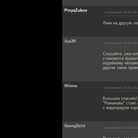
PinyaZubov
отправлено 29.05.16 
Линк на другую ле
ilya39
отправлено 29.05.16 
Слушайте, уже кот
становится буквал
подобному человек
других таких прим
Milena
отправлено 29.05.16 
Большое спасибо!
"Романовы" стоит 
с видеорядом хоро
GeorgDzirt
отправлено 30.05.16 