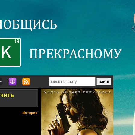
ючить
История