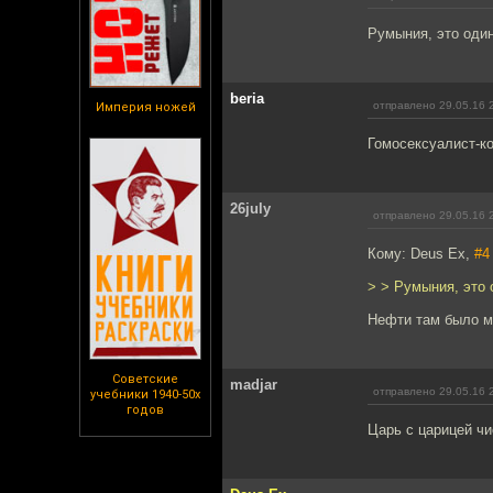
Румыния, это оди
beria
отправлено 29.05.16 
Империя ножей
Гомосексуалист-ко
26july
отправлено 29.05.16 
Кому: Deus Ex,
#4
> > Румыния, это
Нефти там было м
Советские
madjar
отправлено 29.05.16 
учебники 1940-50х
годов
Царь с царицей чи