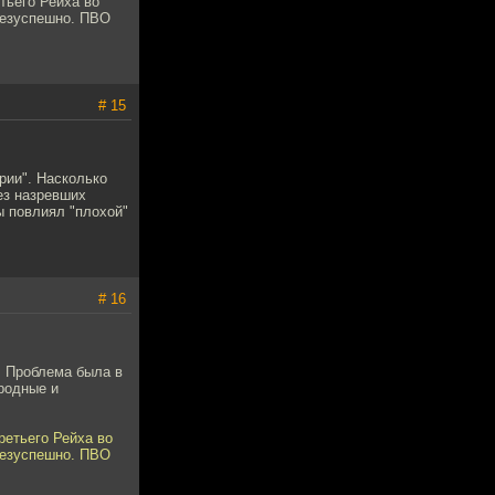
тьего Рейха во
безуспешно. ПВО
# 15
рии". Насколько
ез назревших
ы повлиял "плохой"
# 16
. Проблема была в
родные и
етьего Рейха во
безуспешно. ПВО