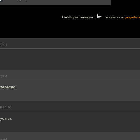
Goblin рекомендует
заказывать
разработ
19:01
19:04
тересно!
6 19:40
пустил.
19:52