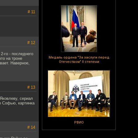
# 11
# 12
2-го - последнего
Медаль ордена "За заслуги перед
что на троне
Отечеством" II степени
вает. Наверное,
# 13
Яковлеву, сериал
ро Софью, картинка
РВИО
# 14