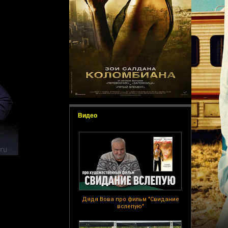
Видео
Дядя Вова про фильм "Свидание
вслепую"