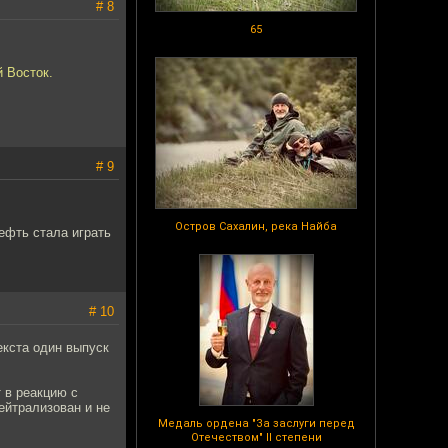
# 8
65
 Восток.
# 9
Остров Сахалин, река Найба
ефть стала играть
# 10
екста один выпуск
т в реакцию с
нейтрализован и не
Медаль ордена "За заслуги перед
Отечеством" II степени