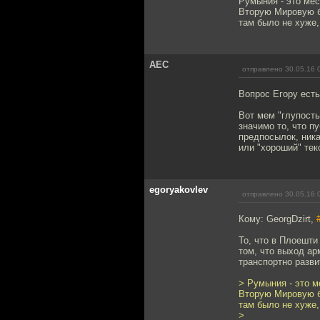
Румыния - это ме
Вторую Мировую б
там было не хуже,
АЕС
отправлено 30.05.16 
Вопрос Егору есть
Вот мем "глупость
значимо то, что п
предпосылок, ника
или "хороший" тек
egoryakovlev
отправлено 30.05.16 
Кому: GeorgDzirt,
То, что в Плоешти
том, что выход а
транспортно разви
> Румыния - это 
Вторую Мировую б
там было не хуже,
>