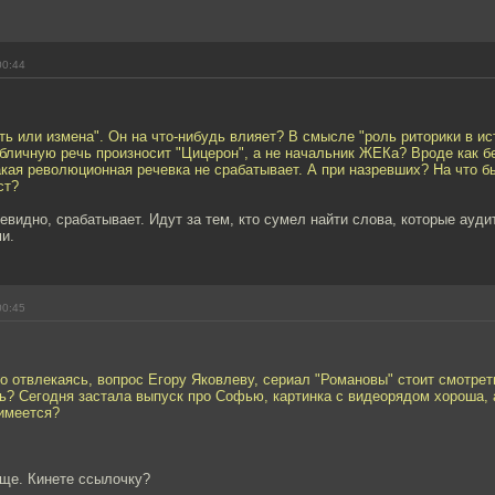
00:44
ть или измена". Он на что-нибудь влияет? В смысле "роль риторики в ис
убличную речь произносит "Цицерон", а не начальник ЖЕКа? Вроде как б
кая революционная речевка не срабатывает. А при назревших? На что б
ст?
евидно, срабатывает. Идут за тем, кто сумел найти слова, которые ауди
и.
00:45
о отвлекаясь, вопрос Егору Яковлеву, сериал "Романовы" стоит смотрет
ть? Сегодня застала выпуск про Софью, картинка с видеорядом хороша, 
 имеется?
еще. Кинете ссылочку?