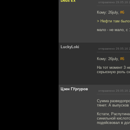
Deus Ex
отправлено 29.05.16 
Кому: 26july,
#6
> Нефти там было
мало - не мало, с
LuckyLoki
отправлено 29.05.16 
Кому: 26july,
#6
На тот момент 3 
серьезную роль с
Цзен ГУргуров
отправлено 29.05.16 
Сумма разведопрос
тянет. А выпусков
Кстати, Распутина
синильной кислото
подейсвовал в до