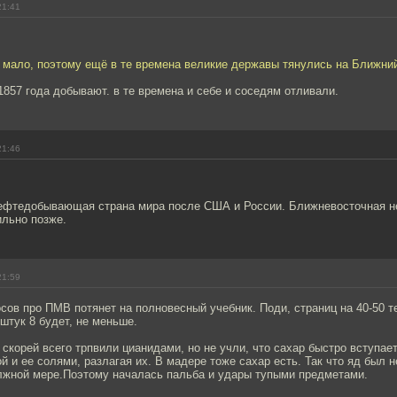
21:41
 мало, поэтому ещё в те времена великие державы тянулись на Ближний
 1857 года добывают. в те времена и себе и соседям отливали.
21:46
нефтедобывающая страна мира после США и России. Ближневосточная н
ильно позже.
21:59
ов про ПМВ потянет на полновесный учебник. Поди, страниц на 40-50 т
 штук 8 будет, не меньше.
 скорей всего трпвили цианидами, но не учли, что сахар быстро вступае
й и ее солями, разлагая их. В мадере тоже сахар есть. Так что яд был 
лжной мере.Поэтому началась пальба и удары тупыми предметами.