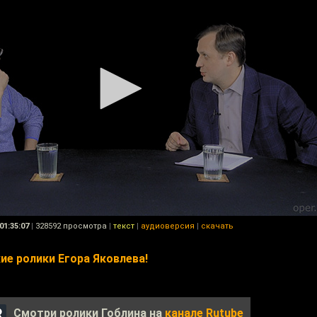
01:35:07
|
328592 просмотра
|
текст
|
аудиоверсия
|
скачать
е ролики Егора Яковлева!
Смотри ролики Гоблина на
канале Rutube