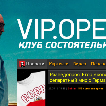
Картинки
Видео
Перев
Новости
Разведопрос: Егор Яков
сепаратный мир с Герм
29.05.16 18:49 |
Goblin
|
158 комментариев