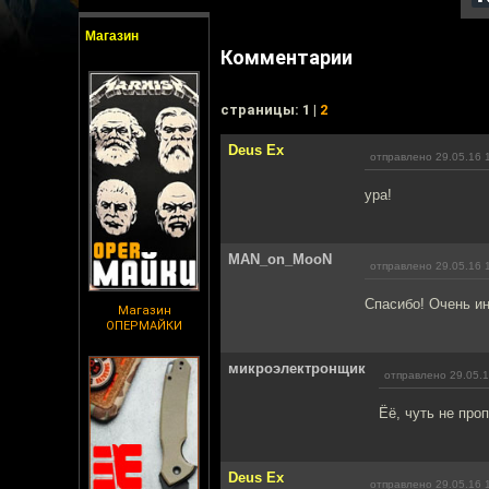
Магазин
Комментарии
cтраницы: 1 |
2
Deus Ex
отправлено 29.05.16 
ура!
MAN_on_MooN
отправлено 29.05.16 
Спасибо! Очень ин
Магазин
ОПЕРМАЙКИ
микроэлектронщик
отправлено 29.05.1
Ёё, чуть не про
Deus Ex
отправлено 29.05.16 