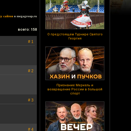
ку сайтов
в megagroup.ru
всего: 158
О предстоящем Турнире Святого
Георгия
# 1
# 2
Признание Меркель и
возвращение России в большой
спорт
# 3
# 4