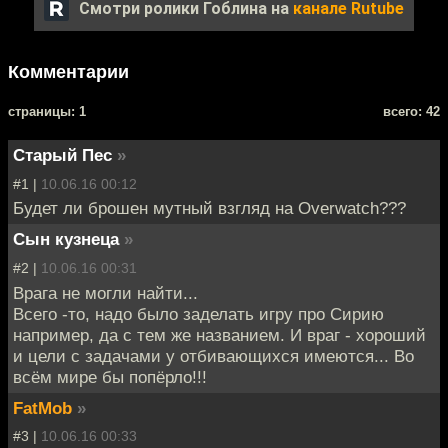
Смотри ролики Гоблина на
канале Rutube
Комментарии
cтраницы: 1
всего: 42
Старый Пес
»
#1 |
10.06.16 00:12
Будет ли брошен мутный взгляд на Overwatch???
Сын кузнеца
»
#2 |
10.06.16 00:31
Врага не могли найти...
Всего -то, надо было заделать игру про Сирию
например, да с тем же названием. И враг - хороший
и цели с задачами у отбивающихся имеются... Во
всём мире бы попёрло!!!
FatMob
»
#3 |
10.06.16 00:33