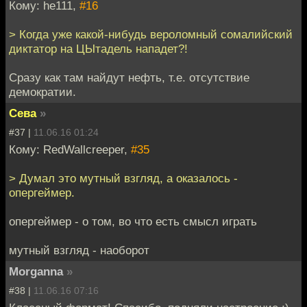
Кому: he111,
#16
> Когда уже какой-нибудь вероломный сомалийский
диктатор на ЦЫтадель нападет?!
Сразу как там найдут нефть, т.е. отсутствие
демократии.
Сева
»
#37 |
11.06.16 01:24
Кому: RedWallcreeper,
#35
> Думал это мутный взгляд, а оказалось -
опергеймер.
опергеймер - о том, во что есть смысл играть
мутный взгляд - наоборот
Morganna
»
#38 |
11.06.16 07:16