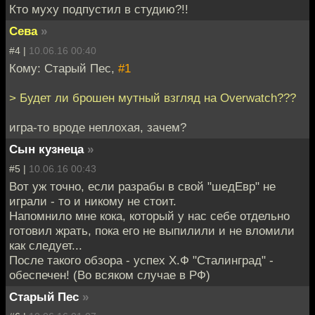
Кто муху подпустил в студию?!!
Сева
»
#4 |
10.06.16 00:40
Кому: Старый Пес,
#1
> Будет ли брошен мутный взгляд на Overwatch???
игра-то вроде неплохая, зачем?
Сын кузнеца
»
#5 |
10.06.16 00:43
Вот уж точно, если разрабы в свой "шедЕвр" не
играли - то и никому не стоит.
Напомнило мне кока, который у нас себе отдельно
готовил жрать, пока его не выпилили и не вломили
как следует...
После такого обзора - успех Х.Ф "Сталинград" -
обеспечен! (Во всяком случае в РФ)
Старый Пес
»