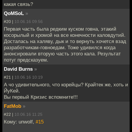
какая связь?
QoMSoL
»
#20 |
10.06.16 09:56
Первая часть была редким куском говна, этакий
косорылый и хромой на все конечности каловдутий.
Досталась на халяву, дык и то вернуть хочется взад
разработчикам-говноедам. Тоже удивился когда
анонсировали вторую часть этого кала. Результат
потуг предсказуем.
David Burns
»
#21 |
10.06.16 10:19
А чо удивительного, что корейцы? Крайтек же, хоть и
ЙуКей.
Вы первый Кризис вспомните!!!
FatMob
»
#22 |
10.06.16 11:25
Кому: unwolf,
#15