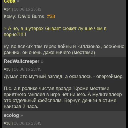
Сева
»
#34 |
10.06.16 23:42
Кому: David Burns,
#33
> А чо, в шутерах бывает сюжет лучше чем в
порно?!!!!!
ну, во всяких там гирях войны и киллзонах, особенно
ранних, он очень даже ничего (местами)
RedWallcreeper
»
#35 |
10.06.16 23:45
Думал это мутный взгляд, а оказалось - опергеймер.
П.с. а в ролике чистая правда. Кроме местами
приятного ганплея в игре нет ничего. А мультиплеер
это отдельный фейспалм. Вернул деньги в стиме
наиграв 2 часа.
ecolog
»
#36 |
10.06.16 23:45