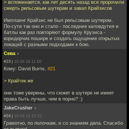
> вспоминается, как лет десять назад все пророчили
смерть рельсовым шутерам и завал Крайзисов
Имплаинг Крайзис не был рельсовым шутером.
По-сути так оно и стало - последние каловдутия и
батлы как раз повторяют формулу Крузиса -
коридорчик пошире и создать ощущение открытых
локаций с разными подходами к бою.
Сева
»
#23 |
10.06.16 11:50
Кому: David Burns,
#21
> Крайтек же
они тоже уверены, что сюжет в шутере не имеет
права быть лучше, чем в порно? :)
JakeCrusher
»
#24 |
10.06.16 12:33
Грамотно, по полочкам, и со знанием дела. Спасибо
за выпуск!