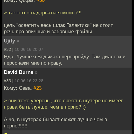
Кому: Quqas,
#30
> так это ж надорваться можно!!!
цель "осветить весь шлак Галактики" не стоит
речь про эпичные и забавные фэйлы
Ujify
»
#32 |
10.06.16 20:07
Нда. Лучше я Ведьмака перепройду. Там диалоги и
персонажи мне по нраву.
David Burns
»
#33 |
10.06.16 23:28
Кому: Сева,
#23
> они тоже уверены, что сюжет в шутере не имеет
права быть лучше, чем в порно? :)
А чо, в шутерах бывает сюжет лучше чем в
порно?!!!!!