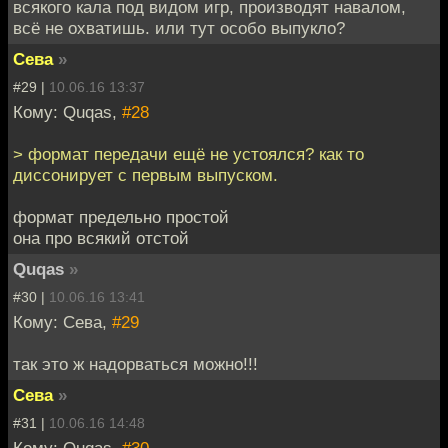
всякого кала под видом игр, производят навалом,
всё не охватишь. или тут особо выпукло?
Сева
»
#29 |
10.06.16 13:37
Кому: Quqas,
#28
> формат передачи ещё не устоялся? как то
диссонирует с первым выпуском.
формат предельно простой
она про всякий отстой
Quqas
»
#30 |
10.06.16 13:41
Кому: Сева,
#29
так это ж надорваться можно!!!
Сева
»
#31 |
10.06.16 14:48