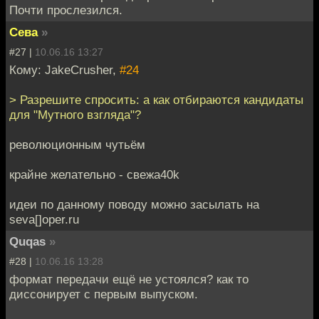
Почти прослезился.
Сева
»
#27 |
10.06.16 13:27
Кому: JakeCrusher,
#24
> Разрешите спросить: а как отбираются кандидаты
для "Мутного взгляда"?
революционным чутьём
крайне желательно - свежа40k
идеи по данному поводу можно засылать на
seva[]oper.ru
Quqas
»
#28 |
10.06.16 13:28
формат передачи ещё не устоялся? как то
диссонирует с первым выпуском.