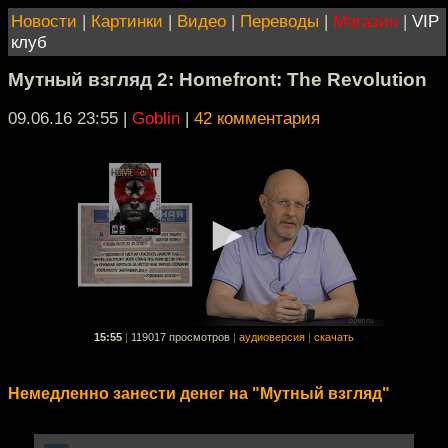
Новости
|
Картинки
|
Видео
|
Переводы
|
Магазин
|
VIP
клуб
Мутный взгляд 2: Homefront: The Revolution
09.06.16 23:55
|
Goblin
|
42 комментария
15:55
|
119017 просмотров
|
аудиоверсия
|
скачать
Немедленно занести денег на "Мутный взгляд"