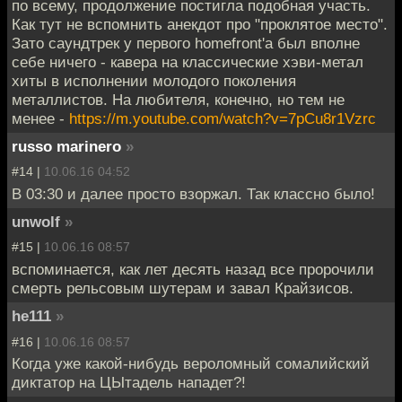
по всему, продолжение постигла подобная участь.
Как тут не вспомнить анекдот про "проклятое место".
Зато саундтрек у первого homefront'а был вполне
себе ничего - кавера на классические хэви-метал
хиты в исполнении молодого поколения
металлистов. На любителя, конечно, но тем не
менее -
https://m.youtube.com/watch?v=7pCu8r1Vzrc
russo marinero
»
#14 |
10.06.16 04:52
В 03:30 и далее просто взоржал. Так классно было!
unwolf
»
#15 |
10.06.16 08:57
вспоминается, как лет десять назад все пророчили
смерть рельсовым шутерам и завал Крайзисов.
he111
»
#16 |
10.06.16 08:57
Когда уже какой-нибудь вероломный сомалийский
диктатор на ЦЫтадель нападет?!