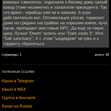
военных самолетах, подогнали к белому дому целый
взвод (тоже незаметно) и захватили президента. Так
что враги - корейцы уже не в новинку. А игра
действительно кал. Оптимизация убогая, тормозит
даже на средних настройках на хорошем компе, куча
багов, пропадают квестовые NPC. Да ещё за такую
цену. Лучше "Doom" купить или "Dark souls 3". Или
"Salt sanctuary". А с этим "шедевром" не грех и к
торренту обратиться.
cтраницы: 1
всего: 42
полезные ссылки
Канал в Telegram
Канал в MAX
Группа в Контакте
Канал на Rutube