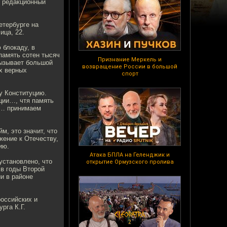
о редакционный
етербурге на
ица, 22.
 блокаду, в
память сотен тысяч
Признание Меркель и
вызывает большой
возвращение России в большой
х верных
спорт
у Конституцию.
ции…, чтя память
ь… принимаем
, это значит, что
жение к Отечеству,
ию.
Атака БПЛА на Геленджик и
установлено, что
открытие Ормузского пролива
в годы Второй
и в районе
оссийских и
рга К.Г.