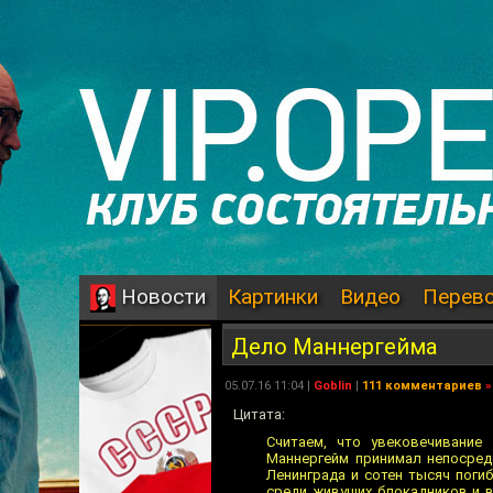
Картинки
Видео
Перев
Новости
Дело Маннергейма
05.07.16 11:04 |
Goblin
|
111 комментариев
»
Цитата:
Считаем, что увековечивание
Маннергейм принимал непосред
Ленинграда и сотен тысяч пог
среди живущих блокадников и в