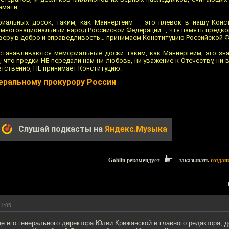
амяти.
риальных досок, таким, как Маннергейм — это плевок в нашу Конс
, многонациональный народ Российской Федерации…, чтя память предко
 веру в добро и справедливость… принимаем Конституцию Российской Ф
станавливаются мемориальные доски таким, как Маннергейм, это зна
, что предки НЕ передали нам ни любовь, ни уважение к Отечеству, ни в
етственно, НЕ принимает Конституцию.
еральному прокурору России
Слушай подкасты на
Яндекс.Музыка
Goblin рекомендует
заказывать
создан
11:05
 его генерального директора Юлии Крижанской и главного редактора, д