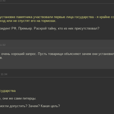
11:32
 установке памятника участвовали первые лица государства - я крайне с
ход или не спустят его на тормозах.
зидент РФ, Премьер. Раскрой тайну, кто из них присутствовал?
11:32
, очень хороший запрос. Пусть товарищи объясняют зачем они установи
в.
 11:34
осударства
, они же сами питерцы.
 могли допустить? Зачем? Какая цель?