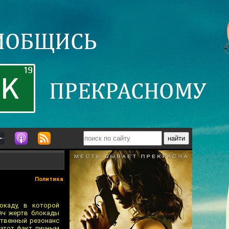
Политика
окаду, в которой
сяч жертв блокады
ственный резонанс
 этот факт личным