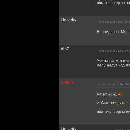
памяти предков, п
Linearity
отправлено 05.07.16 
Неожиданно. Мол
AlnZ
отправлено 05.07.16 
Учитывая, что в у
делу дадут ход ил
Goblin
отправлено 05.07.16 
Кому: AlnZ,
#3
> Учитывая, что в
поэтому надо мол
Linearity