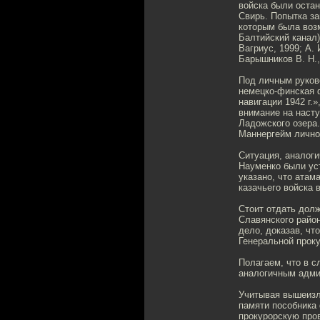
войска были остан
Свирь. Попытка за
которым была воз
Балтийский канал)
Вагриус, 1999; А.
Барышников В. Н.,
Под личным руков
немецко-финская 
навигации 1942 г.
внимание на наст
Ладожского озера.
Маннергейм лично
Ситуация, аналог
Науменко были ус
указано, что ата
казачьего войска 
Стоит отдать дол
Славянского район
дело, доказав, чт
Генеральной прок
Полагаем, что в 
аналогичным админ
Учитывая вышеизл
памяти пособника 
прокурорскую пров