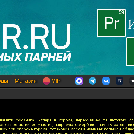
оды
Магазин
VIP
 памяти союзника Гитлера в городе, пережившем фашистскую бл
ственное активное участие, напрямую оскорбляет память сотен ты
ибших при обороне города. Установка доски вызывает большой обще
етеранов, и десятков миллионов их верных наследников, считающих