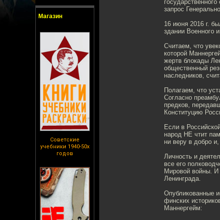
государственного
запрос Генеральн
Магазин
16 июня 2016 г. б
здании Военного и
Считаем, что уве
которой Маннерге
жертв блокады Лен
общественный рез
наследников, счи
Полагаем, что уст
Согласно преамбу
предков, передав
Конституцию Росс
Если в Российской
народ НЕ чтит пам
Советские
ни веру в добро и
учебники 1940-50х
годов
Личность и деяте
все его полковод
Мировой войны. И
Ленинграда.
Опубликованные и
финских историков
Маннергейм: