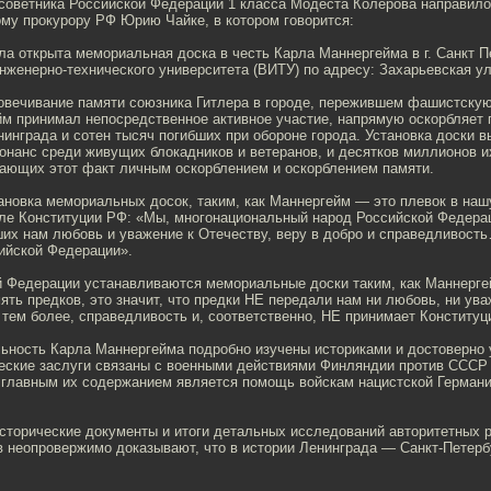
 советника Российской Федерации 1 класса Модеста Колерова направил
ому прокурору РФ Юрию Чайке, в котором говорится:
ыла открыта мемориальная доска в честь Карла Маннергейма в г. Санкт П
нженерно-технического университета (ВИТУ) по адресу: Захарьевская ул
ковечивание памяти союзника Гитлера в городе, пережившем фашистскую
йм принимал непосредственное активное участие, напрямую оскорбляет 
инграда и сотен тысяч погибших при обороне города. Установка доски 
онанс среди живущих блокадников и ветеранов, и десятков миллионов и
тающих этот факт личным оскорблением и оскорблением памяти.
ановка мемориальных досок, таким, как Маннергейм — это плевок в наш
ле Конституции РФ: «Мы, многонациональный народ Российской Федера
ших нам любовь и уважение к Отечеству, веру в добро и справедливост
ийской Федерации».
 Федерации устанавливаются мемориальные доски таким, как Маннергейм
ять предков, это значит, что предки НЕ передали нам ни любовь, ни ува
, тем более, справедливость и, соответственно, НЕ принимает Конституц
льность Карла Маннергейма подробно изучены историками и достоверно 
ческие заслуги связаны с военными действиями Финляндии против СССР 
 главным их содержанием является помощь войскам нацистской Германи
сторические документы и итоги детальных исследований авторитетных р
 неопровержимо доказывают, что в истории Ленинграда — Санкт-Петербу