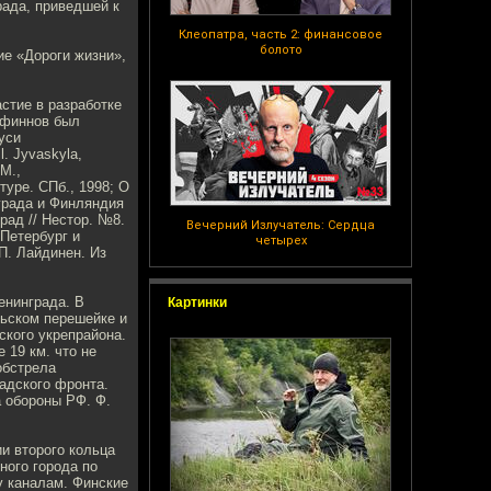
рада, приведшей к
Клеопатра, часть 2: финансовое
болото
ие «Дороги жизни»,
стие в разработке
 финнов был
уси
l. Jyvaskyla,
М.,
туре. СПб., 1998; О
града и Финляндия
рад // Нестор. №8.
Вечерний Излучатель: Сердца
-Петербург и
четырех
П. Лайдинен. Из
енинграда. В
Картинки
льском перешейке и
ского укрепрайона.
 19 км. что не
обстрела
адского фронта.
а обороны РФ. Ф.
и второго кольца
ного города по
у каналам. Финские