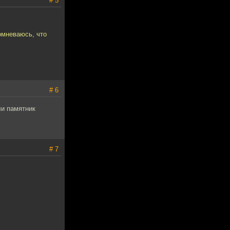
# 5
омневаюсь, что
# 6
ли памятник
# 7