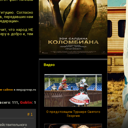
титуцию. Согласно
в, передавших нам
едерации».
чит, что народ НЕ
еру в добро и, тем
Видео
ие сайтов
в megagroup.ru
всего: 111,
Goblin
: 1
О предстоящем Турнире Святого
# 1
Георгия
ействительного