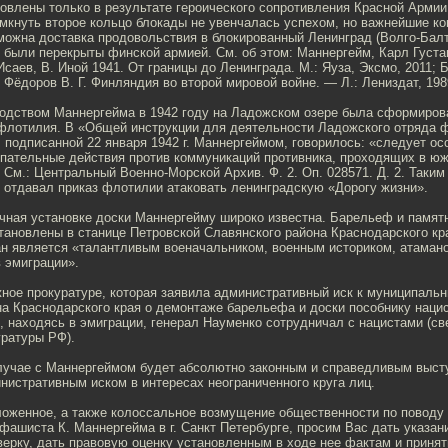
овлены только в результате героического сопротивления Красной Армии
мкнуть второе кольцо блокады не увенчалась успехом, но важнейшие ко
можна доставка продовольствия в блокированный Ленинград (Волго-Бал
 были перекрыты финской армией. См. об этом: Маннергейм, Карл Густа
 Исаев, В. Иной 1941. От границы до Ленинграда. М.: Яуза, Эксмо, 2011; 
 Фёдоров В. Г. Финляндия во второй мировой войне. — Л.: Лениздат, 198
одством Маннергейма в 1942 году на Ладожском озере была сформиров
флотилия. В «Общей инструкции для деятельности Ладожского отряда 
», подписанной 22 января 1942 г. Маннергеймом, говорилось: «следует ос
упательные действия против коммуникаций противника, проходящих в юж
 См.: Центральный Военно-Морской Архив. Ф. 2. Оп. 028571. Д. 2. Таким
 отдавал приказ флотилии атаковать ленинградскую «Дорогу жизни».
ичная установке доски Маннергейму широко известна. Барельеф и памят
тановлены в станице Петровской Славянского района Краснодарского кр
ман является «талантливым военачальником, военным историком, атаман
в эмиграции».
жное прокуратуре, которая заявила административный иск к муниципаль
а Краснодарского края о демонтаже барельефа и доски пособнику нацис
о, находясь в эмиграции, генерал Науменко сотрудничал с нацистами (св
уратуры РФ).
случае с Маннергеймом будет абсолютно законным и справедливым выст
истративным иском в интересах неограниченного круга лиц.
оженное, а также колоссальное возмущение общественности по поводу
фашиста К. Маннергейма в г. Санкт Петербурге, просим Вас дать указан
ерку, дать правовую оценку установленным в ходе нее фактам и принят