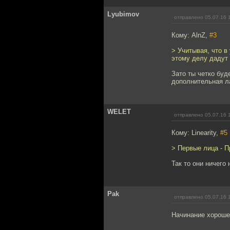
Lyubimov
отправлено 05.07.16 
Кому: AlnZ,
#3
> Учитывая, что в
этому делу дадут 
Зато ты четко буд
дополнительная л
WELET
отправлено 05.07.16 
Кому: Linearity,
#5
> Первые лица - П
Так то они ничего 
Pak
отправлено 05.07.16 
Начинание хорошее