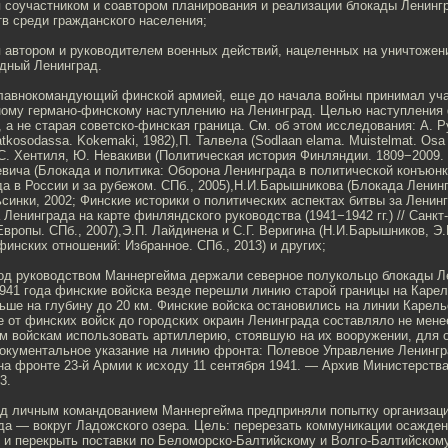
я соучастником и соавтором планирования и реализации блокады Ленинг
в среди гражданского населения;
я автором и руководителем военных действий, нацеленных на уничтожен
дный Ленинград.
главнокомандующий финской армией, еще до начала войны принимал уча
ному германо-финскому наступлению на Ленинград. Целью наступления
 а не старая советско-финская граница. См. об этом исследования: А. Р
jatkosodassa. Kokemaki, 1982),П. Талвела (Sodlaan elama. Muistelmat. Osa 
С. Хентиля, Ю. Невакиви (Политическая история Финляндии. 1809−2009. 
евича (Блокада и политика: Оборона Ленинграда в политической конъюнк
а в России и за рубежом. СПб., 2005),Н.И.Барышникова (Блокада Ленин
синки, 2002; Финские историки о политических аспектах битвы за Ленинг
 Ленинграда на карте финляндского руководства (1941−1942 гг.) // Санкт
вропы. СПб., 2007),Э.П. Лайдинена и С.Г. Веригина (Н.И.Барышников, Э.
финских отношений: Избранное. СПб., 2013) и других;
под руководством Маннергейма держали северное полукольцо блокады Л
1941 года финские войска везде перешли линию старой границы на Каре
ше на глубину до 20 км. Финские войска остановились на линии Карель
 от финских войск до городских окраин Ленинграда составляло не менее
м войскам использовать артиллерию, стоявшую на их вооружении, для 
документальное указание на линию фронта: Полевое Управление Ленингр
на фронте 23-й Армии к исходу 11 сентября 1941. — Архив Министерств
3.
од личным командованием Маннергейма предприняли попытку организаци
да — вокруг Ладожского озера. Цель: перерезать коммуникации осажден
 и перекрыть поставки по Беломорско-Балтийскому и Волго-Балтийском