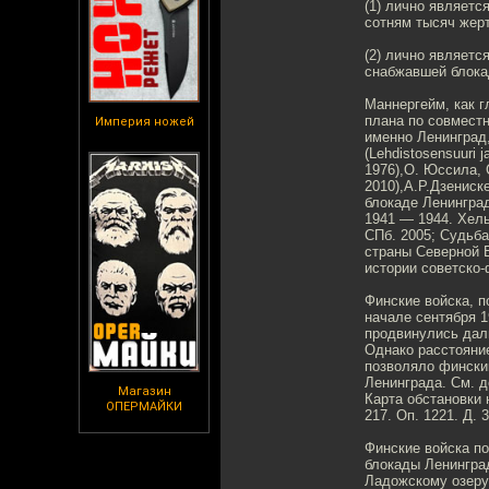
(1) лично являетс
сотням тысяч жерт
(2) лично являетс
снабжавшей блока
Маннергейм, как 
плана по совмест
Империя ножей
именно Ленинград,
(Lehdistosensuuri 
1976),О. Юссила, 
2010),А.Р.Дзениск
блокаде Ленинград
1941 — 1944. Хель
СПб. 2005; Судьба
страны Северной Е
истории советско-
Финские войска, 
начале сентября 
продвинулись даль
Однако расстояние
позволяло фински
Ленинграда. См. 
Магазин
Карта обстановки 
ОПЕРМАЙКИ
217. Оп. 1221. Д. 3
Финские войска п
блокады Ленингра
Ладожскому озеру