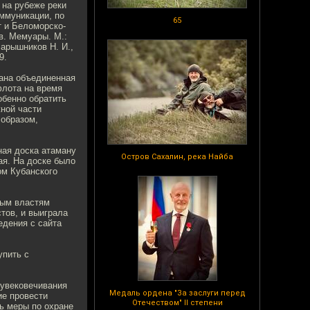
 на рубеже реки
ммуникации, по
65
т и Беломорско-
в. Мемуары. М.:
Барышников Н. И.,
9.
ана объединенная
флота на время
обенно обратить
ной части
 образом,
ная доска атаману
Остров Сахалин, река Найба
ая. На доске было
ом Кубанского
ным властям
тов, и выиграла
едения с сайта
упить с
 увековечивания
Медаль ордена "За заслуги перед
ие провести
Отечеством" II степени
ь меры по охране