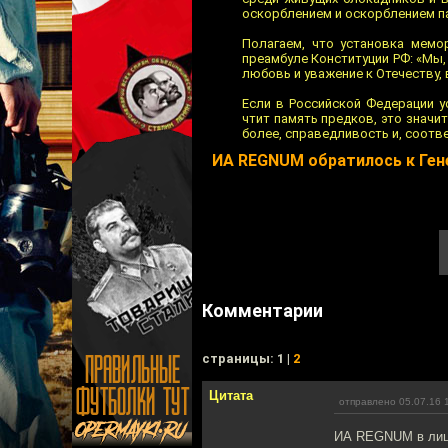
оскорблением и оскорблением п
Полагаем, что установка мемо
преамбуле Конституции РФ: «Мы
любовь и уважение к Отечеству,
Если в Российской Федерации у
чтит память предков, это значит
более, справедливость и, соотв
ИА REGNUM обратилось к Ген
Комментарии
cтраницы: 1 |
2
Цитата
отправлено 05.07.16 
ИА REGNUM в лице