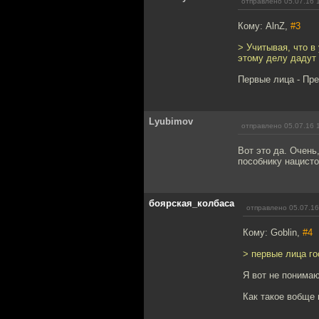
отправлено 05.07.16 
Кому: AlnZ,
#3
> Учитывая, что в
этому делу дадут 
Первые лица - Пре
Lyubimov
отправлено 05.07.16 
Вот это да. Очень
пособнику нацисто
боярская_колбаса
отправлено 05.07.16
Кому: Goblin,
#4
> первые лица г
Я вот не понимаю
Как такое вобще