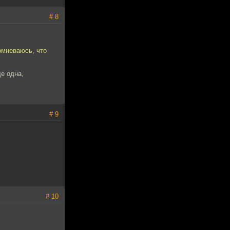
# 8
омневаюсь, что
ще одна,
# 9
# 10