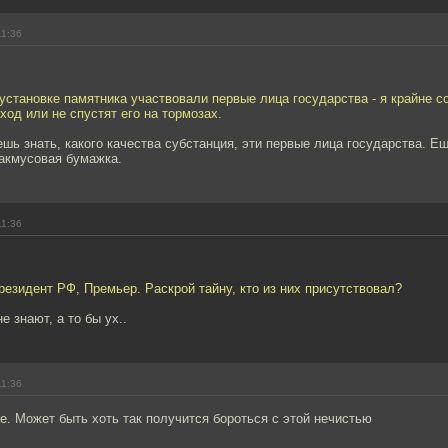
11:36
 установке памятника участвовали первые лица государства - я крайне с
ход или не спустят его на тормозах.
ешь знать, какого качества субстанция, эти первые лица государства. Е
акмусовая бумажка.
11:36
резидент РФ, Премьер. Раскрой тайну, кто из них присутствовал?
не знают, а то бы ух..
11:36
. Может быть хоть так получится бороться с этой нечистью