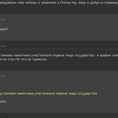
ередавших нам любовь и уважение к Отечеству, веру в добро и справед
11:08
одцы!
11:28
становке памятника участвовали первые лица государства - я крайне со
и не спустят его на тормозах.
11:29
 установке памятника участвовали первые лица государства
чать