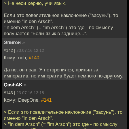
> Не неси херню, учи язык.
Если это повелительное наклононие ("засунь"), то
именно "in den Arsch".
"in dem Arsch" (= "im Arsch") это где - по смыслу
получается "Если язык в заднице...".
Эпигон
»
#142 |
23.07.16 12:12
Кому: noh,
#140
Да не, он прав. Я поторопился, принял за
императив, но императив будет немного по-другому.
QashAK
»
#143 |
23.07.16 12:18
Кому: DeepOne,
#141
> Если это повелительное наклононие ("засунь"), то
именно "in den Arsch".
> "in dem Arsch" (= "im Arsch") это где - по смыслу