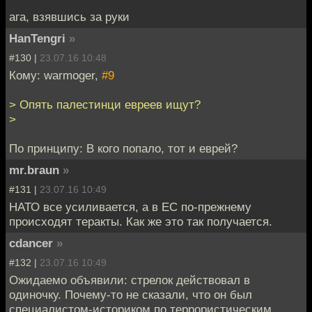
ага, взявшись за руки
HanTengri
»
#130 |
23.07.16 10:48
Кому: warmoger,
#9
> Опять палестинци евреев ищут?
>
По принципу: В кого попало, тот и еврей?
mr.braun
»
#131 |
23.07.16 10:49
НАТО все усиливается, а в ЕС по-прежнему
происходят теракты. Как же это так получается.
cdancer
»
#132 |
23.07.16 10:49
Ожидаемо объявили: стрелок действовал в
одиночку. Почему-то не сказали, что он был
специалистом-историком по террористическим