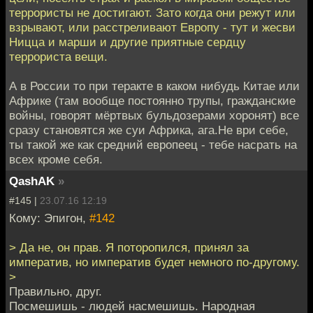
террористы не достигают. Зато когда они режут или
взрывают, или расстреливают Европу - тут и жесви
Ницца и марши и другие приятные сердцу
террориста вещи.
А в России то при теракте в каком нибудь Китае или
Африке (там вообще постоянно трупы, гражданские
войны, говорят мёртвых бульдозерами хоронят) все
сразу становятся же суи Африка, ага.Не ври себе,
ты такой же как средний европеец - тебе насрать на
всех кроме себя.
QashAK
»
#145 |
23.07.16 12:19
Кому: Эпигон,
#142
> Да не, он прав. Я поторопился, принял за
императив, но императив будет немного по-другому.
>
Правильно, друг.
Посмешишь - людей насмешишь. Народная