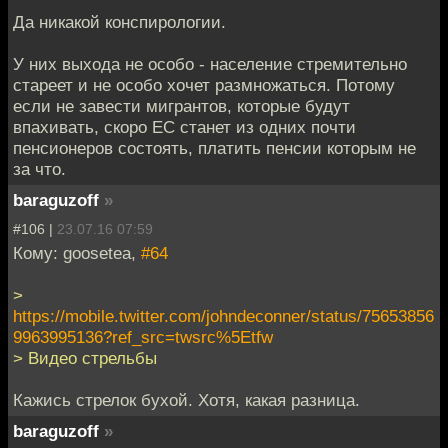
Да никакой конспирологии.
У них выхода не особо - население стремительно
стареет и не особо хочет размножаться. Потому
если не завести мигрантов, которые будут
впахивать, скоро ЕС станет из одних почти
пенсионеров состоять, платить пенсии которым не
за что.
baraguzoff
»
#106 |
23.07.16 07:59
Кому: goosetea,
#64
>
https://mobile.twitter.com/johndeconner/status/75653856
9963995136?ref_src=twsrc%5Etfw
> Видео стрельбы
Кажись стрелок бухой. Хотя, какая разница.
baraguzoff
»