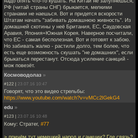
надо опять что-то кушать. На Китай не залупнешься,
РФ (читай страны СНГ) брыкается, мелкими
странами не наешься. Вот и придется вскорости
Штатам начать "забивать домашнюю живность". Из
домашней скотины у неё Британия, ЕС, Саудовская
Аравия, Япония+Южная Корея. Наверное посчитали,
что ЕС - самая бесполезная. Вот и готовят к забою.
Но забивать жалко - растили долго, тем более, что
есть еще возможность скушать "не домашних", если
брыкаться перестанут. Отсюда усиление санкций -
мож повезёт.
Космоводолаз
»
#122 |
23.07.16 10:47
Говорят, что это видео стрельбы:
https://www.youtube.com/watch?v=vMCc2lGekG4
edu
»
#123 |
23.07.16 10:48
Кому: Стратег,
#77
> причём тут немецкий народ и санкции? Где связь?