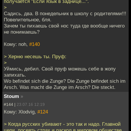
получается "Если язык в заднице...".
>
Садись, два. В понедельник в школу с родителями!!!
Повелительное, бля.
Зачем ты пихаешь свой нос туда где вообще ничего
не понимаешь?
Кому: noh,
#140
> Херню несешь ты. Пруф:
>
Уймись, дебил. Свой пруф можешь себе в жопу
запихать.
Wo befindet sich die Zunge? Die Zunge befindet sich im
Arsch. Was macht die Zunge im Arsch? Die steckt.
Stoum
»
#144 |
23.07.16 12:19
Кому: Xlodvig,
#124
> Когда русских убивают - это так и надо. Главной
цели, посеять страх и раскол в мировом обществе