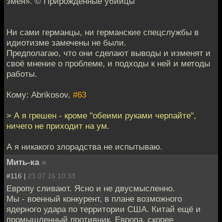
змея». © Прирождённые убийцы
Ни сами германцы, ни германские спецслужбы в
идиотизме замечены не были.
Предполагаю, что они сделают выводы и изменят и
своё мнение о проблеме, и подходы к ней и методы
работы.
Кому: Abrikosov,
#63
> А я грешен - кроме "обеими руками черпайте",
ничего не приходит на ум.
А я никакого злорадства не испытываю.
Мить-ка
»
#116 |
23.07.16 10:33
Европу сливают. Ясно и не двусмысленно.
Мы - военный конкурент, в плане возможного
ядерного удара по территории США. Китай ещё и
промышленный противник. Европа, скорее