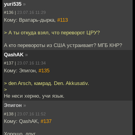
yuri535
»
#136 |
23.07.16 11:29
Кому: Вратарь-дырка,
#113
> А ты откуда взял, что переворот ЦРУ?
А кто перевороты из США устраивает? МГБ КНР?
QashAK
»
#137 |
23.07.16 11:34
Кому: Эпигон,
#135
> den Arsch, камрад. Den. Akkusativ.
>
Не неси херню, учи язык.
Эпигон
»
#138 |
23.07.16 11:52
Кому: QashAK,
#137
Хорошо, друг.