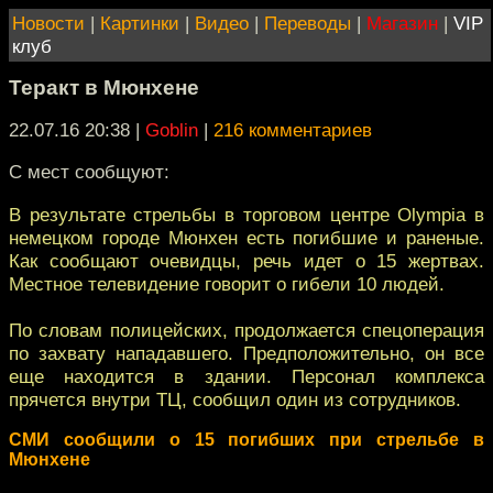
Новости
|
Картинки
|
Видео
|
Переводы
|
Магазин
|
VIP
клуб
Теракт в Мюнхене
22.07.16 20:38
|
Goblin
|
216 комментариев
С мест сообщуют:
В результате стрельбы в торговом центре Olympia в
немецком городе Мюнхен есть погибшие и раненые.
Как сообщают очевидцы, речь идет о 15 жертвах.
Местное телевидение говорит о гибели 10 людей.
По словам полицейских, продолжается спецоперация
по захвату нападавшего. Предположительно, он все
еще находится в здании. Персонал комплекса
прячется внутри ТЦ, сообщил один из сотрудников.
СМИ сообщили о 15 погибших при стрельбе в
Мюнхене