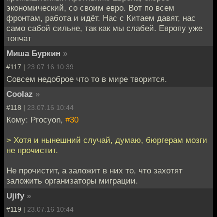
экономический, со своим евро. Вот по всем
фронтам, работа и идёт. Нас с Китаем давят, нас
само сабой сильне, так как мы слабей. Европу уже
топчат
Миша Буркин
»
#117 |
23.07.16 10:39
Совсем недоброе что то в мире творится.
Coolaz
»
#118 |
23.07.16 10:44
Кому: Procyon,
#30
> Хотя и нынешний случай, думаю, бюргерам мозги
не прочистит.
Не прочистит, а заложит в них то, что захотят
заложить организаторы миграции.
Ujify
»
#119 |
23.07.16 10:44