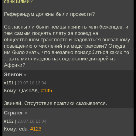
санкциями?
Референдум должны были провести?
Согласны ли были немцы принять млн беженцев, и
тем самым поднять плату за проезд на
общественном транспорте и радоваться внезапному
повыщению отчислений на медстраховки? Откуда
им было знать, что внезапно понадобиться каких то
...цать миллиардов на содержание дикарей из
Африки?
Эпигон
»
#151 |
23.07.16 13:04
Кому: QashAK,
#145
Звиняй. Отсутствие практики сказывается.
Стратег
»
#152 |
23.07.16 13:04
Кому: edu,
#123