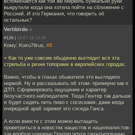
вспоминается как той же Меркель буквально руки
выкрутили когда она хотела пойти на сближение с
Россией. И это Германия, что говорить об
остальных?
Vertibirdo
»
#126 |
23.07.16 10:48
Кому: Koiru78rus,
#3
> Как то уже совсем обыденно выглядит вся эта
стрельба и резня топорами в европейских городах.
Важно, чтобы в глазах обывателя это выглядело
нормой. Ну и рассказывать об этом- примерно как о
ДТП. Сформировать ощущение и характер
безучастного наблюдателя. Тогда Гюнтер так дальше
и будет сидеть пить пиво с сосисками, даже когда
очередной араб зарежет его соседа Ганса.
А если вместе с этим можно вытащить
проветриться в новостях нацистов и националистов-
так вообще шикарно.Гюнтер почти гарантированно