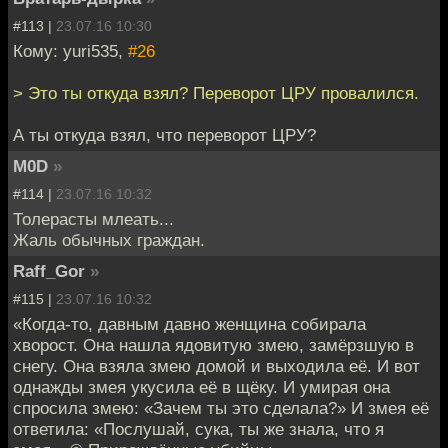
#113 |
23.07.16 10:30
Кому: yuri535,
#26
> Это ты откуда взял? Переворот ЦРУ провалился.
А ты откуда взял, что переворот ЦРУ?
M0D
»
#114 |
23.07.16 10:32
Толерасты млеать...
Жаль обычных граждан.
Raff_Gor
»
#115 |
23.07.16 10:32
«Когда-то, давным давно женщина собирала
хворост. Она нашла ядовитую змею, замёрзшую в
снегу. Она взяла змею домой и выходила её. И вот
однажды змея укусила её в щёку. И умирая она
спросила змею: «Зачем ты это сделала?» И змея её
ответила: «Послушай, сука, ты же знала, что я