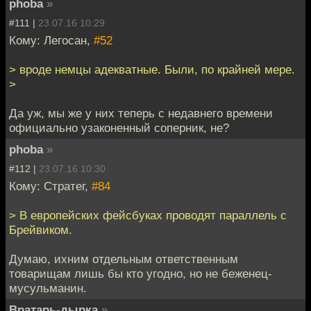
phoba
»
#111 |
23.07.16 10:29
Кому: Легосан,
#52
> вроде немцы адекватные. Были, по крайней мере.
>
Да уж, мы же у них теперь с недавнего времени
официально узаконенный соперник, не?
phoba
»
#112 |
23.07.16 10:30
Кому: Стратег,
#84
> В европейских фейсбуках проводят параллель с
Брейвиком.
Думаю, ихним отдельным ответственным
товарищам лишь бы кто угодно, но не беженец-
мусульманин.
Вратарь-дырка
»