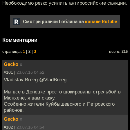
Необоходимо резко усилить антироссийские санкции.
Смотри ролики Гоблина на
канале Rutube
Комментарии
cтраницы:
1
| 2 |
3
всего: 216
Gecko
»
#101 |
23.07.16 04:52
Vladislav Breeg @VladBreeg
Мы все в Донецке просто шокированы стрельбой в
Мюнхене, я вам скажу.
Особенно жители Куйбышевского и Петровского
районов.
Gecko
»
#102 |
23.07.16 04:54