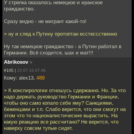
У стрелка оказалось немецкое и иранское
гражданство.
Сразу видно - не мигрант какой-то!
> ну и след к Путину протоптан есстессственно
Ну так немецкое гражданство - а Путин работал в
Германии. Всё сходится, шах и мат!!!
Abrikosov
»
#105 |
23.07.16 07:46
Кому: alex13,
#89
> К конспирологии отношусь сдержанно. Но. За что
надо держать руководство Германии и Франции,
чтобы оно само копало себе яму? Санкциями,
беженцами и т.п. Слабо верится, что они смогут на
этом что то националистические вырастить. На
какую реакцию все рассчитано? Не верится, что
наверху совсем тупые сидят.