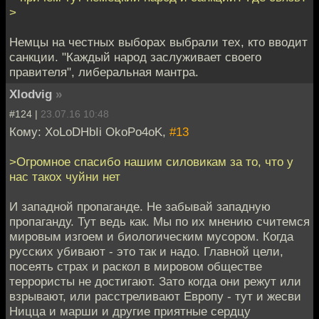
>
Немцы на честных выборах выбрали тех, кто вводит
санкции. "Каждый народ заслуживает своего
правителя", либеральная мантра.
Xlodvig
»
#124 |
23.07.16 10:48
Кому: XoLoDHbIi OkoPo4oK,
#13
>Огромное спасибо нашим силовикам за то, что у
нас такох чуйни нет
И западной пропаганде. Не забывай западную
пропаганду. Тут ведь как. Мы по их мнению считемся
мировым изгоем и биологическим мусором. Когда
русских убивают - это так и надо. Главной цели,
посеять страх и раскол в мировом обществе
террористы не достигают. Зато когда они режут или
взрывают, или расстреливают Европу - тут и жесви
Ницца и марши и другие приятные сердцу