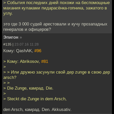
> События последних дней похожи на беспомощные
махания кулаками пидарасёнка-гопника, зажатого в
углу.
это где 3 000 судей арестовали и кучу прозападных
генералов и офицеров?
Эпигон
»
#135 |
23.07.16 11:28
Кому: QashAK,
#96
> Кому: Abrikosov,
#81
>
> > Или дружно засунули свой дер zunge в свою дер
аrsch?
> >
> Die Zunge, камрад. Die.
>
> Steckt die Zunge in dem Arsch,
den Arsch, камрад. Den. Akkusativ.