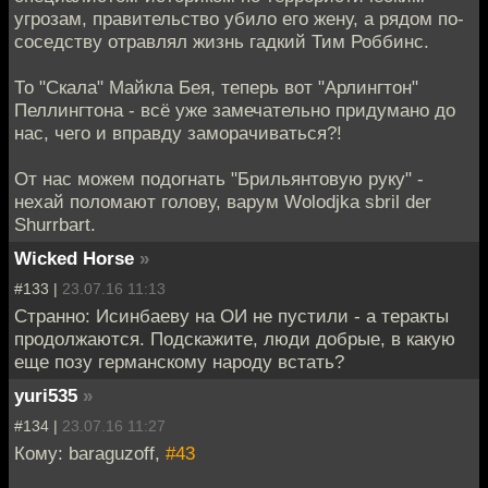
угрозам, правительство убило его жену, а рядом по-
соседству отравлял жизнь гадкий Тим Роббинс.
То "Скала" Майкла Бея, теперь вот "Арлингтон"
Пеллингтона - всё уже замечательно придумано до
нас, чего и вправду заморачиваться?!
От нас можем подогнать "Брильянтовую руку" -
нехай поломают голову, варум Wolodjka sbril der
Shurrbart.
Wicked Horse
»
#133 |
23.07.16 11:13
Странно: Исинбаеву на ОИ не пустили - а теракты
продолжаются. Подскажите, люди добрые, в какую
еще позу германскому народу встать?
yuri535
»
#134 |
23.07.16 11:27
Кому: baraguzoff,
#43