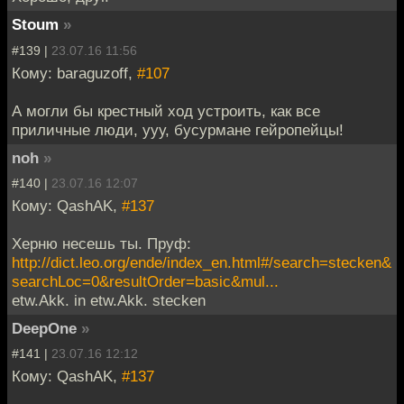
Stoum
»
#139 |
23.07.16 11:56
Кому: baraguzoff,
#107
А могли бы крестный ход устроить, как все
приличные люди, ууу, бусурмане гейропейцы!
noh
»
#140 |
23.07.16 12:07
Кому: QashAK,
#137
Херню несешь ты. Пруф:
http://dict.leo.org/ende/index_en.html#/search=stecken&
searchLoc=0&resultOrder=basic&mul...
etw.Akk. in etw.Akk. stecken
DeepOne
»
#141 |
23.07.16 12:12
Кому: QashAK,
#137