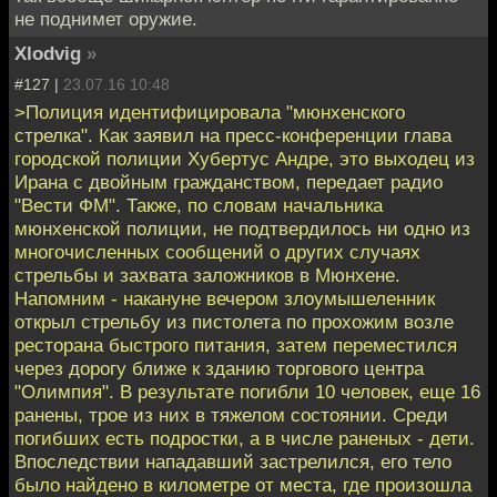
не поднимет оружие.
Xlodvig
»
#127 |
23.07.16 10:48
>Полиция идентифицировала "мюнхенского
стрелка". Как заявил на пресс-конференции глава
городской полиции Хубертус Андре, это выходец из
Ирана с двойным гражданством, передает радио
"Вести ФМ". Также, по словам начальника
мюнхенской полиции, не подтвердилось ни одно из
многочисленных сообщений о других случаях
стрельбы и захвата заложников в Мюнхене.
Напомним - накануне вечером злоумышеленник
открыл стрельбу из пистолета по прохожим возле
ресторана быстрого питания, затем переместился
через дорогу ближе к зданию торгового центра
"Олимпия". В результате погибли 10 человек, еще 16
ранены, трое из них в тяжелом состоянии. Среди
погибших есть подростки, а в числе раненых - дети.
Впоследствии нападавший застрелился, его тело
было найдено в километре от места, где произошла