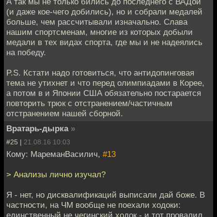
А так мы не только бились до последнего с ВАДой
(и даже кое-чего добились), но и собрали медалей
больше, чем рассчитывали изначально. Слава
нашим спортсменам, многие из которых добыли
медали в тех видах спорта, где мы и не надеялись
на победу.
P.S. Кстати надо готовиться, что антидопинговая
тема не утихнет и что перед олимпиадами в Корее,
а потом в и Японии США обязательно постарается
повторить трюк с отстранением/частичным
отстранением нашей сборной.
Вратарь-дырка
»
#25 |
21.08.16 10:03
Кому: МареманВасилич,
#13
> Анализы лично изучал?
Я - нет, но дисквалификаций выписали дай боже. В
частности, на ЧМ вообще не поехали ходоки:
единственный не чегинский ходок - и тот провалил