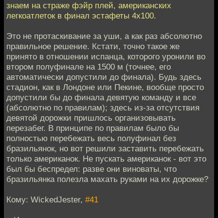
знаем на страже фэйр плей, американских
легкоатлеток в финал эстафеты 4х100.
Это не протаскивание за уши, а как раз абсолютно
правильное решение. Кстати, точно такое же
принято в отношении испанца, которого уронили во
втором полуфинале на 1500 м (точнее, его
автоматически допустили до финала). Будь здесь
стадион, как в Лондоне или Пекине, вообще просто
допустили бы до финала девятую команду и все
(абсолютно по правилам); здесь из-за отсутствия
девятой дорожки пришлось организовывать
перезабег. В принципе по правилам было бы
полностью перебежать весь полуфинал без
бразильянок, но вот решили заставить перебежать
только американок. Не пускать американок - вот это
был бы беспредел: разве они виноваты, что
бразильянка полезла махать руками на их дорожке?
Кому: WickedJester,
#41