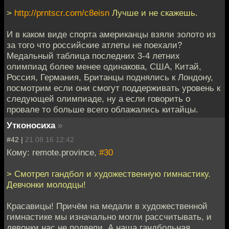
>
http://prntscr.com/c8eisn
Лучше и не скажешь.
И в каком виде спорта американцы взяли золото из
за того что российские атлеты не поехали?
Медальный таблица последних 3-4 летних
олимпиад более менее одинакова, США, Китай,
Россия, Германия, Британцы поднялись к Лондону,
посмотрим если они смогут поддерживать уровень к
следующей олимпиаде, ну а если говорить о
провале то больше всего облажались китайцы.
Утконосиха
»
#42 |
21.08.16 12:42
Кому: remote.province,
#30
> Смотрел гандбол и художественную гимнастику.
Девчонки молодцы!
Красавицы! Причём на медали в художественной
гимнастике мы изначально могли рассчитывать, и
девочки нас не подвели. А наша гандбольная