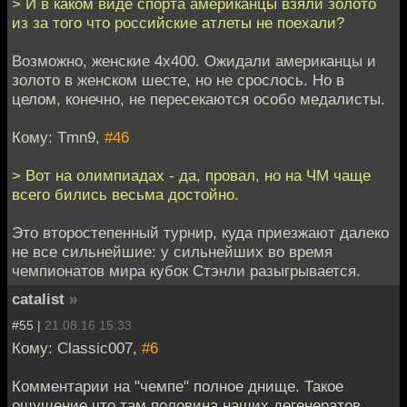
> И в каком виде спорта американцы взяли золото
из за того что российские атлеты не поехали?
Возможно, женские 4х400. Ожидали американцы и
золото в женском шесте, но не срослось. Но в
целом, конечно, не пересекаются особо медалисты.
Кому: Tmn9,
#46
> Вот на олимпиадах - да, провал, но на ЧМ чаще
всего бились весьма достойно.
Это второстепенный турнир, куда приезжают далеко
не все сильнейшие: у сильнейших во время
чемпионатов мира кубок Стэнли разыгрывается.
catalist
»
#55 |
21.08.16 15:33
Кому: Classic007,
#6
Комментарии на "чемпе" полное днище. Такое
ощущение что там половина наших дегенератов