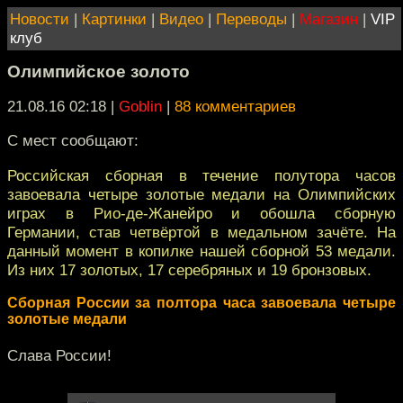
Новости
|
Картинки
|
Видео
|
Переводы
|
Магазин
|
VIP
клуб
Олимпийское золото
21.08.16 02:18
|
Goblin
|
88 комментариев
С мест сообщают:
Российская сборная в течение полутора часов
завоевала четыре золотые медали на Олимпийских
играх в Рио-де-Жанейро и обошла сборную
Германии, став четвёртой в медальном зачёте. На
данный момент в копилке нашей сборной 53 медали.
Из них 17 золотых, 17 серебряных и 19 бронзовых.
Сборная России за полтора часа завоевала четыре
золотые медали
Слава России!