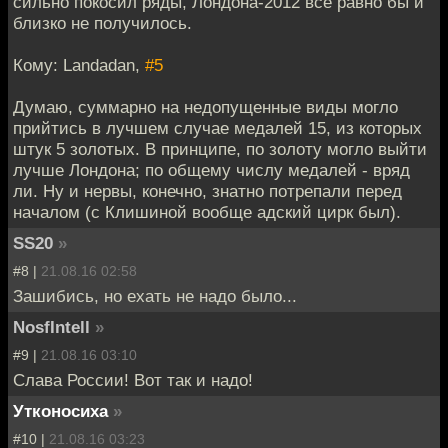
сильно покосил ряды, Лондона-2012 все равно бы и
близко не получилось.
Кому: Landadan,
#5
Думаю, суммарно на недопущенные виды могло
прийтись в лучшем случае медалей 15, из которых
штук 5 золотых. В принципе, по золоту могло выйти
лучше Лондона; по общему числу медалей - вряд
ли. Ну и нервы, конечно, знатно потрепали перед
началом (с Клишиной вообще адский цирк был).
SS20
»
#8 |
21.08.16 02:58
Зашибись, но ехать не надо было...
NosfIntell
»
#9 |
21.08.16 03:10
Слава России! Вот так и надо!
Утконосиха
»
#10 |
21.08.16 03:23