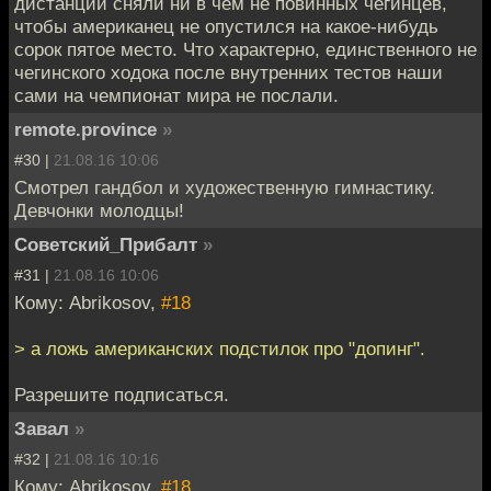
дистанции сняли ни в чем не повинных чегинцев,
чтобы американец не опустился на какое-нибудь
сорок пятое место. Что характерно, единственного не
чегинского ходока после внутренних тестов наши
сами на чемпионат мира не послали.
remote.province
»
#30 |
21.08.16 10:06
Смотрел гандбол и художественную гимнастику.
Девчонки молодцы!
Советский_Прибалт
»
#31 |
21.08.16 10:06
Кому: Abrikosov,
#18
> а ложь американских подстилок про "допинг".
Разрешите подписаться.
Завал
»
#32 |
21.08.16 10:16
Кому: Abrikosov,
#18