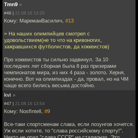
Tmn9
»
#46 |
21.08.16 13:25
Кому: МареманВасилич,
#13
> На наших олимпийцев смотрел с
удовольствием(не то что на кривоногих,
зажравшихся футболистов, да хоккеистов)
Про хоккеистов ты сильно задвинул. За 10
последних лет сборная была 8 раз призерами
чемпионатов мира, из них 4 раза - золото. Херня,
конечно. Вот на олимпиадах - да, провал, но на ЧМ
чаще всего бились весьма достойно.
kvi
»
#47 |
21.08.16 13:54
Кому: NosfIntell,
#9
Все-таки спортсменам слава, если лозунгов хочется.
Уж если хотите, то "слава российскому спорту!".
Никто не орал "слава СССР" на стадионах. Это