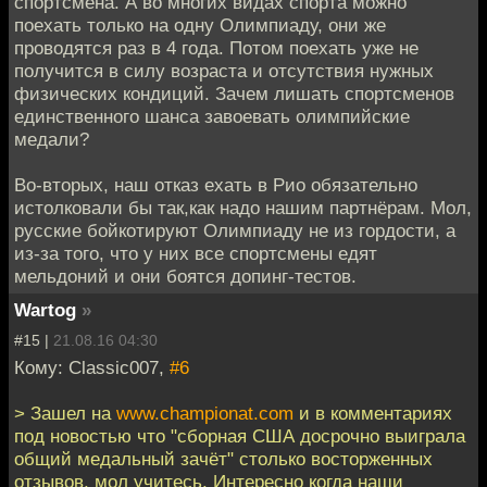
спортсмена. А во многих видах спорта можно
поехать только на одну Олимпиаду, они же
проводятся раз в 4 года. Потом поехать уже не
получится в силу возраста и отсутствия нужных
физических кондиций. Зачем лишать спортсменов
единственного шанса завоевать олимпийские
медали?
Во-вторых, наш отказ ехать в Рио обязательно
истолковали бы так,как надо нашим партнёрам. Мол,
русские бойкотируют Олимпиаду не из гордости, а
из-за того, что у них все спортсмены едят
мельдоний и они боятся допинг-тестов.
Wartog
»
#15 |
21.08.16 04:30
Кому: Classic007,
#6
> Зашел на
www.championat.com
и в комментариях
под новостью что "сборная США досрочно выиграла
общий медальный зачёт" столько восторженных
отзывов, мол учитесь. Интересно когда наши