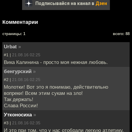
Подписывайся на канал в
Дзен
Комментарии
cтраницы: 1
всего: 88
Urbat
»
#1 |
21.08.16 02:25
Вика Калинина - просто моя нежная любовь.
бенгурский
»
#2 |
21.08.16 02:25
Молотки! Вот это я понимаю, действительно
вопреки! Всем этим сукам на зло!
Так держать!
Слава России!
Утконосиха
»
#3 |
21.08.16 02:35
И это при том, что у нас отобрали легкую атлетику.