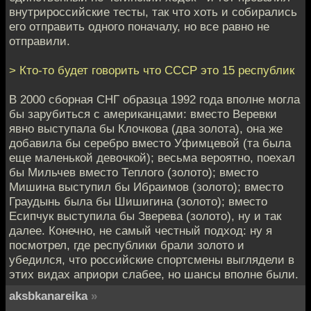
внутрироссийские тесты, так что хоть и собирались
его отправить одного поначалу, но все равно не
отправили.
> Кто-то будет говорить что СССР это 15 республик
В 2000 сборная СНГ образца 1992 года вполне могла
бы зарубиться с американцами: вместо Веревки
явно выступала бы Клочкова (два золота), она же
добавила бы серебро вместо Уфимцевой (та была
еще маленькой девочкой); весьма вероятно, поехал
бы Мильчев вместо Теплого (золото); вместо
Мишина выступил бы Ибраимов (золото); вместо
Граудынь была бы Шишигина (золото); вместо
Есипчук выступила бы Зверева (золото), ну и так
далее. Конечно, не самый честный подход: ну я
посмотрел, где республики брали золото и
убедился, что российские спортсмены выглядели в
этих видах априори слабее, но шансы вполне были.
aksbkanareika
»