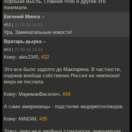
Хорошая мысль. Главное чтоб и другие это
понимали.
Евгений Минск
»
#52 |
21.08.16 14:53
Ура, Замечательные новости!
Вратарь-дырка
»
#53 |
21.08.16 15:14
Кому: alex2345,
#22
Это все было задолго до Макларена. В частности,
ходоков вообще собственно Россия на чемпионат
мира не послала.
Кому: МареманВасилич,
#34
А сами американцы - подстилки жидорептилоидов.
Кому: MiNDiM,
#35
Здесь дело не в двойных стандартах: презумпция