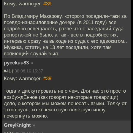
Кому: warmoger,
#39
По Владимиру Макарову, которого посадили-таки за
псевдо-изнасилование дочери (в 2011 году) все
подробно освещалось, разве что с заседаний суда
репортажей не было, а так - все в подробностях,
интервью сразу на выходе из суда с его адвокатом..
Мужика, кстати, на 13 лет посадили, хотя там
вопиющий случай был.
pycckuu83
»
#41 |
30.08.16 15:37
Кому: warmoger,
#39
тогда и дискутировать не о чем. Для нас это просто
возбуждЁнное (как говорят некоторые товарищи)
дело, о котором мы можем почесать языки. Толку от
этого нуль, хотя некоторую полезную инфу
почерпнуть можно.
GreyKnight
»