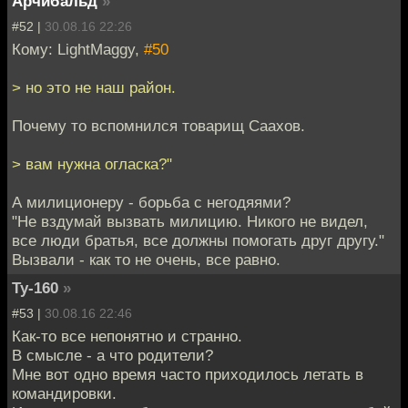
Арчибальд
»
#52 |
30.08.16 22:26
Кому: LightMaggy,
#50
> но это не наш район.
Почему то вспомнился товарищ Саахов.
> вам нужна огласка?"
А милиционеру - борьба с негодяями?
"Не вздумай вызвать милицию. Никого не видел,
все люди братья, все должны помогать друг другу."
Вызвали - как то не очень, все равно.
Ту-160
»
#53 |
30.08.16 22:46
Как-то все непонятно и странно.
В смысле - а что родители?
Мне вот одно время часто приходилось летать в
командировки.