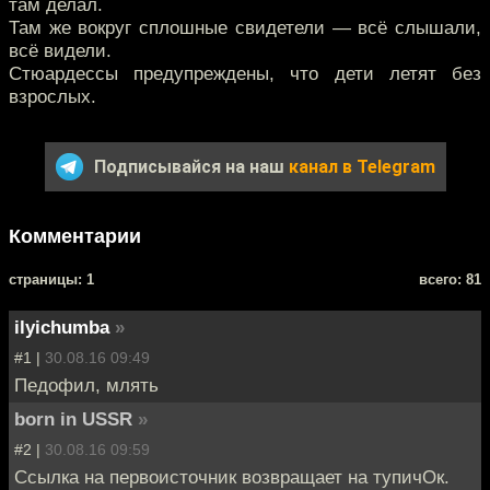
там делал.
Там же вокруг сплошные свидетели — всё слышали,
всё видели.
Стюардессы предупреждены, что дети летят без
взрослых.
Подписывайся на наш
канал в Telegram
Комментарии
cтраницы: 1
всего: 81
ilyichumba
»
#1 |
30.08.16 09:49
Педофил, млять
bоrn in USSR
»
#2 |
30.08.16 09:59
Ссылка на первоисточник возвращает на тупичОк.