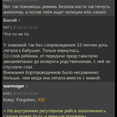
#36 |
30.08.16 13:46
Вот так поможешь ремень безопасности застегнуть
ангелочку, а потом тебя ищет полиция ибо лапал!
Босой
»
#37 |
30.08.16 14:20
Что-то не то.
У знакомой так без сопровождения 12-летняя дочь
летала к бабушке. Только вернулась.
Со слов ребенка, от передачи представителю
авиакомпании до возврата родственникам, с неё не
спускали глаз.
Внимания бортпроводников было несравнимо
больше, чем когда она летала вместе с мамой.
warmoger
»
#38 |
30.08.16 14:59
Кому: Forgotten,
#33
> На внутреннем регулярном рейсе заполненнось
салона может быть и меньше половины.