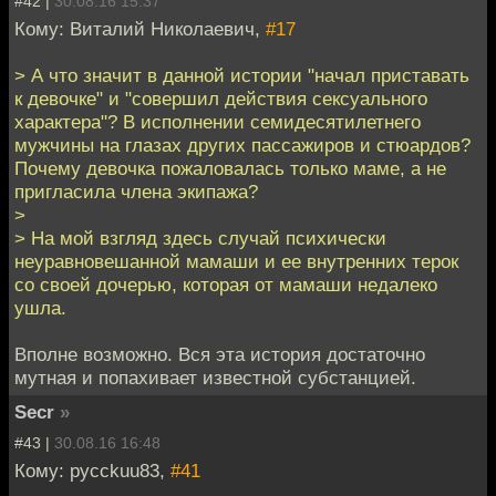
#42 |
30.08.16 15:37
Кому: Виталий Николаевич,
#17
> А что значит в данной истории "начал приставать
к девочке" и "совершил действия сексуального
характера"? В исполнении семидесятилетнего
мужчины на глазах других пассажиров и стюардов?
Почему девочка пожаловалась только маме, а не
пригласила члена экипажа?
>
> На мой взгляд здесь случай психически
неуравновешанной мамаши и ее внутренних терок
со своей дочерью, которая от мамаши недалеко
ушла.
Вполне возможно. Вся эта история достаточно
мутная и попахивает известной субстанцией.
Secr
»
#43 |
30.08.16 16:48
Кому: pycckuu83,
#41