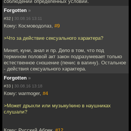
соблюдении определённых условий.
Forgotten
»
#32 |
30.08.16 13:11
Кому: Космоводолаз,
#9
>Что за действие сексуального характера?
Минет, куни, анал и пр. Дело в том, что под
термином половой акт закон подразумевает только
естественное сношение (пенис в вагину). Остальное
- действия сексуального характера.
Forgotten
»
#33 |
30.08.16 13:18
Кому: warmoger,
#4
>Может дрыхли или музыку/кино в наушниках
слушали?
Кому: Русский Абрек,
#12