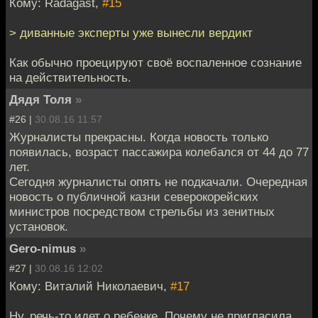
Кому: Radagast,
#15
> диванные эксперты уже вынесли вердикт
Как обычно проецируют своё воспаленное сознание
на действительность.
Дядя Толя
»
#26 |
30.08.16 11:57
Журналисты прекрасны. Когда новость только
появилась, возраст пассажира колебался от 44 до 77
лет.
Сегодня журналисты опять не подкачали. Очередная
новость о публичной казни северокорейских
министров посредством стрельбы из зенитных
установок.
Gero-nimus
»
#27 |
30.08.16 12:02
Кому: Виталий Николаевич,
#17
Ну, речь-то идет о ребенке. Почему не пригласила