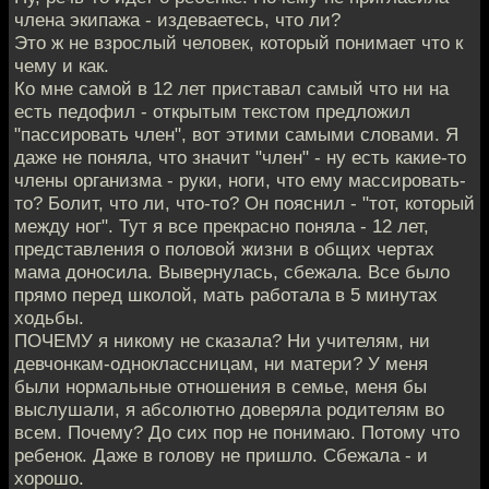
члена экипажа - издеваетесь, что ли?
Это ж не взрослый человек, который понимает что к
чему и как.
Ко мне самой в 12 лет приставал самый что ни на
есть педофил - открытым текстом предложил
"пассировать член", вот этими самыми словами. Я
даже не поняла, что значит "член" - ну есть какие-то
члены организма - руки, ноги, что ему массировать-
то? Болит, что ли, что-то? Он пояснил - "тот, который
между ног". Тут я все прекрасно поняла - 12 лет,
представления о половой жизни в общих чертах
мама доносила. Вывернулась, сбежала. Все было
прямо перед школой, мать работала в 5 минутах
ходьбы.
ПОЧЕМУ я никому не сказала? Ни учителям, ни
девчонкам-одноклассницам, ни матери? У меня
были нормальные отношения в семье, меня бы
выслушали, я абсолютно доверяла родителям во
всем. Почему? До сих пор не понимаю. Потому что
ребенок. Даже в голову не пришло. Сбежала - и
хорошо.