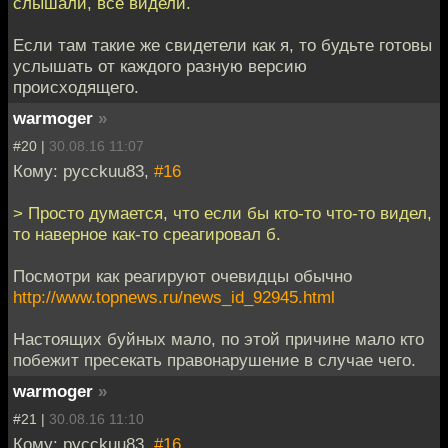
слышали, всё видели.
Если там такие же свидетели как я, то будьте готовы
услышать от каждого разную версию
происходящего.
warmoger
»
#20 |
30.08.16 11:07
Кому: pycckuu83,
#16
> Просто думается, что если бы кто-то что-то видел,
то наверное как-то среагировал б.
Посмотри как реагируют очевидцы обычно
http://www.topnews.ru/news_id_92945.html
Настоящих буйных мало, по этой причине мало кто
побежит пресекать правонарушение в случае чего.
warmoger
»
#21 |
30.08.16 11:10
Кому: pycckuu83,
#16