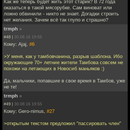
Как же теперь будет жить этот старик? В 72 года
оказаться в такой мясорубке. Сам виноват или
ложно обвинили - никто не знает. Догадки строить
нет желания. Зачем всё так глупо и страшно?
trmph
»
#48 |
30.08.16 19:55
Кому: Ajaj,
#6
>У меня, как у тамбовчанина, разрыв шаблона. Ибо
окружающие 70+ летние жители Тамбова совсем не
похожи на летающих в Новосиб маньяков :)
Да, мальчики, попавшие в свое время в Тамбов, уже
не те!
trmph
»
#49 |
30.08.16 19:55
Кому: Gero-nimus,
#27
>открытым текстом предложил "пассировать член"