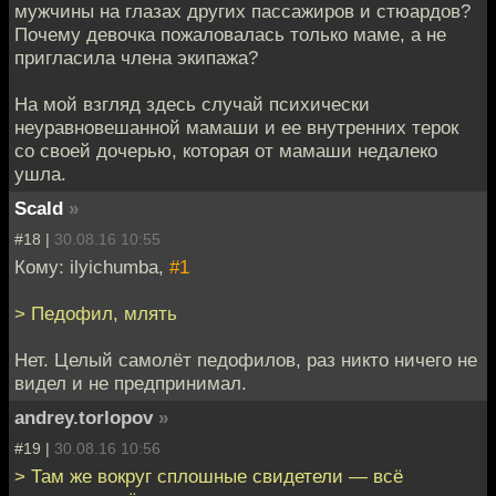
мужчины на глазах других пассажиров и стюардов?
Почему девочка пожаловалась только маме, а не
пригласила члена экипажа?
На мой взгляд здесь случай психически
неуравновешанной мамаши и ее внутренних терок
со своей дочерью, которая от мамаши недалеко
ушла.
Scald
»
#18 |
30.08.16 10:55
Кому: ilyichumba,
#1
> Педофил, млять
Нет. Целый самолёт педофилов, раз никто ничего не
видел и не предпринимал.
andrey.torlopov
»
#19 |
30.08.16 10:56
> Там же вокруг сплошные свидетели — всё