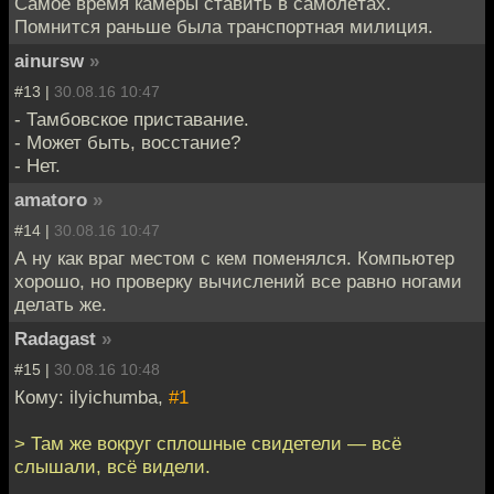
Самое время камеры ставить в самолётах.
Помнится раньше была транспортная милиция.
ainursw
»
#13 |
30.08.16 10:47
- Тамбовское приставание.
- Может быть, восстание?
- Нет.
amatoro
»
#14 |
30.08.16 10:47
А ну как враг местом с кем поменялся. Компьютер
хорошо, но проверку вычислений все равно ногами
делать же.
Radagast
»
#15 |
30.08.16 10:48
Кому: ilyichumba,
#1
> Там же вокруг сплошные свидетели — всё
слышали, всё видели.