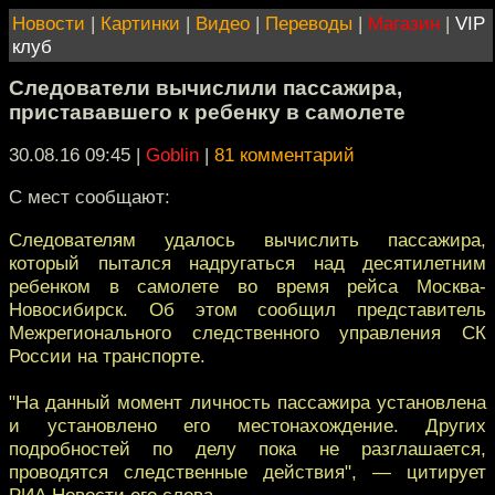
Новости
|
Картинки
|
Видео
|
Переводы
|
Магазин
|
VIP
клуб
Следователи вычислили пассажира,
пристававшего к ребенку в самолете
30.08.16 09:45
|
Goblin
|
81 комментарий
С мест сообщают:
Следователям удалось вычислить пассажира,
который пытался надругаться над десятилетним
ребенком в самолете во время рейса Москва-
Новосибирск. Об этом сообщил представитель
Межрегионального следственного управления СК
России на транспорте.
"На данный момент личность пассажира установлена
и установлено его местонахождение. Других
подробностей по делу пока не разглашается,
проводятся следственные действия", — цитирует
РИА Новости его слова.