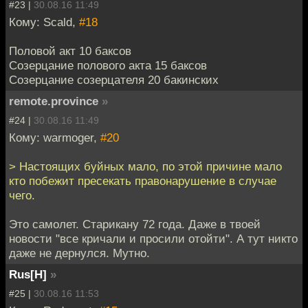
#23 |
30.08.16 11:49
Кому: Scald,
#18
Половой акт 10 баксов
Созерцание полового акта 15 баксов
Созерцание созерцателя 20 бакинских
remote.province
»
#24 |
30.08.16 11:49
Кому: warmoger,
#20
> Настоящих буйных мало, по этой причине мало
кто побежит пресекать правонарушение в случае
чего.
Это самолет. Старикану 72 года. Даже в твоей
новости "все кричали и просили отойти". А тут никто
даже не дернулся. Мутно.
Rus[H]
»
#25 |
30.08.16 11:53