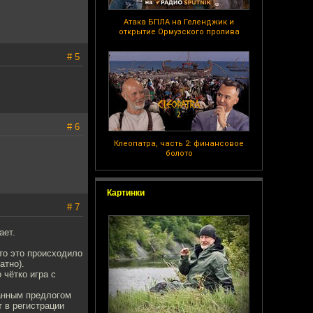
Атака БПЛА на Геленджик и
открытие Ормузского пролива
# 5
# 6
Клеопатра, часть 2: финансовое
болото
Картинки
# 7
ает.
то это происходило
атно).
 чётко игра с
манным предлогом
 в регистрации