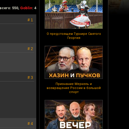
всего: 550,
Goblin
: 4
# 1
О предстоящем Турнире Святого
Георгия
# 2
# 3
Признание Меркель и
возвращение России в большой
спорт
# 4