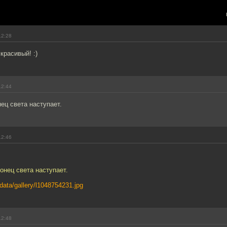
12:28
красивый! :)
12:44
ец света наступает.
12:46
онец света наступает.
u/data/gallery/l1048754231.jpg
12:48