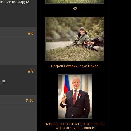
ием регистрируют
65
# 8
Остров Сахалин, река Найба
# 9
!!!
# 10
Медаль ордена "За заслуги перед
Отечеством" II степени