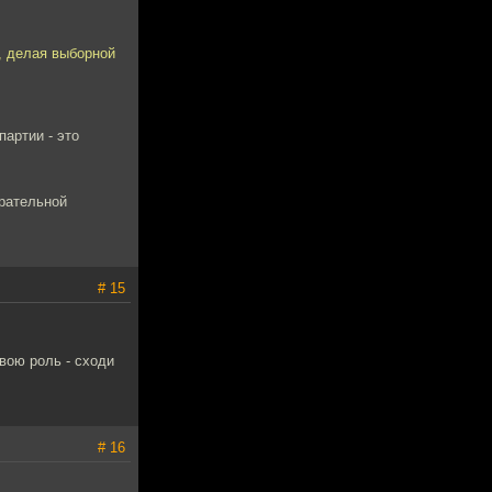
ь, делая выборной
артии - это
ирательной
# 15
свою роль - сходи
# 16