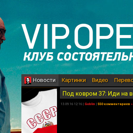
Картинки
Видео
Перев
Новости
Под ковром 37: Иди на
13.09.16 12:16 |
Goblin
|
550 комментариев
»