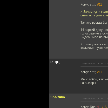
Кому: stttr,
#11
> Зачем идти голо
спектакль для эле
Так это всегда бы
14 партий допущен
голосование в осн
Видео было на выб
Хотите узнать как
комиссии - уже по
Rus[H]
отправлено 13.09.16 
Кому: stttr,
#11
Мы с тобой, как н
на выборы.
Sha-Yulin
отправлено 13.09.16 
Кому: Rus
[H]
,
#15