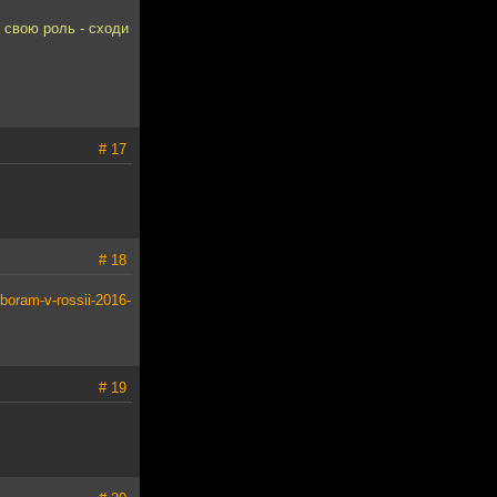
и свою роль - сходи
# 17
# 18
boram-v-rossii-2016-
# 19