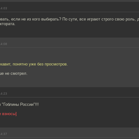
14:03
вать, если не из кого выбирать? По сути, все играют строго свою роль,
ктората.
14:08
укавит, понятно уже без просмотров.
ше не смотрел.
14:23
 "Гоблины России"!!!
е взносы]
14:37