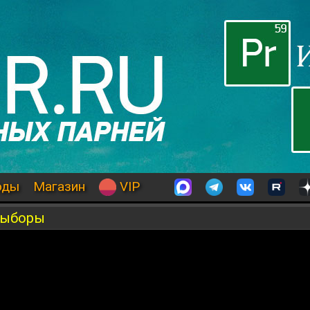
оды
Магазин
VIP
 выборы