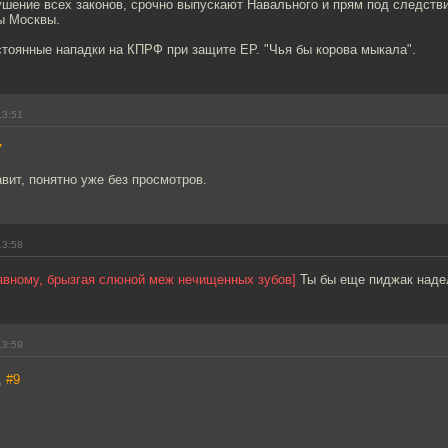
ушение всех законов, срочно выпускают Навального и прям под следств
ы Москвы.
стоянные нападки на КПРФ при защите ЕР. "Чья бы корова мыкала".
13:51
7
авит, понятно уже без просмотров.
13:58
лавному, брызгая слюной меж нечищенных зубов]
Ты бы еще пиджак надел
13:59
,
#9