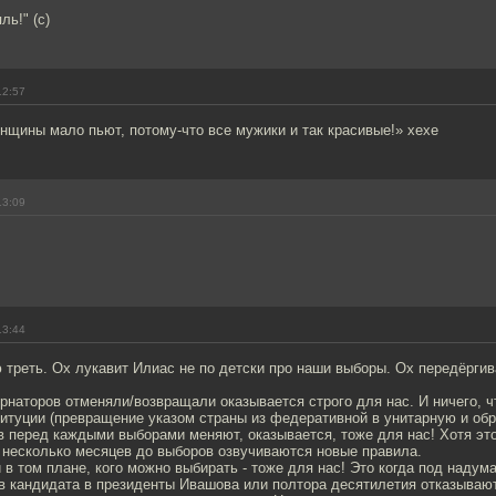
ль!" (с)
12:57
нщины мало пьют, потому-что все мужики и так красивые!» хехе
13:09
13:44
треть. Ох лукавит Илиас не по детски про наши выборы. Ох передёргив
рнаторов отменяли/возвращали оказывается строго для нас. И ничего, ч
итуции (превращение указом страны из федеративной в унитарную и обр
 перед каждыми выборами меняют, оказывается, тоже для нас! Хотя это
 несколько месяцев до выборов озвучиваются новые правила.
 в том плане, кого можно выбирать - тоже для нас! Это когда под наду
в кандидата в президенты Ивашова или полтора десятилетия отказывают