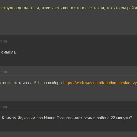
 нетрудно догадаться, тоже часть всего этого спектакля, так что сыграй 
14:56
т смысла.
15:08
чтению статью на РП про выборы
https://work-way.com/k-parlamentskim-vy
15:08
с Климом Жуковым про Ивана Грозного идёт речь в районе 22 минуты?