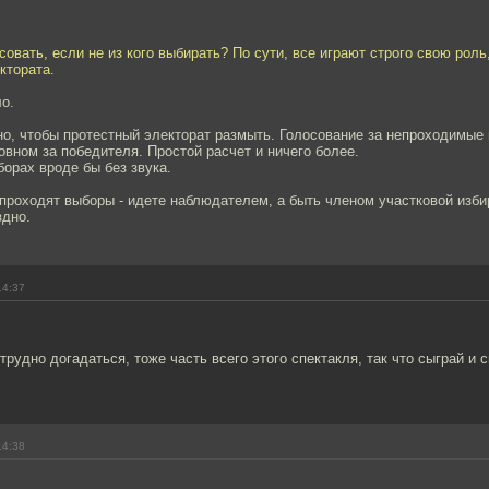
совать, если не из кого выбирать? По сути, все играют строго свою рол
ктората.
ло.
о, чтобы протестный электорат размыть. Голосование за непроходимые п
овном за победителя. Простой расчет и ничего более.
орах вроде бы без звука.
 проходят выборы - идете наблюдателем, а быть членом участковой изб
здно.
14:37
етрудно догадаться, тоже часть всего этого спектакля, так что сыграй и 
14:38