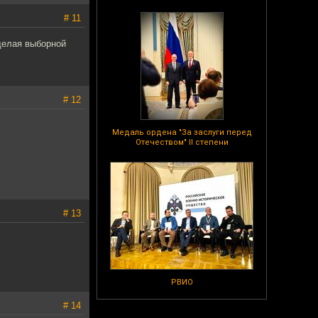
# 11
 делая выборной
# 12
Медаль ордена "За заслуги перед
Отечеством" II степени
# 13
РВИО
# 14