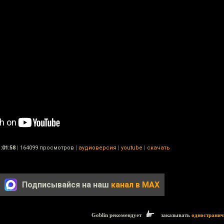
:01:58
|
164099 просмотров
|
аудиоверсия
|
youtube
|
скачать
Подписывайся на наш
канал в MAX
Goblin рекомендует
заказывать
одностранич