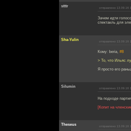
stttr
отправлено 13.09.16 
Зачем идти голосо
спектакль для эле
Sha-Yulin
отправлено 13.09.16 
Кому: beria,
#8
> То, что Ильяс л
Я просто его рань
Silumin
отправлено 13.09.16 
На подходе партия
[Копит на членски
Theseus
отправлено 13.09.16 