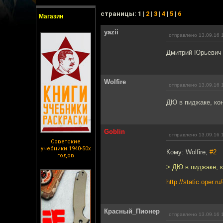
cтраницы: 1 |
2
|
3
|
4
|
5
|
6
Магазин
yazii
отправлено 13.09.16 
Дмитрий Юрьевич 
Wolfire
отправлено 13.09.16 
ДЮ в пиджаке, кон
Goblin
отправлено 13.09.16 
Советские
учебники 1940-50х
Кому: Wolfire,
#2
годов
> ДЮ в пиджаке, к
http://static.oper.r
Красный_Пионер
отправлено 13.09.16 