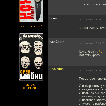
"Элегантен как роя
boaa
отправлено 13.09.16 
Империя ножей
вспомнилось: «Же
IvanChern
отправлено 13.09.16 
Кому: Goblin,
#3
Вот таки фото!
Sha-Yulin
отправлено 13.09.16 
Посмотрел первую 
Магазин
И выборность губе
ОПЕРМАЙКИ
в нарушение конст
И правила выборов
шулером, когда за
И произвол власти
снимают с выборо