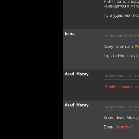
РКРП, зато, в нар
кандидатом в мэр
Ну и удивляют по
beria
отправлено 13.09.16 
Кому: Sha-Yulin,
#
То, что Ильяс лук
dead_Mazay
отправлено 13.09.16 
[Злобно кричит Г
dead_Mazay
отправлено 13.09.16 
Кому: dead_Mazay
Блин,
[галстук]
!