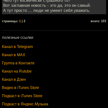
Чего тут космически страшного то?
Вот заглавная новость - это да, это он самый.
А тут просто ... люди не умеют себя уважать.
cтраницы:
1
| 2
всего: 103
полезные ссылки
Канал в Telegram
Канал в MAX
Группа в Контакте
Канал на Rutube
Канал в Дзен
Видео в iTunes Store
Подкаст в iTunes Store
Подкаст в Яндекс.Музыка