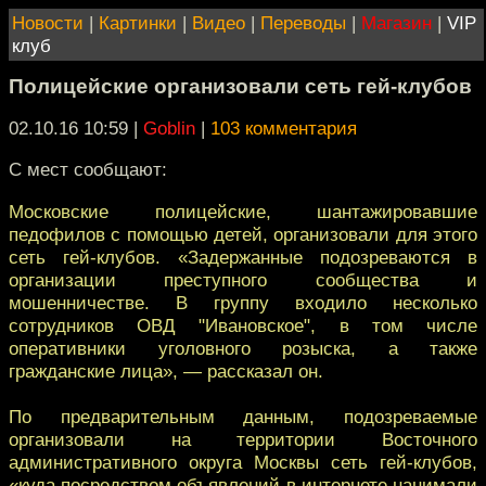
Новости
|
Картинки
|
Видео
|
Переводы
|
Магазин
|
VIP
клуб
Полицейские организовали сеть гей-клубов
02.10.16 10:59
|
Goblin
|
103 комментария
С мест сообщают:
Московские полицейские, шантажировавшие
педофилов с помощью детей, организовали для этого
сеть гей-клубов. «Задержанные подозреваются в
организации преступного сообщества и
мошенничестве. В группу входило несколько
сотрудников ОВД "Ивановское", в том числе
оперативники уголовного розыска, а также
гражданские лица», — рассказал он.
По предварительным данным, подозреваемые
организовали на территории Восточного
административного округа Москвы сеть гей-клубов,
«куда посредством объявлений в интернете нанимали